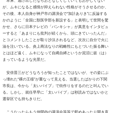
本来、逃げ出したならおとなしくしていてもおかしくない
が、ムキになると感情が抑えられない性格がそうさせるのか、
その後、本人自身が神戸市の講演会で“加計ありき”に反論する
かのように「全国に獣医学部を新設する」と表明して世間を驚
かせ、さらに日本テレビの「バンキシャ」が真意をインタビュ
ーすると「あまりにも批判が続くから、頭にきていったんだ」
とコメントしたことが取り沙汰されるなど、次次に自分で火に
油を注いでいる。炎上商法なりの戦略性にもとづいた振る舞い
とはほど遠く、ムキになって自縄自縛というか泥沼に嵌（は）
まっているような光景だ。
安倍晋三がどうなろうが知ったことではないが、その姿にぶ
っ壊れた“裸の王様”が重なって見える。当選したばかりの下関
市長は、今から「太いパイプ」で街作りをするのだと叫んでい
る。しかし、就任早早に「太いパイプ」は秒読みではないかと
選挙区でも持ちきりだ。
こうなったらもう仲間内の講演会等等で慰めあったり開き直