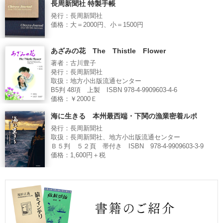
長周新聞社 特製手帳
発行：長周新聞社
価格：大＝2000円、小＝1500円
あざみの花 The Thistle Flower
著者：古川豊子
発行：長周新聞社
取扱：地方小出版流通センター
B5判 48項 上製 ISBN 978-4-9909603-4-6
価格：￥2000Ｅ
海に生きる 本州最西端・下関の漁業密着ルポ
発行：長周新聞社
取扱：長周新聞社、地方小出版流通センター
Ｂ５判 ５２頁 帯付き ISBN 978-4-9909603-3-9
価格：1,600円＋税