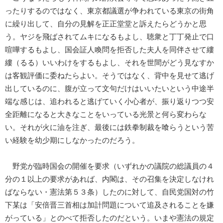
ったりするのではなく、東京都議選が争われている東京の街角
に繰り出して、自分の見解を正正堂堂と訴えたらどうかと思
う。ヤジを飛ばされてムキになるもよし、聴衆と丁丁発止で口
喧嘩するもよし、国会証人喚問を拒否した夫人を同伴させて縷
縷（るる）いいわけをするもよし、それを世間がどう見なすか
は客観評価に委ねたらよい。そうではなく、背中を見せて逃げ
出しているのに、腹が立って文句だけはいいたいという中途半
端な感じは、追われると逃げていく小心者が、振り返りつつ安
全距離になると大きなことをいっている光景と何ら変わらな
い。それが火に油を注ぎ、最後には鉄拳制裁を喰らうという苦
い経験を幼少期にしなかったのだろう。
野党が臨時国会の開催を要求（いずれかの議院の総議員の４
分の１以上の要求があれば、内閣は、その召集を決定しなけれ
ばならない・憲法第５３条）したのに対して、自民党国対の竹
下某は「安倍晋三首相は加計問題について追及されることを嫌
がっている」とのべて拒否したのだという。いまや憲法の規定