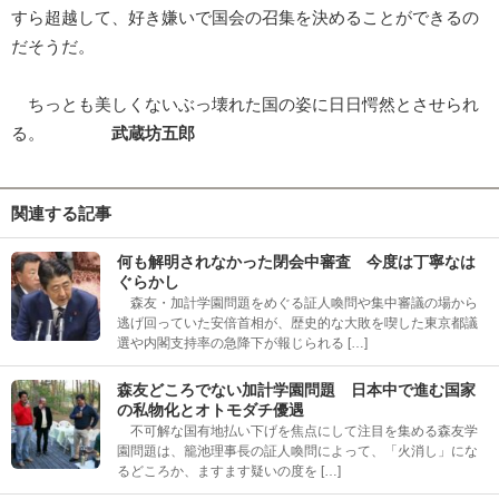
すら超越して、好き嫌いで国会の召集を決めることができるの
だそうだ。
ちっとも美しくないぶっ壊れた国の姿に日日愕然とさせられ
る。
武蔵坊五郎
関連する記事
何も解明されなかった閉会中審査 今度は丁寧なは
ぐらかし
森友・加計学園問題をめぐる証人喚問や集中審議の場から
逃げ回っていた安倍首相が、歴史的な大敗を喫した東京都議
選や内閣支持率の急降下が報じられる […]
森友どころでない加計学園問題 日本中で進む国家
の私物化とオトモダチ優遇
不可解な国有地払い下げを焦点にして注目を集める森友学
園問題は、籠池理事長の証人喚問によって、「火消し」にな
るどころか、ますます疑いの度を […]