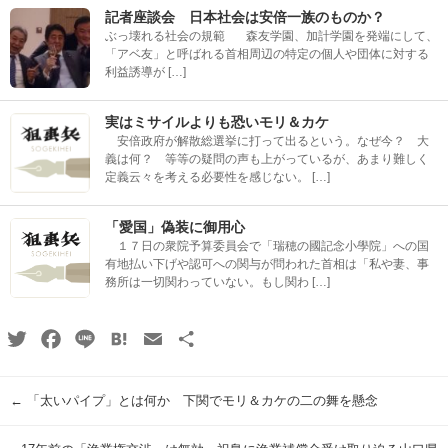
記者座談会 日本社会は安倍一族のものか？
ぶっ壊れる社会の規範 森友学園、加計学園を発端にして、
「アベ友」と呼ばれる首相周辺の特定の個人や団体に対する
利益誘導が […]
実はミサイルよりも恐いモリ＆カケ
安倍政府が解散総選挙に打って出るという。なぜ今？ 大
義は何？ 等等の疑問の声も上がっているが、あまり難しく
定義云々を考える必要性を感じない。 […]
「愛国」偽装に御用心
１７日の衆院予算委員会で「瑞穂の國記念小學院」への国
有地払い下げや認可への関与が問われた首相は「私や妻、事
務所は一切関わっていない。もし関わ […]
Twitter
Facebook
Line
Hatena
Email
共
有
←
「太いパイプ」とは何か 下関でモリ＆カケの二の舞を懸念