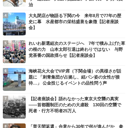
治
大丸閉店が物語る下関の今 来年8月で77年の歴
史に幕 水産都市の栄枯盛衰を象徴【記者座談
会】
れいわ新選組次のステージへ 7年で積み上げた草
の根の力 山本太郎引退は終わりではない 与野
党茶番の国政揺らせ【記者座談会】
海峡花火大会でVIP席（下関会場）の異様さが話
題に 「刺青集団が占拠し、紐パン姿の女性が接
待…」 公金投じるイベントの品性問う声
【記者座談会】語れなかった東京大空襲の真実
――首都圏制圧のための大虐殺 130回の空襲で
死者・行方不明者25万人
「普天間返還」合意から30年で何が進んだか 参