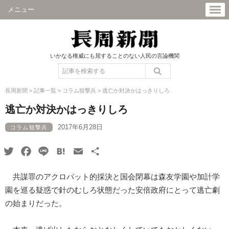
メニュー
いかなる権威にも屈することのない人民の言論機関
長周新聞
>
記事一覧
>
コラム狙撃兵
>
逃亡か対決かはっきりしろ
逃亡か対決かはっきりしろ
2017年6月28日
コラム狙撃兵
Twitter
Facebook
Line
Hatena
Email
共
有
共謀罪のアクロバット的採決と国会閉幕は森友学園や加計学
園を巡る疑惑で針のむしろ状態だった安倍政府にとって逃亡劇
の始まりだった。