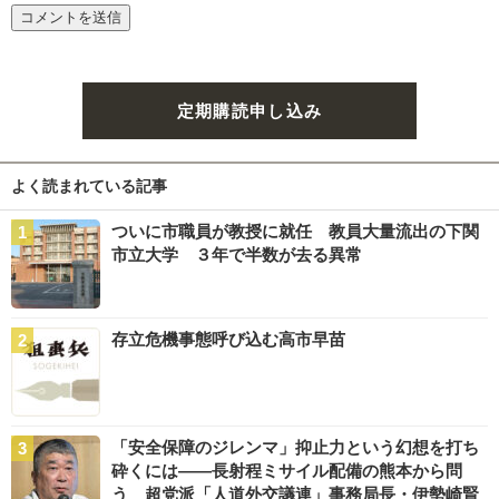
定期購読申し込み
よく読まれている記事
ついに市職員が教授に就任 教員大量流出の下関
市立大学 ３年で半数が去る異常
存立危機事態呼び込む高市早苗
「安全保障のジレンマ」抑止力という幻想を打ち
砕くには――長射程ミサイル配備の熊本から問
う 超党派「人道外交議連」事務局長・伊勢崎賢