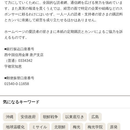
て力にしていくために、全国的な読者網、通信網を広げる努力を強めていま
す。また真実の報道を貫くうえでは、経営の面で特定の企業や組織などのス
ポンサーに頼るわけにはいかず、一人一人の読者・支持者の皆さまの購読料
とカンパに依拠して経営を成り立たせるほかはありません。
ホームページの愛読者の皆さまに本紙の定期購読とカンパによるご協力を訴
えるものです。
■銀行振込口座番号
西中国信用金庫 唐戸支店
（普通）0334342
宇都宮知恵
■郵便振替口座番号
01540-0-11658
気になるキーワード
沖縄
安倍政府
朝鮮戦争
以東底引き
広島
地球温暖化
ミサイル
北朝鮮
梅光
梅光学院
原発