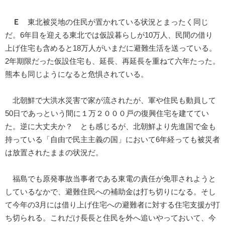
Ｅ
東北被災地の住民が置かれている状況とまったく同じ
だ。6年目を迎える東北では仮設暮らしが10万人、民間の借り
上げ住宅も含めると18万人がいまだに避難生活を送っている。
2年期限だった仮設住宅も、延長、再延長を重ねて六年たった。
熊本も同じようになると危惧されている。
北朝鮮で大洪水災害で家が流されたが、軍や住民も動員して
50日であっという間に１万２０００戸の復興住宅を建ててい
た。逆に大丈夫か？ とも感じるが、北朝鮮より先進国で金も
持っている「自由で民主主義の国」において6年経っても被災者
は放置されたままの状況だ。
福島でも原発事故当事者である東電の責任が免罪されようと
しているなかで、避難住民への補助金は打ち切りになる。そし
て今年の3月には借り上げ住宅への避難者に対する住宅支援が打
ち切られる。これだけ長長と住民を外へ追いやっておいて、今