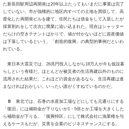
た新長田駅周辺再開発は20年以上たってもいまだに事業は完了
していない。市が強権的に地区内すべての土地を買収して、高
度化した再開発ビルを建て、住民たちは借金をして入居したが
採算割れをして次次に廃業に追い込まれた。現在はシャッター
だらけの空きテナントばかりで、値が付かないほどに資産価値
は下落しているという。「創造的復興」の典型的事例だといわ
れている。
東日本大震災では、26兆円投入しながら18万人が今も仮設暮
らしという有様だ。ほとんどが被災者の生活再建以外のものに
流用された結果だ。これほどの資金があるなら、生活再建は進
まなければおかしい。いったい誰がくすねているのかだ。
Ｂ
東北では、石巻の水産加工場などにしても元通りにする
「復旧」には補助金が下りないが1・5倍とか工場を大きくした
ら補助金が下りる。「復興特区」にして株式会社に漁業権を与
えるケースもだが、災害を企業のビジネスチャンスにする。