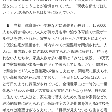
型を失ってしまうことが危惧されていた。「現状を伝えてほし
い！」と現地の人たちは切実に訴えていた。
Ｂ
当初、体育館や小学校などに避難者が殺到し、1万6000
人もの行き場のない人人が何カ月も車中泊や体育館での段ボー
ル生活を強いられた。震災から7カ月たった昨年10月にようや
く仮設住宅が整備され、町内すべての避難所が閉鎖された。人
人は、町内18カ所に約1500戸建てられた仮設に移住し、待ちき
れない人たちや、家族人数が多い世帯は「みなし仮設」（6万円
まで家賃補助が出る一般住宅）で暮らしている。だが、関連死
は県全体で123人と直接死の2倍をこえたが、関連死に数えられ
ない高齢者の急死も増えており、「今日も1人…今日は2人…」
と毎日のように葬儀がされている。全壊世帯には一時的に一世
帯あたり200万円ほどの支援金が支給されたようだが、持ち家
に住んでいた人ほど、家を建て替えるための借金や家賃などの
経済的負担に耐えられず、仮設住宅の入居期限を迎える2年後を
考えれば絶望せざるをえない。「目標が見えないから生きる意