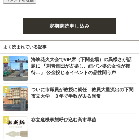
定期購読申し込み
よく読まれている記事
海峡花火大会でVIP席（下関会場）の異様さが話
題に 「刺青集団が占拠し、紐パン姿の女性が接
待…」 公金投じるイベントの品性問う声
ついに市職員が教授に就任 教員大量流出の下関
市立大学 ３年で半数が去る異常
存立危機事態呼び込む高市早苗