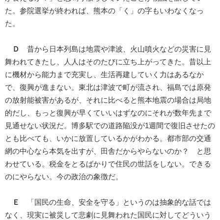
た。参院選挙が終われば、熊本の「く」の字もいわなくなっ
た。
Ｄ
昔から日本列島は地震や津波、火山噴火などの災害に見
舞われてきたし、人人はそのたびに立ち上がってきた。昔以上
に機材から能力まで充実し、生活再建していく力はあるなか
で、復興が進まない。東北は津波で町が流され、福島では原発
の放射能被害があるが、それに比べると熊本地震の場合は局地
的だし、もっと復興が早くていいはずなのにそれが数年先まで
見通せない状況だ。博多駅での道路陥没が1週間で復旧させたの
とも比べても、いかに放置しているかがわかる。都市部の交通
網の中心なら本気を出すが、田舎だからやらないのか？ と思
わせている。税金をとるばかりで住民の世話をしない。できる
のにやらない。今の政治の象徴だ。
Ｅ
「国民の生命、安全を守る」というのは抽象的な話では
なく、現実に被災して悲劇に見舞われた国民に対してどういう