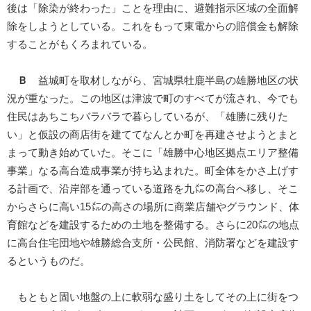
後は「除染が終わった」ことを理由に、避難指示区域の全面解
除をしようとしている。これをもって東電からの賠償金も解除
することがもくろまれている。
Ｂ
益城町を取材しながら、宮城県牡鹿半島の雄勝地区の状
況が重なった。この地区は津波で町のすべてが流され、今でも
住民はあちこちバラバラで暮らしているが、「雄勝に残りた
い」と仮設の商店街を建ててなんとか町を再建させようとまと
まって動き始めていた。そこに「雄勝中心地区拠点エリア整備
事業」なる高台造成事業が持ち込まれた。町全体をかさ上げす
る計画で、沿岸部を通っている道路を九㍍の高台へ移し、そこ
からさらに高い15㍍の高さの場所に商業店舗やグラウンド、体
育館などを建設するための土地を整備する。さらに20㍍の地点
に高台住宅団地や雄勝総合支所・公民館、消防署などを建設す
るというものだ。
もともと固い地盤の上に軟弱な盛り土をしてその上に街をつ