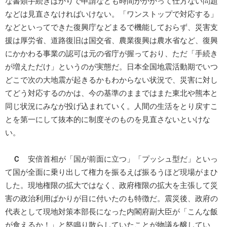
な書類手続きばかりで申請なども時間がかかって仕方ない問題
などは見直さなければいけない。「ワンストップで対応する」
などといってできた復興庁などまるで機能しておらず、災害支
援は厚労省、道路復旧は国交省、農業復興は農水省など、復興
にかかわる事業の認可は元の省庁が握っており、ただ「手続き
が増えただけ」というのが実態だ。日本全国地震活動期でいつ
どこで次の大地震が起きるかもわからない状況で、災害に対し
てどう対応するのかは、今の基準のままではまた東北や熊本と
同じ状況にみなが投げ込まれていく。人間の生活をとり戻すこ
とを第一にして抜本的に制度そのものを見直さないといけな
い。
Ｃ
安倍首相が「国が前面に立つ」「プッシュ型だ」といっ
て国が全面に乗り出して権力を振るえば振るうほど現場がまひ
した。現地権限の拡大ではなく、政府権限の拡大を主張して災
害の政治利用ばかりが目に付いたのも特徴だ。震災後、政府の
代表として現地対策本部長になった内閣府副大臣が「こんな飯
が食えるか！」と怒鳴り散らしていたことが物議を醸してい