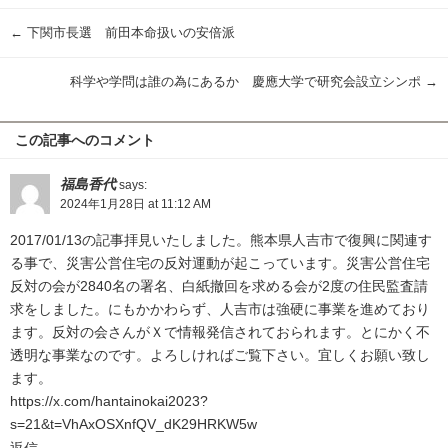
←
下関市長選 前田本命扱いの安倍派
科学や学問は誰の為にあるか 慶應大学で研究会設立シンポ
→
この記事へのコメント
福島香代
says:
2024年1月28日 at 11:12 AM
2017/01/13の記事拝見いたしました。熊本県人吉市で復興に関連す
る事で、災害公営住宅の反対運動が起こっています。災害公営住宅
反対の会が2840名の署名、白紙撤回を求める会が2度の住民監査請
求をしました。にもかかわらず、人吉市は強硬に事業を進めており
ます。反対の会さんがＸで情報発信されておられます。とにかく不
透明な事業なのです。よろしければご覧下さい。宜しくお願い致し
ます。
https://x.com/hantainokai2023?
s=21&t=VhAxOSXnfQV_dK29HRKW5w