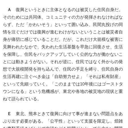
Ａ
復興というときに主体となるのは被災した住民自身だ。
そのためには共同体、コミュニティの力が発揮されなければな
らず、ただ「かわいそう」といって囲い込み、民間丸投げの同
情を注ぐだけでは復興が進むわけがないということは被災者自
身が痛切に感じていることだ。だが、これだけ大規模な被害に
見舞われたなかで、失われた生活基盤を早急に回復させ、生活
を保障し、住民をバックアップしていく公的な力が働かないこ
とには動きようがない。それが逆に、住民ではなく外からの発
想で大規模開発を持ち込んで、住民の手足を縛り、住民自身の
生活再建に注ぐべき金は「自助努力せよ」「それは私有財産」
といって先細っていく。「このままでは10年後にはゴーストタ
ウンになる」という危機感が、東北や各地の被災地の現状と重
ねて語られている。
Ｅ
東北、熊本ときて復興に向けて事が進まない問題点をあ
ぶり出す必要がある。「公平性」といって支援を限定し、煩雑