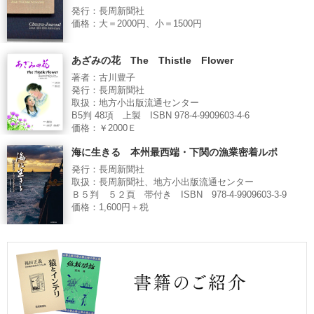
発行：長周新聞社
価格：大＝2000円、小＝1500円
あざみの花 The Thistle Flower
著者：古川豊子
発行：長周新聞社
取扱：地方小出版流通センター
B5判 48項 上製 ISBN 978-4-9909603-4-6
価格：￥2000Ｅ
海に生きる 本州最西端・下関の漁業密着ルポ
発行：長周新聞社
取扱：長周新聞社、地方小出版流通センター
Ｂ５判 ５２頁 帯付き ISBN 978-4-9909603-3-9
価格：1,600円＋税