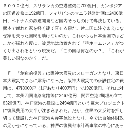
６０００億円、スリランカの空港整備に700億円、カンボジア
の国道改修に192億円、フィリピンのマニラ鉄道計画に2400億
円、ベトナムの鉄道開発など国内そっちのけで専決している。
熊本で崩れた家を軽く建て直せる額だ。途上国に注ぐまえにな
ぜ家を失った国民を助けないのか。これからも日本全国ではど
こかが揺れる度に、被災地は放置されて「準ホームレス」がつ
くり出されるという現実だ。「この国は何なのか？」「これが
美しい国なのか？」だ。
Ｆ
「創造的復興」は阪神大震災のスローガンとなり、東日
本大震災でさらに露骨になった。阪神大震災での仮設住宅の費
用は、4万8000戸（1戸あたり400万円）で1920億円。それに対
して、本州四国連絡道路等に2467億円、関西空港2期埋め立て
8326億円、神戸空港の建設に2494億円という巨大プロジェクト
に復興費用の大半が注ぎ込まれた。だが、住民の大反対を押し
切って建設した神戸空港も赤字施設となり、今では自治体財政
の足かせになっている。神戸の復興都市計画事業の中心にあっ