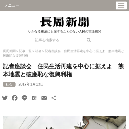
メニュー
いかなる権威にも屈することのない人民の言論機関
長周新聞
>
記事一覧
>
社会
>
記者座談会 住民生活再建を中心に据えよ 熊本地震と
破廉恥な復興利権
記者座談会 住民生活再建を中心に据えよ 熊
本地震と破廉恥な復興利権
2017年1月13日
社会
Twitter
Facebook
Line
Hatena
Email
共
有