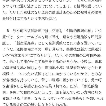
や救助体制こそ充実させるべきではないか」「そんな巨大道路
をつくれば通り過ぎるだけになってしまう」と疑問を語ってい
た。たいした意味のない道路の建設計画のために被災者の復興
を釘付けにするという本末転倒だ。
Ｂ
県や町の復興計画では、空港を「創造的復興の核」に位
置づけ、ターミナルビルを建て替え、運営や空港施設を民間委
託し、「新産業拠点」として企業誘致などに力点を置いている
ようだ。道路整備はその一環と見られ、整備後は新たに県道沿
いを“商業エリア”にするという。だが、その空白の10年間を経
て、果たして誰がそこで商売をするのだろうか。今後は、東北
の津波被災地と同じように市街地全域に建築規制がかけられる
模様で、「いったい復興はどこに向かっているのか？」とみな
が危機感を持っている。苦しい境遇に置かれていても、元の町
を復活させる希望があるから乗り切れる。だが、「創造的復
興」を掲げて住民を追い出して、誰も望んでいない方向に町を
変貌させる「復興」ならば、6年たっても仮設暮らしを強いられ
ている東北の二の舞いになるといわれる。