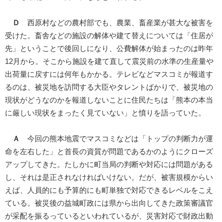
Ｄ
西原村などの農村部でも、農業、畜産業が甚大な被害を
受けた。畜舎などの施設の解体や建て替えについては「住居が
先」ということで後回しになり、公費解体が始まったのは昨年
12月から。そこから施設を建て直して震災前の水準の生産量や
出荷量に戻すには何年もかかる。テレビなどマスコミが報道す
るのは、被災地を訪問する大臣やタレントばかりで、被災地の
現状がどうなのかを報道しないことに住民たちは「熊本の本当
に厳しい現状をまったく見ていない」と憤りを語っていた。
Ａ
今回の熊本地震でマスコミなどは「トップの判断力が運
命を左右した」と首長の資質が問題であるかのようにクローズ
アップしてきた。たしかに町当局の判断や対応には問題がある
し、それは是正されなければいけない。だが、被害規模からい
えば、人員的にも予算的にも町単独で対応できるレベルをこえ
ている。被災後の益城町政には県から出向してきた政策審議官
が采配を振るっているといわれているが、災害対応で財政出動