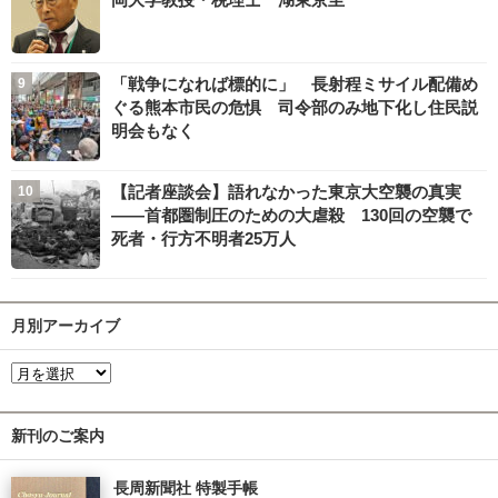
「戦争になれば標的に」 長射程ミサイル配備め
ぐる熊本市民の危惧 司令部のみ地下化し住民説
明会もなく
【記者座談会】語れなかった東京大空襲の真実
――首都圏制圧のための大虐殺 130回の空襲で
死者・行方不明者25万人
月別アーカイブ
新刊のご案内
長周新聞社 特製手帳