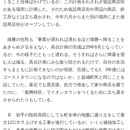
くること自体ばかげているが、この計画をわざわざ仮設商店街
がある場所に計画した。そのため仮設商店街や周辺の商店、鉄
工所などは立ち退かされ、今年六月からまた別の場所にまた仮
設商店街がオープンしている。
雄勝の住民も「事業が遅れれば遅れるほど雄勝へ帰ることを
あきらめざるをえない。高台計画の完成は29年6月となってい
るが、今の様子だともっと遅れる。そうすればさらに帰還を望
む人は減る。高台計画にみな振り回されるだけで、自分の生活
すらまともに計画できないのが現状。完成しても2、3年後には
ゴーストタウンになるのではないか」と益城町民と同じことを
話していた。釜石でも震災後、自力で借金して家や商店を建て
たのに、「復興特区」でイオンタウンをつくるために立ち退き
させられたりもしている。
Ｃ
岩手の陸前高田にしても町全体の地盤に盛り土をして最
大12㍍かさ上げする工事が進行しているが、いくら補強加工し
ても、本来の地盤の上に砂で固めただけの軟弱な地盤では次に