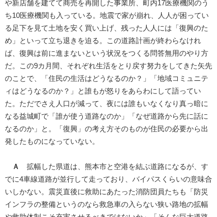
や新店舗を建てて商売を再開した事業所、町内17医療機関のう
ち10医療機関も入っている。地震で家が崩れ、人人が困ってい
る足下を見て土地を安く買い上げ、残った人人には「復興のた
め」といって立ち退きを迫る。この道路計画が終わらなけれ
ば、復興は前に進まないという状況をつくる問答無用のやり方
だ。この9カ月間、それぞれ生活をとり戻す努力をしてきた矢先
のことで、「住民の生活はどうなるのか？」「地域コミュニテ
ィはどうなるのか？」と誰もが怒りをあらわにして語ってい
た。ただでさえ人口が減って、夜には誰もいなくなり真っ暗に
なる益城町で「誰が使う道路なのか」「なぜ道路から先に話に
なるのか」と。「復興」の考え方そのものが住民の必要から出
発したものになっていない。
Ａ
拡幅した県道は、熊本市と空港を結ぶ道路になるが、す
でに4車線道路が並行して走っており、バイパスくらいの意味合
いしかない。震災直後に救助にあたった消防団員たちも「防災
インフラの整備というのなら救急車の入らない狭い路地の拡幅