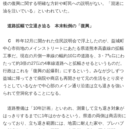
後の復興に関する明確な方針や町民への説明がない。「混迷に
油を注いでいる」といわれていた。
道路拡幅で立退き迫る 本末転倒の「復興」
Ｃ
昨年12月に開かれた住民説明会で浮上したのが、益城町
中心市街地のメインストリートにあたる県道熊本高森線の拡幅
工事だ。現在の片側一車線の幅約10㍍の道路を、3・7㌔㍍にわ
たって約3倍の27㍍の4車線道路へと拡幅させるというものだ。
行政はこれを「復興の起爆剤」にするという。みなが少しずつ
益城に帰ってきて病院や商店も再開させて元の生活をとり戻そ
うとしているなかで中心部のメイン通り沿道は立ち退きを強い
られて空洞化することになる。
道路整備は「10年計画」といわれ、測量して立ち退き対象が
はっきりするまでに1年はかかるという。県道の両側は商店街に
なっており、立ち退き範囲には、地震に耐えた家や、プレハブ