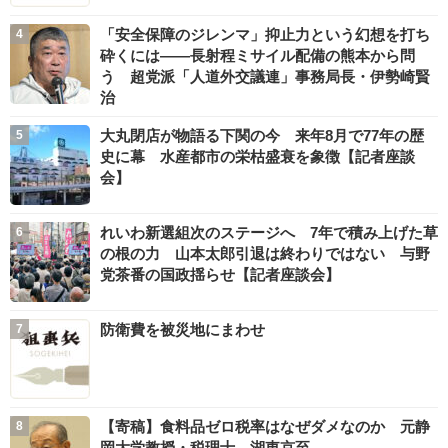
「安全保障のジレンマ」抑止力という幻想を打ち
砕くには――長射程ミサイル配備の熊本から問
う 超党派「人道外交議連」事務局長・伊勢崎賢
治
大丸閉店が物語る下関の今 来年8月で77年の歴
史に幕 水産都市の栄枯盛衰を象徴【記者座談
会】
れいわ新選組次のステージへ 7年で積み上げた草
の根の力 山本太郎引退は終わりではない 与野
党茶番の国政揺らせ【記者座談会】
防衛費を被災地にまわせ
【寄稿】食料品ゼロ税率はなぜダメなのか 元静
岡大学教授・税理士 湖東京至