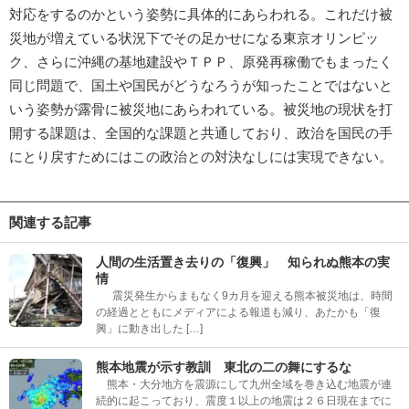
対応をするのかという姿勢に具体的にあらわれる。これだけ被
災地が増えている状況下でその足かせになる東京オリンピッ
ク、さらに沖縄の基地建設やＴＰＰ、原発再稼働でもまったく
同じ問題で、国土や国民がどうなろうが知ったことではないと
いう姿勢が露骨に被災地にあらわれている。被災地の現状を打
開する課題は、全国的な課題と共通しており、政治を国民の手
にとり戻すためにはこの政治との対決なしには実現できない。
関連する記事
人間の生活置き去りの「復興」 知られぬ熊本の実
情
震災発生からまもなく9カ月を迎える熊本被災地は、時間
の経過とともにメディアによる報道も減り、あたかも「復
興」に動き出した […]
熊本地震が示す教訓 東北の二の舞にするな
熊本・大分地方を震源にして九州全域を巻き込む地震が連
続的に起こっており、震度１以上の地震は２６日現在までに