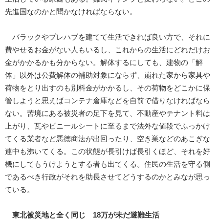
先進国なのかと聞かなければならない。
バラックやプレハブを建てて生活できれば良い方で、それに
費やせるお金がない人もいるし、これからの生活にどれだけお
金がかかるかも分からない。解体するにしても、建物の「解
体」以外は公費解体の補助対象にならず、崩れた家から家具や
荷物をとり出すのも別料金がかかるし、その荷物をどこかに保
管しようと思えばコンテナ倉庫などを自前で借りなければなら
ない。苦境にある被災者の足下を見て、不動産やテナント料は
上がり、瓦やビニールシートに至るまで法外な値段でふっかけ
てくる業者など悪徳商法が出回ったり、空き巣などのあこぎな
連中も沸いてくる。この状態が長引けば長引くほど、それを好
機にしてもうけようとする者も出てくる。住民の生活を守る側
であるべき行政がそれを助長させてどうするのかとみなが思っ
ている。
東北被災地と全く同じ 18万が未だ避難生活