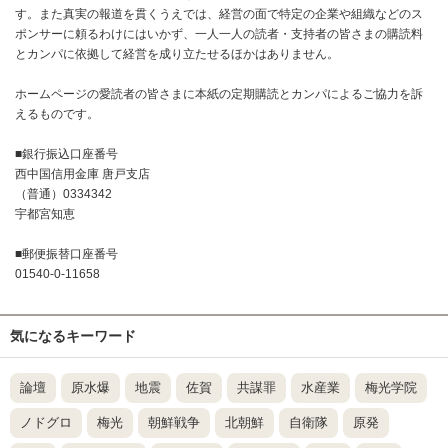
す。また真実の報道を貫くうえでは、経営の面で特定の企業や組織などのス
ポンサーに頼るわけにはいかず、一人一人の読者・支持者の皆さまの購読料
とカンパに依拠して経営を成り立たせるほかはありません。
ホームページの愛読者の皆さまに本紙の定期購読とカンパによるご協力を訴
えるものです。
■銀行振込口座番号
西中国信用金庫 唐戸支店
（普通）0334342
宇都宮知恵
■郵便振替口座番号
01540-0-11658
気になるキーワード
論壇
原水爆
地震
佐賀
共謀罪
水産業
梅光学院
ノドグロ
梅光
朝鮮戦争
北朝鮮
自衛隊
原発