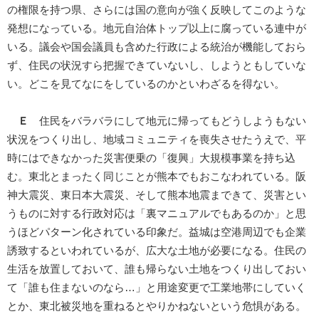
の権限を持つ県、さらには国の意向が強く反映してこのような
発想になっている。地元自治体トップ以上に腐っている連中が
いる。議会や国会議員も含めた行政による統治が機能しておら
ず、住民の状況すら把握できていないし、しようともしていな
い。どこを見てなにをしているのかといわざるを得ない。
Ｅ
住民をバラバラにして地元に帰ってもどうしようもない
状況をつくり出し、地域コミュニティを喪失させたうえで、平
時にはできなかった災害便乗の「復興」大規模事業を持ち込
む。東北とまったく同じことが熊本でもおこなわれている。阪
神大震災、東日本大震災、そして熊本地震まできて、災害とい
うものに対する行政対応は「裏マニュアルでもあるのか」と思
うほどパターン化されている印象だ。益城は空港周辺でも企業
誘致するといわれているが、広大な土地が必要になる。住民の
生活を放置しておいて、誰も帰らない土地をつくり出しておい
て「誰も住まないのなら…」と用途変更で工業地帯にしていく
とか、東北被災地を重ねるとやりかねないという危惧がある。