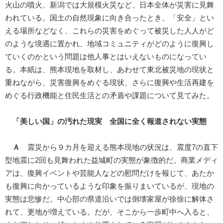
火山の噴火、新潟では大規模火災など、日本全体が災害に見舞
われている。国土の自然現象に向き合ったとき、「安全」とい
える場所などなく、これらの災害をめぐって被災した人人がど
のような境遇に置かれ、地域コミュニティがどのように復興し
ていくのかという問題は他人事とはいえないものになってい
る。本紙は、熊本現地を取材し、あわせて東北被災地の現状と
重ねながら、災害復興をめぐる現状、さらに復興や生活再建を
めぐる行政機能と住民生活との矛盾や課題について見てみた。
「美しい国」の汚れた現実 全国に全く報道されない実態
Ａ
震災から９カ月を迎える熊本現地の状況は、震度7の直下
型地震に2回も見舞われた益城町の実態が象徴的だ。商業メディ
アは、復興イベントや芸能人などの慰問だけを報じて、あたか
も復興に向かっているような印象を振りまいているが、現地の
実態は悲惨だ。中心部の県道沿いでは倒壊家屋が徐徐に解体さ
れて、更地が増えている。だが、そこから一歩町中へ入ると、