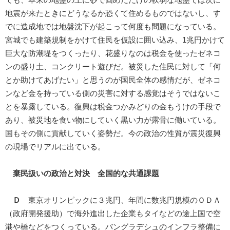
地震が来たときにどうなるか恐くて住めるものではないし、す
でに造成地では地盤沈下が起こって何度も問題になっている。
宮城でも建築規制をかけて住民を仮設に囲い込み、1兆円かけて
巨大な防潮堤をつくったり、花盛りなのは税金を使ったゼネコ
ンの盛り土、コンクリート遊びだ。被災した住民に対して「何
とか助けてあげたい」と思うのが国民全体の感情だが、ゼネコ
ンなど金を持っている側の災害に対する感覚はそうではないこ
とを暴露している。復興は税金つかみどりの金もうけの手段で
あり、被災地を食い物にしていく黒い力が露骨に働いている。
国もその側に貢献していく姿勢だ。今の政治の性質が震災復興
の現場でリアルに出ている。
棄民扱いの政治と対決 全国的な共通課題
Ｄ
東京オリンピックに３兆円、年間に数兆円規模のＯＤＡ
（政府開発援助）で海外進出した企業もタイなどの途上国で空
港や橋などをつくっている。バングラデシュのインフラ整備に