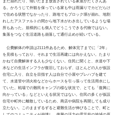
まだ崩れたり、傾いたまま放置されている家屋がたくさんあ
る。かろうじて外観を保っている家も中は雨漏りでカビだらけ
で住める状態でなかったり、路地でもブロック塀が崩れ、地割
れしたアスファルトの間から地下水がわき出しているような場
所もあった。規模的にも個人でどうこうできる代物ではない。
集落をつなぐ生活道路も崩落して通行止めが続いている。
公費解体の申請は2111件あるため、解体完了までに「2年」
を見積もっており、それまで生活再建には向かえない。たまり
かねて自費解体する人も少なくない。住民に聞くと、水道や下
水などの生活インフラが復旧しておらず、ほとんどの人が仮設
住宅に入り、自立を目指す人は自分で小屋やプレハブを建て
て、水道管や消火栓などからホースを引っ張って生活用水にし
ていた。戦場での難民キャンプの様な状況で、とても「復興に
向かっている」などといえる状況ではない。住民の多くが仮設
住宅や町外に離散しているため、商店や病院を再開しても成り
立たない。このままずるずると避難生活が伸びることで、町と
してのコミュニティが崩壊し、復興の活力や震災前の地域の原