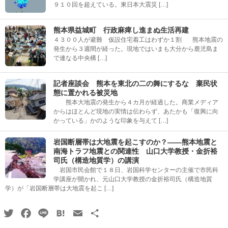
９１０回を超えている。東日本大震災 […]
熊本県益城町 行政麻痺し進まぬ生活再建
４３００人が避難 仮設住宅着工はわずか１割 熊本地震の
発生から３週間が経った。現地ではいまも大分から鹿児島ま
で連なる中央構 […]
記者座談会 熊本を東北の二の舞にするな 棄民状
態に置かれる被災地
熊本大地震の発生から４カ月が経過した。商業メディア
からはほとんど現地の実情は伝わらず、あたかも「復興に向
かっている」かのような印象を与えて […]
岩国断層帯は大地震を起こすのか？――熊本地震と
南海トラフ地震との関連性 山口大学教授・金折裕
司氏（構造地質学）の講演
岩国市民会館で１８日、岩国科学センターの主催で市民科
学講座が開かれ、元山口大学教授の金折裕司氏（構造地質
学）が「岩国断層帯は大地震を起こ […]
Twitter
Facebook
Line
Hatena
Email
共
有