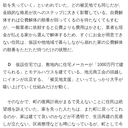
欲を失っていく」といわれていた。どの被災地でも同じだが、
金銭的な格差が次へのステップに大きく影響している。自費解
体すれば公費解体の順番が回ってくるのを待たなくてもすむ
が、一般業者に依頼すると公費よりも費用はかさむ。業者も現
金が払える家から選んで解体するため、すぐにお金が用意でき
ない住民は、仮設や他地域で暮らしながら崩れた家の公費解体
の順番をただただ待つだけの状態だ。
Ｄ
仮設住宅では、敷地内に住宅メーカーが「1000万円で建
てられる」とモデルハウスを建てている。地元商工会の頭越し
にイオンが出店する。「被災地支援」といってしっかり大手が
吸い上げていく仕組みだけが動く。
そのなかで、町の復興計画がまるで見えないことに住民は絶
望感を訴えていた。家を失った人たちは、また町に戻ってこれ
るのか、家は建てて良いのかなどが不透明で、生活再建の見通
しが立たない。区画整理なども噂になっているが、町として今