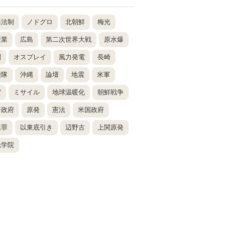
保法制
ノドグロ
北朝鮮
梅光
産業
広島
第二次世界大戦
原水爆
関
オスプレイ
風力発電
長崎
衛隊
沖縄
論壇
地震
米軍
賀
ミサイル
地球温暖化
朝鮮戦争
倍政府
原発
憲法
米国政府
謀罪
以東底引き
辺野古
上関原発
光学院