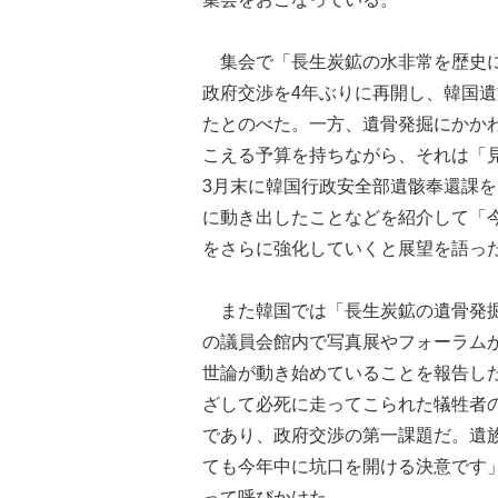
集会で「長生炭鉱の水非常を歴史に
政府交渉を4年ぶりに再開し、韓国
たとのべた。一方、遺骨発掘にかかわ
こえる予算を持ちながら、それは「
3月末に韓国行政安全部遺骸奉還課
に動き出したことなどを紹介して「
をさらに強化していくと展望を語っ
また韓国では「長生炭鉱の遺骨発掘
の議員会館内で写真展やフォーラム
世論が動き始めていることを報告し
ざして必死に走ってこられた犠牲者
であり、政府交渉の第一課題だ。遺
ても今年中に坑口を開ける決意です
って呼びかけた。