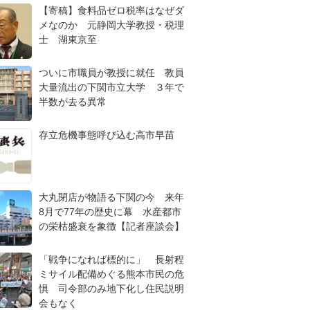
【寄稿】食料品ゼロ税率はなぜダ
メなのか 元静岡大学教授・税理
士 湖東京至
ついに市職員が教授に就任 教員
大量流出の下関市立大学 ３年で
半数が去る異常
存立危機事態呼び込む高市早苗
大丸閉店が物語る下関の今 来年
8月で77年の歴史に幕 水産都市
の栄枯盛衰を象徴【記者座談会】
「戦争になれば標的に」 長射程
ミサイル配備めぐる熊本市民の危
惧 司令部のみ地下化し住民説明
会もなく