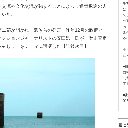
千
的交流や文化交流が強まることによって遺骨返還の力
に
ていた。
て
の
わ
二部が開かれ、遺族らの発言、昨年12月の政府と
ま
ィクションジャーナリストの安田浩一氏が「歴史否定
る
取材して」をテーマに講演した【詳報次号】。
ホ
と
■
西
（普
宇
■
01
気に