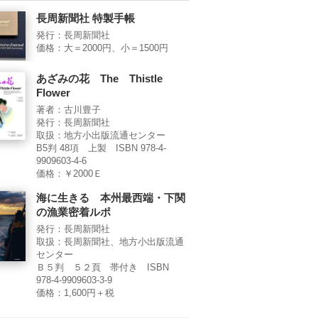
長周新聞社 特製手帳
発行：長周新聞社
価格：大＝2000円、小＝1500円
あざみの花 The Thistle
Flower
著者：古川豊子
発行：長周新聞社
取扱：地方小出版流通センター
B5判 48項 上製 ISBN 978-4-
9909603-4-6
価格：￥2000Ｅ
海に生きる 本州最西端・下関
の漁業密着ルポ
発行：長周新聞社
取扱：長周新聞社、地方小出版流通
センター
Ｂ５判 ５２頁 帯付き ISBN
978-4-9909603-3-9
価格：1,600円＋税