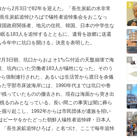
から2月3日で82年を迎えた。「長生炭鉱の水非常
の長生炭鉱追悼ひろばで犠牲者追悼集会をおこなっ
韓国政府関係者、地元の住民、韓国、日本の中学生な
に眠る183人を追悼するとともに、遺骨を故郷に送還
も今年中に坑口を開ける」決意を表明した。
2月3日朝、坑口からおよそ1㌔㍍付近の天盤崩壊で海
、坑内にいた労働者183人が犠牲になった。そのう
島から強制連行された、あるいは生活苦から渡日を余儀
た宇部市床波海岸には、1990年代までは坑口や巻
が残っていたものの撤去され、現在は海面から突き出
が残るのみとなっている。長い間この事実は闇に葬ら
掘り起こし、1992年からは市民団体が遺族を招い
にはピーヤをかたどった朝鮮人犠牲者追悼碑・日本人
、「長生炭鉱追悼ひろば」と名づけ、ここで毎年追悼