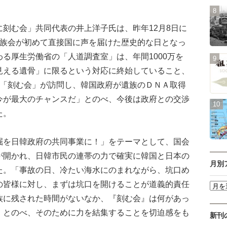
刻む会」共同代表の井上洋子氏は、昨年12月8日に
遺族会が初めて直接国に声を届けた歴史的な日となっ
る厚生労働省の「人道調査室」は、年間1000万を
見える遺骨」に限るという対応に終始していること、
を「刻む会」が訪問し、韓国政府が遺族のＤＮＡ取得
今が最大のチャンスだ」とのべ、今後は政府との交渉
た。
を日韓政府の共同事業に！」をテーマとして、国会
が開かれ、日韓市民の連帯の力で確実に韓国と日本の
月別
た。「事故の日、冷たい海水にのまれながら、坑口め
の皆様に対し、まずは坑口を開けることが道義的責任
族に残された時間がないなか、『刻む会』は何があっ
」とのべ、そのために力を結集することを切迫感をも
新刊