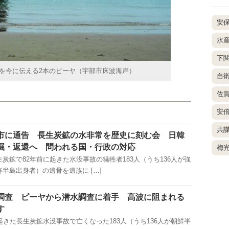
安
水
下
を今に伝える2本のピーヤ（宇部市床波海岸）
自
佐
安
共
市に通告 長生炭鉱の水非常を歴史に刻む会 日韓
掘・返還へ 問われる国・行政の対応
梅
鉱で82年前に起きた水没事故の犠牲者183人（うち136人が強
半島出身者）の遺骨を遺族に […]
調査 ピーヤから潜水調査に着手 高波に阻まれる
す
きた長生炭鉱水没事故で亡くなった183人（うち136人が朝鮮半