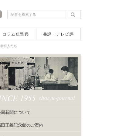
コラム狙撃兵
書評・テレビ評
た朝鮮人たち
長周新聞について
福田正義記念館のご案内