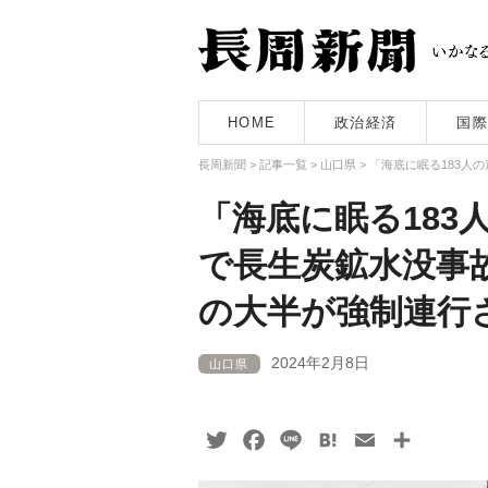
HOME
政治経済
国際
長周新聞
>
記事一覧
>
山口県
>
「海底に眠る183人
「海底に眠る183
で長生炭鉱水没事
の大半が強制連行
2024年2月8日
山口県
Twitter
Facebook
Line
Hatena
Email
共
有