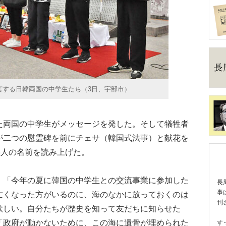
言する日韓両国の中学生たち（3日、宇部市）
両国の中学生がメッセージを発した。そして犠牲者
が二つの慰霊碑を前にチェサ（韓国式法事）と献花を
3人の名前を読み上げた。
「今年の夏に韓国の中学生との交流事業に参加した
長
事
亡くなった方がいるのに、海のなかに放っておくのは
刊
欲しい。自分たちが歴史を知って友だちに知らせた
「政府が動かないために、この海に遺骨が埋められた
す