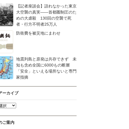
【記者座談会】語れなかった東京
大空襲の真実――首都圏制圧のた
めの大虐殺 130回の空襲で死
者・行方不明者25万人
防衛費を被災地にまわせ
地震列島と原発は共存できず 未
知も含め全国に6000もの断層
「安全」といえる場所ないと専門
家指摘
アーカイブ
のご案内