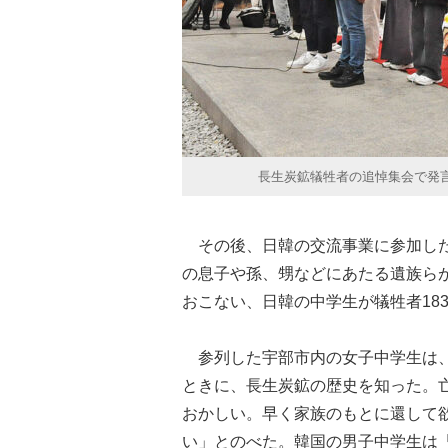
長生炭鉱犠牲者の追悼集会で発
その後、日韓の交流事業に参加した
の息子や孫、甥などにあたる遺族ら
おこない、日韓の中学生が犠牲者18
参列した宇部市内の女子中学生は、
ときに、長生炭鉱の歴史を知った。
おかしい。早く家族のもとに還して
い」とのべた。韓国の男子中学生は