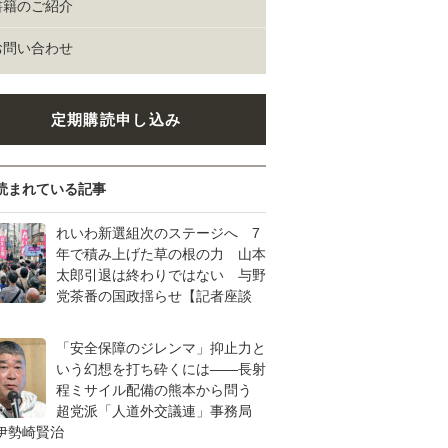
書籍のご紹介
お問い合わせ
定期購読申し込み
読まれている記事
れいわ新選組次のステージへ 7
年で積み上げた草の根の力 山本
太郎引退は終わりではない 与野
党茶番の国政揺らせ【記者座談
「安全保障のジレンマ」抑止力と
いう幻想を打ち砕くには――長射
程ミサイル配備の熊本から問う
超党派「人道外交議連」事務局
伊勢崎賢治