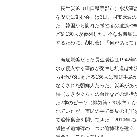
長生炭鉱（山口県宇部市）水没事故
を歴史に刻む会」は3日、同市床波
た。韓国から訪れた犠牲者の遺族や
ど約130人が参列した。今なお海底
するために、刻む会は「何があって
海底炭鉱だった長生炭鉱は1942年
水が侵入する事故が発生し坑道は水没
ち4分の3にあたる136人は朝鮮半
なくされた朝鮮人だった。炭鉱があっ
櫓（まきやぐら）の台座などの遺構
た2本のピーヤ（排気筒・排水筒）
れていたが、市民の手で事故の史実を
て追悼集会を開いてきた。2013年
犠牲者追悼碑の二つの追悼碑を建立
集会をおこなっている。