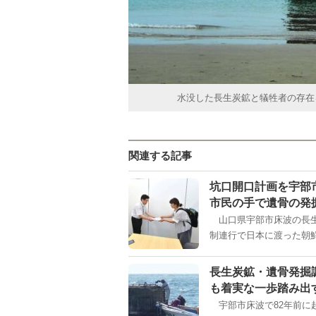
水没した長生炭鉱と犠牲者の存在
関連する記事
坑口開口計画を宇部
市民の手で遺骨の発
山口県宇部市床波の長生炭
制連行で日本に渡った朝鮮
長生炭鉱・遺骨発掘
も着実な一歩踏み出
宇部市床波で82年前に起