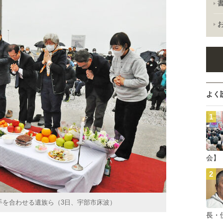
よく
会】
手を合わせる遺族ら（3日、宇部市床波）
長・