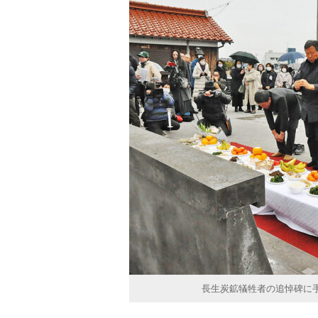
長生炭鉱犠牲者の追悼碑に