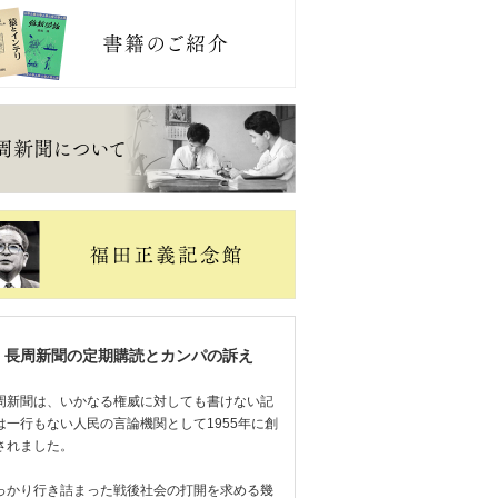
長周新聞の定期購読とカンパの訴え
周新聞は、いかなる権威に対しても書けない記
は一行もない人民の言論機関として1955年に創
されました。
っかり行き詰まった戦後社会の打開を求める幾