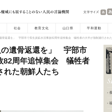
社会
教育文化
山口県
平和運動
の遺骨返還を」 宇部市で長生炭鉱水没事故82周年追悼集会 犠牲者の大半が強制連行され
人の遺骨返還を」 宇部市
故82周年追悼集会 犠牲者
された朝鮮人たち