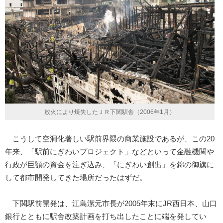
放火により焼失したＪＲ下関駅舎（2006年1月）
こうして空洞化著しい駅前界隈の商業施設であるが、この20
年来、「駅前にぎわいプロジェクト」などといって金融機関や
行政が巨額の資金を注ぎ込み、「にぎわい創出」を錦の御旗に
して都市開発してきた場所だったはずだ。
下関駅前開発は、江島潔元市長が2005年末にJR西日本、山口
銀行とともに駅舎改築計画を打ち出したことに端を発してい