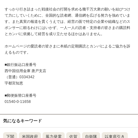
すっかり行き詰まった戦後社会の打開を求める幾千万大衆の願いを結びつけ
て力にしていくために、全国的な読者網、通信網を広げる努力を強めていま
す。また真実の報道を貫くうえでは、経営の面で特定の企業や組織などのス
ポンサーに頼るわけにはいかず、一人一人の読者・支持者の皆さまの購読料
とカンパに依拠して経営を成り立たせるほかはありません。
ホームページの愛読者の皆さまに本紙の定期購読とカンパによるご協力を訴
えるものです。
■銀行振込口座番号
西中国信用金庫 唐戸支店
（普通）0334342
宇都宮知恵
■郵便振替口座番号
01540-0-11658
気になるキーワード
下関
米国政府
風力発電
佐賀
自衛隊
以東底引き