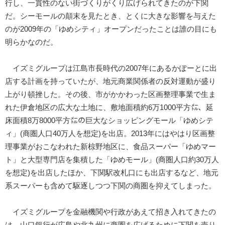
行し、一貫性のない街づくりがくり広げられてきたのが下関
だ。シーモールの顛末を見たとき、とくに大きな影響を与えた
のが2009年の「ゆめシティ」オープンだったことは誰の目にも
明らかなのだ。
イズミグループは江島市長時代の2007年にあるかぽーとに出
店する計画を持っていたが、地元商業関係者の反対運動が盛り
上がり頓挫した。その後、市がかかわった区画整理事業で生ま
れた伊倉地区の広大な土地に、敷地面積約6万1000平方㍍、延
床面積8万8000平方㍍の巨大なショッピングモール「ゆめシテ
ィ」(商圏人口40万人を想定)を出店。2013年にはやはり区画整
理事業がおこなわれた新椋野地区に、食品スーパー「ゆめマー
ト」と大型専門店を集積した「ゆめモール」(商圏人口約30万人
を想定)を出店したほか、下関駅改札口にも出店するなど、地元
系スーパーも含めて駆逐しつつ下関の商圏を抑えてしまった。
イズミグループを金融機関や行政があえて招き入れてきたの
は、山口銀行が広島や北九州に商圏を広げるために下関を売り