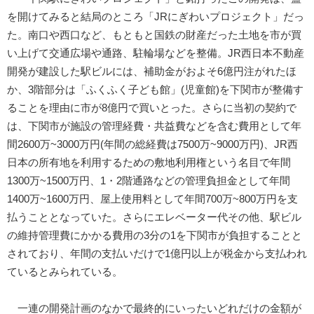
を開けてみると結局のところ「JRにぎわいプロジェクト」だっ
た。南口や西口など、もともと国鉄の財産だった土地を市が買
い上げて交通広場や通路、駐輪場などを整備。JR西日本不動産
開発が建設した駅ビルには、補助金がおよそ6億円注がれたほ
か、3階部分は「ふくふく子ども館」(児童館)を下関市が整備す
ることを理由に市が8億円で買いとった。さらに当初の契約で
は、下関市が施設の管理経費・共益費などを含む費用として年
間2600万~3000万円(年間の総経費は7500万~9000万円)、JR西
日本の所有地を利用するための敷地利用権という名目で年間
1300万~1500万円、1・2階通路などの管理負担金として年間
1400万~1600万円、屋上使用料として年間700万~800万円を支
払うこととなっていた。さらにエレベーター代その他、駅ビル
の維持管理費にかかる費用の3分の1を下関市が負担することと
されており、年間の支払いだけで1億円以上が税金から支払われ
ているとみられている。
一連の開発計画のなかで最終的にいったいどれだけの金額が