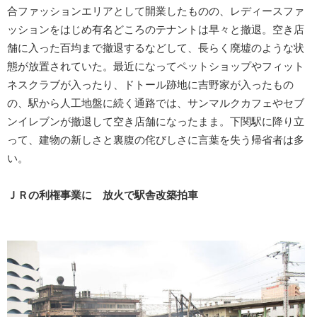
合ファッションエリアとして開業したものの、レディースファ
ッションをはじめ有名どころのテナントは早々と撤退。空き店
舗に入った百均まで撤退するなどして、長らく廃墟のような状
態が放置されていた。最近になってペットショップやフィット
ネスクラブが入ったり、ドトール跡地に吉野家が入ったもの
の、駅から人工地盤に続く通路では、サンマルクカフェやセブ
ンイレブンが撤退して空き店舗になったまま。下関駅に降り立
って、建物の新しさと裏腹の侘びしさに言葉を失う帰省者は多
い。
ＪＲの利権事業に 放火で駅舎改築拍車