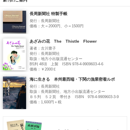
新刊のご案内
長周新聞社 特製手帳
発行：長周新聞社
価格：大＝2000円、小＝1500円
あざみの花 The Thistle Flower
著者：古川豊子
発行：長周新聞社
取扱：地方小出版流通センター
B5判 48項 上製 ISBN 978-4-9909603-4-6
価格：￥2000Ｅ
海に生きる 本州最西端・下関の漁業密着ルポ
発行：長周新聞社
取扱：長周新聞社、地方小出版流通センター
Ｂ５判 ５２頁 帯付き ISBN 978-4-9909603-3-9
価格：1,600円＋税