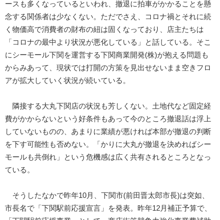
ースも多くなっているといわれ、撤退に拍車がかかることを懸
念する関係者は少なくない。ただでさえ、コロナ禍とそれに続
く物価高で消費者の財布の紐は固くなっており、店主たちは
「コロナの最中より状況が悪化している」と話している。そこ
にシーモール下関を運営する下関商業開発(株)が抱える問題も
からみあって、現状では打開の方策を見出せないまま空きフロ
アが拡大していく状況が続いている。
隣接する大丸下関店の状況も芳しくない。土地代など固定経
費がかからないという好条件もあって今のところ撤退話は浮上
していないものの、あまりに業績が悪ければ本部が撤退の判断
を下す可能性も否めない。「かりに大丸が撤退を決めればシー
モールも共倒れ」という危機感は広く共有されるところとなっ
ている。
そうしたなかで昨年10月、下関市(前田晋太郎市長)は突如、
市長名で「下関駅前応援宣言」を発表。昨年12月補正予算で、