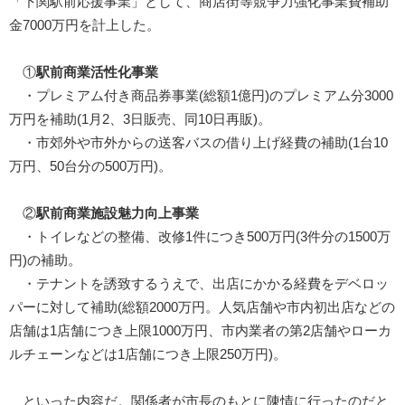
「下関駅前応援事業」として、商店街等競争力強化事業費補助
金7000万円を計上した。
①
駅前商業活性化事業
・プレミアム付き商品券事業(総額1億円)のプレミアム分3000
万円を補助(1月2、3日販売、同10日再販)。
・市郊外や市外からの送客バスの借り上げ経費の補助(1台10
万円、50台分の500万円)。
②
駅前商業施設魅力向上事業
・トイレなどの整備、改修1件につき500万円(3件分の1500万
円)の補助。
・テナントを誘致するうえで、出店にかかる経費をデベロッ
パーに対して補助(総額2000万円。人気店舗や市内初出店などの
店舗は1店舗につき上限1000万円、市内業者の第2店舗やローカ
ルチェーンなどは1店舗につき上限250万円)。
といった内容だ。関係者が市長のもとに陳情に行ったのだと