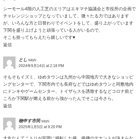
シーモール4階の人工芝のエリアはエキマチ協議会と市役所の企画で
チャレンジショップとなっていまして、微々たる力ではあります
が、いろんな方と日替わりでイベントをして、盛り上がっています
下関を盛り上げようと頑張っている人がいるので、
そこも拾ってもらえたら嬉しいです♥️
返信
とし
says:
2024年9月14日 at 2:18 PM
そもそもイズミ、ゆめタウンは九州から中国地方で大きなショッピ
ングセンターで、下関市内でも長府などではゆめタウンと同敷地内
にドンキやゲームセンター、トイザらスを誘致するなどコロナ前ど
ころか下関駅が燃える前から強かったんでそこは今さら。
返信
物申す市民
says:
2025年1月5日 at 9:20 PM
大丸なんてニトリが安岡に移転した後、後継のテナントが決まらな