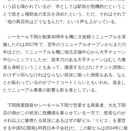
いう話も囁かれているが、市としては駅前が危機的だというこ
とで急きょ補助金の支出を決めたという。ただ、それはそれで
「他の商店街はどうなるんだ?」という声も上がっている。
シーモール下関が創業40周年を機に大規模リニューアルを実
施したのは2017年で、翌年のリニューアルオープンからまだ六
年ほどだ。リニューアルを機に地元店舗中心から大手チェーン
中心へとシフトしたが、資本力のある大手チェーンはむしろ撤
退も身軽ということもあって、撤退するたびにテナント誘致に
かけずり回らなければならない状況に陥った側面もある。なん
とか賑わっているのがフードコートくらいともいわれ、迷走し
たリニューアル事業の影響も影を落としている。
下関商業開発やシーモール下関で営業する商業者、大丸下関
店の側がこの状況に危機感を募らせている一方で、悠長なのが
それ以上に惨憺たる状況にあるはずの駅ビル「リピエ」を運営
する中国SC開発(JR西日本子会社)だ。この駅ビルは2014年に複