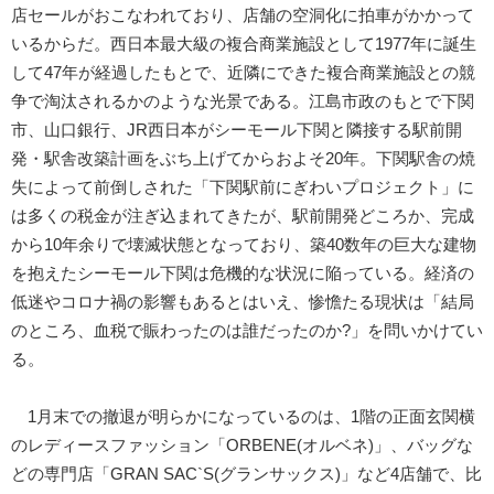
店セールがおこなわれており、店舗の空洞化に拍車がかかって
いるからだ。西日本最大級の複合商業施設として1977年に誕生
して47年が経過したもとで、近隣にできた複合商業施設との競
争で淘汰されるかのような光景である。江島市政のもとで下関
市、山口銀行、JR西日本がシーモール下関と隣接する駅前開
発・駅舎改築計画をぶち上げてからおよそ20年。下関駅舎の焼
失によって前倒しされた「下関駅前にぎわいプロジェクト」に
は多くの税金が注ぎ込まれてきたが、駅前開発どころか、完成
から10年余りで壊滅状態となっており、築40数年の巨大な建物
を抱えたシーモール下関は危機的な状況に陥っている。経済の
低迷やコロナ禍の影響もあるとはいえ、惨憺たる現状は「結局
のところ、血税で賑わったのは誰だったのか?」を問いかけてい
る。
1月末での撤退が明らかになっているのは、1階の正面玄関横
のレディースファッション「ORBENE(オルベネ)」、バッグな
どの専門店「GRAN SAC`S(グランサックス)」など4店舗で、比