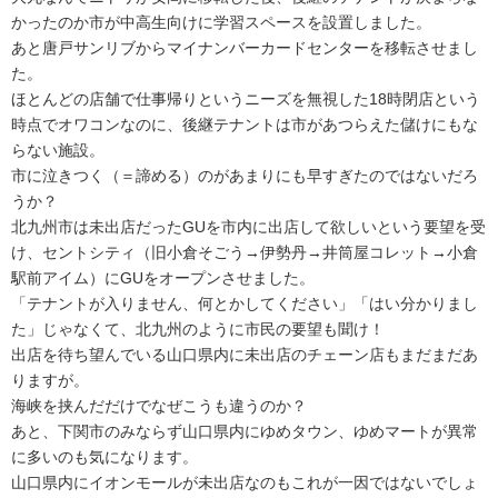
かったのか市が中高生向けに学習スペースを設置しました。
あと唐戸サンリブからマイナンバーカードセンターを移転させまし
た。
ほとんどの店舗で仕事帰りというニーズを無視した18時閉店という
時点でオワコンなのに、後継テナントは市があつらえた儲けにもな
らない施設。
市に泣きつく（＝諦める）のがあまりにも早すぎたのではないだろ
うか？
北九州市は未出店だったGUを市内に出店して欲しいという要望を受
け、セントシティ（旧小倉そごう→伊勢丹→井筒屋コレット→小倉
駅前アイム）にGUをオープンさせました。
「テナントが入りません、何とかしてください」「はい分かりまし
た」じゃなくて、北九州のように市民の要望も聞け！
出店を待ち望んでいる山口県内に未出店のチェーン店もまだまだあ
りますが。
海峡を挟んだだけでなぜこうも違うのか？
あと、下関市のみならず山口県内にゆめタウン、ゆめマートが異常
に多いのも気になります。
山口県内にイオンモールが未出店なのもこれが一因ではないでしょ