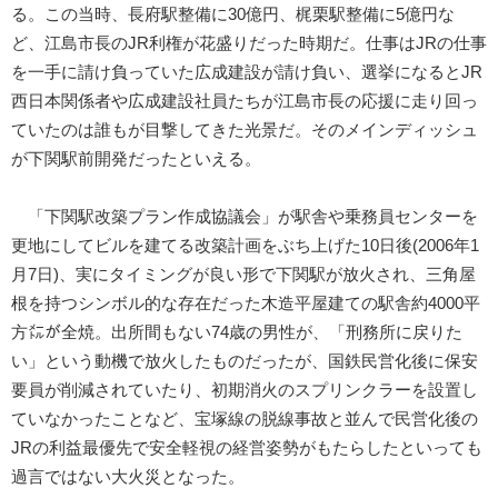
る。この当時、長府駅整備に30億円、梶栗駅整備に5億円な
ど、江島市長のJR利権が花盛りだった時期だ。仕事はJRの仕事
を一手に請け負っていた広成建設が請け負い、選挙になるとJR
西日本関係者や広成建設社員たちが江島市長の応援に走り回っ
ていたのは誰もが目撃してきた光景だ。そのメインディッシュ
が下関駅前開発だったといえる。
「下関駅改築プラン作成協議会」が駅舎や乗務員センターを
更地にしてビルを建てる改築計画をぶち上げた10日後(2006年1
月7日)、実にタイミングが良い形で下関駅が放火され、三角屋
根を持つシンボル的な存在だった木造平屋建ての駅舎約4000平
方㍍が全焼。出所間もない74歳の男性が、「刑務所に戻りた
い」という動機で放火したものだったが、国鉄民営化後に保安
要員が削減されていたり、初期消火のスプリンクラーを設置し
ていなかったことなど、宝塚線の脱線事故と並んで民営化後の
JRの利益最優先で安全軽視の経営姿勢がもたらしたといっても
過言ではない大火災となった。