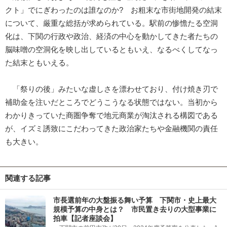
クト」でにぎわったのは誰なのか? お粗末な市街地開発の結末
について、厳重な総括が求められている。駅前の惨憺たる空洞
化は、下関の行政や政治、経済の中心を動かしてきた者たちの
脳味噌の空洞化を映し出しているともいえ、なるべくしてなっ
た結末ともいえる。
「祭りの後」みたいな虚しさを漂わせており、付け焼き刃で
補助金を注いだところでどうこうなる状態ではない。当初から
わかりきっていた商圏争奪で地元商業が淘汰される構図である
が、イズミ誘致にこだわってきた政治家たちや金融機関の責任
も大きい。
関連する記事
市長選前年の大盤振る舞い予算 下関市・史上最大
規模予算の中身とは？ 市民置き去りの大型事業に
拍車【記者座談会】