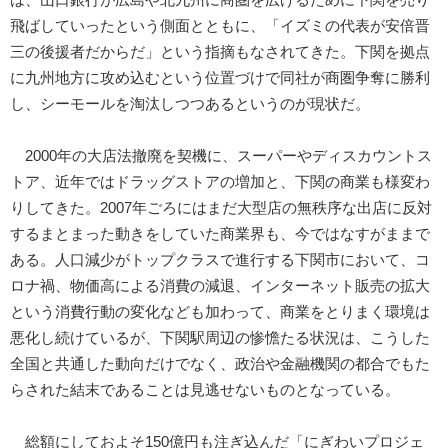
飛ばしていったという側面とともに、「イズミの代表が安倍晋
三の後援者だからだ」という指摘もなされてきた。下関を拠点
に九州地方に攻め込むという位置づけで同社が商圏争奪に勝利
し、シーモールを淘汰しつつあるというのが現状だ。
2000年の大店法撤廃を契機に、スーパーやディスカウントス
トア、近年ではドラッグストアの増加と、下関の商業も様変わ
りしてきた。2007年ごろにはまだ大型店の無秩序な出店に反対
するまとまった動きをしていた商業界も、今ではなすがままで
ある。人口減少がトップクラスで進行する下関市において、コ
ロナ禍、物価高による消費の減退、インターネット販売の拡大
という消費行動の変化なども加わって、商業をとりまく環境は
悪化し続けているが、下関駅周辺の惨憺たる状況は、こうした
全国と共通した動向だけでなく、政治や金融機関の都合でもた
らされた結末であることは見逃せないものとなっている。
総額にしておよそ150億円も注ぎ込んだ「にぎわいプロジェ