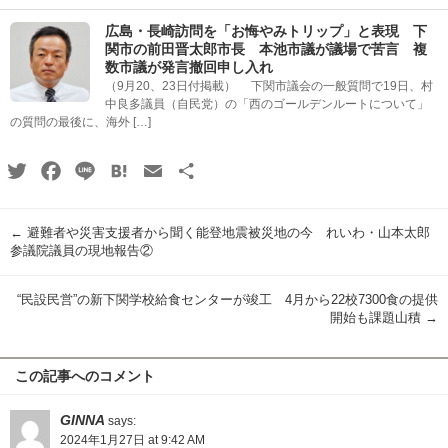
広島・長崎訪問を「お悔やみトリップ」と表現 下
関市の前田晋太郎市長 本池市議が議場で苦言 複
数市議が発言撤回申し入れ
（9月20、23日付掲載） 下関市議会の一般質問で19日、村
中良多議員（自民党）の「西のゴールデンルートについて」
の質問の最後に、海外 […]
Twitter
Facebook
Line
Hatena
Email
共
有
←
避難者や災害支援者から聞く能登地震被災地の今 れいわ・山本太郎
参議院議員の現地報告②
“民設民営”の新下関学校給食センターが竣工 4月から22校7300食の提供
開始も課題山積
→
この記事へのコメント
GINNA
says:
2024年1月27日 at 9:42 AM