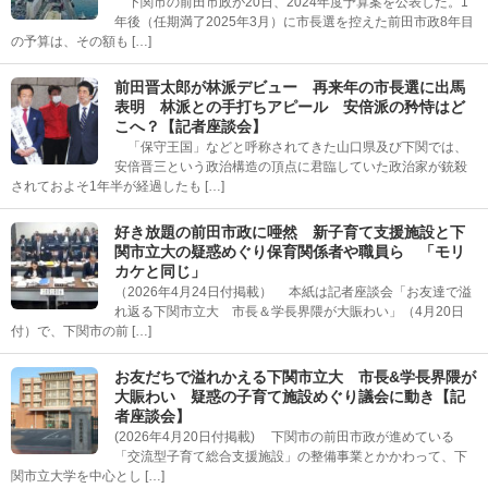
下関市の前田市政が20日、2024年度予算案を公表した。1
年後（任期満了2025年3月）に市長選を控えた前田市政8年目
の予算は、その額も […]
前田晋太郎が林派デビュー 再来年の市長選に出馬
表明 林派との手打ちアピール 安倍派の矜恃はど
こへ？【記者座談会】
「保守王国」などと呼称されてきた山口県及び下関では、
安倍晋三という政治構造の頂点に君臨していた政治家が銃殺
されておよそ1年半が経過したも […]
好き放題の前田市政に唖然 新子育て支援施設と下
関市立大の疑惑めぐり保育関係者や職員ら 「モリ
カケと同じ」
（2026年4月24日付掲載） 本紙は記者座談会「お友達で溢
れ返る下関市立大 市長＆学長界隈が大賑わい」（4月20日
付）で、下関市の前 […]
お友だちで溢れかえる下関市立大 市長&学長界隈が
大賑わい 疑惑の子育て施設めぐり議会に動き【記
者座談会】
(2026年4月20日付掲載) 下関市の前田市政が進めている
「交流型子育て総合支援施設」の整備事業とかかわって、下
関市立大学を中心とし […]