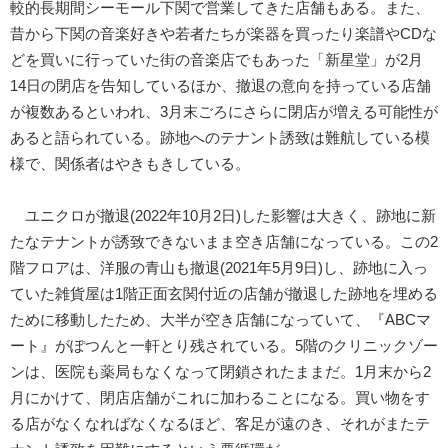
較的長期間シーモール下関で営業してきた店舗もある。また、
昔から下関の音楽好きや若者たちが楽器を買ったり楽譜やCDな
どを買いに行っていた街の音楽店でもあった「新星堂」が2月
14日の閉店を告知しているほか、撤退の意向を持っている店舗
が複数あるといわれ、3月末ごろにさらに閉店が増える可能性が
あると語られている。跡地へのテナント誘致は難航している模
様で、関係者はやきもきしている。
ユニクロが撤退(2022年10月2日)した影響は大きく、跡地に新
たなテナントが誘致できないまま空き店舗になっている。この2
階フロアは、洋服の青山も撤退(2021年5月9日)し、跡地に入っ
ていた雑貨屋は1階正面玄関付近の店舗が撤退した跡地を埋める
ために移動したため、大半が空き店舗になっていて、『ABCマ
ート』がぽつんと一軒とり残されている。5階のクリニックゾー
ンは、医院も薬局もなくなって閉鎖されたままだ。1月末から2
月にかけて、閉店店舗がこれに加わることになる。買い物をす
る店がなくなればなくなるほど、客足が遠のき、それがまたテ