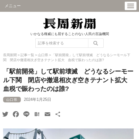
メニュー
いかなる権威にも屈することのない人民の言論機関
長周新聞
>
記事一覧
>
山口県
>
「駅前開発」して駅前壊滅 どうなるシーモール下
関 閉店や撤退相次ぎ空きテナント拡大 血税で賑わったのは誰?
「駅前開発」して駅前壊滅 どうなるシーモー
ル下関 閉店や撤退相次ぎ空きテナント拡大
血税で賑わったのは誰?
2024年1月25日
山口県
Twitter
Facebook
Line
Hatena
Email
共
有