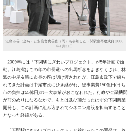
江島市長（当時）と安倍官房長官（同）も参加した下関駅舎再建式典 2006
年1月21日
2009年には「下関駅にぎわいプロジェクト」が5年計画で始
動。江島潔はこの年の市長選への出馬断念をよぎなくされ、林
派の中尾友昭に市長の座は明け渡されたが、江島市政下で練ら
れてきた計画は中尾市政にひき継がれ、総事業費150億円(うち
市の負担は55億円)の一大事業がおこなわれた。行政や金融機関
が前のめりになるなかで、もとは及び腰だったはずの下関商業
開発も、この計画に組み込まれてシネコン建設を担当すること
となった経緯がある。
「下関駅にぎわいプロジェクト」と銘打ったこの開発は、蓋