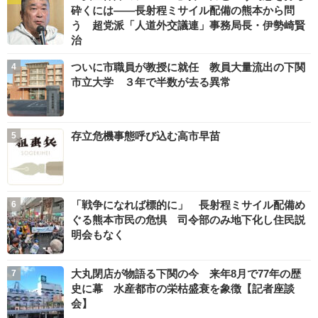
砕くには――長射程ミサイル配備の熊本から問
う 超党派「人道外交議連」事務局長・伊勢崎賢
治
ついに市職員が教授に就任 教員大量流出の下関
市立大学 ３年で半数が去る異常
存立危機事態呼び込む高市早苗
「戦争になれば標的に」 長射程ミサイル配備め
ぐる熊本市民の危惧 司令部のみ地下化し住民説
明会もなく
大丸閉店が物語る下関の今 来年8月で77年の歴
史に幕 水産都市の栄枯盛衰を象徴【記者座談
会】