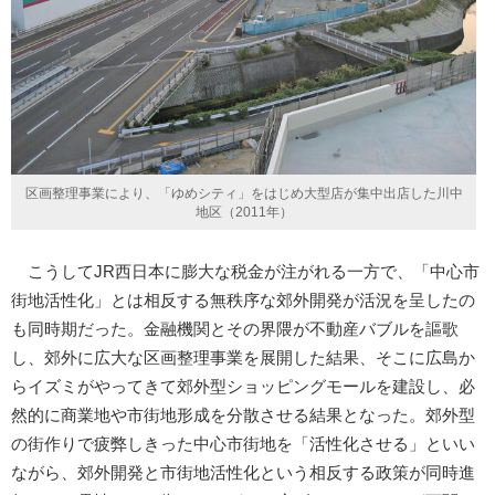
区画整理事業により、「ゆめシティ」をはじめ大型店が集中出店した川中
地区（2011年）
こうしてJR西日本に膨大な税金が注がれる一方で、「中心市
街地活性化」とは相反する無秩序な郊外開発が活況を呈したの
も同時期だった。金融機関とその界隈が不動産バブルを謳歌
し、郊外に広大な区画整理事業を展開した結果、そこに広島か
らイズミがやってきて郊外型ショッピングモールを建設し、必
然的に商業地や市街地形成を分散させる結果となった。郊外型
の街作りで疲弊しきった中心市街地を「活性化させる」といい
ながら、郊外開発と市街地活性化という相反する政策が同時進