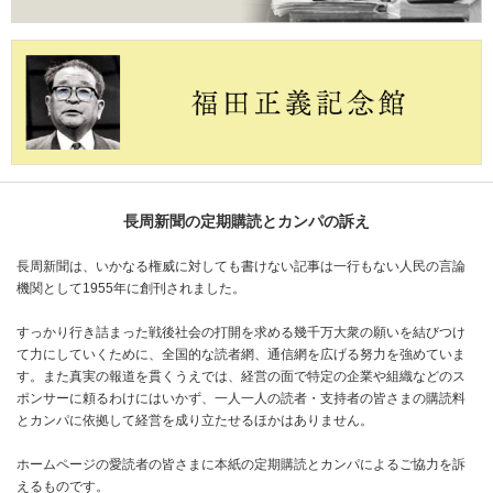
長周新聞の定期購読とカンパの訴え
長周新聞は、いかなる権威に対しても書けない記事は一行もない人民の言論
機関として1955年に創刊されました。
すっかり行き詰まった戦後社会の打開を求める幾千万大衆の願いを結びつけ
て力にしていくために、全国的な読者網、通信網を広げる努力を強めていま
す。また真実の報道を貫くうえでは、経営の面で特定の企業や組織などのス
ポンサーに頼るわけにはいかず、一人一人の読者・支持者の皆さまの購読料
とカンパに依拠して経営を成り立たせるほかはありません。
ホームページの愛読者の皆さまに本紙の定期購読とカンパによるご協力を訴
えるものです。