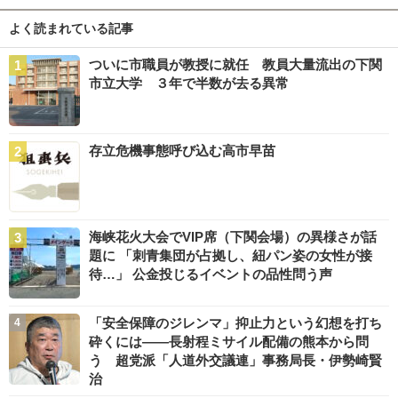
よく読まれている記事
ついに市職員が教授に就任 教員大量流出の下関
市立大学 ３年で半数が去る異常
存立危機事態呼び込む高市早苗
海峡花火大会でVIP席（下関会場）の異様さが話
題に 「刺青集団が占拠し、紐パン姿の女性が接
待…」 公金投じるイベントの品性問う声
「安全保障のジレンマ」抑止力という幻想を打ち
砕くには――長射程ミサイル配備の熊本から問
う 超党派「人道外交議連」事務局長・伊勢崎賢
治