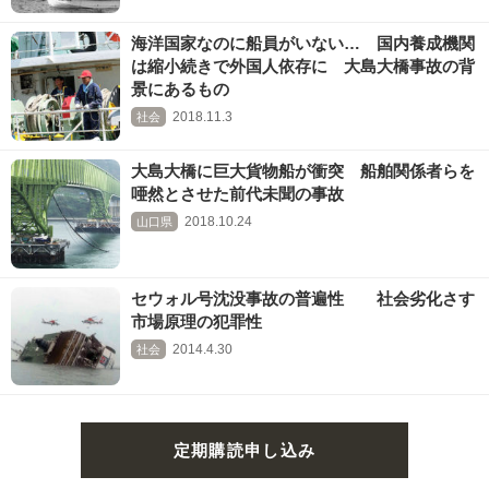
海洋国家なのに船員がいない… 国内養成機関
は縮小続きで外国人依存に 大島大橋事故の背
景にあるもの
2018.11.3
社会
大島大橋に巨大貨物船が衝突 船舶関係者らを
唖然とさせた前代未聞の事故
2018.10.24
山口県
セウォル号沈没事故の普遍性 社会劣化さす
市場原理の犯罪性
2014.4.30
社会
定期購読申し込み