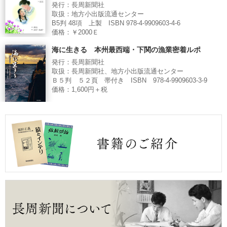
発行：長周新聞社
取扱：地方小出版流通センター
B5判 48項 上製 ISBN 978-4-9909603-4-6
価格：￥2000Ｅ
海に生きる 本州最西端・下関の漁業密着ルポ
発行：長周新聞社
取扱：長周新聞社、地方小出版流通センター
Ｂ５判 ５２頁 帯付き ISBN 978-4-9909603-3-9
価格：1,600円＋税