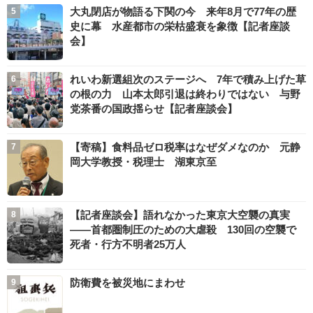
大丸閉店が物語る下関の今 来年8月で77年の歴
史に幕 水産都市の栄枯盛衰を象徴【記者座談
会】
れいわ新選組次のステージへ 7年で積み上げた草
の根の力 山本太郎引退は終わりではない 与野
党茶番の国政揺らせ【記者座談会】
【寄稿】食料品ゼロ税率はなぜダメなのか 元静
岡大学教授・税理士 湖東京至
【記者座談会】語れなかった東京大空襲の真実
――首都圏制圧のための大虐殺 130回の空襲で
死者・行方不明者25万人
防衛費を被災地にまわせ