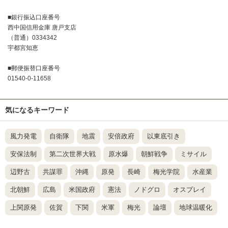
■銀行振込口座番号
西中国信用金庫 唐戸支店
（普通）0334342
宇都宮知恵
■郵便振替口座番号
01540-0-11658
気になるキーワード
風力発電
自衛隊
地震
安倍政府
以東底引き
安保法制
第二次世界大戦
原水爆
朝鮮戦争
ミサイル
辺野古
共謀罪
沖縄
原発
長崎
梅光学院
水産業
北朝鮮
広島
米国政府
憲法
ノドグロ
オスプレイ
上関原発
佐賀
下関
米軍
梅光
論壇
地球温暖化