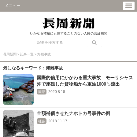
メニュー
いかなる権威にも屈することのない人民の言論機関
長周新聞
>
記事一覧
>
海難事故
気になるキーワード：海難事故
国際的信用にかかわる重大事故 モーリシャス
沖で座礁した貨物船から重油1000㌧流出
2020.8.18
国際
全額補償させたナホトカ号事件の例
2018.11.17
社会