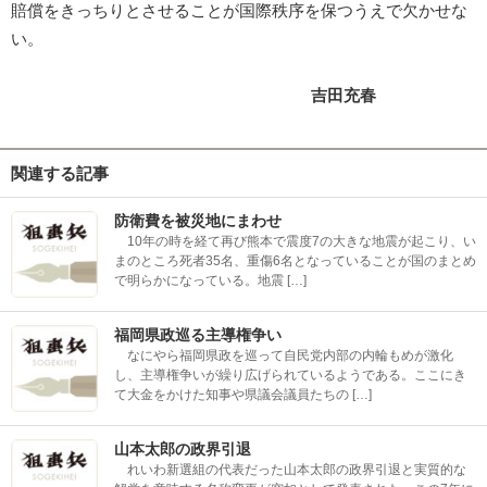
賠償をきっちりとさせることが国際秩序を保つうえで欠かせな
い。
吉田充春
関連する記事
防衛費を被災地にまわせ
10年の時を経て再び熊本で震度7の大きな地震が起こり、い
まのところ死者35名、重傷6名となっていることが国のまとめ
で明らかになっている。地震 […]
福岡県政巡る主導権争い
なにやら福岡県政を巡って自民党内部の内輪もめが激化
し、主導権争いが繰り広げられているようである。ここにき
て大金をかけた知事や県議会議員たちの […]
山本太郎の政界引退
れいわ新選組の代表だった山本太郎の政界引退と実質的な