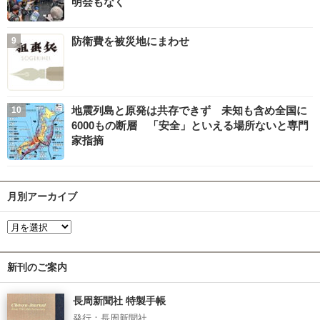
明会もなく
防衛費を被災地にまわせ
地震列島と原発は共存できず 未知も含め全国に
6000もの断層 「安全」といえる場所ないと専門
家指摘
月別アーカイブ
新刊のご案内
長周新聞社 特製手帳
発行：長周新聞社