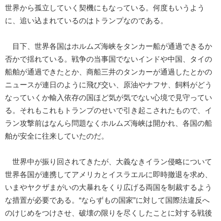
世界から孤立していく契機にもなっている。何度もいうよう
に、追い込まれているのはトランプなのである。
目下、世界各国はホルムズ海峡をタンカー船が通過できるか
否かで揺れている。戦争の当事国でないインドや中国、タイの
船舶が通過できたとか、商船三井のタンカーが通過したとかの
ニュースが連日のように飛び交い、原油やナフサ、飼料がどう
なっていくか輸入依存の国ほど気が気でない心境で見守ってい
る。それもこれもトランプのせいで引き起こされたもので、イ
ラン攻撃前はなんら問題なくホルムズ海峡は開かれ、各国の船
舶が安全に往来していたのだ。
世界中が振り回されてきたが、大義なきイラン侵略について
世界各国が連携してアメリカとイスラエルに即時撤退を求め、
いまやヤクザまがいの大暴れをくり広げる両国を制裁するよう
な措置が必要である。“ならずもの国家”に対して国際法違反へ
のけじめをつけさせ、破壊の限りを尽くしたことに対する戦後