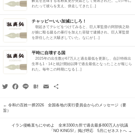
解党を意味する名称変更が突如として発表された。この7年に
わたって彼らを支え、併走してきた […]
チャッピーいい加減にしろ！
朝起きてテレビをつけてみると、巨人軍監督の阿部慎之助
が娘に殴る蹴るの暴行を加えた容疑で逮捕され、巨人軍監督
を辞任したと大騒ぎしていた。なにが […]
平時に自壊する国
2025年の出生数が67万人と過去最低を更新し、合計特殊出
生率も1・14と統計開始以降で過去最低となったことが報じら
れた。毎年この時期になる […]
Twitter
Facebook
Line
Hatena
Email
共
有
←
令和の百姓一揆2026 全国各地の実行委員会からのメッセージ（要
旨）
イラン侵略直ちにやめよ 全米3300カ所で過去最多800万人が抗議
「NO KINGS!」掲げ呼応 5月にゼネストへ
→