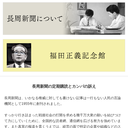
長周新聞の定期購読とカンパの訴え
長周新聞は、いかなる権威に対しても書けない記事は一行もない人民の言論
機関として1955年に創刊されました。
すっかり行き詰まった戦後社会の打開を求める幾千万大衆の願いを結びつけ
て力にしていくために、全国的な読者網、通信網を広げる努力を強めていま
す。また真実の報道を貫くうえでは、経営の面で特定の企業や組織などのス