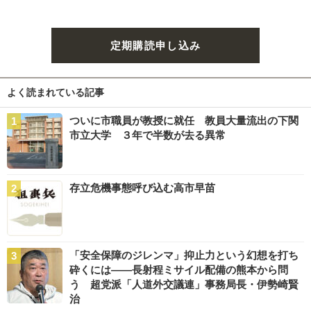
定期購読申し込み
よく読まれている記事
ついに市職員が教授に就任 教員大量流出の下関
市立大学 ３年で半数が去る異常
存立危機事態呼び込む高市早苗
「安全保障のジレンマ」抑止力という幻想を打ち
砕くには――長射程ミサイル配備の熊本から問
う 超党派「人道外交議連」事務局長・伊勢崎賢
治