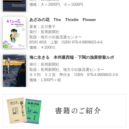
価格：大＝2000円、小＝1500円
あざみの花 The Thistle Flower
著者：古川豊子
発行：長周新聞社
取扱：地方小出版流通センター
B5判 48項 上製 ISBN 978-4-9909603-4-6
価格：￥2000Ｅ
海に生きる 本州最西端・下関の漁業密着ルポ
発行：長周新聞社
取扱：長周新聞社、地方小出版流通センター
Ｂ５判 ５２頁 帯付き ISBN 978-4-9909603-3-9
価格：1,600円＋税