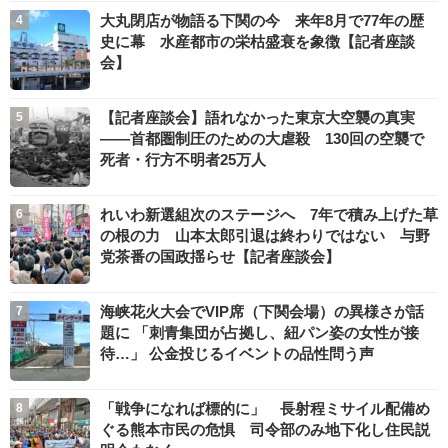
大丸閉店が物語る下関の今 来年8月で77年の歴
史に幕 水産都市の栄枯盛衰を象徴【記者座談
会】
【記者座談会】語れなかった東京大空襲の真実
――首都圏制圧のための大虐殺 130回の空襲で
死者・行方不明者25万人
れいわ新選組次のステージへ 7年で積み上げた草
の根の力 山本太郎引退は終わりではない 与野
党茶番の国政揺らせ【記者座談会】
海峡花火大会でVIP席（下関会場）の異様さが話
題に 「刺青集団が占拠し、紐パン姿の女性が接
待…」 公金投じるイベントの品性問う声
「戦争になれば標的に」 長射程ミサイル配備め
ぐる熊本市民の危惧 司令部のみ地下化し住民説