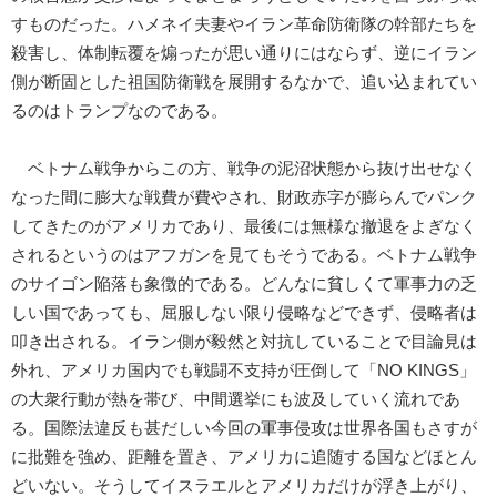
すものだった。ハメネイ夫妻やイラン革命防衛隊の幹部たちを
殺害し、体制転覆を煽ったが思い通りにはならず、逆にイラン
側が断固とした祖国防衛戦を展開するなかで、追い込まれてい
るのはトランプなのである。
ベトナム戦争からこの方、戦争の泥沼状態から抜け出せなく
なった間に膨大な戦費が費やされ、財政赤字が膨らんでパンク
してきたのがアメリカであり、最後には無様な撤退をよぎなく
されるというのはアフガンを見てもそうである。ベトナム戦争
のサイゴン陥落も象徴的である。どんなに貧しくて軍事力の乏
しい国であっても、屈服しない限り侵略などできず、侵略者は
叩き出される。イラン側が毅然と対抗していることで目論見は
外れ、アメリカ国内でも戦闘不支持が圧倒して「NO KINGS」
の大衆行動が熱を帯び、中間選挙にも波及していく流れであ
る。国際法違反も甚だしい今回の軍事侵攻は世界各国もさすが
に批難を強め、距離を置き、アメリカに追随する国などほとん
どいない。そうしてイスラエルとアメリカだけが浮き上がり、