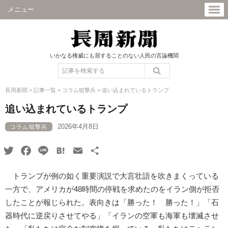
メニュー
いかなる権威にも屈することのない人民の言論機関
長周新聞
>
記事一覧
>
コラム狙撃兵
>
追い込まれているトランプ
追い込まれているトランプ
2026年4月8日
コラム狙撃兵
Twitter
Facebook
Line
Hatena
Email
共
有
トランプが例の如く重要演説で大言壮語を吹きまくっている
一方で、アメリカが48時間の停戦を求めたのをイラン側が拒否
したことが報じられた。表向きは「勝った！ 勝った！」「石
器時代に逆戻りさせてやる」「イランの空軍も海軍も壊滅させ