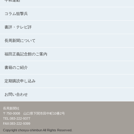
平和運動
コラム狙撃兵
書評・テレビ評
長周新聞について
福田正義記念館のご案内
書籍のご紹介
定期購読申し込み
お問い合わせ
長周新聞社
〒750-0008 山口県下関市田中町10番2号
TEL:083-222-9377
FAX:083-222-9399
Copyright chosyu-shimbun All Rights Reserved.