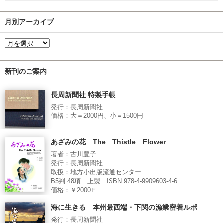
月別アーカイブ
新刊のご案内
長周新聞社 特製手帳
発行：長周新聞社
価格：大＝2000円、小＝1500円
あざみの花 The Thistle Flower
著者：古川豊子
発行：長周新聞社
取扱：地方小出版流通センター
B5判 48項 上製 ISBN 978-4-9909603-4-6
価格：￥2000Ｅ
海に生きる 本州最西端・下関の漁業密着ルポ
発行：長周新聞社