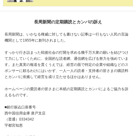
長周新聞の定期購読とカンパの訴え
長周新聞は、いかなる権威に対しても書けない記事は一行もない人民の言論
機関として1955年に創刊されました。
すっかり行き詰まった戦後社会の打開を求める幾千万大衆の願いを結びつけ
て力にしていくために、全国的な読者網、通信網を広げる努力を強めていま
す。また真実の報道を貫くうえでは、経営の面で特定の企業や組織などのス
ポンサーに頼るわけにはいかず、一人一人の読者・支持者の皆さまの購読料
とカンパに依拠して経営を成り立たせるほかはありません。
ホームページの愛読者の皆さまに本紙の定期購読とカンパによるご協力を訴
えるものです。
■銀行振込口座番号
西中国信用金庫 唐戸支店
（普通）0334342
宇都宮知恵