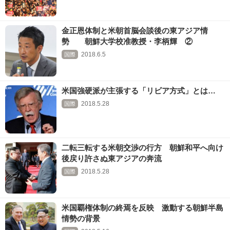
金正恩体制と米朝首脳会談後の東アジア情
勢 朝鮮大学校准教授・李柄輝 ②
2018.6.5
国際
米国強硬派が主張する「リビア方式」とは…
2018.5.28
国際
二転三転する米朝交渉の行方 朝鮮和平へ向け
後戻り許さぬ東アジアの奔流
2018.5.28
国際
米国覇権体制の終焉を反映 激動する朝鮮半島
情勢の背景