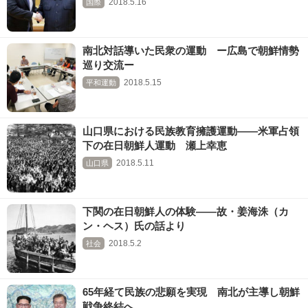
2018.5.16
国際
南北対話導いた民衆の運動 ー広島で朝鮮情勢
巡り交流ー
2018.5.15
平和運動
山口県における民族教育擁護運動――米軍占領
下の在日朝鮮人運動 瀬上幸恵
2018.5.11
山口県
下関の在日朝鮮人の体験――故・姜海洙（カ
ン・ヘス）氏の話より
2018.5.2
社会
65年経て民族の悲願を実現 南北が主導し朝鮮
戦争終結へ