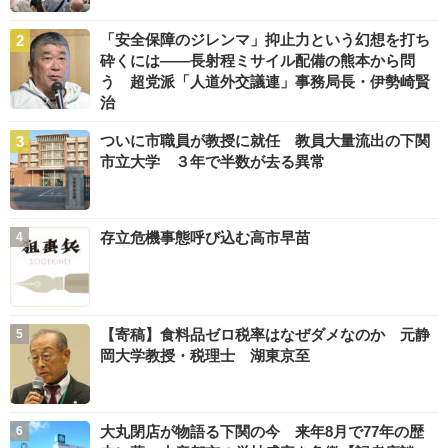
「安全保障のジレンマ」抑止力という幻想を打ち
砕くには――長射程ミサイル配備の熊本から問
う 超党派「人道外交議連」事務局長・伊勢崎賢
治
ついに市職員が教授に就任 教員大量流出の下関
市立大学 ３年で半数が去る異常
存立危機事態呼び込む高市早苗
【寄稿】食料品ゼロ税率はなぜダメなのか 元静
岡大学教授・税理士 湖東京至
大丸閉店が物語る下関の今 来年8月で77年の歴