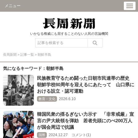
メニュー
いかなる権威にも屈することのない人民の言論機関
長周新聞
>
記事一覧
>
朝鮮半島
気になるキーワード：朝鮮半島
民族教育守るため闘った日朝市民連帯の歴史
朝鮮学校80周年を迎えるにあたって 山口県に
おける設立・認可運動
2026.6.10
教育・文化
韓国民衆の揺るぎない力示す 「非常戒厳」宣
言の尹大統領を弾劾 若者先頭にのべ200万人
が国会周辺で抗議
2024.12.27 コメント(1)
国際