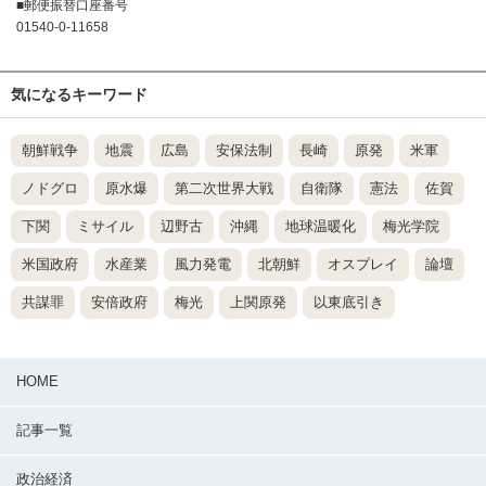
■郵便振替口座番号
01540-0-11658
気になるキーワード
朝鮮戦争
地震
広島
安保法制
長崎
原発
米軍
ノドグロ
原水爆
第二次世界大戦
自衛隊
憲法
佐賀
下関
ミサイル
辺野古
沖縄
地球温暖化
梅光学院
米国政府
水産業
風力発電
北朝鮮
オスプレイ
論壇
共謀罪
安倍政府
梅光
上関原発
以東底引き
HOME
記事一覧
政治経済