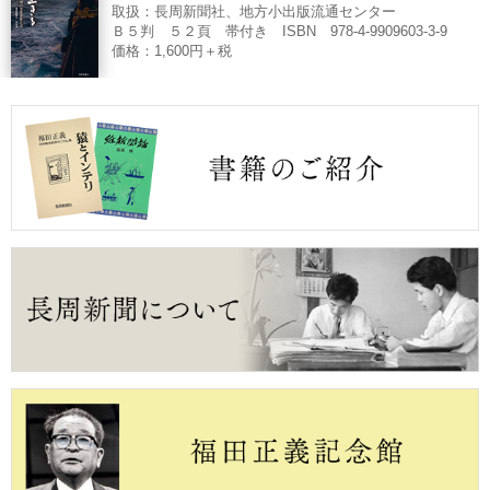
取扱：長周新聞社、地方小出版流通センター
Ｂ５判 ５２頁 帯付き ISBN 978-4-9909603-3-9
価格：1,600円＋税