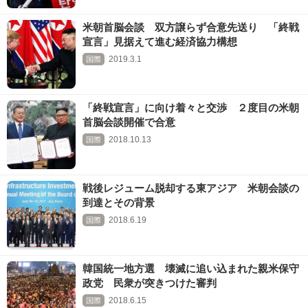
米朝首脳会談 双方譲らず合意先送り 「終戦
宣言」見据えて進む経済協力構想
2019.3.1
国際
「終戦宣言」に向け着々と交渉 ２度目の米朝
首脳会談開催で合意
2018.10.13
国際
戦後レジューム脱却する東アジア 米朝会談の
到達とその背景
2018.6.19
国際
韓国統一地方選 壊滅に追い込まれた親米保守
政党 民衆が突きつけた審判
2018.6.15
国際