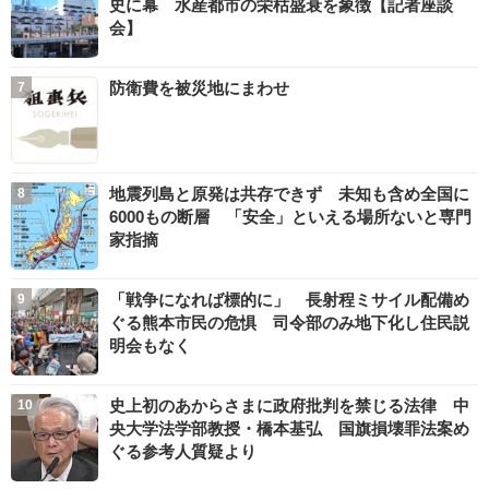
史に幕 水産都市の栄枯盛衰を象徴【記者座談
会】
防衛費を被災地にまわせ
地震列島と原発は共存できず 未知も含め全国に
6000もの断層 「安全」といえる場所ないと専門
家指摘
「戦争になれば標的に」 長射程ミサイル配備め
ぐる熊本市民の危惧 司令部のみ地下化し住民説
明会もなく
史上初のあからさまに政府批判を禁じる法律 中
央大学法学部教授・橋本基弘 国旗損壊罪法案め
ぐる参考人質疑より