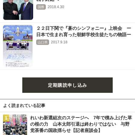
2018.4.30
国際
２２日下関で『蒼のシンフォニー』上映会 ー
日本で生まれ育った朝鮮学校生徒たちの物語ー
2017.9.18
山口県
定期購読申し込み
よく読まれている記事
れいわ新選組次のステージへ 7年で積み上げた草
の根の力 山本太郎引退は終わりではない 与野
党茶番の国政揺らせ【記者座談会】