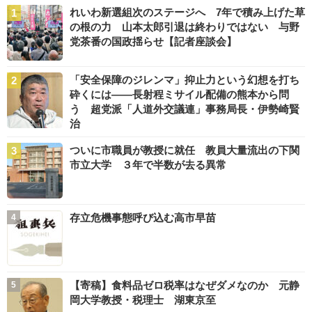
れいわ新選組次のステージへ 7年で積み上げた草
の根の力 山本太郎引退は終わりではない 与野
党茶番の国政揺らせ【記者座談会】
「安全保障のジレンマ」抑止力という幻想を打ち
砕くには――長射程ミサイル配備の熊本から問
う 超党派「人道外交議連」事務局長・伊勢崎賢
治
ついに市職員が教授に就任 教員大量流出の下関
市立大学 ３年で半数が去る異常
存立危機事態呼び込む高市早苗
【寄稿】食料品ゼロ税率はなぜダメなのか 元静
岡大学教授・税理士 湖東京至