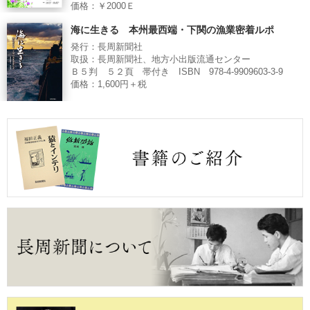
価格：￥2000Ｅ
海に生きる 本州最西端・下関の漁業密着ルポ
発行：長周新聞社
取扱：長周新聞社、地方小出版流通センター
Ｂ５判 ５２頁 帯付き ISBN 978-4-9909603-3-9
価格：1,600円＋税