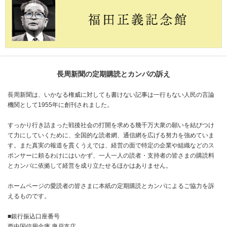
長周新聞の定期購読とカンパの訴え
長周新聞は、いかなる権威に対しても書けない記事は一行もない人民の言論
機関として1955年に創刊されました。
すっかり行き詰まった戦後社会の打開を求める幾千万大衆の願いを結びつけ
て力にしていくために、全国的な読者網、通信網を広げる努力を強めていま
す。また真実の報道を貫くうえでは、経営の面で特定の企業や組織などのス
ポンサーに頼るわけにはいかず、一人一人の読者・支持者の皆さまの購読料
とカンパに依拠して経営を成り立たせるほかはありません。
ホームページの愛読者の皆さまに本紙の定期購読とカンパによるご協力を訴
えるものです。
■銀行振込口座番号
西中国信用金庫 唐戸支店