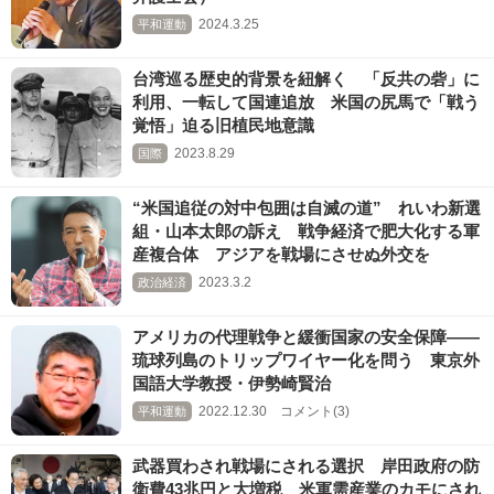
2024.3.25
平和運動
台湾巡る歴史的背景を紐解く 「反共の砦」に
利用、一転して国連追放 米国の尻馬で「戦う
覚悟」迫る旧植民地意識
2023.8.29
国際
“米国追従の対中包囲は自滅の道” れいわ新選
組・山本太郎の訴え 戦争経済で肥大化する軍
産複合体 アジアを戦場にさせぬ外交を
2023.3.2
政治経済
アメリカの代理戦争と緩衝国家の安全保障――
琉球列島のトリップワイヤー化を問う 東京外
国語大学教授・伊勢崎賢治
2022.12.30 コメント(3)
平和運動
武器買わされ戦場にされる選択 岸田政府の防
衛費43兆円と大増税 米軍需産業のカモにされ