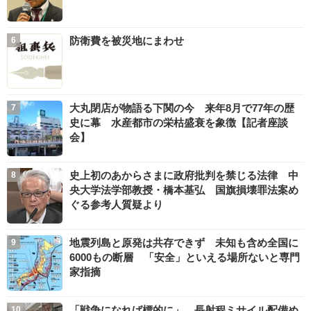
防衛費を被災地にまわせ
大丸閉店が物語る下関の今 来年8月で77年の歴
史に幕 水産都市の栄枯盛衰を象徴【記者座談
会】
史上初のあからさまに政府批判を禁じる法律 中
央大学法学部教授・橋本基弘 国旗損壊罪法案め
ぐる参考人質疑より
地震列島と原発は共存できず 未知も含め全国に
6000もの断層 「安全」といえる場所ないと専門
家指摘
「戦争になれば標的に」 長射程ミサイル配備め