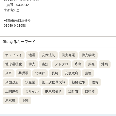
（普通）0334342
宇都宮知恵
■郵便振替口座番号
01540-0-11658
気になるキーワード
オスプレイ
地震
安保法制
風力発電
梅光学院
地球温暖化
梅光
憲法
ノドグロ
広島
原発
沖縄
米軍
共謀罪
北朝鮮
長崎
安倍政府
論壇
米国政府
水産業
第二次世界大戦
朝鮮戦争
佐賀
上関原発
ミサイル
以東底引き
辺野古
自衛隊
原水爆
下関