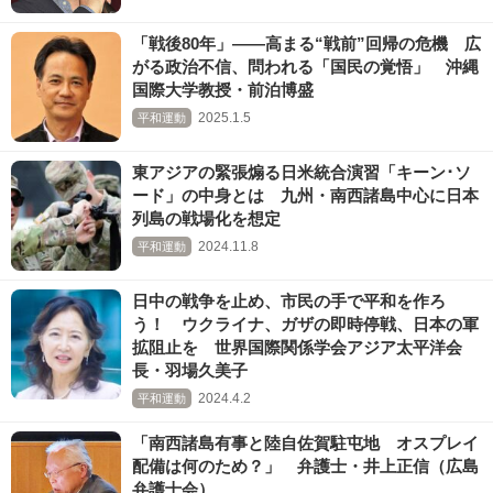
「戦後80年」――高まる“戦前”回帰の危機 広
がる政治不信、問われる「国民の覚悟」 沖縄
国際大学教授・前泊博盛
2025.1.5
平和運動
東アジアの緊張煽る日米統合演習「キーン･ソ
ード」の中身とは 九州・南西諸島中心に日本
列島の戦場化を想定
2024.11.8
平和運動
日中の戦争を止め、市民の手で平和を作ろ
う！ ウクライナ、ガザの即時停戦、日本の軍
拡阻止を 世界国際関係学会アジア太平洋会
長・羽場久美子
2024.4.2
平和運動
「南西諸島有事と陸自佐賀駐屯地 オスプレイ
配備は何のため？」 弁護士・井上正信（広島
弁護士会）