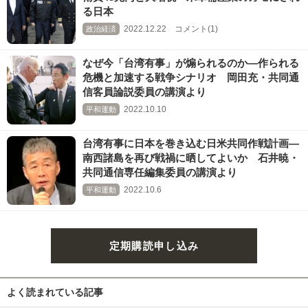
る日本
2022.12.22 コメント(1)
政治経済
なぜ今「台湾有事」が煽られるのか―作られる
危機と加速する戦争シナリオ 岡田充・共同通
信客員論説委員の講演より
2022.10.10
平和運動
台湾有事に日本を巻き込む日米共同作戦計画―
南西諸島を再び戦禍に晒してよいか 石井暁・
共同通信専任編集委員の講演より
2022.10.6
平和運動
定期購読申し込み
よく読まれている記事