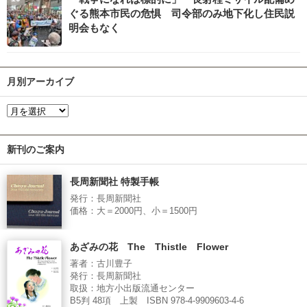
ぐる熊本市民の危惧 司令部のみ地下化し住民説
明会もなく
月別アーカイブ
新刊のご案内
長周新聞社 特製手帳
発行：長周新聞社
価格：大＝2000円、小＝1500円
あざみの花 The Thistle Flower
著者：古川豊子
発行：長周新聞社
取扱：地方小出版流通センター
B5判 48項 上製 ISBN 978-4-9909603-4-6