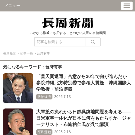
メニュー
いかなる権威にも屈することのない人民の言論機関
長周新聞
>
記事一覧
>
台湾有事
気になるキーワード：台湾有事
「普天間返還」合意から30年で何が進んだか
参院沖縄北方特別委で参考人質疑 沖縄国際大
学教授・前泊博盛
2026.7.13
政治経済
大軍拡の流れから日鉄呉跡地問題を考える――
日米軍事一体化が日本に何をもたらすか ジャ
ーナリスト・布施祐仁氏が呉で講演
2026.2.16
平和運動