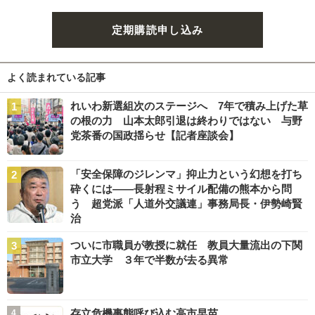
定期購読申し込み
よく読まれている記事
れいわ新選組次のステージへ 7年で積み上げた草
の根の力 山本太郎引退は終わりではない 与野
党茶番の国政揺らせ【記者座談会】
「安全保障のジレンマ」抑止力という幻想を打ち
砕くには――長射程ミサイル配備の熊本から問
う 超党派「人道外交議連」事務局長・伊勢崎賢
治
ついに市職員が教授に就任 教員大量流出の下関
市立大学 ３年で半数が去る異常
存立危機事態呼び込む高市早苗