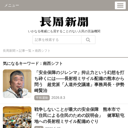
メニュー
いかなる権威にも屈することのない人民の言論機関
長周新聞
>
記事一覧
>
南西シフト
気になるキーワード：南西シフト
「安全保障のジレンマ」抑止力という幻想を打
ち砕くには――長射程ミサイル配備の熊本から
問う 超党派「人道外交議連」事務局長・伊勢
崎賢治
2026.8.3
平和運動
戦争しないことが最大の安全保障 熊本市で
「住民による住民のための説明会」 健軍駐屯
地への長射程ミサイル配備めぐり