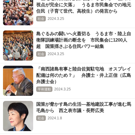
視点が完全に欠落」 うるま市民集会での地元
住民（子育て世代、高校生）の発言から
2024.3.25
社会
島ぐるみの闘いへ火蓋切る うるま市・陸上自
衛隊訓練場計画の断念を 市民集会に1200人
超 国策揺さぶる住民パワー結集
2024.3.25
社会
「南西諸島有事と陸自佐賀駐屯地 オスプレイ
配備は何のため？」 弁護士・井上正信（広島
弁護士会）
2024.3.25
平和運動
国策が脅かす島の生活―基地建設工事が進む馬
毛島から 西之表市議・長野広美
2024.1.8
社会