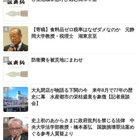
【寄稿】食料品ゼロ税率はなぜダメなのか 元静
岡大学教授・税理士 湖東京至
防衛費を被災地にまわせ
大丸閉店が物語る下関の今 来年8月で77年の歴
史に幕 水産都市の栄枯盛衰を象徴【記者座談
会】
史上初のあからさまに政府批判を禁じる法律 中
央大学法学部教授・橋本基弘 国旗損壊罪法案め
ぐる参考人質疑より