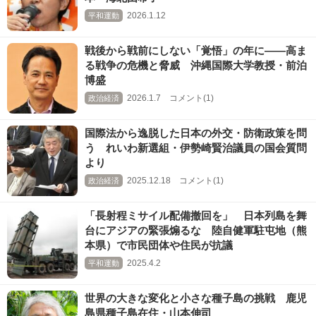
2026.1.12
平和運動
戦後から戦前にしない「覚悟」の年に――高ま
る戦争の危機と脅威 沖縄国際大学教授・前泊
博盛
2026.1.7 コメント(1)
政治経済
国際法から逸脱した日本の外交・防衛政策を問
う れいわ新選組・伊勢崎賢治議員の国会質問
より
2025.12.18 コメント(1)
政治経済
「長射程ミサイル配備撤回を」 日本列島を舞
台にアジアの緊張煽るな 陸自健軍駐屯地（熊
本県）で市民団体や住民が抗議
2025.4.2
平和運動
世界の大きな変化と小さな種子島の挑戦 鹿児
島県種子島在住・山本伸司