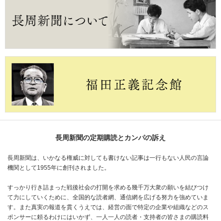
長周新聞の定期購読とカンパの訴え
長周新聞は、いかなる権威に対しても書けない記事は一行もない人民の言論
機関として1955年に創刊されました。
すっかり行き詰まった戦後社会の打開を求める幾千万大衆の願いを結びつけ
て力にしていくために、全国的な読者網、通信網を広げる努力を強めていま
す。また真実の報道を貫くうえでは、経営の面で特定の企業や組織などのス
ポンサーに頼るわけにはいかず、一人一人の読者・支持者の皆さまの購読料