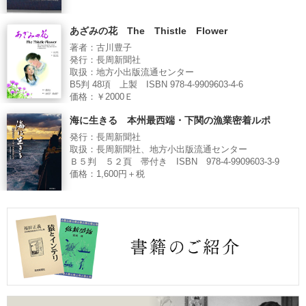
あざみの花 The Thistle Flower
著者：古川豊子
発行：長周新聞社
取扱：地方小出版流通センター
B5判 48項 上製 ISBN 978-4-9909603-4-6
価格：￥2000Ｅ
海に生きる 本州最西端・下関の漁業密着ルポ
発行：長周新聞社
取扱：長周新聞社、地方小出版流通センター
Ｂ５判 ５２頁 帯付き ISBN 978-4-9909603-3-9
価格：1,600円＋税