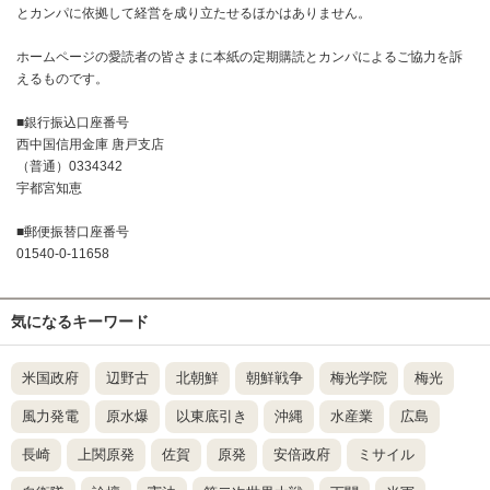
とカンパに依拠して経営を成り立たせるほかはありません。
ホームページの愛読者の皆さまに本紙の定期購読とカンパによるご協力を訴
えるものです。
■銀行振込口座番号
西中国信用金庫 唐戸支店
（普通）0334342
宇都宮知恵
■郵便振替口座番号
01540-0-11658
気になるキーワード
米国政府
辺野古
北朝鮮
朝鮮戦争
梅光学院
梅光
風力発電
原水爆
以東底引き
沖縄
水産業
広島
長崎
上関原発
佐賀
原発
安倍政府
ミサイル