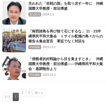
失われた「非戦の国」を取り戻す一年に 沖縄
国際大学教授・前泊博盛
2024.1.5
政治経済
「南西諸島を再び捨て石にするな」 11・23沖
縄県民平和大集会 ミサイル配備の島々からの
報告＆集会宣言 軍拡でなく対話を
2023.12.2
平和運動
「傍観者的好戦論から目を覚ますとき」 沖縄
国際大学教授・前泊博盛――沖縄県民平和大集
会・基調報告より
2023.12.2
平和運動
2
3
次へ »
1 / 3
1