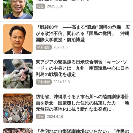
2025.1.18
社会
「戦後80年」――高まる“戦前”回帰の危機 広
がる政治不信、問われる「国民の覚悟」 沖縄
国際大学教授・前泊博盛
2025.1.5
平和運動
東アジアの緊張煽る日米統合演習「キーン･ソ
ード」の中身とは 九州・南西諸島中心に日本
列島の戦場化を想定
2024.11.8
平和運動
防衛省、沖縄県うるま市石川への陸自訓練場計
画を断念 国策覆した住民の結束した力 「地
元無視の基地化に抗う新たな出発点に」
2024.4.16
社会
「住宅地に自衛隊訓練場はいらない」「住民の