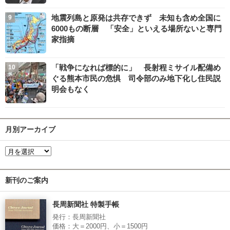
地震列島と原発は共存できず 未知も含め全国に
6000もの断層 「安全」といえる場所ないと専門
家指摘
「戦争になれば標的に」 長射程ミサイル配備め
ぐる熊本市民の危惧 司令部のみ地下化し住民説
明会もなく
月別アーカイブ
新刊のご案内
長周新聞社 特製手帳
発行：長周新聞社
価格：大＝2000円、小＝1500円