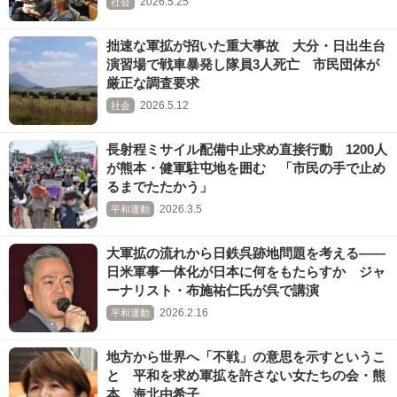
2026.5.25
社会
拙速な軍拡が招いた重大事故 大分・日出生台
演習場で戦車暴発し隊員3人死亡 市民団体が
厳正な調査要求
2026.5.12
社会
長射程ミサイル配備中止求め直接行動 1200人
が熊本・健軍駐屯地を囲む 「市民の手で止め
るまでたたかう」
2026.3.5
平和運動
大軍拡の流れから日鉄呉跡地問題を考える――
日米軍事一体化が日本に何をもたらすか ジャ
ーナリスト・布施祐仁氏が呉で講演
2026.2.16
平和運動
地方から世界へ「不戦」の意思を示すというこ
と 平和を求め軍拡を許さない女たちの会・熊
本 海北由希子