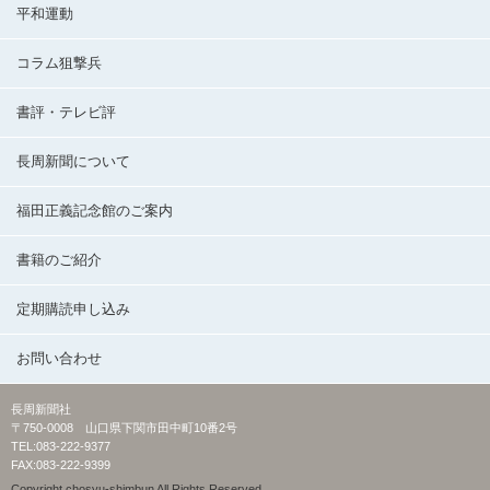
平和運動
コラム狙撃兵
書評・テレビ評
長周新聞について
福田正義記念館のご案内
書籍のご紹介
定期購読申し込み
お問い合わせ
長周新聞社
〒750-0008 山口県下関市田中町10番2号
TEL:083-222-9377
FAX:083-222-9399
Copyright chosyu-shimbun All Rights Reserved.