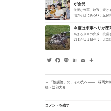
が会見
傲慢な米軍、放置し続け
地のそばにある緑ヶ丘保育
今度は米軍ヘリが墜
高まる米軍の脅威 抗議
53Ｅが１１日午後、北部訓
Twitter
Facebook
Line
Hatena
Email
共
有
←
「陰謀論」の、その先へ―― 福岡大
授・辻部大介
コメントを残す