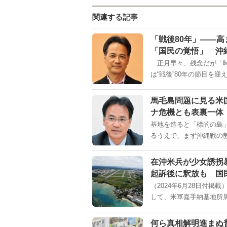
関連する記事
「戦後80年」――
「国民の覚悟」 沖
正月早々、残念だが「時
は“戦後”80年の節目を迎え
馬毛島問題に見る米
ナ危機とも表裏一体
基地を造ると「標的の島
るうえで、まず沖縄戦の教
在沖米兵が少女誘拐
起訴後に釈放も 国
（2024年6月28日付
して、米軍嘉手納基地所属
何ら真相解明進まぬ