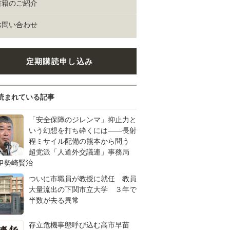
書籍のご紹介
お問い合わせ
定期購読申し込み
読まれている記事
「安全保障のジレンマ」抑止力と
いう幻想を打ち砕くには――長射
程ミサイル配備の熊本から問う
超党派「人道外交議連」事務局
伊勢崎賢治
ついに市職員が教授に就任 教員
大量流出の下関市立大学 ３年で
半数が去る異常
存立危機事態呼び込む高市早苗