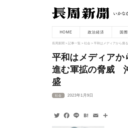
HOME
政治経済
国際
長周新聞
>
記事一覧
>
社会
>
平和はメディアから腐
平和はメディアか
進む軍拡の脅威 
盛
2023年1月9日
社会
Twitter
Facebook
Line
Hatena
Email
共
有