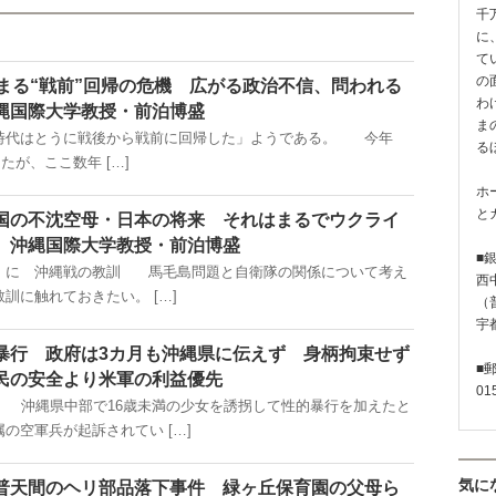
千
に
て
の
高まる“戦前”回帰の危機 広がる政治不信、問われる
わ
縄国際大学教授・前泊博盛
ま
代はとうに戦後から戦前に回帰した」ようである。 今年
る
たが、ここ数年 […]
ホ
と
国の不沈空母・日本の将来 それはまるでウクライ
 沖縄国際大学教授・前泊博盛
■
」に 沖縄戦の教訓 馬毛島問題と自衛隊の関係について考え
西
訓に触れておきたい。 […]
（普
宇
暴行 政府は3カ月も沖縄県に伝えず 身柄拘束せず
■
民の安全より米軍の利益優先
01
掲載） 沖縄県中部で16歳未満の少女を誘拐して性的暴行を加えたと
の空軍兵が起訴されてい […]
気に
普天間のヘリ部品落下事件 緑ヶ丘保育園の父母ら