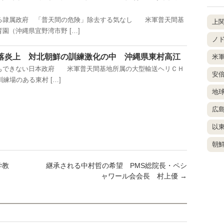
る隷属政府 「普天間の危険」除去する気なし 米軍普天間基
上
園（沖縄県宜野湾市野 […]
ノ
落炎上 対北朝鮮の訓練激化の中 沖縄県東村高江
米
もできない日本政府 米軍普天間基地所属の大型輸送ヘリＣＨ
安
練場のある東村 […]
地
広
以
朝
学教
継承される中村哲の希望 PMS総院長・ペシ
ャワール会会長 村上優
→