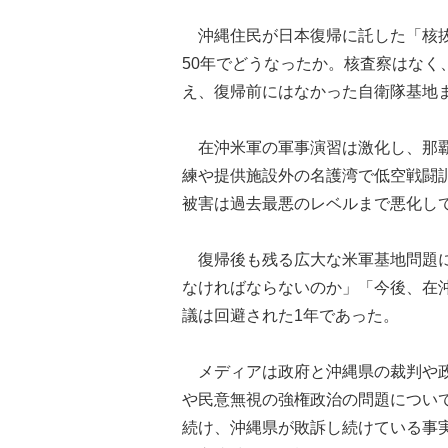
沖縄住民が日本復帰に託した「核抜
50年でどうなったか。核査察はなく
え、復帰前にはなかった自衛隊基地ま
在沖米軍の軍事演習は激化し、那覇
練や提供施設外の名護湾で低空戦闘
被害は過去最悪のレベルまで悪化し
復帰後も残る広大な米軍基地問題に
なければならないのか」「今後、在
議は回避された1年であった。
メディアは政府と沖縄県の裁判や政
や民意無視の強権政治の問題につい
続け、沖縄県が敗訴し続けている事