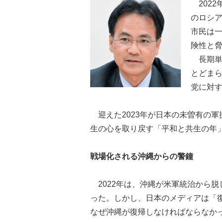
2022
のロシ
市民は一
険性と
長期単
とどま
党に対
迎えた2023年が日本の未曽有の
生の心を取り戻す「平和と共生の年
戦場化される沖縄からの警鐘
2022年は、沖縄が米軍統治から脱し
った。しかし、日本のメディアは「復
なぜ沖縄が復帰しなければならなか