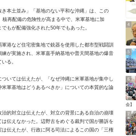
き本土並み」「基地のない平和な沖縄」は、この
、核再配備の危険性が高まる中で、米軍基地に加
でもが配備強化された50年でもあった。
軍港など住宅密集地で銃器を使用した都市型戦闘訓
訓練が実施され、米軍嘉手納基地や普天間基地の爆音
ている。
ついては伝えたが、「なぜ沖縄に米軍基地が集中し
沖米軍基地はどうあるべきか」についての本質的な論
会】
治的対立は伝えたが、対立の背景にある自治の崩壊
ては伝えなかった。辺野古をめぐる裁判で国が勝訴を
実は伝えたが、行政に阿る司法によるこの国の「三権