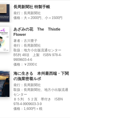
長周新聞社 特製手帳
発行：長周新聞社
価格：大＝2000円、小＝1500円
あざみの花 The Thistle
Flower
著者：古川豊子
発行：長周新聞社
取扱：地方小出版流通センター
B5判 48項 上製 ISBN 978-4-
9909603-4-6
価格：￥2000Ｅ
海に生きる 本州最西端・下関
の漁業密着ルポ
発行：長周新聞社
取扱：長周新聞社、地方小出版流通
センター
Ｂ５判 ５２頁 帯付き ISBN
978-4-9909603-3-9
価格：1,600円＋税