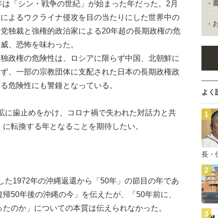
年は「シン・戦争の世紀」が始まった年だった。2月
アによるウクライナ侵攻を目の当たりにした世界中の
党独裁と強権的政治家による20年超の長期政権の危
脅威、恐怖を味わった。
独政権の危険性は、ロシアに限らず中国、北朝鮮に
らず、一部の宗教団体に支配された日本の長期政権政
する危険性にも警鐘となっている。
よく
軍拡に歯止めをかけ、コロナ禍で失われた対話力と共
」に転換する年となることを期待したい。
長・
た1972年の沖縄返還から「50年」の節目の年であ
帰50年後の沖縄の今」を伝えたが、「50年前に、
ったのか」についての本質は伝えられなかった。