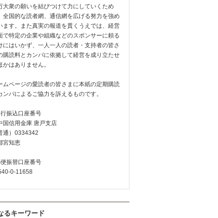
万大衆の願いを結びつけて力にしていくため
、全国的な読者網、通信網を広げる努力を強め
います。また真実の報道を貫くうえでは、経営
面で特定の企業や組織などのスポンサーに頼る
けにはいかず、一人一人の読者・支持者の皆さ
の購読料とカンパに依拠して経営を成り立たせ
ほかはありません。
ームページの愛読者の皆さまに本紙の定期購読
カンパによるご協力を訴えるものです。
銀行振込口座番号
中国信用金庫 唐戸支店
通）0334342
都宮知恵
郵便振替口座番号
540-0-11658
なるキーワード