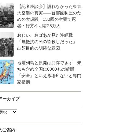
【記者座談会】語れなかった東京
大空襲の真実――首都圏制圧のた
めの大虐殺 130回の空襲で死
者・行方不明者25万人
おじい、おばあが見た沖縄戦
「無抵抗の民の皆殺しだった」
占領目的の明確な意図
地震列島と原発は共存できず 未
知も含め全国に6000もの断層
「安全」といえる場所ないと専門
家指摘
アーカイブ
のご案内