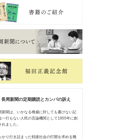
長周新聞の定期購読とカンパの訴え
周新聞は、いかなる権威に対しても書けない記
は一行もない人民の言論機関として1955年に創
されました。
っかり行き詰まった戦後社会の打開を求める幾