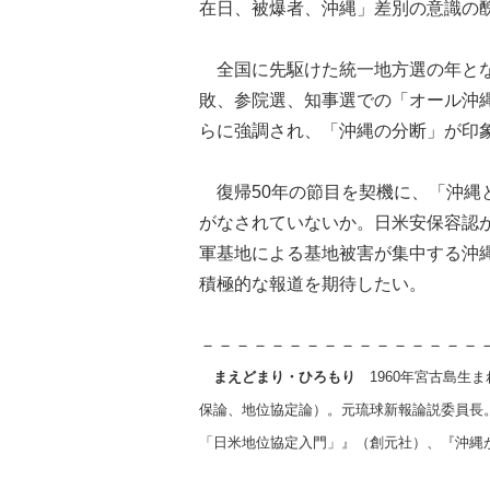
在日、被爆者、沖縄」差別の意識の
全国に先駆けた統一地方選の年とな
敗、参院選、知事選での「オール沖
らに強調され、「沖縄の分断」が印
復帰50年の節目を契機に、「沖縄
がなされていないか。日米安保容認
軍基地による基地被害が集中する沖
積極的な報道を期待したい。
－－－－－－－－－－－－－－－－
まえどまり・ひろもり
1960年宮古島生
保論、地位協定論）。元琉球新報論説委員長
「日米地位協定入門」』（創元社）、『沖縄