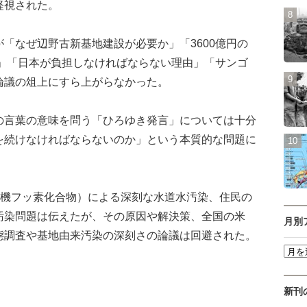
軽視された。
「なぜ辺野古新基地建設が必要か」「3600億円の
由」「日本が負担しなければならない理由」「サンゴ
論議の俎上にすら上がらなかった。
言葉の意味を問う「ひろゆき発言」については十分
を続けなければならないのか」という本質的な問題に
有機フッ素化合物）による深刻な水道水汚染、住民の
汚染問題は伝えたが、その原因や解決策、全国の米
月別
態調査や基地由来汚染の深刻さの論議は回避された。
新刊