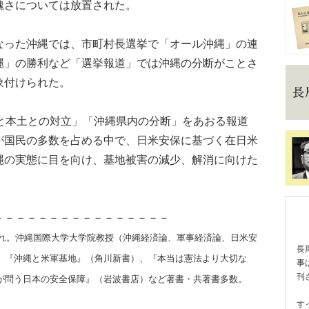
醜さについては放置された。
った沖縄では、市町村長選挙で「オール沖縄」の連
縄」の勝利など「選挙報道」では沖縄の分断がことさ
象付けられた。
と本土との対立」「沖縄県内の分断」をあおる報道
が国民の多数を占める中で、日米安保に基づく在日米
縄の実態に目を向け、基地被害の減少、解消に向けた
－－－－－－－－－－－－－－－－
まれ。沖縄国際大学大学院教授（沖縄経済論、軍事経済論、日米安
長
。『沖縄と米軍基地』（角川新書）、『本当は憲法より大切な
事
刊
が問う日本の安全保障』（岩波書店）など著書・共著書多数。
す