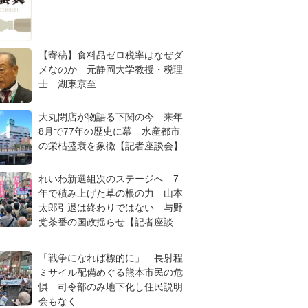
【寄稿】食料品ゼロ税率はなぜダ
メなのか 元静岡大学教授・税理
士 湖東京至
大丸閉店が物語る下関の今 来年
8月で77年の歴史に幕 水産都市
の栄枯盛衰を象徴【記者座談会】
れいわ新選組次のステージへ 7
年で積み上げた草の根の力 山本
太郎引退は終わりではない 与野
党茶番の国政揺らせ【記者座談
「戦争になれば標的に」 長射程
ミサイル配備めぐる熊本市民の危
惧 司令部のみ地下化し住民説明
会もなく