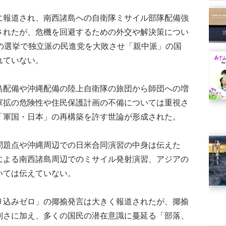
報道され、南西諸島への自衛隊ミサイル部隊配備強
されたが、危機を回避するための外交や解決策につい
末の選挙で独立派の民進党を大敗させ「親中派」の国
れていない。
配備や沖縄配備の陸上自衛隊の旅団から師団への増
軍拡の危険性や住民保護計画の不備については重視さ
「軍国・日本」の再構築を許す世論が形成された。
題点や沖縄周辺での日米合同演習の中身は伝えた
による南西諸島周辺でのミサイル発射演習、アジアの
いては伝えていない。
込みゼロ」の揶揄発言は大きく報道されたが、揶揄
刻さに加え、多くの国民の潜在意識に蔓延る「部落、