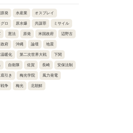
関原発
水産業
オスプレイ
ドグロ
原水爆
共謀罪
ミサイル
軍
憲法
原発
米国政府
辺野古
倍政府
沖縄
論壇
地震
球温暖化
第二次世界大戦
下関
島
自衛隊
佐賀
長崎
安保法制
東底引き
梅光学院
風力発電
鮮戦争
梅光
北朝鮮