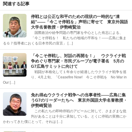
関連する記事
停戦とは公正な和平のための現状の一時的な“凍
結”――「今こそ停戦を」声明に寄せて 東京外国語
大学名誉教授・伊勢崎賢治
国際政治や紛争問題の専門家を中心とした有志による、
「今こそ停戦を！ 私たちの地域の平和を！――広島に集ま
るＧ７指導者におくる日本市民の宣言」 […]
「今こそ停戦し、対話の再開を！」 ウクライナ戦
争めぐり専門家・市民グループが電子署名 5月の
G7広島サミットに向けて
戦闘が本格化して１年余りが経過したウクライナ戦争を巡
り、4月上旬、「Ceasefire Now! 今こそ停戦を No War in
Our […]
免れ得ぬウクライナ戦争への当事者性――広島に集
うG7のリーダーたちへ 東京外国語大学名誉教授・
伊勢崎賢治
この私たちの即時停戦のアピールに対して、さまざまな批
判があることは十分に承知している。とくに停戦の実務にか
かわってきた僕にとって、それは […]