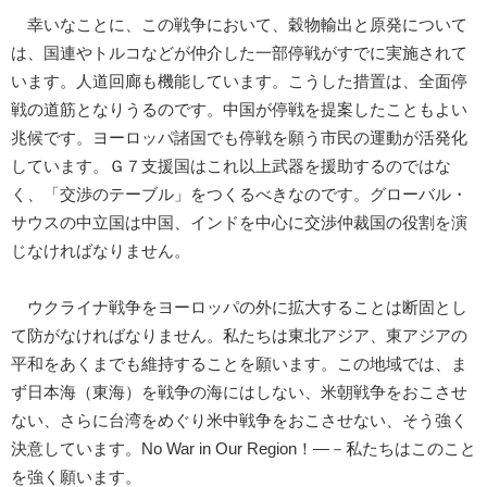
幸いなことに、この戦争において、穀物輸出と原発について
は、国連やトルコなどが仲介した一部停戦がすでに実施されて
います。人道回廊も機能しています。こうした措置は、全面停
戦の道筋となりうるのです。中国が停戦を提案したこともよい
兆候です。ヨーロッパ諸国でも停戦を願う市民の運動が活発化
しています。Ｇ７支援国はこれ以上武器を援助するのではな
く、「交渉のテーブル」をつくるべきなのです。グローバル・
サウスの中立国は中国、インドを中心に交渉仲裁国の役割を演
じなければなりません。
ウクライナ戦争をヨーロッパの外に拡大することは断固とし
て防がなければなりません。私たちは東北アジア、東アジアの
平和をあくまでも維持することを願います。この地域では、ま
ず日本海（東海）を戦争の海にはしない、米朝戦争をおこさせ
ない、さらに台湾をめぐり米中戦争をおこさせない、そう強く
決意しています。No War in Our Region！―－私たちはこのこと
を強く願います。