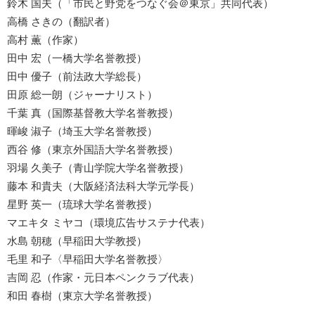
鈴木 国夫（「市民と野党をつなぐ会＠東京」共同代表）
高橋 さきの（翻訳者）
高村 薫（作家）
田中 宏（一橋大学名誉教授）
田中 優子（前法政大学総長）
田原 総一朗（ジャーナリスト）
千葉 真（国際基督教大学名誉教授）
暉峻 淑子（埼玉大学名誉教授）
西谷 修（東京外国語大学名誉教授）
羽場 久美子（青山学院大学名誉教授）
藤本 和貴夫（大阪経済法科大学元学長）
星野 英一（琉球大学名誉教授）
マエキタ ミヤコ（環境広告サステナ代表）
水島 朝穂（早稲田大学教授）
毛里 和子〈早稲田大学名誉教授〉
吉岡 忍（作家・元日本ペンクラブ代表）
和田 春樹（東京大学名誉教授）