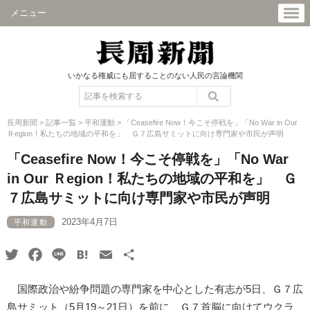
メニュー
いかなる権威にも屈することのない人民の言論機関
長周新聞
>
記事一覧
>
平和運動
>
「Ceasefire Now！今こそ停戦を」「No War in Our
Ｒegion！私たちの地域の平和を」 Ｇ７広島サミットに向け専門家や市民が声明
「Ceasefire Now！今こそ停戦を」「No War
in Our Ｒegion！私たちの地域の平和を」 Ｇ
７広島サミットに向け専門家や市民が声明
2023年4月7日
平和運動
Twitter
Facebook
Line
Hatena
Email
共
有
国際政治や紛争問題の専門家を中心とした有志が5日、Ｇ７広
島サミット（5月19～21日）を前に、Ｇ７首脳に向けてウクラ