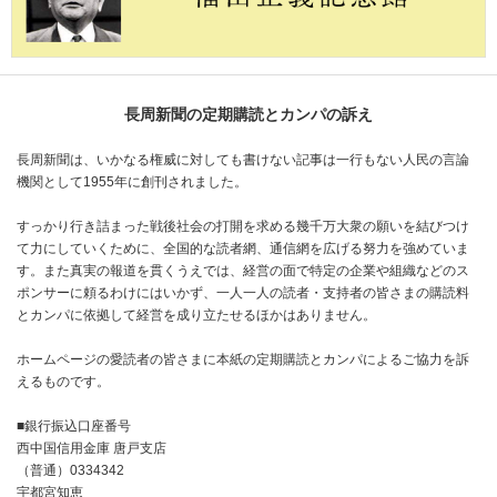
長周新聞の定期購読とカンパの訴え
長周新聞は、いかなる権威に対しても書けない記事は一行もない人民の言論
機関として1955年に創刊されました。
すっかり行き詰まった戦後社会の打開を求める幾千万大衆の願いを結びつけ
て力にしていくために、全国的な読者網、通信網を広げる努力を強めていま
す。また真実の報道を貫くうえでは、経営の面で特定の企業や組織などのス
ポンサーに頼るわけにはいかず、一人一人の読者・支持者の皆さまの購読料
とカンパに依拠して経営を成り立たせるほかはありません。
ホームページの愛読者の皆さまに本紙の定期購読とカンパによるご協力を訴
えるものです。
■銀行振込口座番号
西中国信用金庫 唐戸支店
（普通）0334342
宇都宮知恵