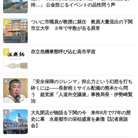
待…」 公金投じるイベントの品性問う声
ついに市職員が教授に就任 教員大量流出の下関
市立大学 ３年で半数が去る異常
存立危機事態呼び込む高市早苗
「安全保障のジレンマ」抑止力という幻想を打ち
砕くには――長射程ミサイル配備の熊本から問
う 超党派「人道外交議連」事務局長・伊勢崎賢
治
大丸閉店が物語る下関の今 来年8月で77年の歴
史に幕 水産都市の栄枯盛衰を象徴【記者座談
会】