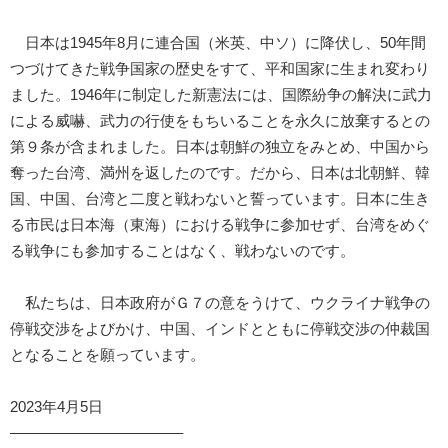
日本は1945年8月に連合国（米英、中ソ）に降伏し、50年間
つづけてきた戦争国家の歴史をすて、平和国家に生まれ変わり
ました。1946年に制定した新憲法には、国際紛争の解決に武力
による威嚇、武力の行使をもちいることを永久に放棄するとの
第９条が含まれました。日本は朝鮮の独立をみとめ、中国から
奪った台湾、満州を返したのです。だから、日本は北朝鮮、韓
国、中国、台湾と二度と戦わないと誓っています。日本に生き
る市民は日本海（東海）における戦争に参加せず、台湾をめぐ
る戦争にも参加することはなく、戦わないのです。
私たちは、日本政府がＧ７の意をうけて、ウクライナ戦争の
停戦交渉をよびかけ、中国、インドとともに停戦交渉の仲裁国
となることを願っています。
2023年4月5日
———————————–