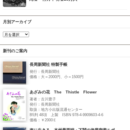
月別アーカイブ
新刊のご案内
長周新聞社 特製手帳
発行：長周新聞社
価格：大＝2000円、小＝1500円
あざみの花 The Thistle Flower
著者：古川豊子
発行：長周新聞社
取扱：地方小出版流通センター
B5判 48項 上製 ISBN 978-4-9909603-4-6
価格：￥2000Ｅ
海に生きる 本州最西端・下関の漁業密着ルポ