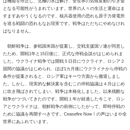
は機能を停止し、北極の氷は解け、全世界の気候変動の引き金
となる可能性がうまれています。世界の人々の生活と運命はま
すますあやうくなるのです。核兵器使用の恐れも原子力発電所
を巡る戦闘の恐れもなお現実です。戦争はただちにやめなけれ
ばなりません。
朝鮮戦争は、参戦国米国が提案し、交戦支援国ソ連が同意し
たため、開戦1年と15日後に、正式な停戦会談がはじめられま
した。ウクライナ戦争では開戦５日目にウクライナ、ロシア２
国間の協議がはじめられ、ほぼ1カ月後にウクライナから停戦の
条件が提案されると、ロシア軍はキーウ方面から撤退しまし
た。しかし、現実的な解決案を含むこの停戦協議は４月はじめ
に吹き飛ばされてしまい、戦争は本格化しました。以来残酷な
戦争がつづいてきたのです。開戦１年が経過した今こそ、ロシ
アとウクライナは、朝鮮戦争の前例にしたがって、即時停戦の
ために協議を再開すべきです。Ceasefire Now！の声はいまや全
世界にあふれています。