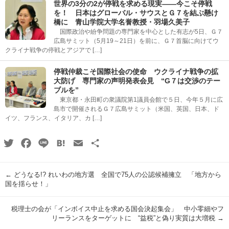
世界の3分の2が停戦を求める現実――今こそ停戦
を！ 日本はグローバル・サウスとＧ７を結ぶ懸け
橋に 青山学院大学名誉教授・羽場久美子
国際政治や紛争問題の専門家を中心とした有志が5日、Ｇ７
広島サミット（5月19～21日）を前に、Ｇ７首脳に向けてウ
クライナ戦争の停戦とアジアで […]
停戦仲裁こそ国際社会の使命 ウクライナ戦争の拡
大防げ 専門家の声明発表会見 “G７は交渉のテー
ブルを”
東京都・永田町の衆議院第1議員会館で５日、今年５月に広
島市で開催されるＧ７広島サミット（米国、英国、日本、ド
イツ、フランス、イタリア、カ […]
Twitter
Facebook
Line
Hatena
Email
共
有
←
どうなる!? れいわの地方選 全国で75人の公認候補擁立 「地方から
国を揺らせ！」
税理士の会が「インボイス中止を求める国会決起集会」 中小零細やフ
リーランスをターゲットに “益税”と偽り実質は大増税
→