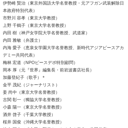
伊勢崎 賢治（東京外国語大学名誉教授・元アフガン武装解除日
本政府特別代表）
市野川 容孝（東京大学教授）
上野 千鶴子（東京大学名誉教授）
内田 樹（神戸女学院大学名誉教授、武道家）
内田 雅敏（弁護士）
内海 愛子（恵泉女学園大学名誉教授、新時代アジアピースアカ
デミー共同代表）
梅林 宏道（NPOピースデポ特別顧問）
岡本 厚（元『世界』編集長・前岩波書店社長）
加藤登紀子（歌手）＊
金平 茂紀（ジャーナリスト）
姜 尚中（東京大学名誉教授）
古関 彰一（獨協大学名誉教授）
小森 陽一（東京大学名誉教授）
酒井 啓子（千葉大学教授）
桜井 国俊（沖縄大学名誉教授）