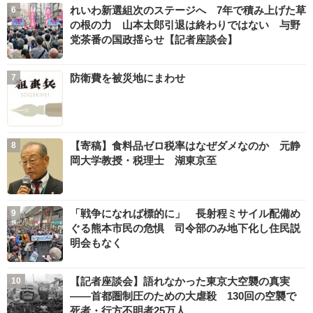
れいわ新選組次のステージへ 7年で積み上げた草
の根の力 山本太郎引退は終わりではない 与野
党茶番の国政揺らせ【記者座談会】
防衛費を被災地にまわせ
【寄稿】食料品ゼロ税率はなぜダメなのか 元静
岡大学教授・税理士 湖東京至
「戦争になれば標的に」 長射程ミサイル配備め
ぐる熊本市民の危惧 司令部のみ地下化し住民説
明会もなく
【記者座談会】語れなかった東京大空襲の真実
――首都圏制圧のための大虐殺 130回の空襲で
死者・行方不明者25万人