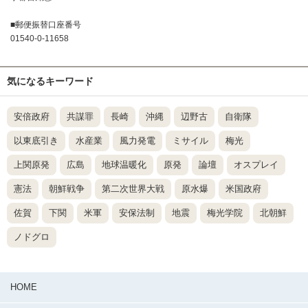
■郵便振替口座番号
01540-0-11658
気になるキーワード
安倍政府
共謀罪
長崎
沖縄
辺野古
自衛隊
以東底引き
水産業
風力発電
ミサイル
梅光
上関原発
広島
地球温暖化
原発
論壇
オスプレイ
憲法
朝鮮戦争
第二次世界大戦
原水爆
米国政府
佐賀
下関
米軍
安保法制
地震
梅光学院
北朝鮮
ノドグロ
HOME