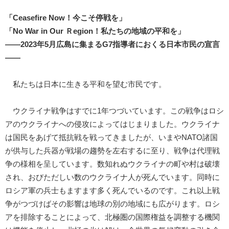
「Ceasefire Now！今こそ停戦を」
「No War in Our Ｒegion！私たちの地域の平和を」
――2023年5月広島に集まるG7指導者におくる日本市民の宣言
――
私たちは日本に生きる平和を望む市民です。
ウクライナ戦争はすでに1年つづいています。この戦争はロシ
アのウクライナへの侵攻によってはじまりました。ウクライナ
は国民をあげて抵抗戦を戦ってきましたが、いまやNATO諸国
が供与した兵器が戦場の趨勢を左右するに至り、戦争は代理戦
争の様相を呈しています。数知れぬウクライナの町や村は破壊
され、おびただしい数のウクライナ人が死んでいます。同時に
ロシア軍の兵士もますます多く死んでいるのです。これ以上戦
争がつづけばその影響は地球の別の地域にも広がります。ロシ
アを排除することによって、北極圏の国際権益を調整する機関