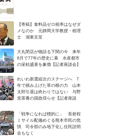
【寄稿】食料品ゼロ税率はなぜダ
メなのか 元静岡大学教授・税理
士 湖東京至
大丸閉店が物語る下関の今 来年
8月で77年の歴史に幕 水産都市
の栄枯盛衰を象徴【記者座談会】
れいわ新選組次のステージへ 7
年で積み上げた草の根の力 山本
太郎引退は終わりではない 与野
党茶番の国政揺らせ【記者座談
「戦争になれば標的に」 長射程
ミサイル配備めぐる熊本市民の危
惧 司令部のみ地下化し住民説明
会もなく