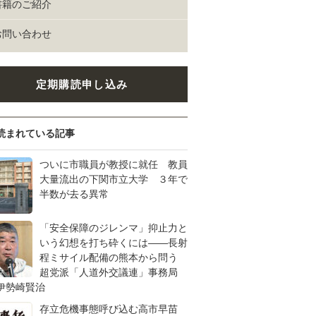
書籍のご紹介
お問い合わせ
定期購読申し込み
読まれている記事
ついに市職員が教授に就任 教員
大量流出の下関市立大学 ３年で
半数が去る異常
「安全保障のジレンマ」抑止力と
いう幻想を打ち砕くには――長射
程ミサイル配備の熊本から問う
超党派「人道外交議連」事務局
伊勢崎賢治
存立危機事態呼び込む高市早苗