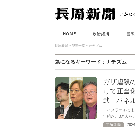
HOME
政治経済
国際
長周新聞
>
記事一覧
>
ナチズム
気になるキーワード：ナチズム
ガザ虐殺
して正当
武 パネ
イスラエルによる
て続き、3万人を
202
平和運動