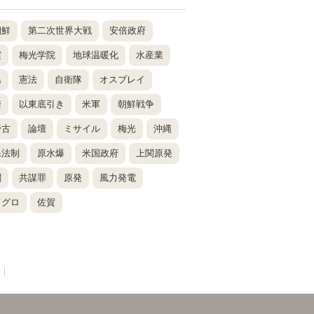
朝鮮
第二次世界大戦
安倍政府
震
梅光学院
地球温暖化
水産業
島
憲法
自衛隊
オスプレイ
崎
以東底引き
米軍
朝鮮戦争
野古
論壇
ミサイル
梅光
沖縄
保法制
原水爆
米国政府
上関原発
関
共謀罪
原発
風力発電
ドグロ
佐賀
|