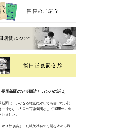
長周新聞の定期購読とカンパの訴え
周新聞は、いかなる権威に対しても書けない記
は一行もない人民の言論機関として1955年に創
されました。
っかり行き詰まった戦後社会の打開を求める幾