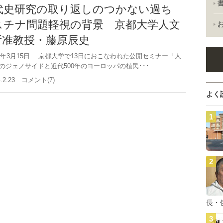
代史研究の取り返しのつかない過ち
スチナ問題軽視の背景 京都大学人文
所准教授・藤原辰史
4年3月15日 京都大学で13日におこなわれた公開セミナー「人
のジェノサイドと近代500年のヨーロッパの植民･･･
4.2.23 コメント(7)
よく
長・