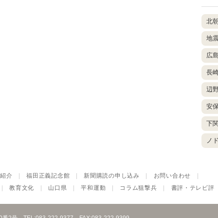
北
地
広
長
辺
安
下
ノ
紹介
|
福田正義記念館
|
新聞購読の申し込み
|
お問い合わせ
|
|
教育文化
|
山口県
|
平和運動
|
コラム狙撃兵
|
書評・テレビ評