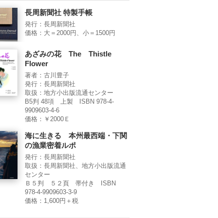
長周新聞社 特製手帳
発行：長周新聞社
価格：大＝2000円、小＝1500円
あざみの花 The Thistle
Flower
著者：古川豊子
発行：長周新聞社
取扱：地方小出版流通センター
B5判 48項 上製 ISBN 978-4-
9909603-4-6
価格：￥2000Ｅ
海に生きる 本州最西端・下関
の漁業密着ルポ
発行：長周新聞社
取扱：長周新聞社、地方小出版流通
センター
Ｂ５判 ５２頁 帯付き ISBN
978-4-9909603-3-9
価格：1,600円＋税