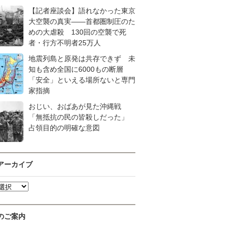
【記者座談会】語れなかった東京
大空襲の真実――首都圏制圧のた
めの大虐殺 130回の空襲で死
者・行方不明者25万人
地震列島と原発は共存できず 未
知も含め全国に6000もの断層
「安全」といえる場所ないと専門
家指摘
おじい、おばあが見た沖縄戦
「無抵抗の民の皆殺しだった」
占領目的の明確な意図
アーカイブ
のご案内