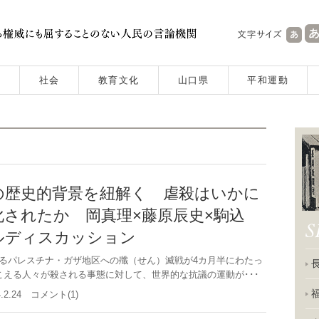
社会
教育文化
山口県
平和運動
の歴史的背景を紐解く 虐殺はいかに
化されたか 岡真理×藤原辰史×駒込
ルディスカッション
パレスチナ・ガザ地区への殲（せん）滅戦が4カ月半にわたっ
こえる人々が殺される事態に対して、世界的な抗議の運動が･･･
4.2.24 コメント(1)