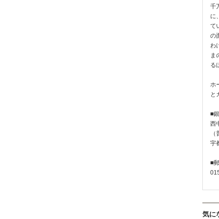
千
に
て
の
わ
ま
る
ホ
と
■
西
（普
宇
■
01
気に