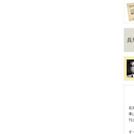
長
事
刊
す