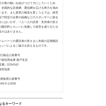
万大衆の願いを結びつけて力にしていくため
、全国的な読者網、通信網を広げる努力を強め
います。また真実の報道を貫くうえでは、経営
面で特定の企業や組織などのスポンサーに頼る
けにはいかず、一人一人の読者・支持者の皆さ
の購読料とカンパに依拠して経営を成り立たせ
ほかはありません。
ームページの愛読者の皆さまに本紙の定期購読
カンパによるご協力を訴えるものです。
銀行振込口座番号
中国信用金庫 唐戸支店
通）0334342
都宮知恵
郵便振替口座番号
540-0-11658
なるキーワード