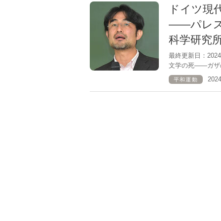
ドイツ現
――パレ
科学研究
最終更新日：202
文学の死――ガザ
202
平和運動