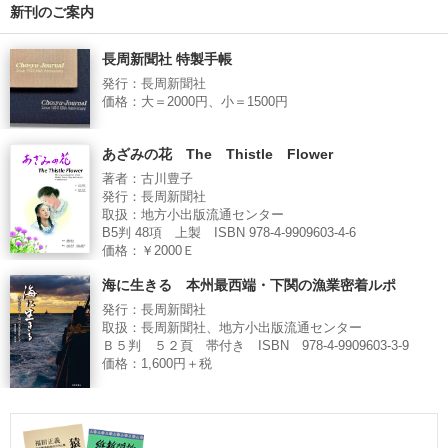
新刊のご案内
長周新聞社 特製手帳
発行：長周新聞社
価格：大＝2000円、小＝1500円
あざみの花 The Thistle Flower
著者：古川豊子
発行：長周新聞社
取扱：地方小出版流通センター
B5判 48項 上製 ISBN 978-4-9909603-4-6
価格：￥2000Ｅ
海に生きる 本州最西端・下関の漁業密着ルポ
発行：長周新聞社
取扱：長周新聞社、地方小出版流通センター
Ｂ５判 ５２頁 帯付き ISBN 978-4-9909603-3-9
価格：1,600円＋税