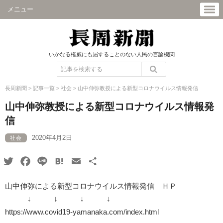
メニュー
いかなる権威にも屈することのない人民の言論機関
長周新聞
>
記事一覧
>
社会
>
山中伸弥教授による新型コロナウイルス情報発信
山中伸弥教授による新型コロナウイルス情報発
信
2020年4月2日
社会
Twitter
Facebook
Line
Hatena
Email
共
有
山中伸弥による新型コロナウイルス情報発信 ＨＰ
↓ ↓ ↓ ↓
https://www.covid19-yamanaka.com/index.html