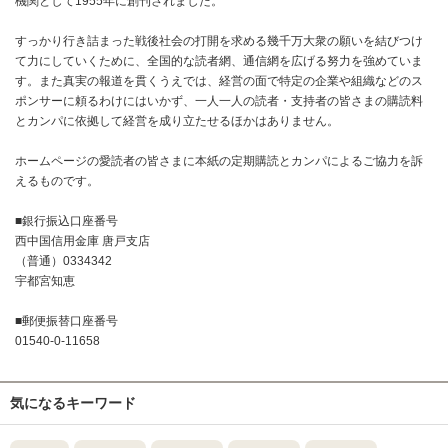
機関として1955年に創刊されました。
すっかり行き詰まった戦後社会の打開を求める幾千万大衆の願いを結びつけ
て力にしていくために、全国的な読者網、通信網を広げる努力を強めていま
す。また真実の報道を貫くうえでは、経営の面で特定の企業や組織などのス
ポンサーに頼るわけにはいかず、一人一人の読者・支持者の皆さまの購読料
とカンパに依拠して経営を成り立たせるほかはありません。
ホームページの愛読者の皆さまに本紙の定期購読とカンパによるご協力を訴
えるものです。
■銀行振込口座番号
西中国信用金庫 唐戸支店
（普通）0334342
宇都宮知恵
■郵便振替口座番号
01540-0-11658
気になるキーワード