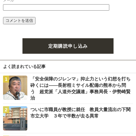
メール
*
定期購読申し込み
よく読まれている記事
「安全保障のジレンマ」抑止力という幻想を打ち
砕くには――長射程ミサイル配備の熊本から問
う 超党派「人道外交議連」事務局長・伊勢崎賢
治
ついに市職員が教授に就任 教員大量流出の下関
市立大学 ３年で半数が去る異常