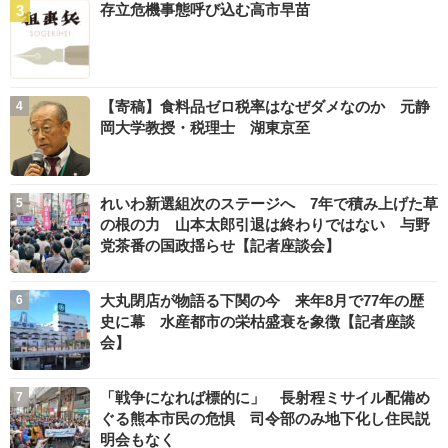
存立危機事態呼び込む高市早苗
【寄稿】食料品ゼロ税率はなぜダメなのか 元静
岡大学教授・税理士 湖東京至
れいわ新選組次のステージへ 7年で積み上げた草
の根の力 山本太郎引退は終わりではない 与野
党茶番の国政揺らせ【記者座談会】
大丸閉店が物語る下関の今 来年8月で77年の歴
史に幕 水産都市の栄枯盛衰を象徴【記者座談
会】
「戦争になれば標的に」 長射程ミサイル配備め
ぐる熊本市民の危惧 司令部のみ地下化し住民説
明会もなく