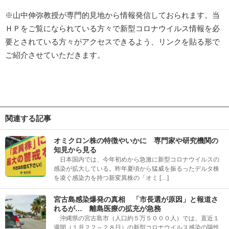
※山中伸弥教授が専門的見地から情報発信しておられます。当
ＨＰをご覧になられている方々で新型コロナウイルス情報を必
要とされている方々がアクセスできるよう、リンクを貼る形で
ご紹介させていただきます。
関連する記事
オミクロン株の特徴やいかに 専門家や研究機関の
知見から見る
日本国内では、今年初めから急激に新型コロナウイルスの
感染が拡大している。昨年夏頃から猛威を振るったデルタ株
を凌ぐ感染力を持つ新変異株の「オミ […]
宮古島感染爆発の真相 「市長選が原因」と報道さ
れるが… 離島医療の拡充が急務
沖縄県の宮古島市（人口約５万５０００人）では、直近１
週間（１月２２～２８日）の新型コロナウイルス感染の陽性