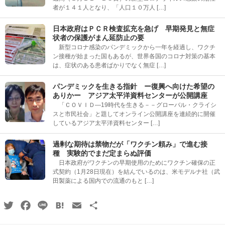
者が１４１人となり、「人口１０万人 […]
日本政府はＰＣＲ検査拡充を急げ 早期発見と無症
状者の保護がまん延防止の要
新型コロナ感染のパンデミックから一年を経過し、ワクチ
ン接種が始まった国もあるが、世界各国のコロナ対策の基本
は、症状のある患者ばかりでなく無症 […]
パンデミックを生きる指針 ー復興へ向けた希望の
ありかー アジア太平洋資料センターが公開講座
「ＣＯＶＩＤ―19時代を生きる－－グローバル・クライシ
スと市民社会」と題してオンライン公開講座を連続的に開催
しているアジア太平洋資料センター […]
過剰な期待は禁物だが「ワクチン頼み」で進む接
種 実験的でまだ定まらぬ評価
日本政府がワクチンの早期使用のためにワクチン確保の正
式契約（1月28日現在）を結んでいるのは、米モデルナ社（武
田製薬による国内での流通のもと […]
Twitter
Facebook
Line
Hatena
Email
共
有