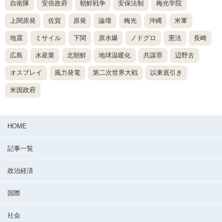
自衛隊
安倍政府
朝鮮戦争
安保法制
梅光学院
上関原発
佐賀
原発
論壇
梅光
沖縄
米軍
地震
ミサイル
下関
原水爆
ノドグロ
憲法
長崎
広島
水産業
北朝鮮
地球温暖化
共謀罪
辺野古
オスプレイ
風力発電
第二次世界大戦
以東底引き
米国政府
HOME
記事一覧
政治経済
国際
社会