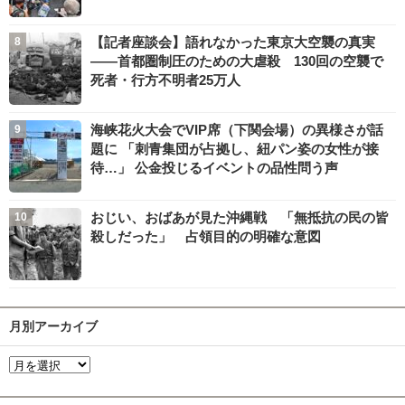
【記者座談会】語れなかった東京大空襲の真実
――首都圏制圧のための大虐殺 130回の空襲で
死者・行方不明者25万人
海峡花火大会でVIP席（下関会場）の異様さが話
題に 「刺青集団が占拠し、紐パン姿の女性が接
待…」 公金投じるイベントの品性問う声
おじい、おばあが見た沖縄戦 「無抵抗の民の皆
殺しだった」 占領目的の明確な意図
月別アーカイブ