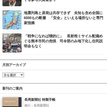
地震列島と原発は共存できず 未知も含め全国に
6000もの断層 「安全」といえる場所ないと専門
家指摘
「戦争になれば標的に」 長射程ミサイル配備め
ぐる熊本市民の危惧 司令部のみ地下化し住民説
明会もなく
月別アーカイブ
新刊のご案内
長周新聞社 特製手帳
発行：長周新聞社