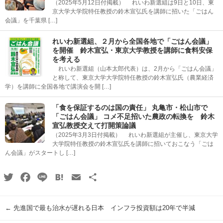
（2025年5月12日付掲載） れいわ新選組は9日と10日、東
京大学大学院特任教授の鈴木宣弘氏を講師に招いた「ごはん
会議」を千葉県 […]
れいわ新選組、２月から全国各地で「ごはん会議」
を開催 鈴木宣弘・東京大学教授を講師に食料安保
を考える
れいわ新選組（山本太郎代表）は、2月から「ごはん会議」
と称して、東京大学大学院特任教授の鈴木宣弘氏（農業経済
学）を講師に全国各地で講演会を開 […]
「食を保証するのは国の責任」 丸亀市・松山市で
「ごはん会議」 コメ不足招いた農政の転換を 鈴木
宣弘教授交えて打開策論議
（2025年3月3日付掲載） れいわ新選組が主催し、東京大学
大学院特任教授の鈴木宣弘氏を講師に招いておこなう「ごは
ん会議」がスタートし […]
Twitter
Facebook
Line
Hatena
Email
共
有
←
先進国で最も治水が遅れる日本 インフラ投資額は20年で半減