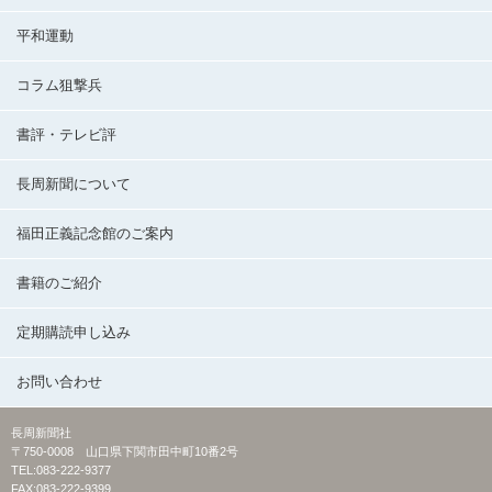
平和運動
コラム狙撃兵
書評・テレビ評
長周新聞について
福田正義記念館のご案内
書籍のご紹介
定期購読申し込み
お問い合わせ
長周新聞社
〒750-0008 山口県下関市田中町10番2号
TEL:083-222-9377
FAX:083-222-9399