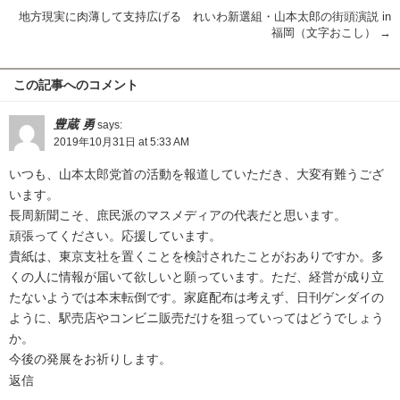
地方現実に肉薄して支持広げる れいわ新選組・山本太郎の街頭演説 in
福岡（文字おこし）
→
この記事へのコメント
豊蔵 勇
says:
2019年10月31日 at 5:33 AM
いつも、山本太郎党首の活動を報道していただき、大変有難うござ
います。
長周新聞こそ、庶民派のマスメディアの代表だと思います。
頑張ってください。応援しています。
貴紙は、東京支社を置くことを検討されたことがおありですか。多
くの人に情報が届いて欲しいと願っています。ただ、経営が成り立
たないようでは本末転倒です。家庭配布は考えず、日刊ゲンダイの
ように、駅売店やコンビニ販売だけを狙っていってはどうでしょう
か。
今後の発展をお祈りします。
返信