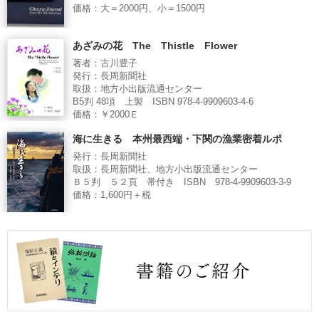
価格：大＝2000円、小＝1500円
あざみの花 The Thistle Flower
著者：古川豊子
発行：長周新聞社
取扱：地方小出版流通センター
B5判 48項 上製 ISBN 978-4-9909603-4-6
価格：￥2000Ｅ
海に生きる 本州最西端・下関の漁業密着ルポ
発行：長周新聞社
取扱：長周新聞社、地方小出版流通センター
Ｂ５判 ５２頁 帯付き ISBN 978-4-9909603-3-9
価格：1,600円＋税