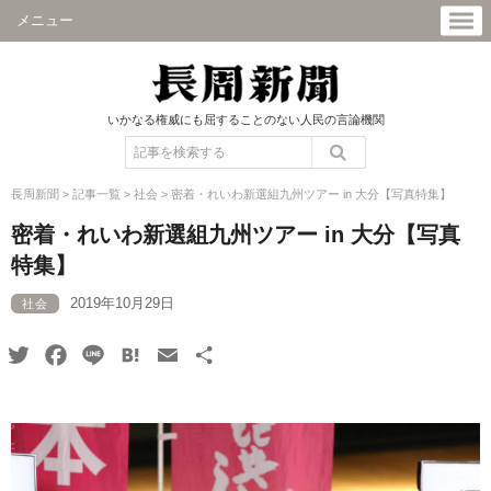
メニュー
いかなる権威にも屈することのない人民の言論機関
長周新聞
>
記事一覧
>
社会
>
密着・れいわ新選組九州ツアー in 大分【写真特集】
密着・れいわ新選組九州ツアー in 大分【写真
特集】
2019年10月29日
社会
Twitter
Facebook
Line
Hatena
Email
共
有