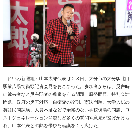
れいわ新選組・山本太郎代表は２８日、大分市の大分駅北口
駅前広場で街頭記者会見をおこなった。参加者からは、災害時
に障害者など災害弱者の尊厳を守る問題、原発問題、特別会計
問題、政府の災害対応、自衛隊の役割、憲法問題、大学入試の
英語民間試験、人員不足などで余裕のない学校現場の問題、ロ
ストジェネレーション問題など多くの質問や意見が投げかけら
れ、山本代表との熱を帯びた論議をくり広げた。