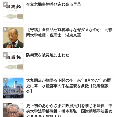
存立危機事態呼び込む高市早苗
【寄稿】食料品ゼロ税率はなぜダメなのか 元静
岡大学教授・税理士 湖東京至
防衛費を被災地にまわせ
大丸閉店が物語る下関の今 来年8月で77年の歴
史に幕 水産都市の栄枯盛衰を象徴【記者座談
会】
史上初のあからさまに政府批判を禁じる法律 中
央大学法学部教授・橋本基弘 国旗損壊罪法案め
ぐる参考人質疑より