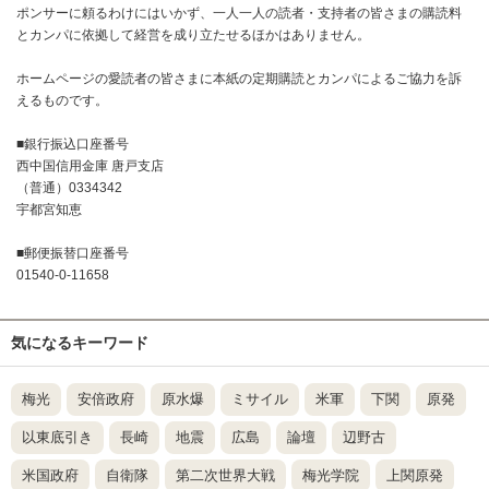
ポンサーに頼るわけにはいかず、一人一人の読者・支持者の皆さまの購読料
とカンパに依拠して経営を成り立たせるほかはありません。
ホームページの愛読者の皆さまに本紙の定期購読とカンパによるご協力を訴
えるものです。
■銀行振込口座番号
西中国信用金庫 唐戸支店
（普通）0334342
宇都宮知恵
■郵便振替口座番号
01540-0-11658
気になるキーワード
梅光
安倍政府
原水爆
ミサイル
米軍
下関
原発
以東底引き
長崎
地震
広島
論壇
辺野古
米国政府
自衛隊
第二次世界大戦
梅光学院
上関原発