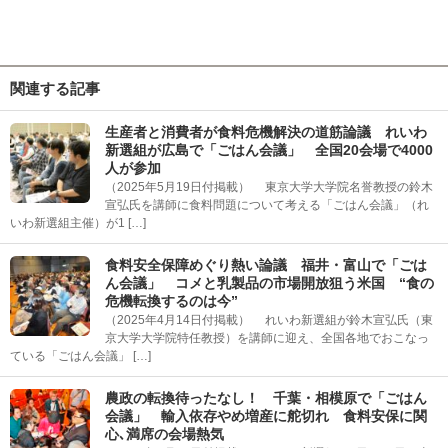
関連する記事
生産者と消費者が食料危機解決の道筋論議 れいわ
新選組が広島で「ごはん会議」 全国20会場で4000
人が参加
（2025年5月19日付掲載） 東京大学大学院名誉教授の鈴木
宣弘氏を講師に食料問題について考える「ごはん会議」（れ
いわ新選組主催）が1 […]
食料安全保障めぐり熱い論議 福井・富山で「ごは
ん会議」 コメと乳製品の市場開放狙う米国 “食の
危機転換するのは今”
（2025年4月14日付掲載） れいわ新選組が鈴木宣弘氏（東
京大学大学院特任教授）を講師に迎え、全国各地でおこなっ
ている「ごはん会議」 […]
農政の転換待ったなし！ 千葉・相模原で「ごはん
会議」 輸入依存やめ増産に舵切れ 食料安保に関
心､満席の会場熱気