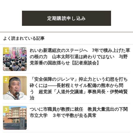
定期購読申し込み
よく読まれている記事
れいわ新選組次のステージへ 7年で積み上げた草
の根の力 山本太郎引退は終わりではない 与野
党茶番の国政揺らせ【記者座談会】
「安全保障のジレンマ」抑止力という幻想を打ち
砕くには――長射程ミサイル配備の熊本から問
う 超党派「人道外交議連」事務局長・伊勢崎賢
治
ついに市職員が教授に就任 教員大量流出の下関
市立大学 ３年で半数が去る異常