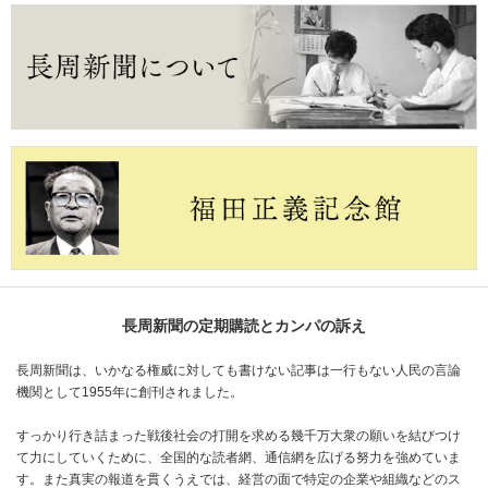
長周新聞の定期購読とカンパの訴え
長周新聞は、いかなる権威に対しても書けない記事は一行もない人民の言論
機関として1955年に創刊されました。
すっかり行き詰まった戦後社会の打開を求める幾千万大衆の願いを結びつけ
て力にしていくために、全国的な読者網、通信網を広げる努力を強めていま
す。また真実の報道を貫くうえでは、経営の面で特定の企業や組織などのス