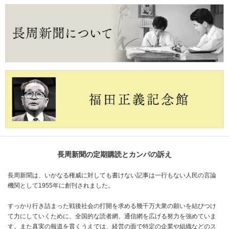
長周新聞の定期購読とカンパの訴え
長周新聞は、いかなる権威に対しても書けない記事は一行もない人民の言論
機関として1955年に創刊されました。
すっかり行き詰まった戦後社会の打開を求める幾千万大衆の願いを結びつけ
て力にしていくために、全国的な読者網、通信網を広げる努力を強めていま
す。また真実の報道を貫くうえでは、経営の面で特定の企業や組織などのス