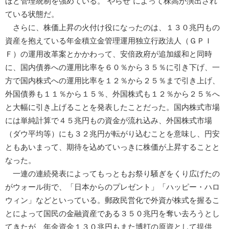
ほど管理統制を強めている。“やらせ”によって株高が演出され
ている状態だ。
さらに、株価上昇の火付け役になったのは、１３０兆円もの
資産を抱えている年金積立金管理運用独立行政法人（ＧＰＩ
Ｆ）の運用改革案とかかわって、安倍政府が追加緩和と同時
に、国内債券への運用比率を６０％から３５％に引き下げ、一
方で国内株式への運用比率を１２％から２５％まで引き上げ、
外国債券も１１％から１５％、外国株式も１２％から２５％へ
と大幅に引き上げることを発表したことだった。国内株式市場
には単純計算で４５兆円もの資金が流れ込み、外国株式市場
（ダウ平均等）にも３２兆円が転がり込むことを意味し、円安
ともあいまって、期待を込めていっきに株価が上昇することと
なった。
一連の連続発表によってもっともお祭り騒ぎをくり広げたの
がウォール街で、「日本からのプレゼント」「ハッピー・ハロ
ウィン」などといっている。郵政民営化で外資が株式を握るこ
とによって国民の金融資産である３５０兆円を奪い去ろうとし
てきたが、年金資金１３０兆円もまた博打の原資として提供