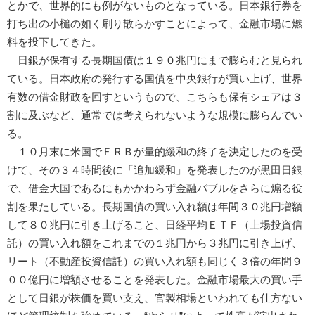
とかで、世界的にも例がないものとなっている。日本銀行券を
打ち出の小槌の如く刷り散らかすことによって、金融市場に燃
料を投下してきた。
日銀が保有する長期国債は１９０兆円にまで膨らむと見られ
ている。日本政府の発行する国債を中央銀行が買い上げ、世界
有数の借金財政を回すというもので、こちらも保有シェアは３
割に及ぶなど、通常では考えられないような規模に膨らんでい
る。
１０月末に米国でＦＲＢが量的緩和の終了を決定したのを受
けて、その３４時間後に「追加緩和」を発表したのが黒田日銀
で、借金大国であるにもかかわらず金融バブルをさらに煽る役
割を果たしている。長期国債の買い入れ額は年間３０兆円増額
して８０兆円に引き上げること、日経平均ＥＴＦ（上場投資信
託）の買い入れ額をこれまでの１兆円から３兆円に引き上げ、
リート（不動産投資信託）の買い入れ額も同じく３倍の年間９
００億円に増額させることを発表した。金融市場最大の買い手
として日銀が株価を買い支え、官製相場といわれても仕方ない