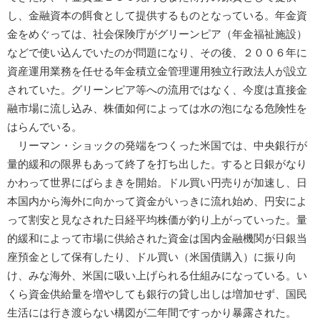
し、金融資本の餌食として提供するものとなっている。年金資
金をめぐっては、社会保険庁がグリーンピア（年金福祉施設）
などで使い込んでいたのが問題になり、その後、２００６年に
資産運用業務を任せる年金積立金管理運用独立行政法人が設立
されていた。グリーンピア等への流用ではなく、今度は直接金
融市場に流し込み、株価如何によっては水の泡になる危険性を
はらんでいる。
リーマン・ショックの発端をつくった米国では、中央銀行が
量的緩和の限界もあって終了を打ち出した。すると日銀がなり
かわって世界にばらまきを開始。ドル買い円売りが加速し、日
本国内から海外に向かって資金がいっきに流れ始め、円安によ
って割安と見なされた日経平均株価が釣り上がっていった。量
的緩和によって市場に供給された資金は国内金融機関が日銀当
座預金として保有したり、ドル買い（米国債購入）に振り向
け、みな海外、米国に吸い上げられる仕組みになっている。い
くら資金供給量を増やしても銀行の貸し出しは増加せず、国民
生活には行き渡らない構図が二年間ですっかり暴露された。