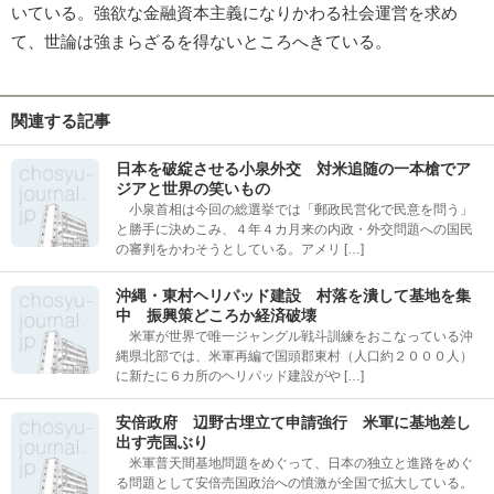
いている。強欲な金融資本主義になりかわる社会運営を求め
て、世論は強まらざるを得ないところへきている。
関連する記事
日本を破綻させる小泉外交 対米追随の一本槍でア
ジアと世界の笑いもの
小泉首相は今回の総選挙では「郵政民営化で民意を問う」
と勝手に決めこみ、４年４カ月来の内政・外交問題への国民
の審判をかわそうとしている。アメリ […]
沖縄・東村ヘリパッド建設 村落を潰して基地を集
中 振興策どころか経済破壊
米軍が世界で唯一ジャングル戦斗訓練をおこなっている沖
縄県北部では、米軍再編で国頭郡東村（人口約２０００人）
に新たに６カ所のヘリパッド建設がや […]
安倍政府 辺野古埋立て申請強行 米軍に基地差し
出す売国ぶり
米軍普天間基地問題をめぐって、日本の独立と進路をめぐ
る問題として安倍売国政治への憤激が全国で拡大している。