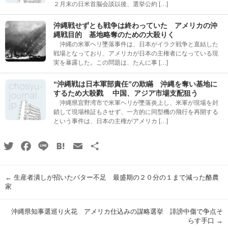
２月末の日米首脳会談以後、選挙公約 […]
沖縄戦せずとも戦争は終わっていた アメリカの沖
縄戦目的 基地略奪のための大殺りく
沖縄の米軍ヘリ墜落事件は、日本がイラク戦争と直結した
戦場となっており、アメリカが日本の主権者になっている現
実を暴露した。この問題は、たんに事 […]
“沖縄戦は日本軍部責任”の欺瞞 沖縄を奪い基地に
するため大殺戮 中国、アジア市場支配狙う
沖縄県宜野湾市で米軍ヘリが墜落炎上し、米軍が現場を封
鎖して現場検証もさせず、一方的に同型機の飛行を再開する
という事件は、日本の主権がアメリカ […]
Twitter
Facebook
Line
Hatena
Email
共
有
←
生産者潰しが招いたバター不足 最盛期の２０分の１まで減った酪農
家
沖縄県知事選巡り火花 アメリカ仕込みの謀略選挙 誹謗中傷で争点そ
らす手口
→