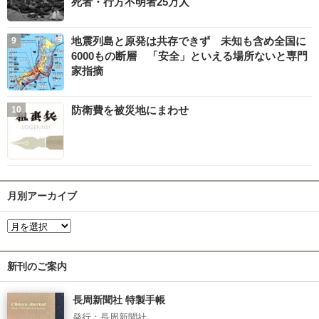
死者・行方不明者25万人
地震列島と原発は共存できず 未知も含め全国に
6000もの断層 「安全」といえる場所ないと専門
家指摘
防衛費を被災地にまわせ
月別アーカイブ
新刊のご案内
長周新聞社 特製手帳
発行：長周新聞社