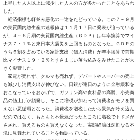
上昇した人人以上に減少した人人の方が多かったことをあらわ
した。
経済指標も軒並み悪化の一途をたどっている。この７～９月
の実質国内総生産の速報値は１１月１７日に発表が迫っている
が、４～６月期の実質国内総生産（ＧＤＰ）は年率換算でマイ
ナス７・１％と東日本大震災を上回るものとなった。ＧＤＰの
うち６割を占めている家計支出（個人消費）が年率換算で前期
比マイナス１９・２％とすさまじい落ち込みをみせたことが大
きく影響した。
家電が売れず、クルマも売れず、デパートやスーパーの売上
も減少し消費支出が伸びない。日銀が連日のように金融緩和を
おこなっているおかげで、ガソリン高や食料品の高騰、小売商
品の値上げが頻発し、そこに増税が加わって消費者がモノを買
えない悪循環となった。消費税を増税したから景気が冷え込ん
だのではなく、もともと不景気だったところに増税でトドメが
さされ、買えるものも買えなくなった。実態経済は深刻なる不
況に見舞われていることを物語っている。