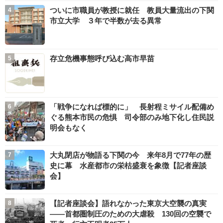
ついに市職員が教授に就任 教員大量流出の下関
市立大学 ３年で半数が去る異常
存立危機事態呼び込む高市早苗
「戦争になれば標的に」 長射程ミサイル配備め
ぐる熊本市民の危惧 司令部のみ地下化し住民説
明会もなく
大丸閉店が物語る下関の今 来年8月で77年の歴
史に幕 水産都市の栄枯盛衰を象徴【記者座談
会】
【記者座談会】語れなかった東京大空襲の真実
――首都圏制圧のための大虐殺 130回の空襲で