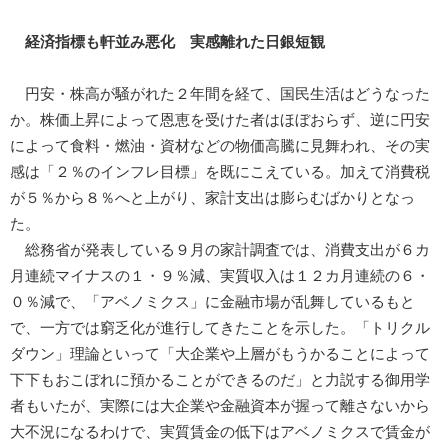
経済指標も軒並み悪化 実感離れた日銀短観
円安・株高が騒がれた２年間を経て、国民生活はどうなった
か。株価上昇によって恩恵を受けた者はほぼおらず、逆に円安
によって食料・燃油・資材などの物価高騰に見舞われ、その実
感は「２％のインフレ目標」を既にこえている。加えて消費税
が５％から８％へと上がり、家計支出は膨らむばかりとなっ
た。
総務省が発表している９月の家計調査では、消費支出が６カ
月連続マイナスの１・９％減、実質収入は１２カ月連続の６・
０％減で、「アベノミクス」に金融市場が乱舞しているもと
で、一方では窮乏化が進行してきたことを示した。「トリクル
ダウン」理論といって「大企業や上層がもうかることによって
下下もおこぼれに預かることができるのだ」と力説する御用学
者もいたが、実際には大企業や金融資本が握って離さないから
大不況になるわけで、実質賃金の低下はアベノミクスで賃金が