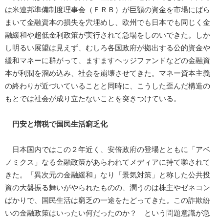
は米連邦準備制度理事会（ＦＲＢ）が巨額の資金を市場にばら
まいて金融資本の損失を穴埋めし、欧州でも日本でも同じく金
融緩和や超低金利政策が実行されて急場をしのいできた。しか
し明るい展望は見えず、むしろ各国政府が拠出する公的資金や
緩和マネーに群がって、ますますヘッジファンドなどの金融資
本が利潤を溜め込み、社会を崩壊させてきた。マネー資本主義
の終わりが近づいていることと同時に、こうした歪んだ構造の
もとでは社会が成り立たないことを突きつけている。
円安と増税で国民生活窮乏化
日本国内ではこの２年近く、安倍政府の登場とともに「アベ
ノミクス」なる金融政策があらわれてメディアに持て囃されて
きた。「異次元の金融緩和」なり「景気対策」と称した公共投
資の大盤振る舞いがやられたものの、潤うのは株主やゼネコン
ばかりで、国民生活は窮乏の一途をたどってきた。この詐欺紛
いの金融政策はいったい何だったのか？ という問題意識が急