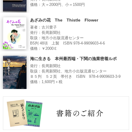
価格：大＝2000円、小＝1500円
あざみの花 The Thistle Flower
著者：古川豊子
発行：長周新聞社
取扱：地方小出版流通センター
B5判 48項 上製 ISBN 978-4-9909603-4-6
価格：￥2000Ｅ
海に生きる 本州最西端・下関の漁業密着ルポ
発行：長周新聞社
取扱：長周新聞社、地方小出版流通センター
Ｂ５判 ５２頁 帯付き ISBN 978-4-9909603-3-9
価格：1,600円＋税