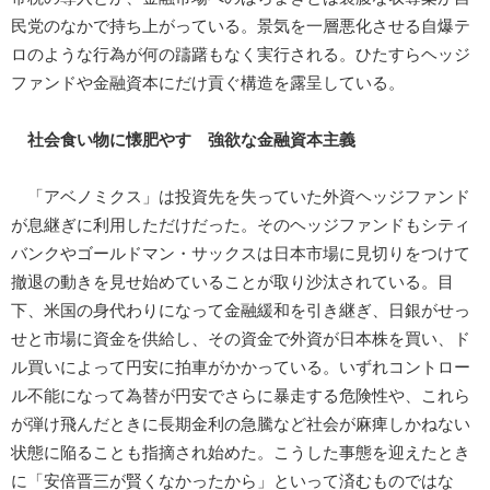
民党のなかで持ち上がっている。景気を一層悪化させる自爆テ
ロのような行為が何の躊躇もなく実行される。ひたすらヘッジ
ファンドや金融資本にだけ貢ぐ構造を露呈している。
社会食い物に懐肥やす 強欲な金融資本主義
「アベノミクス」は投資先を失っていた外資ヘッジファンド
が息継ぎに利用しただけだった。そのヘッジファンドもシティ
バンクやゴールドマン・サックスは日本市場に見切りをつけて
撤退の動きを見せ始めていることが取り沙汰されている。目
下、米国の身代わりになって金融緩和を引き継ぎ、日銀がせっ
せと市場に資金を供給し、その資金で外資が日本株を買い、ド
ル買いによって円安に拍車がかかっている。いずれコントロー
ル不能になって為替が円安でさらに暴走する危険性や、これら
が弾け飛んだときに長期金利の急騰など社会が麻痺しかねない
状態に陥ることも指摘され始めた。こうした事態を迎えたとき
に「安倍晋三が賢くなかったから」といって済むものではな