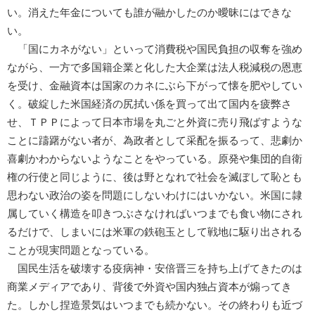
い。消えた年金についても誰が融かしたのか曖昧にはできな
い。
「国にカネがない」といって消費税や国民負担の収奪を強め
ながら、一方で多国籍企業と化した大企業は法人税減税の恩恵
を受け、金融資本は国家のカネにぶら下がって懐を肥やしてい
く。破綻した米国経済の尻拭い係を買って出て国内を疲弊さ
せ、ＴＰＰによって日本市場を丸ごと外資に売り飛ばすような
ことに躊躇がない者が、為政者として采配を振るって、悲劇か
喜劇かわからないようなことをやっている。原発や集団的自衛
権の行使と同じように、後は野となれで社会を滅ぼして恥とも
思わない政治の姿を問題にしないわけにはいかない。米国に隷
属していく構造を叩きつぶさなければいつまでも食い物にされ
るだけで、しまいには米軍の鉄砲玉として戦地に駆り出される
ことが現実問題となっている。
国民生活を破壊する疫病神・安倍晋三を持ち上げてきたのは
商業メディアであり、背後で外資や国内独占資本が煽ってき
た。しかし捏造景気はいつまでも続かない。その終わりも近づ