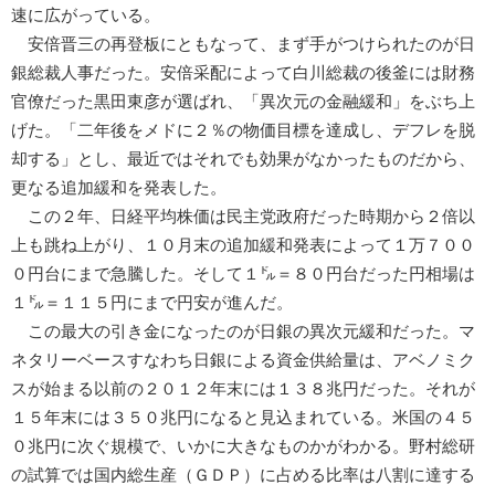
速に広がっている。
安倍晋三の再登板にともなって、まず手がつけられたのが日
銀総裁人事だった。安倍采配によって白川総裁の後釜には財務
官僚だった黒田東彦が選ばれ、「異次元の金融緩和」をぶち上
げた。「二年後をメドに２％の物価目標を達成し、デフレを脱
却する」とし、最近ではそれでも効果がなかったものだから、
更なる追加緩和を発表した。
この２年、日経平均株価は民主党政府だった時期から２倍以
上も跳ね上がり、１０月末の追加緩和発表によって１万７００
０円台にまで急騰した。そして１㌦＝８０円台だった円相場は
１㌦＝１１５円にまで円安が進んだ。
この最大の引き金になったのが日銀の異次元緩和だった。マ
ネタリーベースすなわち日銀による資金供給量は、アベノミク
スが始まる以前の２０１２年末には１３８兆円だった。それが
１５年末には３５０兆円になると見込まれている。米国の４５
０兆円に次ぐ規模で、いかに大きなものかがわかる。野村総研
の試算では国内総生産（ＧＤＰ）に占める比率は八割に達する