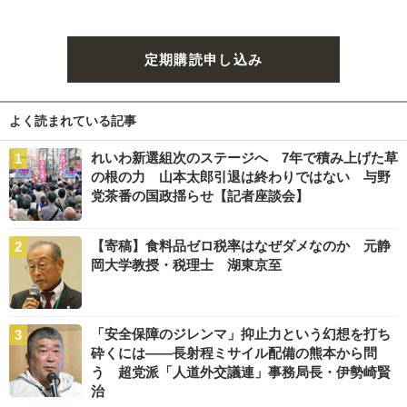
定期購読申し込み
よく読まれている記事
れいわ新選組次のステージへ 7年で積み上げた草
の根の力 山本太郎引退は終わりではない 与野
党茶番の国政揺らせ【記者座談会】
【寄稿】食料品ゼロ税率はなぜダメなのか 元静
岡大学教授・税理士 湖東京至
「安全保障のジレンマ」抑止力という幻想を打ち
砕くには――長射程ミサイル配備の熊本から問
う 超党派「人道外交議連」事務局長・伊勢崎賢
治