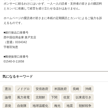
ポンサーに頼るわけにはいかず、一人一人の読者・支持者の皆さまの購読料
とカンパに依拠して経営を成り立たせるほかはありません。
ホームページの愛読者の皆さまに本紙の定期購読とカンパによるご協力を訴
えるものです。
■銀行振込口座番号
西中国信用金庫 唐戸支店
（普通）0334342
宇都宮知恵
■郵便振替口座番号
01540-0-11658
気になるキーワード
憲法
ノドグロ
安倍政府
米国政府
長崎
沖縄
論壇
風力発電
北朝鮮
下関
佐賀
以東底引き
原発
自衛隊
地球温暖化
梅光
地震
朝鮮戦争