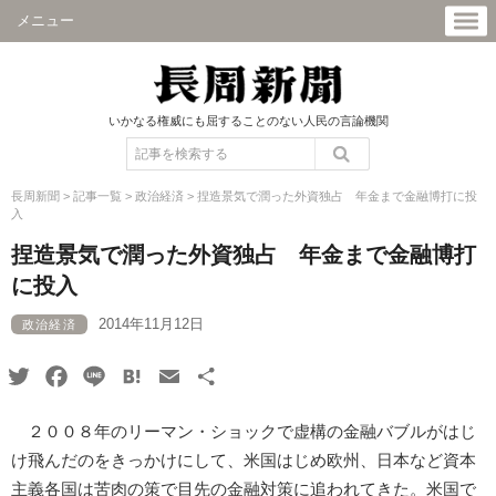
メニュー
いかなる権威にも屈することのない人民の言論機関
長周新聞
>
記事一覧
>
政治経済
>
捏造景気で潤った外資独占 年金まで金融博打に投
入
捏造景気で潤った外資独占 年金まで金融博打
に投入
2014年11月12日
政治経済
Twitter
Facebook
Line
Hatena
Email
共
有
２００８年のリーマン・ショックで虚構の金融バブルがはじ
け飛んだのをきっかけにして、米国はじめ欧州、日本など資本
主義各国は苦肉の策で目先の金融対策に追われてきた。米国で