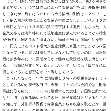
そして円安になれば輸出が伸びるはずなのに、伸びる向きが
まるでない。かつては輸出によって貿易黒字を出し外貨を獲得
してきたが、現在はＧＤＰに占める輸出の割合は１２％で、む
しろ輸入額が大幅に上回る貿易赤字国になった。アベノミクス
１年目となった１３年度の貿易赤字は１４兆円にもなった。大
企業の多くは海外移転して現地生産に励んでいることから輸出
が伸びず、国内生産も増えない。物価高だけが国民生活を襲
い、円安によるコスト増大が生産活動にも重くのしかかる構図
となっている。景気は決して回復などしていないのに、日銀短
観は狼少年みたいに実感からかけ離れた景況感を映し出してい
る。「急激に悪化している」とはいわず、いつも「緩やかに回
復している」と願望をオウム返ししている。
こうしたなかで、年内に消費税１０％への増税を決定しよう
としているのが安倍政府で、今年１月のダボス会議では「財政
再建に取り組む」（１０％に増税するの意味）と国際公約する
など、勝手な振る舞いをしてきた。国民収奪はとどまるところ
を知らず、外形標準課税で赤字企業からも税金を取るとか、携
帯税の導入とか、金融市場へのばらまきとは裏腹な収奪案が自