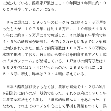
に減少している。酪農家戸数はここ１０年間は１年間に約１０
００戸減少していることになる。
さらに遡れば、１９６３年のピーク時には約４１・８万戸あ
ったものが、１９７５年には約１６万戸に、１０年後の１９８
５年には約８・２万戸にまで急減した。それ以後も年平均で約
４～５％の酪農家が離農し、今では２万戸を切るまでに大規模
に淘汰されてきた。他方で飼育頭数は１００万～１５０万頭の
水準で推移しており、数百頭から数千頭を飼育するアメリカ式
の「メガファーム」が登場している。１戸当りの飼育頭数は１
９６０年代には３・４頭だったものが、１９８０年代には２
５・６頭に増え、昨年は７３・４頭に増えている。
日本の酪農は戦後まもなくは、農家が庭先で１～２頭の乳牛
を副業的に飼うのが一般的であった。それを政府は１９６１年
に農業基本法をうち出し、「選択的規模拡大」をあおった。す
なわち、それまでのコメを中心にして果樹も野菜もつくり、鶏