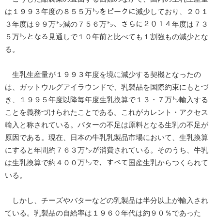
は１９９３年度の８５５万㌧をピークに減少しており、２０１
３年度は９９万㌧減の７５６万㌧、さらに２０１４年度は７３
５万㌧となる見通しで１０年前と比べても１割強もの減少とな
る。
生乳生産量が１９９３年度を境に減少する契機となったの
は、ガットウルグアイラウンドで、乳製品を国際約束にもとづ
き、１９９５年度以降毎年度生乳換算で１３・７万㌧輸入する
ことを義務づけられたことである。これがカレント・アクセス
輸入と称されている。バターの不足は原料となる生乳の不足が
原因である。現在、日本の牛乳乳製品市場において、生乳換算
にすると年間約７６３万㌧が消費されている。そのうち、牛乳
は生乳換算で約４００万㌧で、すべて国産生乳からつくられて
いる。
しかし、チーズやバターなどの乳製品は半分以上が輸入され
ている。乳製品の自給率は１９６０年代は約９０％であった