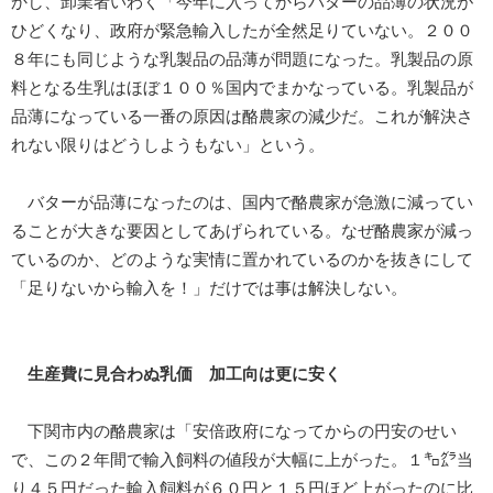
かし、卸業者いわく「今年に入ってからバターの品薄の状況が
ひどくなり、政府が緊急輸入したが全然足りていない。２００
８年にも同じような乳製品の品薄が問題になった。乳製品の原
料となる生乳はほぼ１００％国内でまかなっている。乳製品が
品薄になっている一番の原因は酪農家の減少だ。これが解決さ
れない限りはどうしようもない」という。
バターが品薄になったのは、国内で酪農家が急激に減ってい
ることが大きな要因としてあげられている。なぜ酪農家が減っ
ているのか、どのような実情に置かれているのかを抜きにして
「足りないから輸入を！」だけでは事は解決しない。
生産費に見合わぬ乳価 加工向は更に安く
下関市内の酪農家は「安倍政府になってからの円安のせい
で、この２年間で輸入飼料の値段が大幅に上がった。１㌔㌘当
り４５円だった輸入飼料が６０円と１５円ほど上がったのに比