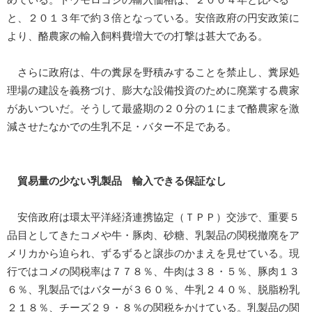
と、２０１３年で約３倍となっている。安倍政府の円安政策に
より、酪農家の輸入飼料費増大での打撃は甚大である。
さらに政府は、牛の糞尿を野積みすることを禁止し、糞尿処
理場の建設を義務づけ、膨大な設備投資のために廃業する農家
があいついだ。そうして最盛期の２０分の１にまで酪農家を激
減させたなかでの生乳不足・バター不足である。
貿易量の少ない乳製品 輸入できる保証なし
安倍政府は環太平洋経済連携協定（ＴＰＰ）交渉で、重要５
品目としてきたコメや牛・豚肉、砂糖、乳製品の関税撤廃をア
メリカから迫られ、ずるずると譲歩のかまえを見せている。現
行ではコメの関税率は７７８％、牛肉は３８・５％、豚肉１３
６％、乳製品ではバターが３６０％、牛乳２４０％、脱脂粉乳
２１８％、チーズ２９・８％の関税をかけている。乳製品の関