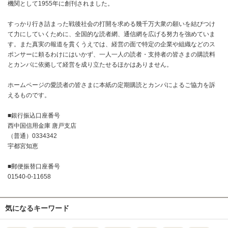
機関として1955年に創刊されました。
すっかり行き詰まった戦後社会の打開を求める幾千万大衆の願いを結びつけ
て力にしていくために、全国的な読者網、通信網を広げる努力を強めていま
す。また真実の報道を貫くうえでは、経営の面で特定の企業や組織などのス
ポンサーに頼るわけにはいかず、一人一人の読者・支持者の皆さまの購読料
とカンパに依拠して経営を成り立たせるほかはありません。
ホームページの愛読者の皆さまに本紙の定期購読とカンパによるご協力を訴
えるものです。
■銀行振込口座番号
西中国信用金庫 唐戸支店
（普通）0334342
宇都宮知恵
■郵便振替口座番号
01540-0-11658
気になるキーワード