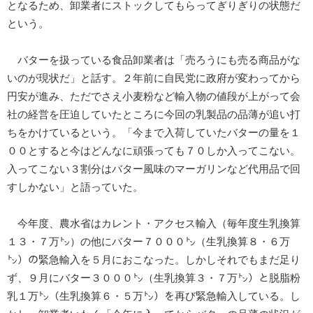
となるため、卸業者にストックしてもらってぎりぎりの状態だ
という。
バターを扱っている食品卸業者は「売ろうにも売る商品がな
いのが現状だ」と話す。２年前に自民党に政府が変わってから
円安が進み、ただでさえ小麦粉など輸入物の値段が上がって会
社の経営を圧迫していたところに今回の乳製品の品薄が追い打
ちをかけているという。「今まで入荷していたバターの量を１
００とすると今はどんなに頑張っても７０しか入ってこない。
入ってこない３割分はバター風味のマーガリンなど代用品で回
すしかない」と語っていた。
今年度、農水省はカレント・アクセス輸入（毎年度生乳換算
１３・７万㌧）の他にバター７０００㌧（生乳換算８・６万
㌧）の緊急輸入を５月におこなった。しかしそれでもまだ足り
ず、９月にバター３０００㌧（生乳換算３・７万㌧）と脱脂粉
乳１万㌧（生乳換算６・５万㌧）を再び緊急輸入している。し