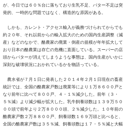
が、今日では６０％台に落ちており生乳不足、バター不足は突
発的、一時的な問題ではなく、構造的な原因がある。
しかも、カレント・アクセス輸入が義務づけられてからでも
約２０年、それ以前からの輸入拡大のための国内生産調整（減
産）などのなかで、酪農家の廃業・倒産の規模が年年拡大して
おり日本の酪農業は存亡の危機に直面している。スーパーの店
頭からバターが消えてしまうような事態は、国内生産がいかに
深刻な破壊状況におかれているかを物語っている。
農水省が７月１日に発表した２０１４年２月１日現在の畜産
統計では、全国の酪農家戸数は廃業等により１万８６００戸と
なり前年に比べて８００戸、４・１％減少した。前年（３・
５％減）より減少幅が拡大した。乳牛飼養頭数は１３９万５０
００頭で前年より２万８０００頭、２％減少した。１０年前の
酪農家戸数２万８８００戸、飼養頭数１６９万頭と比べると、
全国の酪農家戸数は３５％減、飼養頭数は１７・５％減と大幅