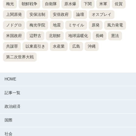
梅光
朝鮮戦争
自衛隊
原水爆
下関
米軍
佐賀
上関原発
安保法制
安倍政府
論壇
オスプレイ
ノドグロ
梅光学院
地震
ミサイル
原発
風力発電
米国政府
辺野古
北朝鮮
地球温暖化
長崎
憲法
共謀罪
以東底引き
水産業
広島
沖縄
第二次世界大戦
HOME
記事一覧
政治経済
国際
社会