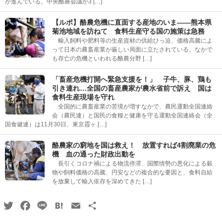
が進んでいる。中央酪農会議が3 […]
【ルポ】酪農危機に直面する産地のいま――熊本県
菊池地域を訪ねて 食料生産守る国の施策は急務
輸入飼料や肥料等の生産資材の供給ひっ迫、価格高騰によ
って日本の農畜産業が厳しい局面に立たされている。なかで
も存亡の危機といわれる酪農分野 […]
「畜産危機打開へ緊急支援を！」 子牛、豚、鶏も
引き連れ…全国の畜産農家が農水省前で訴え 国は
食料生産現場を守れ
全国的に農畜産業の苦境が増すなかで、農民運動全国連絡
会（農民連）と国民の食糧と健康を守る運動全国連絡会（全
国食健連）は11月30日、東京霞ヶ […]
酪農家の窮地を国は救え！ 放置すれば4割廃業の危
機 血の通った財政出動を
長引くコロナ禍による物流停滞、国際情勢の悪化による穀
物や飼料価格の高騰、円安などの複合的な要因と、食料自給
を放棄して輸入依存を深めてきた […]
Twitter
Facebook
Line
Hatena
Email
共
有