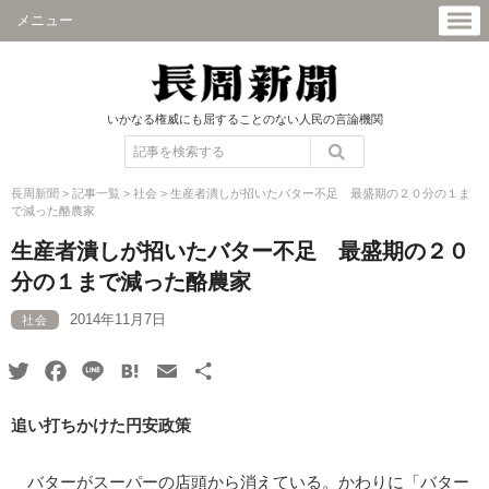
メニュー
いかなる権威にも屈することのない人民の言論機関
長周新聞
>
記事一覧
>
社会
>
生産者潰しが招いたバター不足 最盛期の２０分の１ま
で減った酪農家
生産者潰しが招いたバター不足 最盛期の２０
分の１まで減った酪農家
2014年11月7日
社会
Twitter
Facebook
Line
Hatena
Email
共
有
追い打ちかけた円安政策
バターがスーパーの店頭から消えている。かわりに「バター