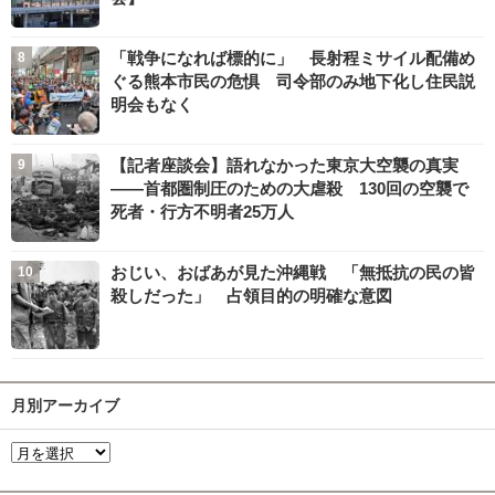
「戦争になれば標的に」 長射程ミサイル配備め
ぐる熊本市民の危惧 司令部のみ地下化し住民説
明会もなく
【記者座談会】語れなかった東京大空襲の真実
――首都圏制圧のための大虐殺 130回の空襲で
死者・行方不明者25万人
おじい、おばあが見た沖縄戦 「無抵抗の民の皆
殺しだった」 占領目的の明確な意図
月別アーカイブ