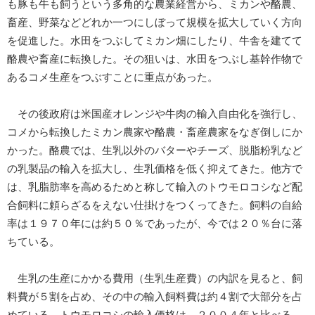
も豚も牛も飼うという多角的な農業経営から、ミカンや酪農、
畜産、野菜などどれか一つにしぼって規模を拡大していく方向
を促進した。水田をつぶしてミカン畑にしたり、牛舎を建てて
酪農や畜産に転換した。その狙いは、水田をつぶし基幹作物で
あるコメ生産をつぶすことに重点があった。
その後政府は米国産オレンジや牛肉の輸入自由化を強行し、
コメから転換したミカン農家や酪農・畜産農家をなぎ倒しにか
かった。酪農では、生乳以外のバターやチーズ、脱脂粉乳など
の乳製品の輸入を拡大し、生乳価格を低く抑えてきた。他方で
は、乳脂肪率を高めるためと称して輸入のトウモロコシなど配
合飼料に頼らざるをえない仕掛けをつくってきた。飼料の自給
率は１９７０年には約５０％であったが、今では２０％台に落
ちている。
生乳の生産にかかる費用（生乳生産費）の内訳を見ると、飼
料費が５割を占め、その中の輸入飼料費は約４割で大部分を占
めている。トウモロコシの輸入価格は、２００４年と比べる