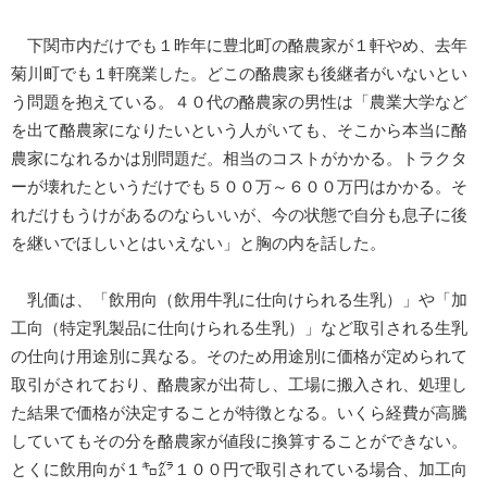
下関市内だけでも１昨年に豊北町の酪農家が１軒やめ、去年
菊川町でも１軒廃業した。どこの酪農家も後継者がいないとい
う問題を抱えている。４０代の酪農家の男性は「農業大学など
を出て酪農家になりたいという人がいても、そこから本当に酪
農家になれるかは別問題だ。相当のコストがかかる。トラクタ
ーが壊れたというだけでも５００万～６００万円はかかる。そ
れだけもうけがあるのならいいが、今の状態で自分も息子に後
を継いでほしいとはいえない」と胸の内を話した。
乳価は、「飲用向（飲用牛乳に仕向けられる生乳）」や「加
工向（特定乳製品に仕向けられる生乳）」など取引される生乳
の仕向け用途別に異なる。そのため用途別に価格が定められて
取引がされており、酪農家が出荷し、工場に搬入され、処理し
た結果で価格が決定することが特徴となる。いくら経費が高騰
していてもその分を酪農家が値段に換算することができない。
とくに飲用向が１㌔㌘１００円で取引されている場合、加工向