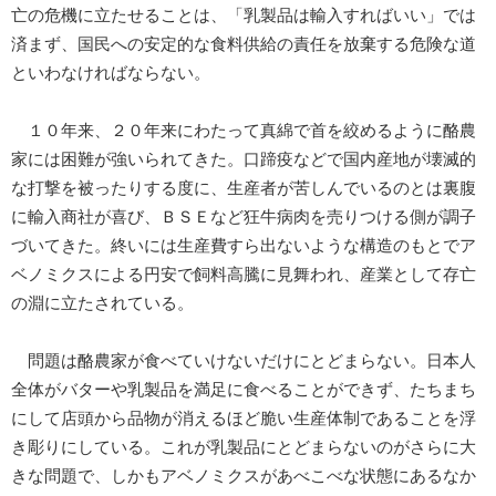
亡の危機に立たせることは、「乳製品は輸入すればいい」では
済まず、国民への安定的な食料供給の責任を放棄する危険な道
といわなければならない。
１０年来、２０年来にわたって真綿で首を絞めるように酪農
家には困難が強いられてきた。口蹄疫などで国内産地が壊滅的
な打撃を被ったりする度に、生産者が苦しんでいるのとは裏腹
に輸入商社が喜び、ＢＳＥなど狂牛病肉を売りつける側が調子
づいてきた。終いには生産費すら出ないような構造のもとでア
ベノミクスによる円安で飼料高騰に見舞われ、産業として存亡
の淵に立たされている。
問題は酪農家が食べていけないだけにとどまらない。日本人
全体がバターや乳製品を満足に食べることができず、たちまち
にして店頭から品物が消えるほど脆い生産体制であることを浮
き彫りにしている。これが乳製品にとどまらないのがさらに大
きな問題で、しかもアベノミクスがあべこべな状態にあるなか