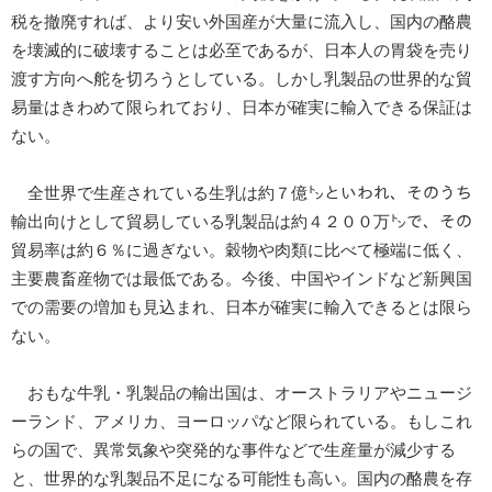
税を撤廃すれば、より安い外国産が大量に流入し、国内の酪農
を壊滅的に破壊することは必至であるが、日本人の胃袋を売り
渡す方向へ舵を切ろうとしている。しかし乳製品の世界的な貿
易量はきわめて限られており、日本が確実に輸入できる保証は
ない。
全世界で生産されている生乳は約７億㌧といわれ、そのうち
輸出向けとして貿易している乳製品は約４２００万㌧で、その
貿易率は約６％に過ぎない。穀物や肉類に比べて極端に低く、
主要農畜産物では最低である。今後、中国やインドなど新興国
での需要の増加も見込まれ、日本が確実に輸入できるとは限ら
ない。
おもな牛乳・乳製品の輸出国は、オーストラリアやニュージ
ーランド、アメリカ、ヨーロッパなど限られている。もしこれ
らの国で、異常気象や突発的な事件などで生産量が減少する
と、世界的な乳製品不足になる可能性も高い。国内の酪農を存