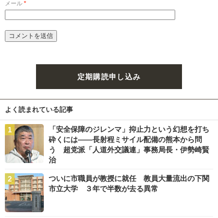
メール
*
定期購読申し込み
よく読まれている記事
「安全保障のジレンマ」抑止力という幻想を打ち
砕くには――長射程ミサイル配備の熊本から問
う 超党派「人道外交議連」事務局長・伊勢崎賢
治
ついに市職員が教授に就任 教員大量流出の下関
市立大学 ３年で半数が去る異常