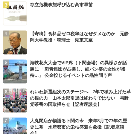
存立危機事態呼び込む高市早苗
【寄稿】食料品ゼロ税率はなぜダメなのか 元静
岡大学教授・税理士 湖東京至
海峡花火大会でVIP席（下関会場）の異様さが話
題に 「刺青集団が占拠し、紐パン姿の女性が接
待…」 公金投じるイベントの品性問う声
れいわ新選組次のステージへ 7年で積み上げた草
の根の力 山本太郎引退は終わりではない 与野
党茶番の国政揺らせ【記者座談会】
大丸閉店が物語る下関の今 来年8月で77年の歴
史に幕 水産都市の栄枯盛衰を象徴【記者座談
会】