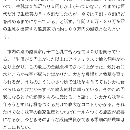
べて、生乳は１㌔㌘当り５円しか上がっていない。今までは餌
代だけで生産費の５～６割だったのが、今では７割～８割ほど
を占めるまでになっている」と話す。年間２５万～３０万㌔㌘
の生乳を出荷する酪農家では約１００万円の減収となるとい
う。
市内の別の酪農家は子牛と乳牛合わせて４０頭を飼ってい
る。「乳価が５円上がった以上にアベノミクスで輸入飼料がか
なり上がり、この最近の金融緩和でさらに上がった。焼け石に
水どころか赤字が膨らむばかりだ。大きな農場だと牧草を育て
られるが、うちのように小さな所では牧草を育ててもシカに食
べられるだけだからすべて輸入飼料に頼っている。そのため円
安になるとその影響をもろに受ける」と話す。シカから牧草を
守ろうとすれば柵をつくるだけで膨大なコストがかかる。それ
だけでなく牧草の自家生産となればロールをつくる施設が必要
になるが、今どきそのような設備投資ができる零細の酪農家は
どこにもない。