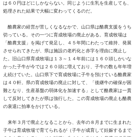
は６０円ほどにしかならない。同じように生乳を生産しても、
処理された結果で大幅に変わってくるのだ。
酪農家の経営が苦しくなるなかで、山口県は酪農支援をうち
切っている。その一つに育成牧場の廃止がある。育成牧場は
「酪農支援」を掲げて発足し、４５年間にわたって維持、発展
させられてきたが、県は施設の老朽化と赤字を理由に廃止し
た。旧山口県育成牧場は１３～１４年前には１６０頭しかいな
かった子牛が今では２６０頭に増えており、子牛の数も年年増
え続けていた。山口県下で育成牧場に子牛を預けている酪農家
は４０軒。県の育成牧場の廃止に対して、「後継牛の確保が困
難となり、生産基盤の弱体化を加速する」として酪農家は一貫
して反対してきたが県は強行した。この育成牧場の廃止も酪農
の衰退に拍車をかけている。
来年３月で廃止となることから、去年の８月までに生まれた
子牛は育成牧場で育てられるが（子牛が成育して妊娠するまで