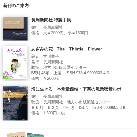
新刊のご案内
長周新聞社 特製手帳
発行：長周新聞社
価格：大＝2000円、小＝1500円
あざみの花 The Thistle Flower
著者：古川豊子
発行：長周新聞社
取扱：地方小出版流通センター
B5判 48項 上製 ISBN 978-4-9909603-4-6
価格：￥2000Ｅ
海に生きる 本州最西端・下関の漁業密着ルポ
発行：長周新聞社
取扱：長周新聞社、地方小出版流通センター
Ｂ５判 ５２頁 帯付き ISBN 978-4-9909603-3-9
価格：1,600円＋税