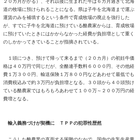
２０カ月かかる）、それ以後に生まれた牛は６カ月過ぎて北海
道の牧場に預けられることになる。県は子牛を北海道まで運ぶ
運賃のみを補填するという条件で育成牧場の廃止を強行した
が、すでに子牛を北海道に預けている酪農家からは、育成牧場
に預けていたときにはかからなかった経費が負担増として重く
のしかかってきていることが指摘されている。
１頭につき、預けて帰って来るまで（２０カ月）の初妊牛価
格は４０万円で同じだが、全酪連手数料６０００円、その他経
費１万３００円、輸送保険１万８００円などあわせて最低でも
消費税込みで約３万円が負担増となる。３０頭から４０頭預け
ている酪農家ではもろもろあわせて１００万～２００万円の経
費増となる。
輸入義務づけが契機に ＴＰＰの犯罪性歴然
こうした酪農業の直面する困難のなかで、国内の生乳生産量