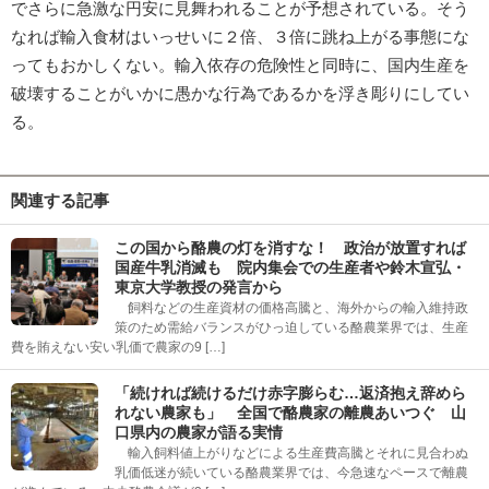
でさらに急激な円安に見舞われることが予想されている。そう
なれば輸入食材はいっせいに２倍、３倍に跳ね上がる事態にな
ってもおかしくない。輸入依存の危険性と同時に、国内生産を
破壊することがいかに愚かな行為であるかを浮き彫りにしてい
る。
関連する記事
この国から酪農の灯を消すな！ 政治が放置すれば
国産牛乳消滅も 院内集会での生産者や鈴木宣弘・
東京大学教授の発言から
飼料などの生産資材の価格高騰と、海外からの輸入維持政
策のため需給バランスがひっ迫している酪農業界では、生産
費を賄えない安い乳価で農家の9 […]
「続ければ続けるだけ赤字膨らむ…返済抱え辞めら
れない農家も」 全国で酪農家の離農あいつぐ 山
口県内の農家が語る実情
輸入飼料値上がりなどによる生産費高騰とそれに見合わぬ
乳価低迷が続いている酪農業界では、今急速なペースで離農