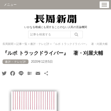
メニュー
いかなる権威にも屈することのない人民の言論機関
長周新聞
>
記事一覧
>
書評・テレビ評
>
『ルポ トラックドライバー』 著・刈屋大輔
『ルポ トラックドライバー』 著・刈屋大輔
2020年12月5日
書評・テレビ評
Twitter
Facebook
Line
Hatena
Email
共
有