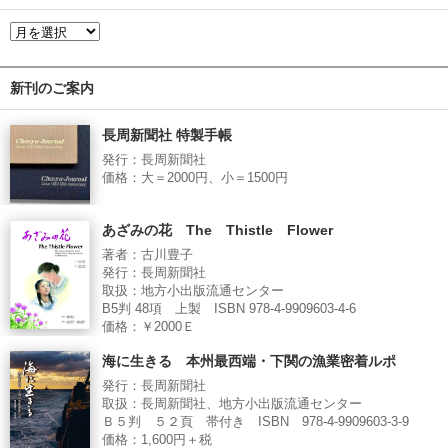
新刊のご案内
長周新聞社 特製手帳
発行：長周新聞社
価格：大＝2000円、小＝1500円
あざみの花 The Thistle Flower
著者：古川豊子
発行：長周新聞社
取扱：地方小出版流通センター
B5判 48項 上製 ISBN 978-4-9909603-4-6
価格：￥2000Ｅ
海に生きる 本州最西端・下関の漁業密着ルポ
発行：長周新聞社
取扱：長周新聞社、地方小出版流通センター
Ｂ５判 ５２頁 帯付き ISBN 978-4-9909603-3-9
価格：1,600円＋税