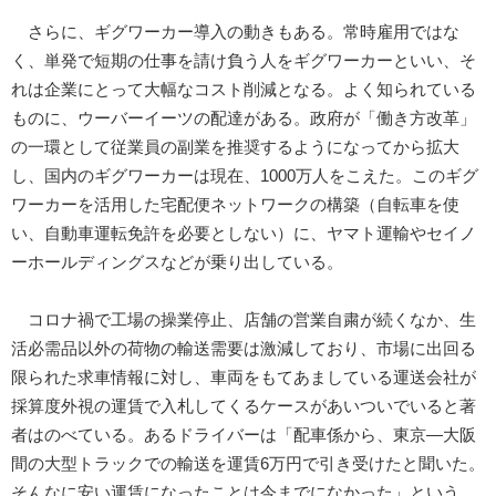
さらに、ギグワーカー導入の動きもある。常時雇用ではな
く、単発で短期の仕事を請け負う人をギグワーカーといい、そ
れは企業にとって大幅なコスト削減となる。よく知られている
ものに、ウーバーイーツの配達がある。政府が「働き方改革」
の一環として従業員の副業を推奨するようになってから拡大
し、国内のギグワーカーは現在、1000万人をこえた。このギグ
ワーカーを活用した宅配便ネットワークの構築（自転車を使
い、自動車運転免許を必要としない）に、ヤマト運輸やセイノ
ーホールディングスなどが乗り出している。
コロナ禍で工場の操業停止、店舗の営業自粛が続くなか、生
活必需品以外の荷物の輸送需要は激減しており、市場に出回る
限られた求車情報に対し、車両をもてあましている運送会社が
採算度外視の運賃で入札してくるケースがあいついでいると著
者はのべている。あるドライバーは「配車係から、東京―大阪
間の大型トラックでの輸送を運賃6万円で引き受けたと聞いた。
そんなに安い運賃になったことは今までになかった」という。