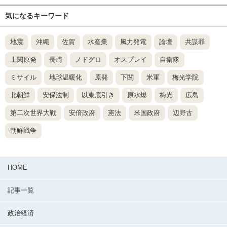
気になるキーワード
地震
沖縄
佐賀
水産業
風力発電
論壇
共謀罪
上関原発
長崎
ノドグロ
オスプレイ
自衛隊
ミサイル
地球温暖化
原発
下関
米軍
梅光学院
北朝鮮
安保法制
以東底引き
原水爆
梅光
広島
第二次世界大戦
安倍政府
憲法
米国政府
辺野古
朝鮮戦争
HOME
記事一覧
政治経済