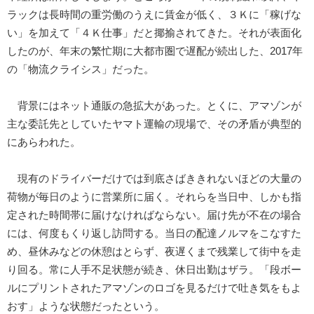
ラックは長時間の重労働のうえに賃金が低く、３Ｋに「稼げな
い」を加えて「４Ｋ仕事」だと揶揄されてきた。それが表面化
したのが、年末の繁忙期に大都市圏で遅配が続出した、2017年
の「物流クライシス」だった。
背景にはネット通販の急拡大があった。とくに、アマゾンが
主な委託先としていたヤマト運輸の現場で、その矛盾が典型的
にあらわれた。
現有のドライバーだけでは到底さばききれないほどの大量の
荷物が毎日のように営業所に届く。それらを当日中、しかも指
定された時間帯に届けなければならない。届け先が不在の場合
には、何度もくり返し訪問する。当日の配達ノルマをこなすた
め、昼休みなどの休憩はとらず、夜遅くまで残業して街中を走
り回る。常に人手不足状態が続き、休日出勤はザラ。「段ボー
ルにプリントされたアマゾンのロゴを見るだけで吐き気をもよ
おす」ような状態だったという。