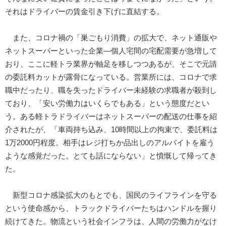
それはドライバーの賃金引き下げに直結する。
また、コロナ禍の「巣ごもり消費」の拡大で、ネット通販や
ネットスーパーといった企業―個人宅間の宅配需要が急増して
おり、ここに軽トラ業界が軸足を移しつつあるが、そこで元請
の委託料カットが露骨になっている。営業所には、コロナで求
職中だったり、職を失ったドライバー未経験の求職者が殺到し
ており、「安い労働力はいくらでもある」という態度だとい
う。ある軽トラドライバーはネットスーパーの配送の仕事を紹
介されたが、「車両持ち込み、10時間以上の拘束で、委託料は
1万2000円程度。相手はレジ打ちか品出しのアルバイトを雇う
ような感覚だった。とても話にならない」と憤慨して帰ってき
た。
新型コロナ感染拡大のもとでも、国民のライフラインを守る
という使命感から、トラックドライバーたちはハンドルを握り
続けてきた。物流という社会インフラは、人間の労働力がなけ