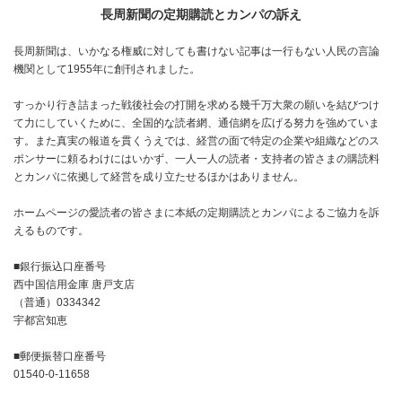
長周新聞の定期購読とカンパの訴え
長周新聞は、いかなる権威に対しても書けない記事は一行もない人民の言論
機関として1955年に創刊されました。
すっかり行き詰まった戦後社会の打開を求める幾千万大衆の願いを結びつけ
て力にしていくために、全国的な読者網、通信網を広げる努力を強めていま
す。また真実の報道を貫くうえでは、経営の面で特定の企業や組織などのス
ポンサーに頼るわけにはいかず、一人一人の読者・支持者の皆さまの購読料
とカンパに依拠して経営を成り立たせるほかはありません。
ホームページの愛読者の皆さまに本紙の定期購読とカンパによるご協力を訴
えるものです。
■銀行振込口座番号
西中国信用金庫 唐戸支店
（普通）0334342
宇都宮知恵
■郵便振替口座番号
01540-0-11658