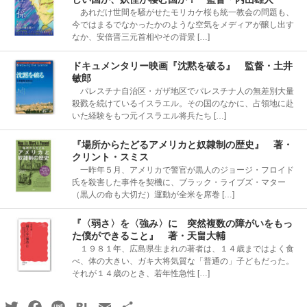
あれだけ世間を騒がせたモリカケ桜も統一教会の問題も、
今ではまるでなかったかのような空気をメディアが醸し出す
なか、安倍晋三元首相やその背景 […]
ドキュメンタリー映画『沈黙を破る』 監督・土井
敏郎
パレスチナ自治区・ガザ地区でパレスチナ人の無差別大量
殺戮を続けているイスラエル。その国のなかに、占領地に赴
いた経験をもつ元イスラエル将兵たち […]
『場所からたどるアメリカと奴隷制の歴史』 著・
クリント・スミス
一昨年５月、アメリカで警官が黒人のジョージ・フロイド
氏を殺害した事件を契機に、ブラック・ライブズ・マター
（黒人の命も大切だ）運動が全米を席巻 […]
『〈弱さ〉を〈強み〉に 突然複数の障がいをもっ
た僕ができること』 著・天畠大輔
１９８１年、広島県生まれの著者は、１４歳まではよく食
べ、体の大きい、ガキ大将気質な「普通の」子どもだった。
それが１４歳のとき、若年性急性 […]
Twitter
Facebook
Line
Hatena
Email
共