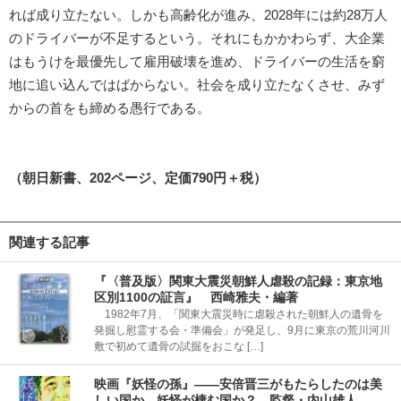
れば成り立たない。しかも高齢化が進み、2028年には約28万人
のドライバーが不足するという。それにもかかわらず、大企業
はもうけを最優先して雇用破壊を進め、ドライバーの生活を窮
地に追い込んではばからない。社会を成り立たなくさせ、みず
からの首をも締める愚行である。
（朝日新書、202ページ、定価790円＋税）
関連する記事
『〈普及版〉関東大震災朝鮮人虐殺の記録：東京地
区別1100の証言』 西崎雅夫・編著
1982年7月、「関東大震災時に虐殺された朝鮮人の遺骨を
発掘し慰霊する会・準備会」が発足し、9月に東京の荒川河川
敷で初めて遺骨の試掘をおこな […]
映画『妖怪の孫』――安倍晋三がもたらしたのは美
しい国か、妖怪が棲む国か？ 監督・内山雄人