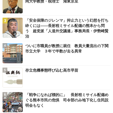
岡大学教授・税理士 湖東京至
「安全保障のジレンマ」抑止力という幻想を打ち
砕くには――長射程ミサイル配備の熊本から問
う 超党派「人道外交議連」事務局長・伊勢崎賢
治
ついに市職員が教授に就任 教員大量流出の下関
市立大学 ３年で半数が去る異常
存立危機事態呼び込む高市早苗
「戦争になれば標的に」 長射程ミサイル配備め
ぐる熊本市民の危惧 司令部のみ地下化し住民説
明会もなく