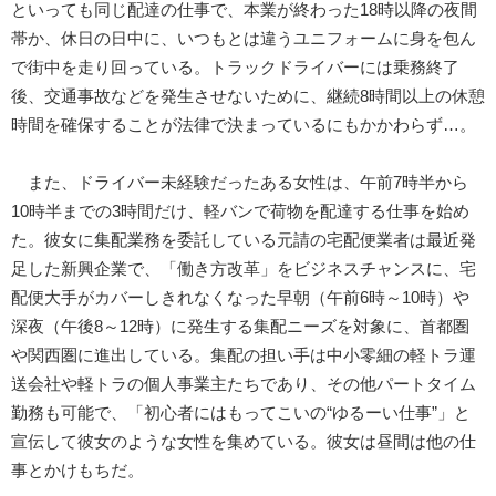
といっても同じ配達の仕事で、本業が終わった18時以降の夜間
帯か、休日の日中に、いつもとは違うユニフォームに身を包ん
で街中を走り回っている。トラックドライバーには乗務終了
後、交通事故などを発生させないために、継続8時間以上の休憩
時間を確保することが法律で決まっているにもかかわらず…。
また、ドライバー未経験だったある女性は、午前7時半から
10時半までの3時間だけ、軽バンで荷物を配達する仕事を始め
た。彼女に集配業務を委託している元請の宅配便業者は最近発
足した新興企業で、「働き方改革」をビジネスチャンスに、宅
配便大手がカバーしきれなくなった早朝（午前6時～10時）や
深夜（午後8～12時）に発生する集配ニーズを対象に、首都圏
や関西圏に進出している。集配の担い手は中小零細の軽トラ運
送会社や軽トラの個人事業主たちであり、その他パートタイム
勤務も可能で、「初心者にはもってこいの“ゆるーい仕事”」と
宣伝して彼女のような女性を集めている。彼女は昼間は他の仕
事とかけもちだ。