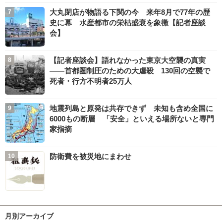
大丸閉店が物語る下関の今 来年8月で77年の歴
史に幕 水産都市の栄枯盛衰を象徴【記者座談
会】
【記者座談会】語れなかった東京大空襲の真実
――首都圏制圧のための大虐殺 130回の空襲で
死者・行方不明者25万人
地震列島と原発は共存できず 未知も含め全国に
6000もの断層 「安全」といえる場所ないと専門
家指摘
防衛費を被災地にまわせ
月別アーカイブ