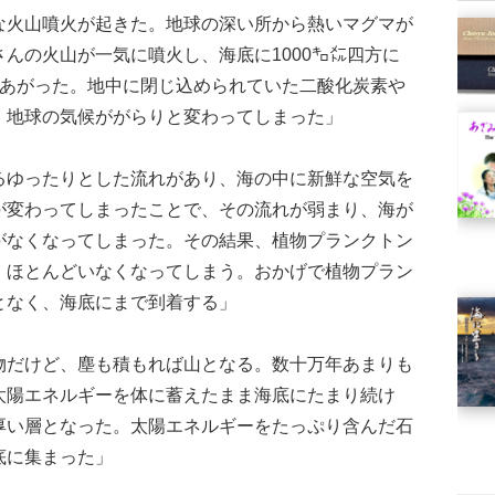
火山噴火が起きた。地球の深い所から熱いマグマが
んの火山が一気に噴火し、海底に1000㌔㍍四方に
きあがった。地中に閉じ込められていた二酸化炭素や
、地球の気候ががらりと変わってしまった」
ゆったりとした流れがあり、海の中に新鮮な空気を
が変わってしまったことで、その流れが弱まり、海が
がなくなってしまった。その結果、植物プランクトン
、ほとんどいなくなってしまう。おかげで植物プラン
となく、海底にまで到着する」
だけど、塵も積もれば山となる。数十万年あまりも
太陽エネルギーを体に蓄えたまま海底にたまり続け
厚い層となった。太陽エネルギーをたっぷり含んだ石
底に集まった」