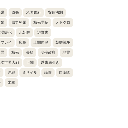
水爆
原発
米国政府
安保法制
産業
風力発電
梅光学院
ノドグロ
球温暖化
北朝鮮
辺野古
スプレイ
広島
上関原発
朝鮮戦争
謀罪
梅光
長崎
安倍政府
地震
二次世界大戦
下関
以東底引き
賀
沖縄
ミサイル
論壇
自衛隊
法
米軍