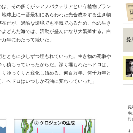
は、その多くがシアノバクテリアという植物プラン
、地球上に一番最初にあらわれた光合成をする生き物
存在だが、過酷な環境でも平気であるため、他の生き
いよどんだ海では、活動が盛んになり大繁殖する。白
十万年にわたって続いた」
とともに少しずつ埋もれていった。生き物の死骸や
降り積もっていったからだ。深く埋もれたヘドロは、
くりゆっくりと変化し始める。何百万年、何千万年と
て、ヘドロはいつしか石油に変わっていった」
長
事
刊
す