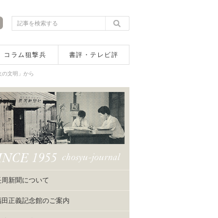
コラム狙撃兵
書評・テレビ評
火の文明」から
長周新聞について
福田正義記念館のご案内