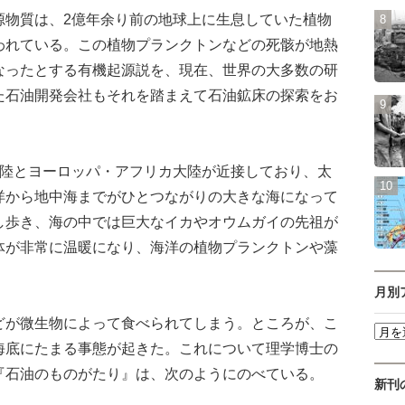
物質は、2億年余り前の地球上に生息していた植物
われている。この植物プランクトンなどの死骸が地熱
なったとする有機起源説を、現在、世界の大多数の研
た石油開発会社もそれを踏まえて石油鉱床の探索をお
陸とヨーロッパ・アフリカ大陸が近接しており、太
洋から地中海までがひとつながりの大きな海になって
し歩き、海の中では巨大なイカやオウムガイの先祖が
体が非常に温暖になり、海洋の植物プランクトンや藻
月別
が微生物によって食べられてしまう。ところが、こ
海底にたまる事態が起きた。これについて理学博士の
『石油のものがたり』は、次のようにのべている。
新刊