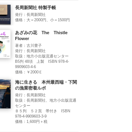
長周新聞社 特製手帳
発行：長周新聞社
価格：大＝2000円、小＝1500円
あざみの花 The Thistle
Flower
著者：古川豊子
発行：長周新聞社
取扱：地方小出版流通センター
B5判 48項 上製 ISBN 978-4-
9909603-4-6
価格：￥2000Ｅ
海に生きる 本州最西端・下関
の漁業密着ルポ
発行：長周新聞社
取扱：長周新聞社、地方小出版流通
センター
Ｂ５判 ５２頁 帯付き ISBN
978-4-9909603-3-9
価格：1,600円＋税