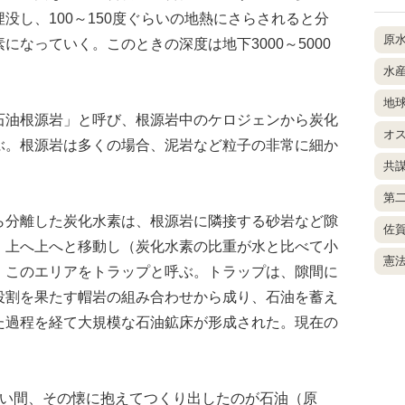
没し、100～150度ぐらいの地熱にさらされると分
原
なっていく。このときの深度は地下3000～5000
水
地
油根源岩」と呼び、根源岩中のケロジェンから炭化
オ
ぶ。根源岩は多くの場合、泥岩など粒子の非常に細か
共
第
分離した炭化水素は、根源岩に隣接する砂岩など隙
佐
、上へ上へと移動し（炭化水素の比重が水と比べて小
憲
。このエリアをトラップと呼ぶ。トラップは、隙間に
役割を果たす帽岩の組み合わせから成り、石油を蓄え
た過程を経て大規模な石油鉱床が形成された。現在の
い間、その懐に抱えてつくり出したのが石油（原