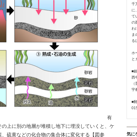
千
に
て
の
わ
ま
る
ホ
と
■
西
（普
宇
■
01
有
その上に別の地層が堆積し地下に埋没していくと、ケ
気に
素、硫黄などの化合物の集合体に変化する【図参