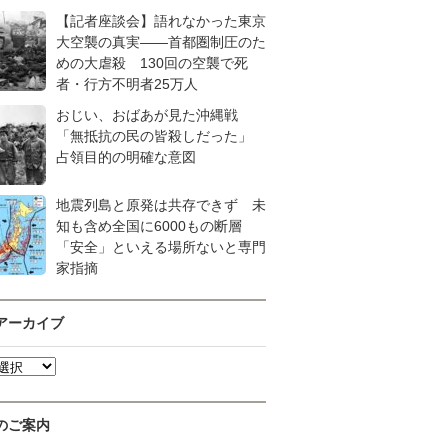
【記者座談会】語れなかった東京
大空襲の真実――首都圏制圧のた
めの大虐殺 130回の空襲で死
者・行方不明者25万人
おじい、おばあが見た沖縄戦
「無抵抗の民の皆殺しだった」
占領目的の明確な意図
地震列島と原発は共存できず 未
知も含め全国に6000もの断層
「安全」といえる場所ないと専門
家指摘
アーカイブ
のご案内