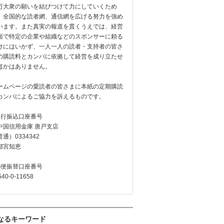
万大衆の願いを結びつけて力にしていくため
、全国的な読者網、通信網を広げる努力を強め
います。また真実の報道を貫くうえでは、経営
面で特定の企業や組織などのスポンサーに頼る
けにはいかず、一人一人の読者・支持者の皆さ
の購読料とカンパに依拠して経営を成り立たせ
ほかはありません。
ームページの愛読者の皆さまに本紙の定期購読
カンパによるご協力を訴えるものです。
銀行振込口座番号
中国信用金庫 唐戸支店
通）0334342
都宮知恵
郵便振替口座番号
540-0-11658
なるキーワード