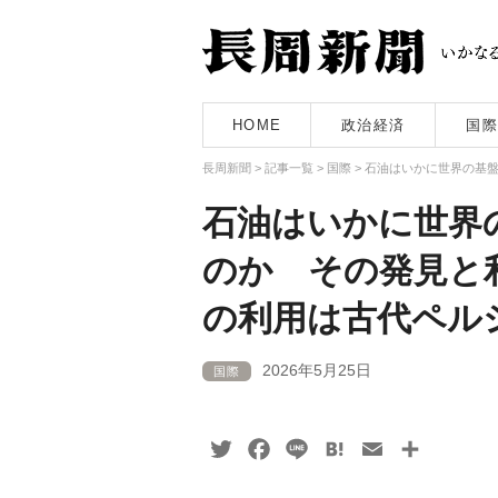
HOME
政治経済
国際
長周新聞
>
記事一覧
>
国際
>
石油はいかに世界の基
石油はいかに世界
のか その発見と
の利用は古代ペル
2026年5月25日
国際
Twitter
Facebook
Line
Hatena
Email
共
有