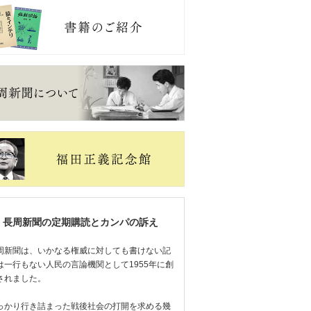
長周新聞の定期購読とカンパの訴え
周新聞は、いかなる権威に対しても書けない記
は一行もない人民の言論機関として1955年に創
されました。
っかり行き詰まった戦後社会の打開を求める幾