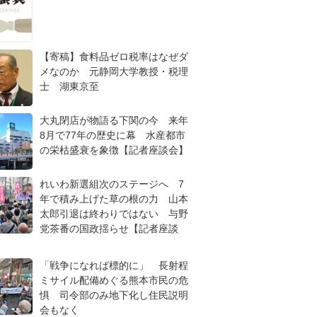
【寄稿】食料品ゼロ税率はなぜダ
メなのか 元静岡大学教授・税理
士 湖東京至
大丸閉店が物語る下関の今 来年
8月で77年の歴史に幕 水産都市
の栄枯盛衰を象徴【記者座談会】
れいわ新選組次のステージへ 7
年で積み上げた草の根の力 山本
太郎引退は終わりではない 与野
党茶番の国政揺らせ【記者座談
「戦争になれば標的に」 長射程
ミサイル配備めぐる熊本市民の危
惧 司令部のみ地下化し住民説明
会もなく