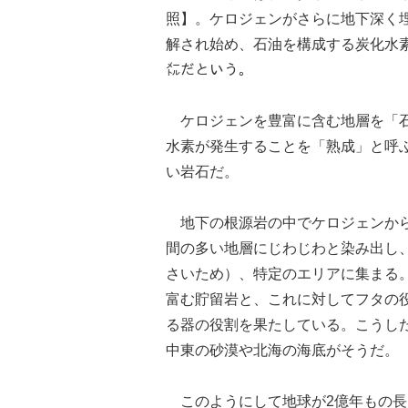
照】。ケロジェンがさらに地下深く埋
解され始め、石油を構成する炭化水素に
㍍だという。
ケロジェンを豊富に含む地層を「石
水素が発生することを「熟成」と呼
い岩石だ。
地下の根源岩の中でケロジェンから
間の多い地層にじわじわと染み出し
さいため）、特定のエリアに集まる
富む貯留岩と、これに対してフタの
る器の役割を果たしている。こうし
中東の砂漠や北海の海底がそうだ。
このようにして地球が2億年もの長