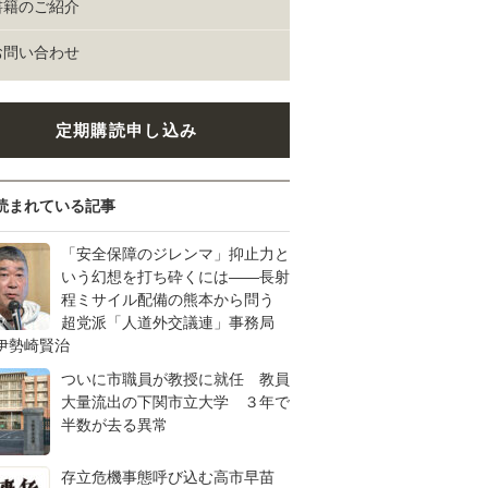
書籍のご紹介
お問い合わせ
定期購読申し込み
読まれている記事
「安全保障のジレンマ」抑止力と
いう幻想を打ち砕くには――長射
程ミサイル配備の熊本から問う
超党派「人道外交議連」事務局
伊勢崎賢治
ついに市職員が教授に就任 教員
大量流出の下関市立大学 ３年で
半数が去る異常
存立危機事態呼び込む高市早苗