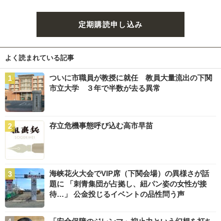
定期購読申し込み
よく読まれている記事
ついに市職員が教授に就任 教員大量流出の下関
市立大学 ３年で半数が去る異常
存立危機事態呼び込む高市早苗
海峡花火大会でVIP席（下関会場）の異様さが話
題に 「刺青集団が占拠し、紐パン姿の女性が接
待…」 公金投じるイベントの品性問う声