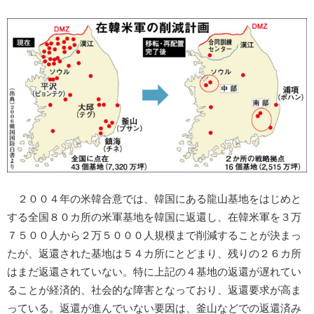
２００４年の米韓合意では、韓国にある龍山基地をはじめと
する全国８０カ所の米軍基地を韓国に返還し、在韓米軍を３万
７５００人から２万５０００人規模まで削減することが決まっ
たが、返還された基地は５４カ所にとどまり、残りの２６カ所
はまだ返還されていない。特に上記の４基地の返還が遅れてい
ることが経済的、社会的な障害となっており、返還要求が高ま
っている。返還が進んでいない要因は、釜山などでの返還済み