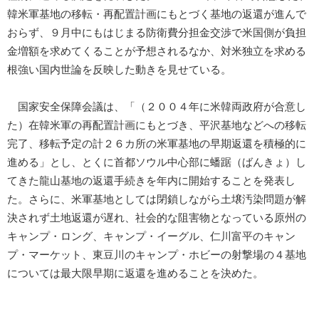
韓米軍基地の移転・再配置計画にもとづく基地の返還が進んで
おらず、９月中にもはじまる防衛費分担金交渉で米国側が負担
金増額を求めてくることが予想されるなか、対米独立を求める
根強い国内世論を反映した動きを見せている。
国家安全保障会議は、「（２００４年に米韓両政府が合意し
た）在韓米軍の再配置計画にもとづき、平沢基地などへの移転
完了、移転予定の計２６カ所の米軍基地の早期返還を積極的に
進める」とし、とくに首都ソウル中心部に蟠踞（ばんきょ）し
てきた龍山基地の返還手続きを年内に開始することを発表し
た。さらに、米軍基地としては閉鎖しながら土壌汚染問題が解
決されず土地返還が遅れ、社会的な阻害物となっている原州の
キャンプ・ロング、キャンプ・イーグル、仁川富平のキャン
プ・マーケット、東豆川のキャンプ・ホビーの射撃場の４基地
については最大限早期に返還を進めることを決めた。