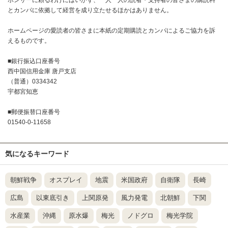
とカンパに依拠して経営を成り立たせるほかはありません。
ホームページの愛読者の皆さまに本紙の定期購読とカンパによるご協力を訴
えるものです。
■銀行振込口座番号
西中国信用金庫 唐戸支店
（普通）0334342
宇都宮知恵
■郵便振替口座番号
01540-0-11658
気になるキーワード
朝鮮戦争
オスプレイ
地震
米国政府
自衛隊
長崎
広島
以東底引き
上関原発
風力発電
北朝鮮
下関
水産業
沖縄
原水爆
梅光
ノドグロ
梅光学院