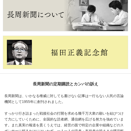
長周新聞の定期購読とカンパの訴え
長周新聞は、いかなる権威に対しても書けない記事は一行もない人民の言論
機関として1955年に創刊されました。
すっかり行き詰まった戦後社会の打開を求める幾千万大衆の願いを結びつけ
て力にしていくために、全国的な読者網、通信網を広げる努力を強めていま
す。また真実の報道を貫くうえでは、経営の面で特定の企業や組織などのス
ポンサーに頼るわけにはいかず、一人一人の読者・支持者の皆さまの購読料