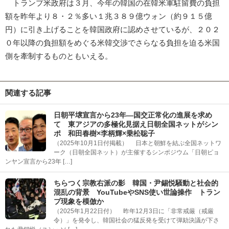
トランプ米政府は３月、今年の韓国の在韓米軍駐留費の負担
額を昨年より８・２％多い１兆３８９億ウォン（約９１５億
円）に引き上げることを韓国政府に認めさせているが、２０２
０年以降の負担額をめぐる米韓交渉でさらなる負担を迫る米国
側を牽制するものともいえる。
関連する記事
日朝平壌宣言から23年―国交正常化の進展を求め
て 東アジアの多極化見据え日朝全国ネットがシン
ポ 和田春樹×李柄輝×乗松聡子
（2025年10月1日付掲載） 日本と朝鮮を結ぶ全国ネットワ
ーク（日朝全国ネット）が主催するシンポジウム「日朝ピョ
ンヤン宣言から23年 […]
ちらつく宗教右派の影 韓国・尹錫悦騒動と社会的
混乱の背景 YouTubeやSNS使い世論操作 トラン
プ現象を模倣か
（2025年1月22日付） 昨年12月3日に「非常戒厳（戒厳
令）」を発令し、韓国社会の猛反発を受けて弾劾決議が下さ