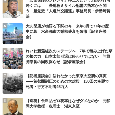
「安全保障のジレンマ」抑止力という幻想を打ち
砕くには――長射程ミサイル配備の熊本から問
う 超党派「人道外交議連」事務局長・伊勢崎賢
治
大丸閉店が物語る下関の今 来年8月で77年の歴
史に幕 水産都市の栄枯盛衰を象徴【記者座談
会】
れいわ新選組次のステージへ 7年で積み上げた草
の根の力 山本太郎引退は終わりではない 与野
党茶番の国政揺らせ【記者座談会】
【記者座談会】語れなかった東京大空襲の真実
――首都圏制圧のための大虐殺 130回の空襲で
死者・行方不明者25万人
【寄稿】食料品ゼロ税率はなぜダメなのか 元静
岡大学教授・税理士 湖東京至