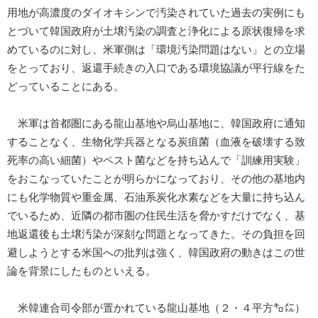
用地が高濃度のダイオキシンで汚染されていた過去の実例にも
とづいて韓国政府が土壌汚染の調査と浄化による原状復帰を求
めているのに対し、米軍側は「環境汚染問題はない」との立場
をとっており、返還手続きの入口である環境協議が平行線をた
どっていることにある。
米軍は首都圏にある龍山基地や烏山基地に、韓国政府に通知
することなく、生物化学兵器となる炭疽菌（血液を破壊する致
死率の高い細菌）やペスト菌などを持ち込んで「訓練用実験」
をおこなっていたことが明らかになっており、その他の基地内
にも化学物質や重金属、石油系炭化水素などを大量に持ち込ん
でいるため、近隣の都市圏の住民生活を脅かすだけでなく、基
地返還後も土壌汚染が深刻な問題となってきた。その負担を回
避しようとする米国への批判は強く、韓国政府の動きはこの世
論を背景にしたものといえる。
米韓連合司令部が置かれている龍山基地（２・４平方㌔㍍）