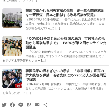
れた尹錫悦（ユン・ソ […]
韓国で暴かれる宗教右派の生態 統一教会関連施設
を一斉捜査 日本と酷似する政界汚染が問題に
（2025年8月20日付掲載） 長年にわたり反社会的行為を積
み重ね、信者に対して高額献金や霊感商法などを通じて多大
な損害を与えていたこ […]
「COVID19を封じ込めた韓国の底力―市民社会の活
動から選挙結果まで」 PARCが第２回オンライン公
開講座
「COVID-19時代を生きる――グローバル・クライシスと市
民社会」と題してオンライン公開講座を連続的に開催してい
るアジア太平洋資料センター […]
韓国民衆の揺るぎない力示す 「非常戒厳」宣言の
尹大統領を弾劾 若者先頭にのべ200万人が国会周辺
で抗議
（2024年12月18日付掲載） 韓国では3日午後10時すぎ、突
如として尹錫悦（ユン・ソンニョル）大統領が「非常戒厳」
を宣言したが、こ […]
Twitter
Facebook
Line
Hatena
Email
共