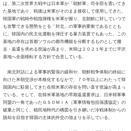
は、第二次世界大戦中は日本軍が「朝鮮軍」司令部を置いてき
た基地であり、戦後は米軍がそのまま接収して使用してきた。
韓国軍の戦時作戦指揮権を米軍が握り、北朝鮮に対していつで
も攻撃できる態勢をとる「対北」の軍事的要衝であるととも
に、韓国内の民主化運動を弾圧する暴力装置でもあった。この
基地の存在は首都ソウルの都市機能を分断するものとして撤
去・返還を求める世論が高まり、米韓は２０２１年までに平沢
基地へ全面移転する方針で合意している。
南北対話による軍事的緊張の緩和や、朝鮮戦争体制の終結に
向けた米朝交渉が本格化するなかで、７０年以上にわたって韓
国国内に駐留してきた在韓米軍の存在を問い直す世論が高まっ
ている。そして、在韓米軍基地の早期返還要求は、日米韓軍事
同盟の一角であったＧＳＯＭＩＡ（軍事情報包括保護協定）の
破棄と同じく、植民地時代の構図を引き継いだ冷戦体制からの
脱却を目指す韓国の主体的外交の強まりを示している。