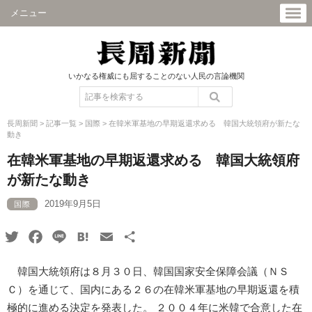
メニュー
いかなる権威にも屈することのない人民の言論機関
長周新聞
>
記事一覧
>
国際
>
在韓米軍基地の早期返還求める 韓国大統領府が新たな
動き
在韓米軍基地の早期返還求める 韓国大統領府
が新たな動き
2019年9月5日
国際
Twitter
Facebook
Line
Hatena
Email
共
有
韓国大統領府は８月３０日、韓国国家安全保障会議（ＮＳ
Ｃ）を通じて、国内にある２６の在韓米軍基地の早期返還を積
極的に進める決定を発表した。 ２００４年に米韓で合意した在