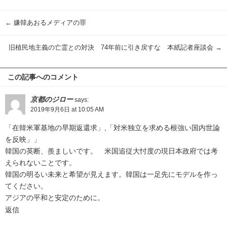
有
←
嫌韓あおるメディアの罪
旧植民地主義の亡霊との対決 74年前に引き戻すな 本紙記者座談会
→
この記事へのコメント
京都のジロー
says:
2019年9月6日 at 10:05 AM
「在韓米軍基地の早期返還求」,「対米独立を求める根強い国内世論
を反映」」
韓国の英断、羨ましいです。 米国追従大忖度の現日本政府では考
えられないことです。
韓国の明るい未来と希望が見えます。韓国は一足先にモデルを作っ
てください。
アジアの平和と安定のために。
返信