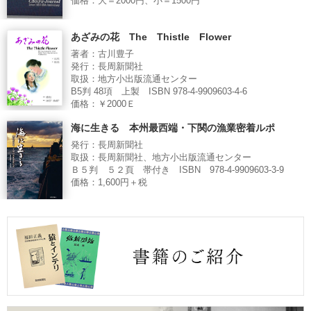
価格：大＝2000円、小＝1500円
あざみの花 The Thistle Flower
著者：古川豊子
発行：長周新聞社
取扱：地方小出版流通センター
B5判 48項 上製 ISBN 978-4-9909603-4-6
価格：￥2000Ｅ
海に生きる 本州最西端・下関の漁業密着ルポ
発行：長周新聞社
取扱：長周新聞社、地方小出版流通センター
Ｂ５判 ５２頁 帯付き ISBN 978-4-9909603-3-9
価格：1,600円＋税