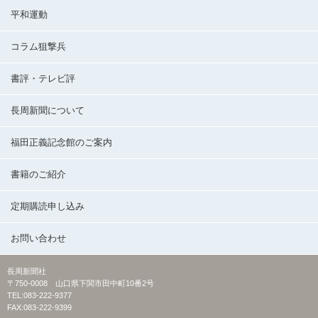
平和運動
コラム狙撃兵
書評・テレビ評
長周新聞について
福田正義記念館のご案内
書籍のご紹介
定期購読申し込み
お問い合わせ
長周新聞社
〒750-0008 山口県下関市田中町10番2号
TEL:083-222-9377
FAX:083-222-9399