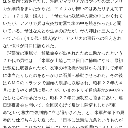
妹を艦砲で殺されたし、沖縄でマラリアがはやったのはアメリ
カが細菌をまいたからだ。アメリカが憎いのはあたりまえです
よ」（７１歳・婦人）、「母たちは残波岬の壕の中にかくれて
いたが、アメリカ兵は火炎放射器で壕の中を焼き払ったと聞
いている。母はなんとか生きのびたが、母の姉妹は三人亡くな
っている」(４０代・婦人)など、アメリカの蛮行への抑えきれ
ない憤りが口口に語られた。
球部隊の軍属で、解散命令が出されたために助かったという
７０代の男性は、「米軍が上陸して２日目に捕虜になり、最初
は楚辺に収容されたが、友軍の特攻機が知覧から飛来して米軍
に体当たりしたのをきっかけに石川へ移動させられた。その後
はＧＭＣのトラックで国頭の漢那に収容され、昭和２２年の４
月にようやく楚辺に帰ったが、いまのトリイ通信基地の中がわ
たしたちの部落だった。昭和２７年に強制立ち退きにあい、連
日連夜常会を開いて、全区民あげて反対し陳情もしたが“軍
命”という権力で強制的に立ち退かされた」と、米軍占領下の屈
辱的な仕打ちをふり返った。「日本には憲法九条というものが
あるのに、これをなし崩しにしている小泉総理にはほんとうに