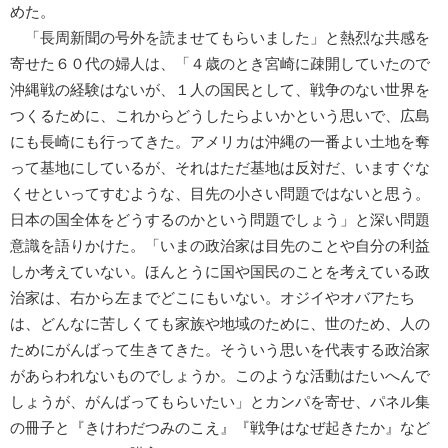
めた。
「長周新聞の号外を読ませてもらいました」と熱烈な共感を
寄せた６０代の婦人は、「４歳のとき宮崎に疎開していたので
沖縄戦の経験はないが、１人の国民として、戦争のない世界を
つくるために、これからどうしたらよいかという思いで、広島
にも長崎にも行ってきた。アメリカは沖縄の一番よい土地を奪
って基地にしているが、それはただ基地は反対だ、いますぐな
くせといってすむような、目先の小さい問題ではないと思う。
日本の国全体をどうするのかという問題でしょう」と深い問題
意識を語りかけた。「いまの政治家は目先のことや自分の利益
しか考えていない。ほんとうに国や国民のことを考えている政
治家は、右から左までどこにもいない。オジイやオバアたち
は、どんなに苦しくても家族や地域のために、世のため、人の
ためにがんばって生きてきた。そういう思いを代表する政治家
があらわれないものでしょうか。このような活動はたいへんで
しょうが、がんばってもらいたい」とカンパを寄せ、パネル集
の冊子と『きけわだつみのこえ』『戦争はなぜ起きたか』など