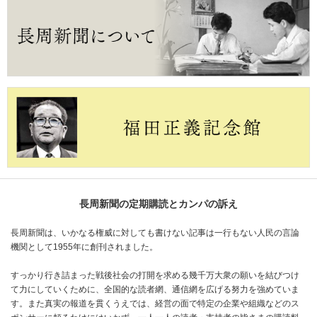
長周新聞の定期購読とカンパの訴え
長周新聞は、いかなる権威に対しても書けない記事は一行もない人民の言論
機関として1955年に創刊されました。
すっかり行き詰まった戦後社会の打開を求める幾千万大衆の願いを結びつけ
て力にしていくために、全国的な読者網、通信網を広げる努力を強めていま
す。また真実の報道を貫くうえでは、経営の面で特定の企業や組織などのス