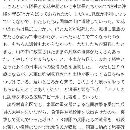
上さんという隊長と立花中尉という中隊長たちが来て“絶対に沖
縄を守る”とがんばっておられたが、しだいに戦況が不利になっ
ていくなかで、わたしたちは国頭の山に避難していった。立花
中尉たちは島尻にむかい、ほとんどが戦死した。戦後に遺族の
方たちが訪ねて来られたが、いったいどこで亡くなったのか
も、もちろん遺骨もわからなかった。わたしたちが避難したと
きも、山の中に放置されたままの兵隊の遺体がたくさんあっ
た。くやしくてたまらない」と、本土から送りこまれて犠牲と
なった多くの日本兵への愛惜の念を強調した。「わたしは９０
歳になるが、米軍に強制収容された土地が返ってくる日を待ち
つづけている。遠いところから来て、このような展示をやって
もらいほんとうにありがたい」と深深と頭を下げ、「アメリカ
に謝罪を求める広島アピール」に署名していった。
読谷村喜名区でも、米軍の重火器による包囲攻撃を受けて兵
員の大半を失いながら、負傷兵や補給隊を脱出させたのち、突
撃して死んでいった球９１７３部隊の兵隊たちの遺骨を、戦後
の苦しい復興のなかで地元住民が収集し、洞窟に納めて慰霊碑