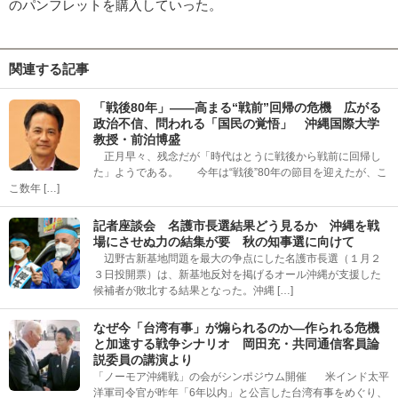
のパンフレットを購入していった。
関連する記事
「戦後80年」――高まる“戦前”回帰の危機 広がる
政治不信、問われる「国民の覚悟」 沖縄国際大学
教授・前泊博盛
正月早々、残念だが「時代はとうに戦後から戦前に回帰し
た」ようである。 今年は“戦後”80年の節目を迎えたが、こ
こ数年 […]
記者座談会 名護市長選結果どう見るか 沖縄を戦
場にさせぬ力の結集が要 秋の知事選に向けて
辺野古新基地問題を最大の争点にした名護市長選（１月２
３日投開票）は、新基地反対を掲げるオール沖縄が支援した
候補者が敗北する結果となった。沖縄 […]
なぜ今「台湾有事」が煽られるのか―作られる危機
と加速する戦争シナリオ 岡田充・共同通信客員論
説委員の講演より
「ノーモア沖縄戦」の会がシンポジウム開催 米インド太平
洋軍司令官が昨年「6年以内」と公言した台湾有事をめぐり、