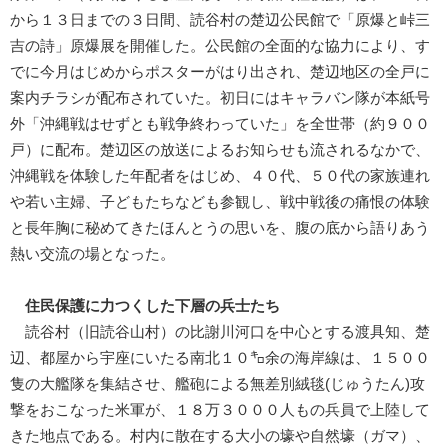
から１３日までの３日間、読谷村の楚辺公民館で「原爆と峠三
吉の詩」原爆展を開催した。公民館の全面的な協力により、す
でに今月はじめからポスターがはり出され、楚辺地区の全戸に
案内チラシが配布されていた。初日にはキャラバン隊が本紙号
外「沖縄戦はせずとも戦争終わっていた」を全世帯（約９００
戸）に配布。楚辺区の放送によるお知らせも流されるなかで、
沖縄戦を体験した年配者をはじめ、４０代、５０代の家族連れ
や若い主婦、子どもたちなども参観し、戦中戦後の痛恨の体験
と長年胸に秘めてきたほんとうの思いを、腹の底から語りあう
熱い交流の場となった。
住民保護に力つくした下層の兵士たち
読谷村（旧読谷山村）の比謝川河口を中心とする渡具知、楚
辺、都屋から宇座にいたる南北１０㌔余の海岸線は、１５００
隻の大艦隊を集結させ、艦砲による無差別絨毯(じゅうたん)攻
撃をおこなった米軍が、１８万３０００人もの兵員で上陸して
きた地点である。村内に散在する大小の壕や自然壕（ガマ）、