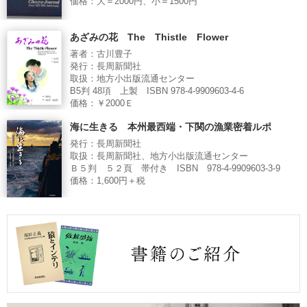
価格：大＝2000円、小＝1500円
あざみの花 The Thistle Flower
著者：古川豊子
発行：長周新聞社
取扱：地方小出版流通センター
B5判 48項 上製 ISBN 978-4-9909603-4-6
価格：￥2000Ｅ
海に生きる 本州最西端・下関の漁業密着ルポ
発行：長周新聞社
取扱：長周新聞社、地方小出版流通センター
Ｂ５判 ５２頁 帯付き ISBN 978-4-9909603-3-9
価格：1,600円＋税