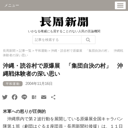
メニュー
いかなる権威にも屈することのない人民の言論機関
長周新聞
>
記事一覧
>
平和運動
>
沖縄・読谷村で原爆展 「集団自決の村」 沖縄戦
体験者の深い思い
沖縄・読谷村で原爆展 「集団自決の村」 沖
縄戦体験者の深い思い
2004年11月16日
平和運動
Twitter
Facebook
Line
Hatena
Email
共
有
米軍への怒りが圧倒的
沖縄県内で第２波行動を展開している原爆展全国キャラバン
隊第１班（劇団はぐるま座団員・長周新聞社後援）は、１１日