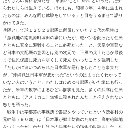
たくさんの食料を持たせて“家族のもとに帰れ”といった。だか
らわたしらは生きている。ほかにも、昭和３年、４年に生まれ
たものは、みんな同じ体験をしている」と目をうるませて語り
かけてきた。
兵隊として球１２５２６部隊に所属していた７０代の男性は
「激戦地の南風原町塚田の壕にいたが、乾パンを配ったり住民
とともに安全に避難することに必死だった」と、天皇や軍部な
ど日本の支配層の意図とは別の次元で、下層の兵士たちが最後
まで住民保護に死力を尽くして死んでいったことを強調した。
「たしかに追いつめられた日本軍が悪行をしたことも事実だ
が、“沖縄戦は日本軍が悪かった”というのはまったくわかって
いない人のいうこと。わたしはひめゆり部隊がいた壕にも行っ
たが、米軍の攻撃によるひどい惨状を見た。多くの兵隊は住民
とともに（アメリカに）無惨に殺されたんだ」と抑えきれない
怒りを語った。
戦争中は字部落の事務所で書記をやっていたという読谷村の
元幹部（９０歳）は「日本軍が郷土防衛のために、高射砲陣地
をつくったが、わたしはその兵隊たちの宿舎の世話もした。村