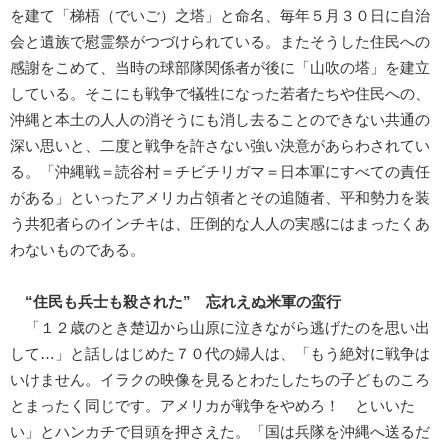
を建て「梯梧（でいご）之塔」と命名、毎年５月３０日に自治
会と遺族で慰霊祭がつづけられている。またそうした住民への
感謝をこめて、当時の球部隊関係者が後に「山吹の塔」を建立
している。そこにも戦争で犠牲になった若者たちや住民への、
沖縄と本土の人人の消そうにも消し去ることのできない共通の
深い思いと、二度と戦争を許さない強い決意があらわされてい
る。「沖縄戦＝読谷村＝チビチリガマ＝日本軍にすべての責任
がある」といったアメリカ占領者とその追随者、平和勢力を装
う共犯者らのインチキは、圧倒的な人人の実感にはまったくあ
わないものである。
“住民も兵士も殺された” 忘れえぬ米軍の蛮行
「１２歳のとき楚辺から山原に泣きながら逃げたのを思い出
して…」と話しはじめた７０代の婦人は、「もう絶対に戦争は
いけません。イラクの映像を見るとわたしたちの子どものころ
とまったく同じです。アメリカが戦争をやめろ！ といいた
い」とハンカチで目頭を押さえた。「国は兵隊を沖縄へ送るだ