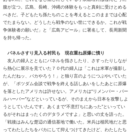
腹が立つ。広島、長崎、沖縄の体験をもっと真剣に受けとめる
べきだ。子どもたち孫たちのことを考えるとこのままでは心配
でたまらない。どうしたら戦争のない世にできるか。これが戦
争体験者の願いだ」と「広島アピール」に署名して、長周新聞
を持ち帰った。
パネルさすり見入る村民も 現在重ね原爆に憤り
友人の婦人とともにパネルを指さしたり、さすったりしなが
ら熱心に展示を見ていた７０代の婦人は「これは米軍が撮影し
たんだねッ、バカやろう！」と独り言のようにつぶやいていた
が、「ポツダム会談で戦争を終える話しあいをしたあとに原爆
を落としたアメリカは許せない。アメリカは“リメンバー・パー
ルハーバー”などといっているが、そのまえから日本を攻撃しよ
うとしていたんです。あくまで“不意打ちにあった”といってい
るがそれはまったくのデタラメですよ」と思いの丈を語った。
「戦後はみんな楚辺の通信基地で働いた。米兵は植民地だと思
ってわたしたちをバカにして抑えつけてきたけど、わたしたち