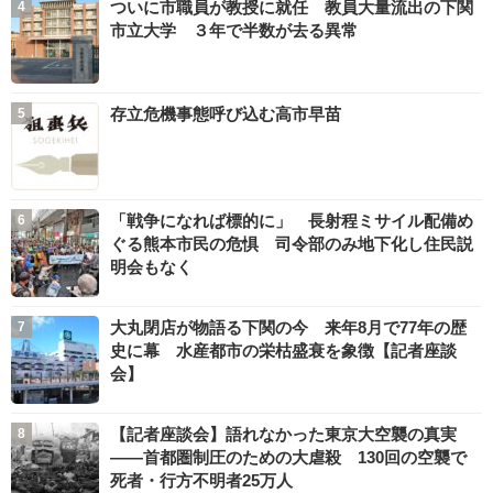
ついに市職員が教授に就任 教員大量流出の下関
市立大学 ３年で半数が去る異常
存立危機事態呼び込む高市早苗
「戦争になれば標的に」 長射程ミサイル配備め
ぐる熊本市民の危惧 司令部のみ地下化し住民説
明会もなく
大丸閉店が物語る下関の今 来年8月で77年の歴
史に幕 水産都市の栄枯盛衰を象徴【記者座談
会】
【記者座談会】語れなかった東京大空襲の真実
――首都圏制圧のための大虐殺 130回の空襲で
死者・行方不明者25万人