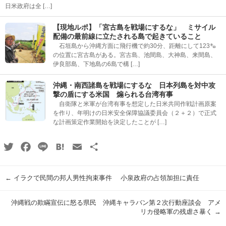
日米政府は全 […]
【現地ルポ】「宮古島を戦場にするな」 ミサイル
配備の最前線に立たされる島で起きていること
石垣島から沖縄方面に飛行機で約30分、距離にして123㌔
の位置に宮古島がある。宮古島、池間島、大神島、来間島、
伊良部島、下地島の6島で構 […]
沖縄・南西諸島を戦場にするな 日本列島を対中攻
撃の盾にする米国 煽られる台湾有事
自衛隊と米軍が台湾有事を想定した日米共同作戦計画原案
を作り、年明けの日米安全保障協議委員会（２＋２）で正式
な計画策定作業開始を決定したことが […]
Twitter
Facebook
Line
Hatena
Email
共
有
←
イラクで民間の邦人男性拘束事件 小泉政府の占領加担に責任
沖縄戦の欺瞞宣伝に怒る県民 沖縄キャラバン第２次行動座談会 アメ
リカ侵略軍の残虐さ暴く
→