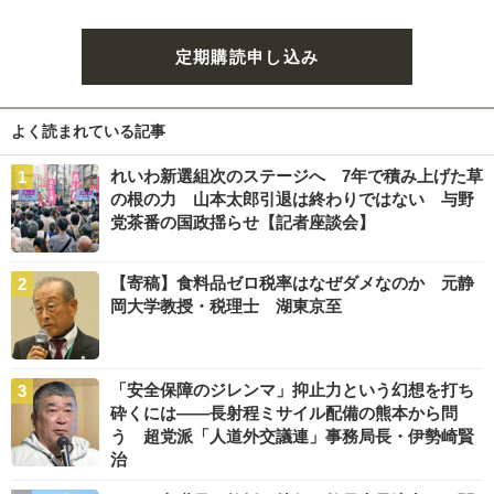
定期購読申し込み
よく読まれている記事
れいわ新選組次のステージへ 7年で積み上げた草
の根の力 山本太郎引退は終わりではない 与野
党茶番の国政揺らせ【記者座談会】
【寄稿】食料品ゼロ税率はなぜダメなのか 元静
岡大学教授・税理士 湖東京至
「安全保障のジレンマ」抑止力という幻想を打ち
砕くには――長射程ミサイル配備の熊本から問
う 超党派「人道外交議連」事務局長・伊勢崎賢
治