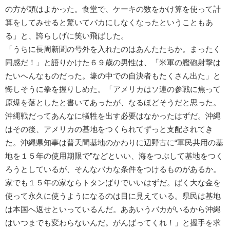
の方が頭はよかった。食堂で、ケーキの数をかけ算を使って計
算をしてみせると驚いてバカにしなくなったということもあ
る」と、誇らしげに笑い飛ばした。
「うちに長周新聞の号外を入れたのはあんたたちか。まったく
同感だ！」と語りかけた６９歳の男性は、「米軍の艦砲射撃は
たいへんなものだった。壕の中での自決者もたくさん出た」と
悔しそうに拳を握りしめた。「アメリカはソ連の参戦に焦って
原爆を落としたと書いてあったが、なるほどそうだと思った。
沖縄戦だってあんなに犠牲を出す必要はなかったはずだ。沖縄
はその後、アメリカの基地をつくられてずっと支配されてき
た。沖縄県知事は普天間基地のかわりに辺野古に“軍民共用の基
地を１５年の使用期限で”などといい、海をつぶして基地をつく
ろうとしているが、そんなバカな条件をつけるものがあるか。
家でも１５年の家ならトタンばりでいいはずだ。ばく大な金を
使って永久に使うようになるのは目に見えている。県民は基地
は本国へ返せといっているんだ。ああいうバカがいるから沖縄
はいつまでも変わらないんだ。がんばってくれ！」と握手を求