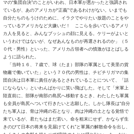
マの“集団自決”のことがいわれ、日本軍が悪かったと強調され
ているが、あのアメリカが“正義”であるわけがない。いまでも
自分たちのもうけのために、イラクでやりたい放題のことをや
っているアメリカなど大嫌いだ！ ここらを歩いているアメリ
カ人を見ると、みんなブッシュの顔に見える。ケリーがよいと
いうわけではないが、なぜあんなものが再選されるのか」（５
０代・男性）といった、アメリカ占領者への憤激がほとばしる
ように語られた。
「当時１６、７歳で、球（たま）部隊の軍属として美里の貨
物廠で働いていた」という７０代の男性は、チビチリガマの集
団自決は日本軍に責任があるとされていることについて、「話
にならない」といわんばかりに笑い飛ばした。そして「米軍上
陸直前に、部隊が南部の島尻へ移動するとき、わたしたち軍属
も全員が島尻へついて行きたいと志願した。しかし隊長は“自分
たち軍人は、骨は沖縄の石となり、肉は沖縄の土となる覚悟で
来ているが、君たちはまだ若い。命を粗末にせず、かならず生
きのびて日本の将来を見届けてくれ”と軍属の解散命令を出し、