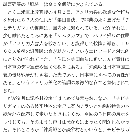
慰霊碑等の「戦跡」は８０余個所におよんでいる。
とくに米軍上陸直後の４月２日、アメリカ兵の残虐な仕打ち
を恐れた８３人の住民が「集団自決」で非業の死を遂げた「チ
ビチリガマ」の惨劇は、国内外に知られている。だがそれは、
少し離れたところにある「シムクガマ」で、ハワイ帰りの住民
が「アメリカ人は人を殺さない」と説得して投降に導き、１０
００人前後の避難民の命が助かったというエピソードと対比的
にとりあげられてきた。「住民を集団自決に追いこんだ責任は
日本軍のデマ宣伝や皇民化教育にある」「沖縄戦は日本軍国主
義の侵略戦争が行き着いた先であり、日本軍にすべての責任が
ある」というアメリカ美化の論調の象徴的な存在と宣伝されて
きた。
だが９月に読谷村役場ではじめて展示をおこない、「チビチ
リガマ」のある波平地区の全戸に案内チラシと沖縄戦特集の本
紙号外を配布して歩いたときもふくめ、今回の３日間の展示を
つうじても、そのような声は住民からはまったく聞かれなかっ
た。それどころか「沖縄戦とか読谷村とかいうと、チビチリガ