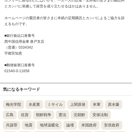
ポンサーに頼るわけにはいかず、一人一人の読者・支持者の皆さまの購読料
とカンパに依拠して経営を成り立たせるほかはありません。
ホームページの愛読者の皆さまに本紙の定期購読とカンパによるご協力を訴
えるものです。
■銀行振込口座番号
西中国信用金庫 唐戸支店
（普通）0334342
宇都宮知恵
■郵便振替口座番号
01540-0-11658
気になるキーワード
梅光学院
水産業
ミサイル
上関原発
米軍
原水爆
広島
佐賀
朝鮮戦争
憲法
北朝鮮
安保法制
共謀罪
地震
地球温暖化
論壇
米国政府
安倍政府