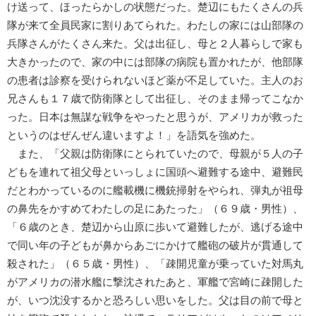
け送って、ほったらかしの状態だった。楚辺にもたくさんの兵
隊が来て全員民家に割りあてられた。わたしの家には山部隊の
兵隊さんがたくさん来た。父は出征し、母と２人暮らしで家も
大きかったので、家の中には部隊の病院も置かれたが、他部隊
の患者は診察を受けられないほど薬が不足していた。主人のお
兄さんも１７歳で防衛隊として出征し、そのまま帰ってこなか
った。日本は無謀な戦争をやったと思うが、アメリカが救った
というのはぜんぜん違いますよ！」を語気を強めた。
また、「父親は防衛隊にとられていたので、母親が５人の子
どもを連れて祖父母といっしょに国頭へ避難する途中、避難民
だとわかっているのに艦載機に機銃掃射をやられ、弾丸が祖母
の鼻先をかすめてわたしの足にあたった」（６９歳・男性）、
「６歳のとき、楚辺から山原に歩いて避難したが、逃げる途中
で同い年の子どもが鼻からあごにかけて艦砲の破片が貫通して
殺された」（６５歳・男性）、「疎開児童が乗っていた対馬丸
がアメリカの潜水艦に撃沈されたあと、軍艦で宮崎に疎開した
が、いつ沈没するかと恐ろしい思いをした。父は目の前で母と