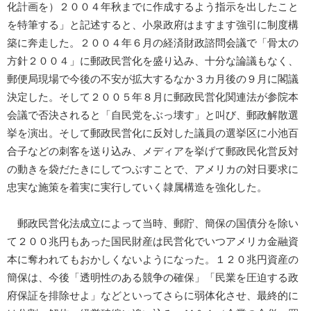
化計画を）２００４年秋までに作成するよう指示を出したこと
を特筆する」と記述すると、小泉政府はますます強引に制度構
築に奔走した。２００４年６月の経済財政諮問会議で「骨太の
方針２００４」に郵政民営化を盛り込み、十分な論議もなく、
郵便局現場で今後の不安が拡大するなか３カ月後の９月に閣議
決定した。そして２００５年８月に郵政民営化関連法が参院本
会議で否決されると「自民党をぶっ壊す」と叫び、郵政解散選
挙を演出。そして郵政民営化に反対した議員の選挙区に小池百
合子などの刺客を送り込み、メディアを挙げて郵政民化営反対
の動きを袋だたきにしてつぶすことで、アメリカの対日要求に
忠実な施策を着実に実行していく隷属構造を強化した。
郵政民営化法成立によって当時、郵貯、簡保の国債分を除い
て２００兆円もあった国民財産は民営化でいつアメリカ金融資
本に奪われてもおかしくないようになった。１２０兆円資産の
簡保は、今後「透明性のある競争の確保」「民業を圧迫する政
府保証を排除せよ」などといってさらに弱体化させ、最終的に