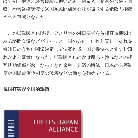
は分割、解体、経営破綻に追い込み、Ｍ＆Ａ（企業の合併・買
収）や営業権譲渡で米国系民間保険会社が吸収する危険も指摘
される事態となった。
この郵政民営化以後、アメリカの対日要求を首相直属機関で
ある諮問会議などがせっせと「国の方針」に作り直し、それを
短時日のうちに閣議決定して法案作成、国会採決へとすすむ流
れがより露骨になった。郵政民営化の次は農協・漁協などの相
互扶助組織がおこなってきた金融・共済の解体、日本の医療制
度や国民皆保険制度の破壊などの動きを強めている。
属国打破が全国的課題