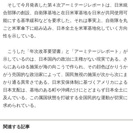
そして今月発表した第４次アーミテージレポートは、日米統
合部隊の創設、自衛隊基地と在日米軍基地を日米が共同使用可
能にする基準緩和などを要求した。それは事実上、自衛隊を丸
ごと米軍傘下に組み込み、日本全土を米軍基地化していく方向
性を示している。
こうした「年次改革要望書」と「アーミテージレポート」が
示しているのは、日本国内の政治に主権がない現実である。さ
らにあらゆる施策が海の向こうで作られ、その顔色ばかりうか
がう売国的な政治家によって、国民無視の施策が次から次にま
かり通る異常さである。日米安保体制に基づくアメリカによる
日本支配は、基地のある町や沖縄だけにとどまらず日本全土に
及んでいる。この属国状態を打破する全国民的な運動が切実に
求められている。
関連する記事