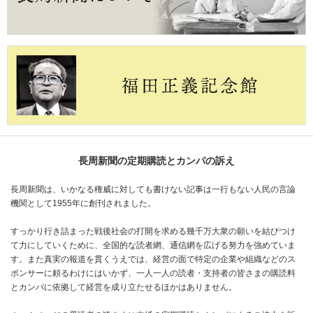
長周新聞の定期購読とカンパの訴え
長周新聞は、いかなる権威に対しても書けない記事は一行もない人民の言論
機関として1955年に創刊されました。
すっかり行き詰まった戦後社会の打開を求める幾千万大衆の願いを結びつけ
て力にしていくために、全国的な読者網、通信網を広げる努力を強めていま
す。また真実の報道を貫くうえでは、経営の面で特定の企業や組織などのス
ポンサーに頼るわけにはいかず、一人一人の読者・支持者の皆さまの購読料
とカンパに依拠して経営を成り立たせるほかはありません。