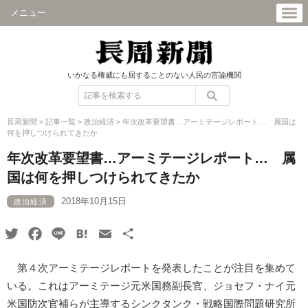
メニュー
いかなる権威にも屈することのない人民の言論機関
長周新聞
>
記事一覧
>
政治経済
>
年次改革要望書…アーミテージレポート… 属国は
何を押しつけられてきたか
年次改革要望書…アーミテージレポート… 属
国は何を押しつけられてきたか
2018年10月15日
政治経済
Twitter
Facebook
Line
Hatena
Email
共
有
第４次アーミテージレポートを発表したことが注目を集めて
いる。これはアーミテージ元米国務副長官、ジョセフ・ナイ元
米国防次官補らが主導するシンクタンク・戦略国際問題研究所