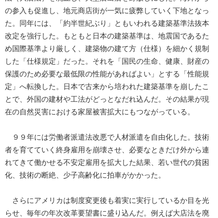
の参入も促進し、地元商店街が一気に疲弊していく下地となっ
た。同年には、「約半世紀ぶり」ともいわれる建築基準法抜本
改定を強行した。もともと日本の建築基準は、地震国であるた
め国際基準より厳しく、建築物の建て方（仕様）を細かく規制
した「仕様規定」だった。それを「国民の生命、健康、財産の
保護のため必要な最低限の性能があればよい」とする「性能規
定」へ転換した。日本で古来から培われた建築基準を崩したこ
とで、外国の建材や工法がどっとなだれ込んだ。その結果が現
在の自然災害における家屋被害拡大にもつながっている。
９９年には労働者派遣法改悪で人材派遣を自由化した。技術
者を育てていく終身雇用を崩壊させ、必要なときだけ外から連
れてきて働かせる不安定雇用を拡大した結果、若い世代の貧困
化、技術の断絶、少子高齢化に拍車がかかった。
さらにアメリカは制度変更後も着実に実行しているか目を光
らせ、毎年の年次改革要望書に盛り込んだ。例えば大店法を廃