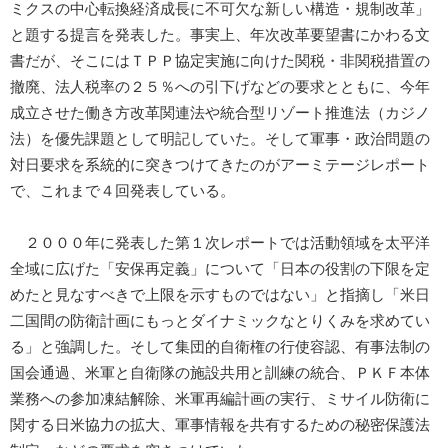
ミクスの中心転換経済成長に不可欠な新しい構造・規制改革」
と題する提言を発表した。事実上、年次改革要望書にかわる文
書だが、そこにはＴＰＰ協定実施に向けた関税・非関税措置の
撤廃、法人税率の２５％への引下げなどの要求とともに、今年
成立させた働き方改革関連法や統合型リゾート推進法（カジノ
法）を優先課題として明記していた。そして軍事・政治問題の
対日要求を系統的に突きつけてきたのがアーミテージレポート
で、これまで４回発表している。
２０００年に発表した第１次レポートでは活動領域を太平洋
全域に広げた「安保再定義」について「日本の役割の下限を定
めたと見なすべきで上限を示すものではない」と指摘し「米日
二国間の防衛計画にもっとダイナミックなとりくみを求めてい
る」と強調した。そして集団的自衛権の行使容認、有事法制の
国会通過、米軍と自衛隊の施設共用と訓練の統合、ＰＫＦ本体
業務への参加凍結解除、米軍再編計画の実行、ミサイル防衛に
関する日米協力の拡大、軍事情報を共有するための秘密保護法