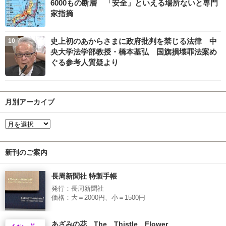
6000もの断層 「安全」といえる場所ないと専門
家指摘
史上初のあからさまに政府批判を禁じる法律 中
央大学法学部教授・橋本基弘 国旗損壊罪法案め
ぐる参考人質疑より
月別アーカイブ
新刊のご案内
長周新聞社 特製手帳
発行：長周新聞社
価格：大＝2000円、小＝1500円
あざみの花 The Thistle Flower