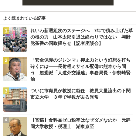
よく読まれている記事
れいわ新選組次のステージへ 7年で積み上げた草
の根の力 山本太郎引退は終わりではない 与野
党茶番の国政揺らせ【記者座談会】
「安全保障のジレンマ」抑止力という幻想を打ち
砕くには――長射程ミサイル配備の熊本から問
う 超党派「人道外交議連」事務局長・伊勢崎賢
治
ついに市職員が教授に就任 教員大量流出の下関
市立大学 ３年で半数が去る異常
【寄稿】食料品ゼロ税率はなぜダメなのか 元静
岡大学教授・税理士 湖東京至