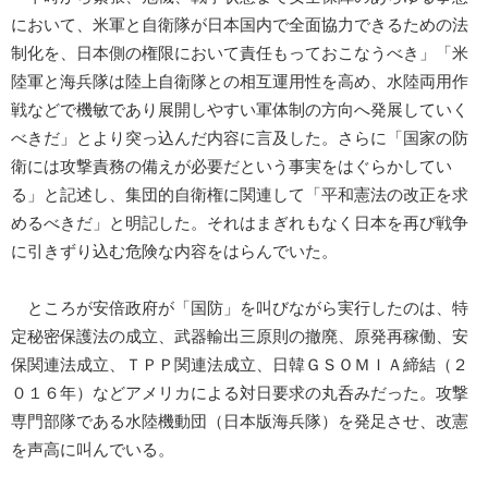
において、米軍と自衛隊が日本国内で全面協力できるための法
制化を、日本側の権限において責任もっておこなうべき」「米
陸軍と海兵隊は陸上自衛隊との相互運用性を高め、水陸両用作
戦などで機敏であり展開しやすい軍体制の方向へ発展していく
べきだ」とより突っ込んだ内容に言及した。さらに「国家の防
衛には攻撃責務の備えが必要だという事実をはぐらかしてい
る」と記述し、集団的自衛権に関連して「平和憲法の改正を求
めるべきだ」と明記した。それはまぎれもなく日本を再び戦争
に引きずり込む危険な内容をはらんでいた。
ところが安倍政府が「国防」を叫びながら実行したのは、特
定秘密保護法の成立、武器輸出三原則の撤廃、原発再稼働、安
保関連法成立、ＴＰＰ関連法成立、日韓ＧＳＯＭＩＡ締結（２
０１６年）などアメリカによる対日要求の丸呑みだった。攻撃
専門部隊である水陸機動団（日本版海兵隊）を発足させ、改憲
を声高に叫んでいる。