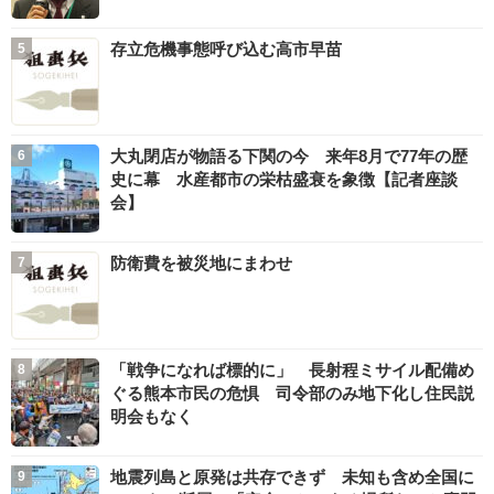
存立危機事態呼び込む高市早苗
大丸閉店が物語る下関の今 来年8月で77年の歴
史に幕 水産都市の栄枯盛衰を象徴【記者座談
会】
防衛費を被災地にまわせ
「戦争になれば標的に」 長射程ミサイル配備め
ぐる熊本市民の危惧 司令部のみ地下化し住民説
明会もなく
地震列島と原発は共存できず 未知も含め全国に