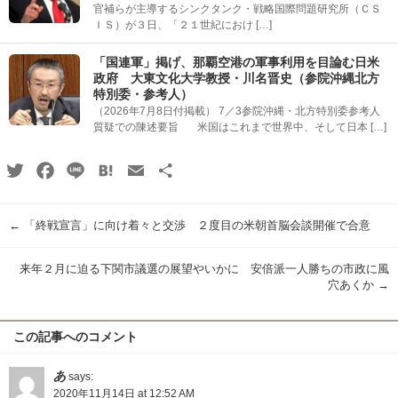
官補らが主導するシンクタンク・戦略国際問題研究所（ＣＳ
ＩＳ）が３日、「２１世紀におけ […]
「国連軍」掲げ、那覇空港の軍事利用を目論む日米
政府 大東文化大学教授・川名晋史（参院沖縄北方
特別委・参考人）
（2026年7月8日付掲載） 7／3参院沖縄・北方特別委参考人
質疑での陳述要旨 米国はこれまで世界中、そして日本 […]
Twitter
Facebook
Line
Hatena
Email
共
有
←
「終戦宣言」に向け着々と交渉 ２度目の米朝首脳会談開催で合意
来年２月に迫る下関市議選の展望やいかに 安倍派一人勝ちの市政に風
穴あくか
→
この記事へのコメント
あ
says:
2020年11月14日 at 12:52 AM