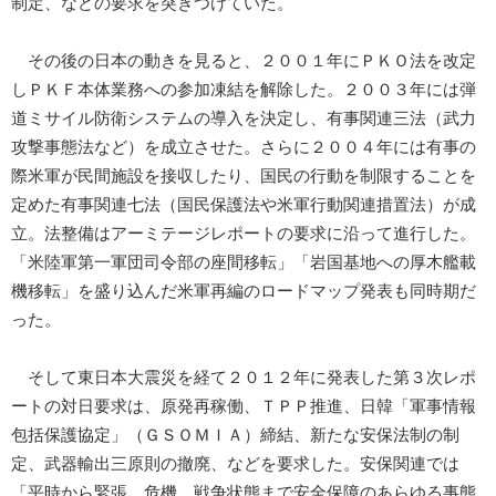
制定、などの要求を突きつけていた。
その後の日本の動きを見ると、２００１年にＰＫＯ法を改定
しＰＫＦ本体業務への参加凍結を解除した。２００３年には弾
道ミサイル防衛システムの導入を決定し、有事関連三法（武力
攻撃事態法など）を成立させた。さらに２００４年には有事の
際米軍が民間施設を接収したり、国民の行動を制限することを
定めた有事関連七法（国民保護法や米軍行動関連措置法）が成
立。法整備はアーミテージレポートの要求に沿って進行した。
「米陸軍第一軍団司令部の座間移転」「岩国基地への厚木艦載
機移転」を盛り込んだ米軍再編のロードマップ発表も同時期だ
った。
そして東日本大震災を経て２０１２年に発表した第３次レポ
ートの対日要求は、原発再稼働、ＴＰＰ推進、日韓「軍事情報
包括保護協定」（ＧＳＯＭＩＡ）締結、新たな安保法制の制
定、武器輸出三原則の撤廃、などを要求した。安保関連では
「平時から緊張、危機、戦争状態まで安全保障のあらゆる事態