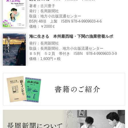
著者：古川豊子
発行：長周新聞社
取扱：地方小出版流通センター
B5判 48項 上製 ISBN 978-4-9909603-4-6
価格：￥2000Ｅ
海に生きる 本州最西端・下関の漁業密着ルポ
発行：長周新聞社
取扱：長周新聞社、地方小出版流通センター
Ｂ５判 ５２頁 帯付き ISBN 978-4-9909603-3-9
価格：1,600円＋税