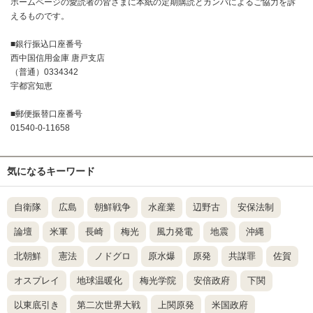
ホームページの愛読者の皆さまに本紙の定期購読とカンパによるご協力を訴
えるものです。
■銀行振込口座番号
西中国信用金庫 唐戸支店
（普通）0334342
宇都宮知恵
■郵便振替口座番号
01540-0-11658
気になるキーワード
自衛隊
広島
朝鮮戦争
水産業
辺野古
安保法制
論壇
米軍
長崎
梅光
風力発電
地震
沖縄
北朝鮮
憲法
ノドグロ
原水爆
原発
共謀罪
佐賀
オスプレイ
地球温暖化
梅光学院
安倍政府
下関
以東底引き
第二次世界大戦
上関原発
米国政府