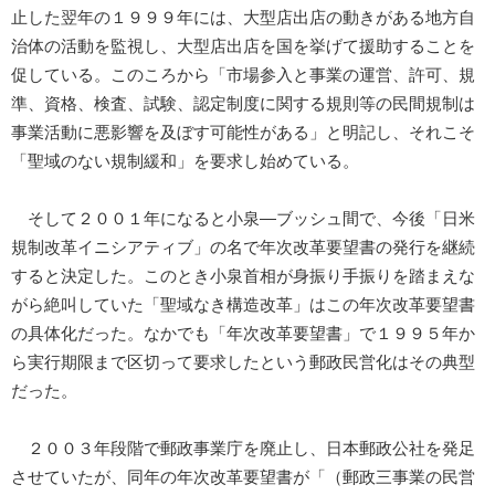
止した翌年の１９９９年には、大型店出店の動きがある地方自
治体の活動を監視し、大型店出店を国を挙げて援助することを
促している。このころから「市場参入と事業の運営、許可、規
準、資格、検査、試験、認定制度に関する規則等の民間規制は
事業活動に悪影響を及ぼす可能性がある」と明記し、それこそ
「聖域のない規制緩和」を要求し始めている。
そして２００１年になると小泉―ブッシュ間で、今後「日米
規制改革イニシアティブ」の名で年次改革要望書の発行を継続
すると決定した。このとき小泉首相が身振り手振りを踏まえな
がら絶叫していた「聖域なき構造改革」はこの年次改革要望書
の具体化だった。なかでも「年次改革要望書」で１９９５年か
ら実行期限まで区切って要求したという郵政民営化はその典型
だった。
２００３年段階で郵政事業庁を廃止し、日本郵政公社を発足
させていたが、同年の年次改革要望書が「（郵政三事業の民営