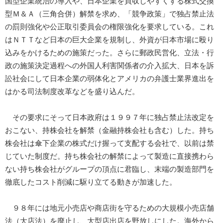
国型企業統治の導入や、日本企業を買収しやすくする株式交換
型Ｍ＆Ａ（三角合併）解禁を求め、「競争政策」で独占禁止法
の罰則強化や公正取引委員会の権限強化を要求している。これ
はＮＴＴなど日本の巨大企業を規制し、外資が日本市場に殴り
込みをかけるための施策だった。さらに郵政民営化、立法・行
政の施策決定過程への外国人利害関係者の介入拡大、日本を訴
訟社会にして日本企業の弱体化とアメリカの弁護士業界進出を
はかる司法制度改革などを盛り込んだ。
その要求にそって日本政府は１９９７年に独占禁止法改定を
おこない、持株会社を解禁（金融持株会社も含む）した。持ち
株会社は傘下企業の株式だけ握って支配する会社で、以前は禁
じていた制度だ。持ち株会社の解禁によって製造に直接携わら
ない持ち株会社がグループの頂点に君臨し、末端の製造部門を
徹底したコスト削減に駆り立てる動きが加速した。
９８年には地元小売店や商店街を守るための大規模小売店舗
法（大店法）を廃止し、大型店出店を野放しにした。海外から