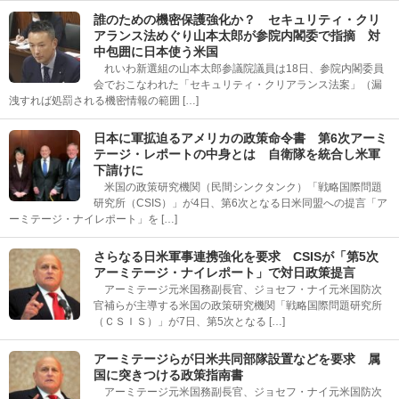
誰のための機密保護強化か？ セキュリティ・クリ
アランス法めぐり山本太郎が参院内閣委で指摘 対
中包囲に日本使う米国
れいわ新選組の山本太郎参議院議員は18日、参院内閣委員
会でおこなわれた「セキュリティ・クリアランス法案」（漏
洩すれば処罰される機密情報の範囲 […]
日本に軍拡迫るアメリカの政策命令書 第6次アーミ
テージ・レポートの中身とは 自衛隊を統合し米軍
下請けに
米国の政策研究機関（民間シンクタンク）「戦略国際問題
研究所（CSIS）」が4日、第6次となる日米同盟への提言「ア
ーミテージ・ナイレポート」を […]
さらなる日米軍事連携強化を要求 CSISが「第5次
アーミテージ・ナイレポート」で対日政策提言
アーミテージ元米国務副長官、ジョセフ・ナイ元米国防次
官補らが主導する米国の政策研究機関「戦略国際問題研究所
（ＣＳＩＳ）」が7日、第5次となる […]
アーミテージらが日米共同部隊設置などを要求 属
国に突きつける政策指南書
アーミテージ元米国務副長官、ジョセフ・ナイ元米国防次