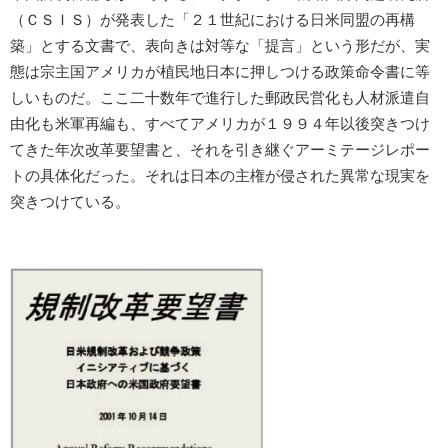
（ＣＳＩＳ）が発表した「２１世紀における日米同盟の再構
築」とする文書で、表向きは対等な「提言」という形だが、実
態は宗主国アメリカが植民地日本に押しつける政策命令書に等
しいものだ。ここ二十数年で進行した郵政民営化も人材派遣自
由化も米軍再編も、すべてアメリカが１９９４年以後突きつけ
てきた年次改革要望書と、それを引き継ぐアーミテージレポー
トの具体化だった。それは日本の主権が侵された異常な現実を
突きつけている。