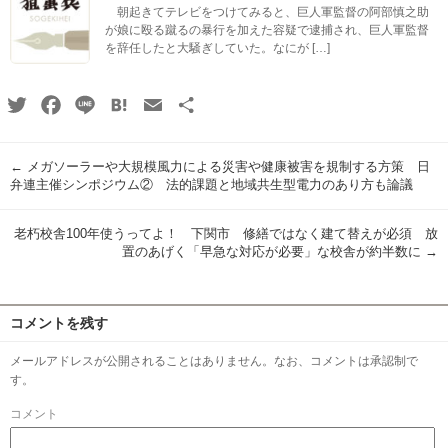
朝起きてテレビをつけてみると、巨人軍監督の阿部慎之助
が娘に殴る蹴るの暴行を加えた容疑で逮捕され、巨人軍監督
を辞任したと大騒ぎしていた。なにが […]
Twitter
Facebook
Line
Hatena
Email
共
有
←
メガソーラーや大規模風力による災害や健康被害を規制する方策 日
弁連主催シンポジウム② 法的課題と地域共生型電力のあり方も論議
老朽校舎100年使うってよ！ 下関市 修繕ではなく建て替えが必須 放
置のあげく「早急な対応が必要」な校舎が約半数に
→
コメントを残す
メールアドレスが公開されることはありません。なお、コメントは承認制で
す。
コメント