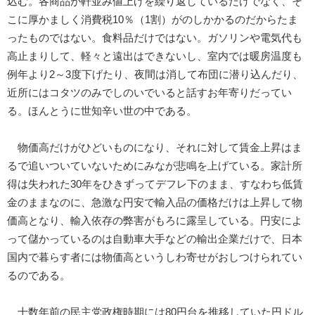
込む。各商品が軒並み値上げを繰り返しているだけでなく、そ
こに厚かましく消費税10％（1割）がのしかかるのだからたま
ったものではない。食料品だけではない。ガソリンや電気代も
高止まりして、軽々と遠出はできないし、室内では暖房温度も
例年より2～3度下げたり、夜間は消して布団に潜り込んだり、
近所にはコタツのみでしのいでいると話すお年寄りだってい
る。ほんとうに世知辛い世の中である。
物価高だけがひどいものになり、それに対して賃金上昇はま
るで追いついていないためにみなが悲鳴を上げている。家計所
得は失われた30年をひきずってデフレ下のまま、すなわち低賃
金のままなのに、急激な円安で輸入品の価格だけは上昇して物
価高となり、輸入依存の弊害がもろに露呈している。円安によ
って儲かっているのは自動車大手などの輸出企業だけで、日本
国内で暮らす者には物価高というしわ寄せがおしつけられてい
るのである。
十数年前の民主党政権時期には80円台を推移していた円ドル