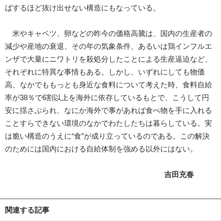
ばするほど抜け出せない構造にもなっている。
米やキャベツ、卵などの昨今の価格高騰は、国内の生産者の
減少や産地の衰退、その年の気象条件、あるいは鶏インフルエ
ンザで大量にニワトリを殺処分したことによる生産逼迫など、
それぞれに特異な事情もある。しかし、いずれにしても物価
高、なかでももっとも身近な食料について考えた時、食料自給
率が38％で6割以上を海外に依存しているもとで、こうして円
安に揺さぶられ、なにか海外で事があれば食べ物を手に入れる
ことすらできない環境のなかでわたしたちは暮らしている。実
は脆い構造のうえに“食”が成り立っているのである。この解決
のためには国内における自給体制を強める以外にはない。
吉田充春
関連する記事