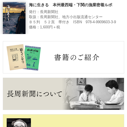
海に生きる 本州最西端・下関の漁業密着ルポ
発行：長周新聞社
取扱：長周新聞社、地方小出版流通センター
Ｂ５判 ５２頁 帯付き ISBN 978-4-9909603-3-9
価格：1,600円＋税