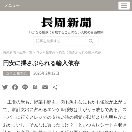
メニュー
いかなる権威にも屈することのない人民の言論機関
長周新聞
>
記事一覧
>
コラム狙撃兵
>
円安に揺さぶられる輸入依存
円安に揺さぶられる輸入依存
2025年2月12日
コラム狙撃兵
Twitter
Facebook
Line
Hatena
Email
共
有
主食の米も、野菜も卵も、肉も魚もなにもかも値段が上がっ
て、家計支出に占めるエンゲル係数は上がりっ放しである。ス
ーパーに行くとレジでの支払い時の感覚が以前よりも明らかに
おかしいし、そんなに買ったっけ？ といつもレシートを覗き