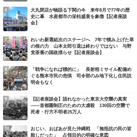
大丸閉店が物語る下関の今 来年8月で77年の歴
史に幕 水産都市の栄枯盛衰を象徴【記者座談
会】
れいわ新選組次のステージへ 7年で積み上げた草
の根の力 山本太郎引退は終わりではない 与野
党茶番の国政揺らせ【記者座談会】
「戦争になれば標的に」 長射程ミサイル配備め
ぐる熊本市民の危惧 司令部のみ地下化し住民説
明会もなく
【記者座談会】語れなかった東京大空襲の真実
――首都圏制圧のための大虐殺 130回の空襲で
死者・行方不明者25万人
おじい、おばあが見た沖縄戦 「無抵抗の民の皆
殺しだった」 占領目的の明確な意図