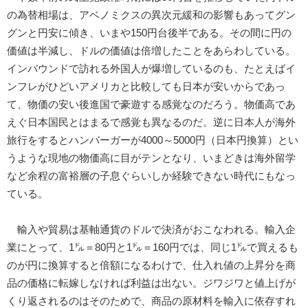
の為替相場は、アベノミクスの異次元緩和の影響もあってグン
グンと円安に傾き、いまや150円台後半である。その間に円の
価値は半減し、ドルの価値は倍増したことをあらわしている。
インバウンドで訪れる外国人が爆増しているのも、たとえばイ
ンフレがひどいアメリカと比較しても日本が安いからであっ
て、物価の安い後進国で豪遊する感覚なのだろう。物価高であ
えぐ日本国民とはまるで感覚も異なるのだ。逆に日本人が海外
旅行をするとハンバーガーが4000～5000円（日本円換算）とい
うような現地の物価高に目がテンとなり、いまどきは海外留学
など余程の富裕層の子息ぐらいしか経験できない時代にもなっ
ている。
輸入や貿易は基軸通貨のドルで決済がおこなわれる。輸入企
業にとって、1㌦＝80円と1㌦＝160円では、同じ1㌦で買えるも
のが円に換算すると倍額になるわけで、仕入れ値の上昇分を商
品の価格に転嫁しなければ利益は出ない。ジワジワと値上げが
くり返されるのはそのためで、商品の原材料を輸入に依存すれ