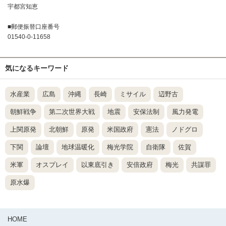
宇都宮知恵
■郵便振替口座番号
01540-0-11658
気になるキーワード
水産業
広島
沖縄
長崎
ミサイル
辺野古
朝鮮戦争
第二次世界大戦
地震
安保法制
風力発電
上関原発
北朝鮮
原発
米国政府
憲法
ノドグロ
下関
論壇
地球温暖化
梅光学院
自衛隊
佐賀
米軍
オスプレイ
以東底引き
安倍政府
梅光
共謀罪
原水爆
HOME