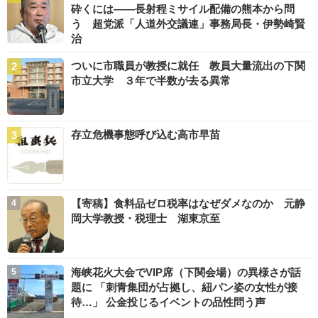
砕くには――長射程ミサイル配備の熊本から問
う 超党派「人道外交議連」事務局長・伊勢崎賢
治
ついに市職員が教授に就任 教員大量流出の下関
市立大学 ３年で半数が去る異常
存立危機事態呼び込む高市早苗
【寄稿】食料品ゼロ税率はなぜダメなのか 元静
岡大学教授・税理士 湖東京至
海峡花火大会でVIP席（下関会場）の異様さが話
題に 「刺青集団が占拠し、紐パン姿の女性が接
待…」 公金投じるイベントの品性問う声