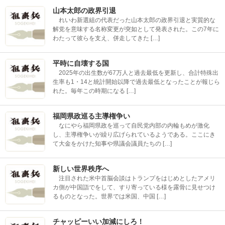
山本太郎の政界引退
れいわ新選組の代表だった山本太郎の政界引退と実質的な
解党を意味する名称変更が突如として発表された。この7年に
わたって彼らを支え、併走してきた […]
平時に自壊する国
2025年の出生数が67万人と過去最低を更新し、合計特殊出
生率も1・14と統計開始以降で過去最低となったことが報じら
れた。毎年この時期になる […]
福岡県政巡る主導権争い
なにやら福岡県政を巡って自民党内部の内輪もめが激化
し、主導権争いが繰り広げられているようである。ここにき
て大金をかけた知事や県議会議員たちの […]
新しい世界秩序へ
注目された米中首脳会談はトランプをはじめとしたアメリ
カ側が中国詣でをして、すり寄っている様を露骨に見せつけ
るものとなった。世界では米国、中国 […]
チャッピーいい加減にしろ！