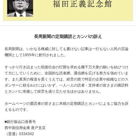
長周新聞の定期購読とカンパの訴え
長周新聞は、いかなる権威に対しても書けない記事は一行もない人民の言論
機関として1955年に創刊されました。
すっかり行き詰まった戦後社会の打開を求める幾千万大衆の願いを結びつけ
て力にしていくために、全国的な読者網、通信網を広げる努力を強めていま
す。また真実の報道を貫くうえでは、経営の面で特定の企業や組織などのス
ポンサーに頼るわけにはいかず、一人一人の読者・支持者の皆さまの購読料
とカンパに依拠して経営を成り立たせるほかはありません。
ホームページの愛読者の皆さまに本紙の定期購読とカンパによるご協力を訴
えるものです。
■銀行振込口座番号
西中国信用金庫 唐戸支店
（普通）0334342