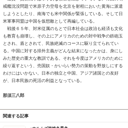
戒艦沈没問題で米原子力空母を北京を射程においた黄海に派遣
しようとしたり、南海でも米中関係が緊張している。そして日
米軍事同盟は中国を仮想敵として再編している。
戦後６５年、対米従属のもとで日本社会は政治も経済も文化
も教育も崩壊し、その上にアメリカのための対中戦争の鉄砲玉
とされ、盾とされて、民族絶滅のコースに駆り立てられてい
る。中国に対する排外主義がどんな結末になったかは、身にし
みた歴史の重大な教訓である。それを今度はアメリカのために
繰り返すという、売国奴・かいらい勢力の策動を野放しにする
わけにはいかない。日本の独立と中国、アジア諸国との友好
が、日本民族の死活の利益となっている。
那須三八郎
関連する記事