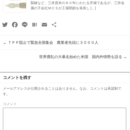
製錬など、三井資本の８０年にわたる牙城であるが、三井金
属の子会社ＭＣＳが工場閉鎖を発表し […]
Twitter
Facebook
Line
Hatena
Email
共
有
←
ＴＰＰ阻止で緊急全国集会 農業者先頭に３０００人
世界攪乱の大暴走始めた米国 国内外情勢を語る
→
コメントを残す
メールアドレスが公開されることはありません。なお、コメントは承認制で
す。
コメント