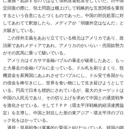
に逮捕・起訴するのではなく強制送還処置をしていた。日中国
交回復の際に、領土問題は棚上げして戦略的な互恵関係を重視
するという合意にもとづくものであった。中国の対抗処置に対
してあわてて釈放したら、メディアが「弱腰外交はなんだ」と
大騒ぎしている。
この排外主義をあおり立てている根元はアメリカであり、政
治家であれメディアであれ、アメリカのかいらい・売国奴勢力
がその尻馬に乗って騒いでいる。
アメリカはイカサマ金融バブルの暴走が破産したあと、もっ
と大暴走の金融バブルに走っている。ドル札を刷りまくり、投
機資金を新興国にあふれさせてバブルにし、ドル安で各国から
の借金を棒引きにし、世界を食い物にして生き延びようとして
いる。円高で日本も標的にされているが、最大のターゲットは
中国の人民元であり、その切り上げを求めて中国との通貨戦争
を激化させている。そしてＴＰＰ（環太平洋戦略的経済連携協
定）を主導し、中国と対抗した形の東アジア・環太平洋のブロ
ック化をはかっている。
通貨・貿易戦争は軍事的な緊張と結びついている。韓国の哨