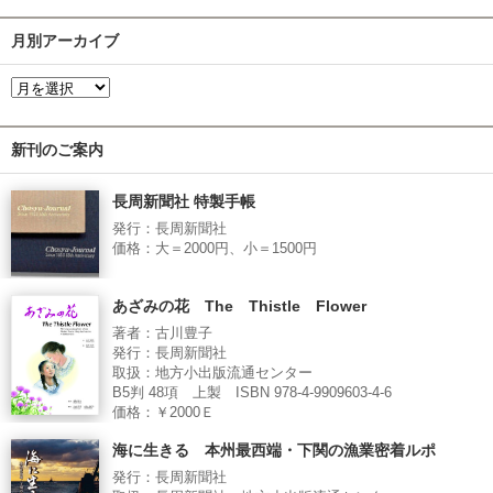
月別アーカイブ
新刊のご案内
長周新聞社 特製手帳
発行：長周新聞社
価格：大＝2000円、小＝1500円
あざみの花 The Thistle Flower
著者：古川豊子
発行：長周新聞社
取扱：地方小出版流通センター
B5判 48項 上製 ISBN 978-4-9909603-4-6
価格：￥2000Ｅ
海に生きる 本州最西端・下関の漁業密着ルポ
発行：長周新聞社