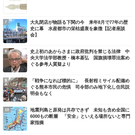
大丸閉店が物語る下関の今 来年8月で77年の歴
史に幕 水産都市の栄枯盛衰を象徴【記者座談
会】
史上初のあからさまに政府批判を禁じる法律 中
央大学法学部教授・橋本基弘 国旗損壊罪法案め
ぐる参考人質疑より
「戦争になれば標的に」 長射程ミサイル配備め
ぐる熊本市民の危惧 司令部のみ地下化し住民説
明会もなく
地震列島と原発は共存できず 未知も含め全国に
6000もの断層 「安全」といえる場所ないと専門
家指摘