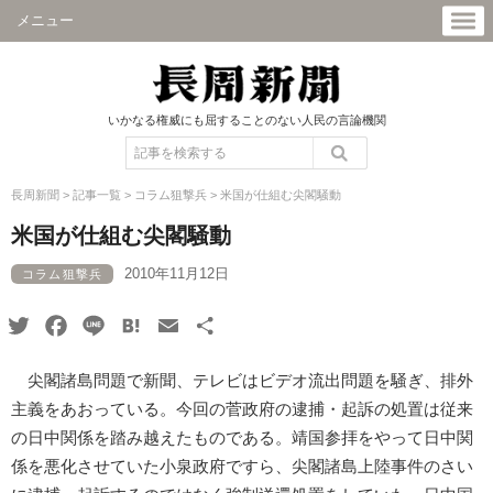
メニュー
いかなる権威にも屈することのない人民の言論機関
長周新聞
>
記事一覧
>
コラム狙撃兵
>
米国が仕組む尖閣騒動
米国が仕組む尖閣騒動
2010年11月12日
コラム狙撃兵
Twitter
Facebook
Line
Hatena
Email
共
有
尖閣諸島問題で新聞、テレビはビデオ流出問題を騒ぎ、排外
主義をあおっている。今回の菅政府の逮捕・起訴の処置は従来
の日中関係を踏み越えたものである。靖国参拝をやって日中関
係を悪化させていた小泉政府ですら、尖閣諸島上陸事件のさい