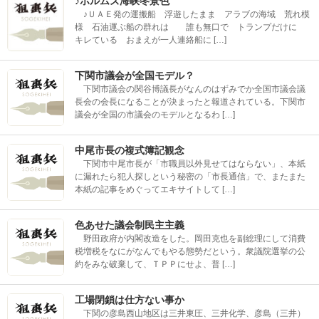
♪ホルムズ海峡冬景色
♪ＵＡＥ発の運搬船 浮遊したまま アラブの海域 荒れ模
様 石油運ぶ船の群れは 誰も無口で トランプだけに
キレている おまえが一人連絡船に […]
下関市議会が全国モデル？
下関市議会の関谷博議長がなんのはずみでか全国市議会議
長会の会長になることが決まったと報道されている。下関市
議会が全国の市議会のモデルとなるわ […]
中尾市長の複式簿記観念
下関市中尾市長が「市職員以外見せてはならない」、本紙
に漏れたら犯人探しという秘密の「市長通信」で、またまた
本紙の記事をめぐってエキサイトして […]
色あせた議会制民主主義
野田政府が内閣改造をした。岡田克也を副総理にして消費
税増税をなにがなんでもやる態勢だという。衆議院選挙の公
約をみな破棄して、ＴＰＰにせよ、普 […]
工場閉鎖は仕方ない事か
下関の彦島西山地区は三井東圧、三井化学、彦島（三井）