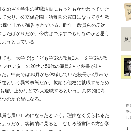
をめざす学生の就職活動にもっともかかわっていた
っており、公立保育園・幼稚園の窓口になってきた教
での雇い止めが通告されている。昨年、教員らの反対
大したばかりだが、今度はつぶすつもりなのかと思う
しようとしている。
でも、大学では子ども学部の教員2人、文学部の教
ンセンターの20代と50代の職員2人と秘書が1人、
だ。中高では10月から休職していた校長が2月末で
不在という異常事態だが、教頭も他校に就職するため
員も雇い止めなどで2人退職するという。具体的に考
立つのか心配になる。
長
事
員も雇い止めになったという。理由なく切られるた
刊
るようだが、客観的に見ると、むしろ経営陣の方が学
す