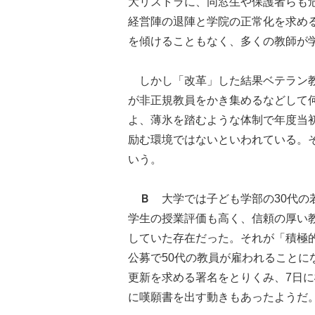
大リストラに、同窓生や保護者らも
経営陣の退陣と学院の正常化を求め
を傾けることもなく、多くの教師が
しかし「改革」した結果ベテラン教
が非正規教員をかき集めるなどして
よ、薄氷を踏むような体制で年度当
励む環境ではないといわれている。
いう。
Ｂ
大学では子ども学部の30代の
学生の授業評価も高く、信頼の厚い
していた存在だった。それが「積極
公募で50代の教員が雇われること
更新を求める署名をとりくみ、7日
に嘆願書を出す動きもあったようだ