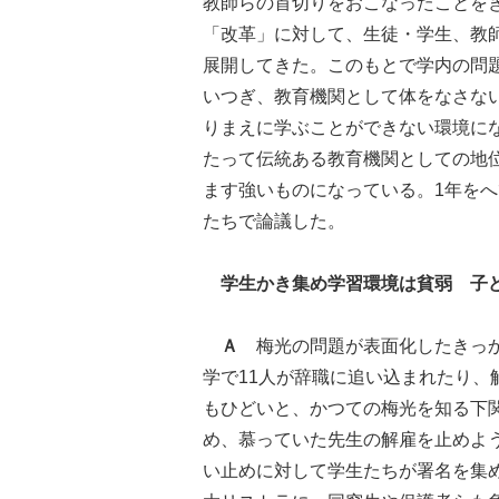
教師らの首切りをおこなったことを
「改革」に対して、生徒・学生、教
展開してきた。このもとで学内の問
いつぎ、教育機関として体をなさな
りまえに学ぶことができない環境にな
たって伝統ある教育機関としての地
ます強いものになっている。1年を
たちで論議した。
学生かき集め学習環境は貧弱 子
Ａ
梅光の問題が表面化したきっか
学で11人が辞職に追い込まれたり
もひどいと、かつての梅光を知る下
め、慕っていた先生の解雇を止めよ
い止めに対して学生たちが署名を集