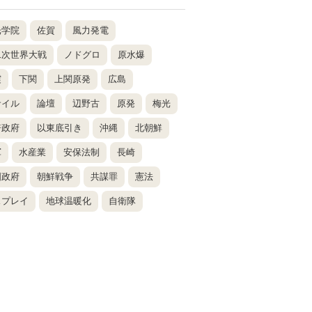
光学院
佐賀
風力発電
二次世界大戦
ノドグロ
原水爆
震
下関
上関原発
広島
サイル
論壇
辺野古
原発
梅光
倍政府
以東底引き
沖縄
北朝鮮
軍
水産業
安保法制
長崎
国政府
朝鮮戦争
共謀罪
憲法
スプレイ
地球温暖化
自衛隊