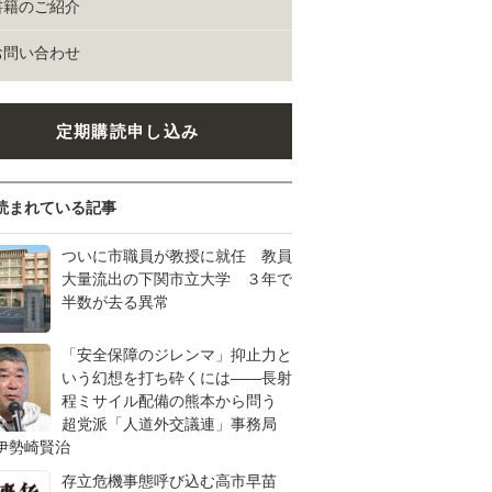
書籍のご紹介
お問い合わせ
定期購読申し込み
読まれている記事
ついに市職員が教授に就任 教員
大量流出の下関市立大学 ３年で
半数が去る異常
「安全保障のジレンマ」抑止力と
いう幻想を打ち砕くには――長射
程ミサイル配備の熊本から問う
超党派「人道外交議連」事務局
伊勢崎賢治
存立危機事態呼び込む高市早苗