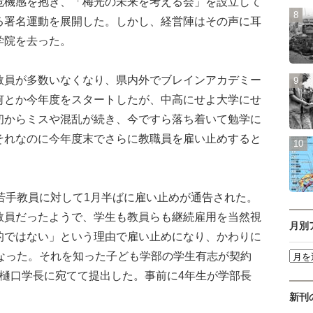
危機感を抱き、「梅光の未来を考える会」を設立して
る署名運動を展開した。しかし、経営陣はその声に耳
学院を去った。
員が多数いなくなり、県内外でブレインアカデミー
何とか今年度をスタートしたが、中高にせよ大学にせ
初からミスや混乱が続き、今ですら落ち着いて勉学に
それなのに今年度末でさらに教職員を雇い止めすると
若手教員に対して1月半ばに雇い止めが通告された。
教員だったようで、学生も教員らも継続雇用を当然視
月別
的ではない」という理由で雇い止めになり、かわりに
になった。それを知った子ども学部の学生有志が契約
に樋口学長に宛てて提出した。事前に4年生が学部長
。
新刊