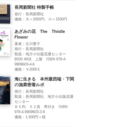
長周新聞社 特製手帳
発行：長周新聞社
価格：大＝2000円、小＝1500円
あざみの花 The Thistle
Flower
著者：古川豊子
発行：長周新聞社
取扱：地方小出版流通センター
B5判 48項 上製 ISBN 978-4-
9909603-4-6
価格：￥2000Ｅ
海に生きる 本州最西端・下関
の漁業密着ルポ
発行：長周新聞社
取扱：長周新聞社、地方小出版流通
センター
Ｂ５判 ５２頁 帯付き ISBN
978-4-9909603-3-9
価格：1,600円＋税