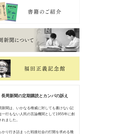
長周新聞の定期購読とカンパの訴え
周新聞は、いかなる権威に対しても書けない記
は一行もない人民の言論機関として1955年に創
されました。
っかり行き詰まった戦後社会の打開を求める幾