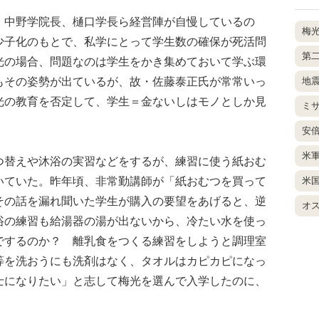
中野学院長、樋口学長ら経営陣が自慢しているの
梅
少子化のもとで、私学にとって学生数の確保が死活問
第
光の場合、問題なのは学生をかき集めておいて学ぶ環
もその姿勢が出ているが、故・佐藤泰正氏が常常いっ
地
光の教育を否定して、学生＝金ないしはモノとしか見
ミ
安
米
つ替えや沐浴の実習などをするが、練習に使う紙おむ
いていた。昨年頃、非常勤講師が「紙おむつを買って
米
その話を漏れ聞いた学生が購入の要望をあげると、逆
オ
浴の練習も給湯器の湯が出ないから、冷たい水を使っ
でするのか？ 離乳食をつくる練習をしようと調理室
等を洗おうにも洗剤はなく、タオルはカピカピになっ
士になりたい」と志して梅光を選んで入学したのに、
。