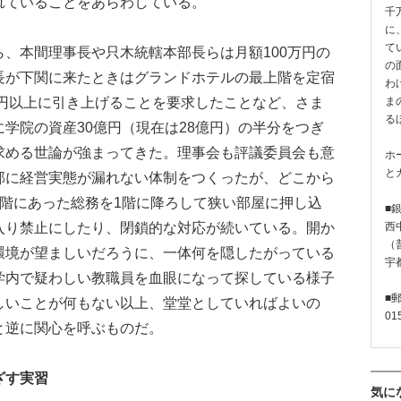
れていることをあらわしている。
千
に
て
、本間理事長や只木統轄本部長らは月額100万円の
の
長が下関に来たときはグランドホテルの最上階を定宿
わ
万円以上に引き上げることを要求したことなど、さま
ま
る
学院の資産30億円（現在は28億円）の半分をつぎ
求める世論が強まってきた。理事会も評議委員会も意
ホ
と
部に経営実態が漏れない体制をつくったが、どこから
2階にあった総務を1階に降ろして狭い部屋に押し込
■
入り禁止にしたり、閉鎖的な対応が続いている。開か
西
（普
環境が望ましいだろうに、一体何を隠したがっている
宇
学内で疑わしい教職員を血眼になって探している様子
■
しいことが何もない以上、堂堂としていればよいの
01
と逆に関心を呼ぶものだ。
ざす実習
気に