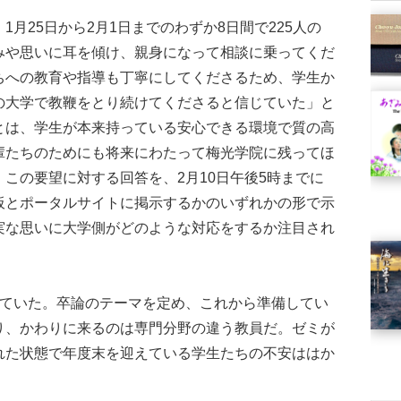
月25日から2月1日までのわずか8日間で225人の
みや思いに耳を傾け、親身になって相談に乗ってくだ
ちへの教育や指導も丁寧にしてくださるため、学生か
の大学で教鞭をとり続けてくださると信じていた」と
とは、学生が本来持っている安心できる環境で質の高
輩たちのためにも将来にわたって梅光学院に残ってほ
この要望に対する回答を、2月10日午後5時までに
板とポータルサイトに掲示するかのいずれかの形で示
実な思いに大学側がどのような対応をするか注目され
ていた。卒論のテーマを定め、これから準備してい
り、かわりに来るのは専門分野の違う教員だ。ゼミが
れた状態で年度末を迎えている学生たちの不安ははか