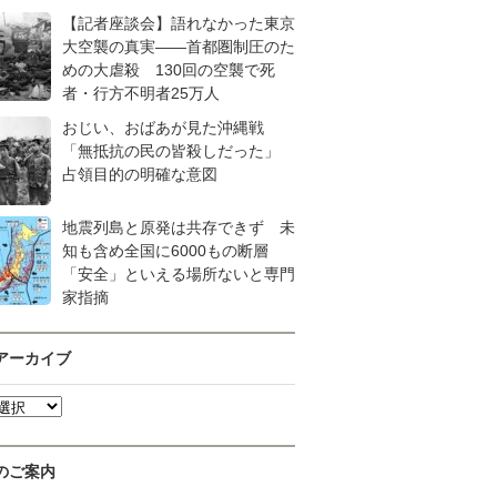
【記者座談会】語れなかった東京
大空襲の真実――首都圏制圧のた
めの大虐殺 130回の空襲で死
者・行方不明者25万人
おじい、おばあが見た沖縄戦
「無抵抗の民の皆殺しだった」
占領目的の明確な意図
地震列島と原発は共存できず 未
知も含め全国に6000もの断層
「安全」といえる場所ないと専門
家指摘
アーカイブ
のご案内