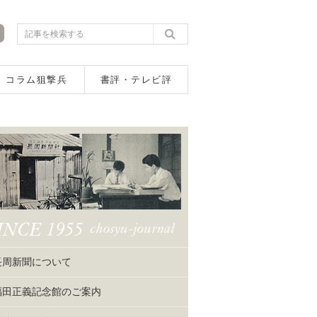
コラム狙撃兵
書評・テレビ評
長周新聞について
福田正義記念館のご案内