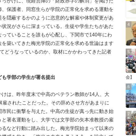
きっかけに、現経営陣の「財政赤字の解消」を掲げた
師、保護者、同窓生らが学院の正常化を求める運動を
題を隠蔽するかのように恣意的な解雇や体制変更があ
い状況がさらに深まっている。生徒や学生たちがあた
っていることを誰もが心配し、下関市で140年にわ
位を築いてきた梅光学院の正常化を求める世論はます
へてどうなっているのか、取材にかかわってきた記者
ども学部の学生が署名提出
会】
けは、昨年度末で中高のベテラン教師が14人、大
、解雇されたことだった。その辞めさせ方があまりに
関市民に衝撃を与えた。中高の生徒が真っ先に動き始
うと署名運動をし、大学では文学部の矢本准教授の雇
めるなど行動に踏み出した。梅光学院始まって以来の