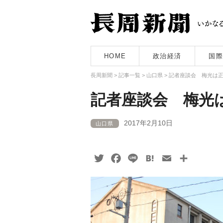
HOME
政治経済
国際
長周新聞
>
記事一覧
>
山口県
>
記者座談会 梅光は
記者座談会 梅光
2017年2月10日
山口県
Twitter
Facebook
Line
Hatena
Email
共
有