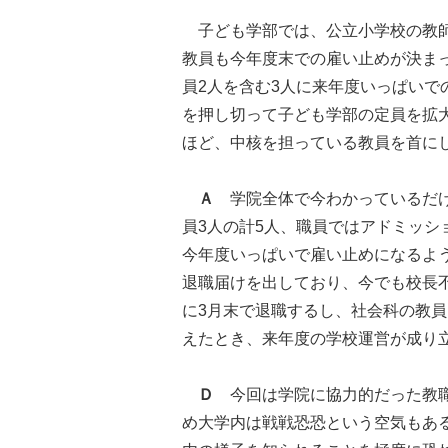
子ども学部では、公立小学校の教師
教員も今年度末での雇い止めが決ま
員2人を含む3人に来年度いっぱい
を押し切って子ども学部の定員を拡
ほど、中核を担っている教員を首に
Ａ
学院全体で今わかっているだけ
員3人の計5人、職員ではアドミッショ
今年度いっぱいで雇い止めになるよう
退職届けを出しており、今でも校長
に3月末で退職するし、社会科の教
えたとき、来年度の学校運営が成り
Ｄ
今回は学院に協力的だった教職
め大学内は戦戦恐恐という空気もあ