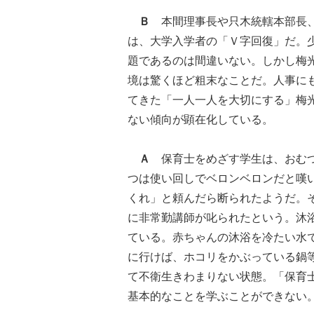
Ｂ
本間理事長や只木統轄本部長、
は、大学入学者の「Ｖ字回復」だ。
題であるのは間違いない。しかし梅
境は驚くほど粗末なことだ。人事に
てきた「一人一人を大切にする」梅
ない傾向が顕在化している。
Ａ
保育士をめざす学生は、おむ
つは使い回しでベロンベロンだと嘆
くれ」と頼んだら断られたようだ。
に非常勤講師が叱られたという。沐
ている。赤ちゃんの沐浴を冷たい水
に行けば、ホコリをかぶっている鍋
て不衛生きわまりない状態。「保育
基本的なことを学ぶことができない