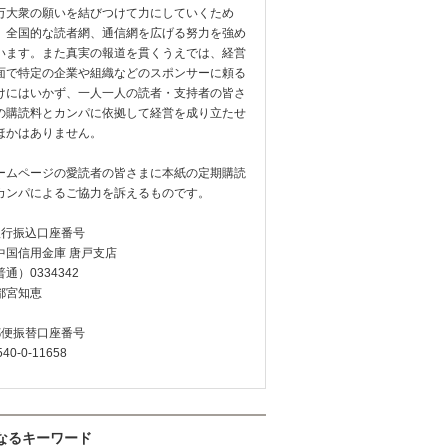
万大衆の願いを結びつけて力にしていくため
、全国的な読者網、通信網を広げる努力を強め
います。また真実の報道を貫くうえでは、経営
面で特定の企業や組織などのスポンサーに頼る
けにはいかず、一人一人の読者・支持者の皆さ
の購読料とカンパに依拠して経営を成り立たせ
ほかはありません。
ームページの愛読者の皆さまに本紙の定期購読
カンパによるご協力を訴えるものです。
銀行振込口座番号
中国信用金庫 唐戸支店
通）0334342
都宮知恵
郵便振替口座番号
540-0-11658
なるキーワード