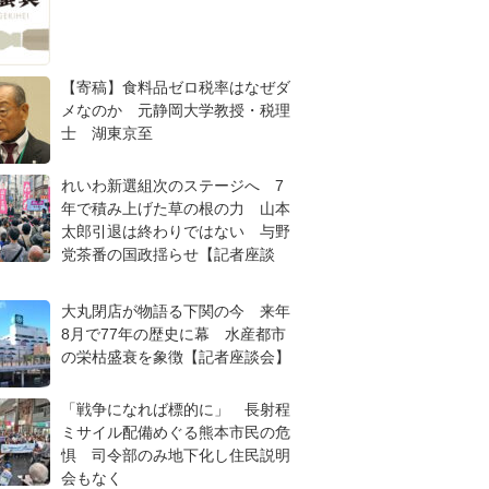
【寄稿】食料品ゼロ税率はなぜダ
メなのか 元静岡大学教授・税理
士 湖東京至
れいわ新選組次のステージへ 7
年で積み上げた草の根の力 山本
太郎引退は終わりではない 与野
党茶番の国政揺らせ【記者座談
大丸閉店が物語る下関の今 来年
8月で77年の歴史に幕 水産都市
の栄枯盛衰を象徴【記者座談会】
「戦争になれば標的に」 長射程
ミサイル配備めぐる熊本市民の危
惧 司令部のみ地下化し住民説明
会もなく