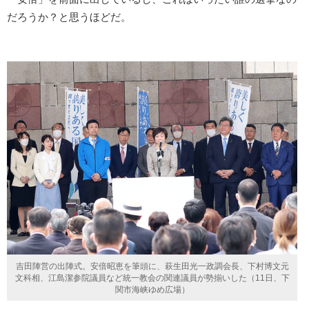
だろうか？と思うほどだ。
吉田陣営の出陣式。安倍昭恵を筆頭に、萩生田光一政調会長、下村博文元
文科相、江島潔参院議員など統一教会の関連議員が勢揃いした（11日、下
関市海峡ゆめ広場）