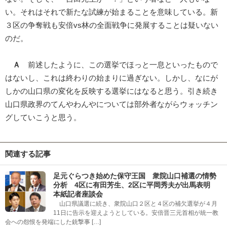
い。それはそれで新たな試練が始まることを意味している。新
３区の争奪戦も安倍vs林の全面戦争に発展することは疑いない
のだ。
Ａ
前述したように、この選挙でほっと一息といったもので
はないし、これは終わりの始まりに過ぎない。しかし、なにが
しかの山口県の変化を反映する選挙にはなると思う。引き続き
山口県政界のてんやわんやについては部外者ながらウォッチン
グしていこうと思う。
関連する記事
足元ぐらつき始めた保守王国 衆院山口補選の情勢
分析 4区に有田芳生、2区に平岡秀夫が出馬表明
本紙記者座談会
山口県議選に続き、衆院山口２区と４区の補欠選挙が４月
11日に告示を迎えようとしている。安倍晋三元首相が統一教
会への怨恨を発端にした銃撃事 […]