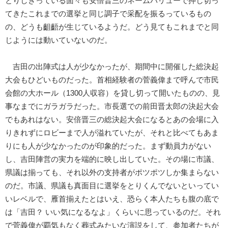
とりしきっている面々も安倍晋三のネームバリューで押し切っ
てきたこれまでの選挙と同じ調子で采配を振るっているもの
の、どうも齟齬が生じているようだ。どう見てもこれまでと同
じようには動いていないのだ。
吉田の出陣式は人が少なかったが、期間中に開催した総決起
大会もひどいものだった。首相経験者の菅義偉まで呼んで市民
会館の大ホール（1300人収容）を貸し切って開いたものの、見
事なまでにガラガラだった。市長選での前田晋太郎の決起大会
でもあれはない。安倍晋三の総決起大会になるとあの会場に入
りきれずにロビーまで人が溢れていたが、それと比べてもあま
りにも人が少なかったのが印象的だった。まず動員力がない
し、吉田陣営の実力を端的に映し出していた。その場に市議、
県議は揃っても、それ以外の支持者がポツポツしか集まらない
のだ。市議、県議も真面目に選挙をとりくんでないといってい
いレベルで、雁首揃えたとはいえ、恐らく本人たちも腹の底で
は「吉田？ いい気になるなよ」くらいに思っているのだ。それ
で菅義偉が覇気もなく葬式みたいな演説をして、参加者たちが