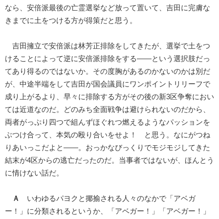
なら、安倍派最後の亡霊選挙など放って置いて、吉田に完膚な
きまでに土をつける方が得策だと思う。
吉田擁立で安倍派は林芳正排除をしてきたが、選挙で土をつ
けることによって逆に安倍派排除をする――という選択肢だっ
てあり得るのではないか。その度胸があるのかないのかは別だ
が、中途半端をして吉田が国会議員にワンポイントリリーフで
成り上がるより、早々に排除する方がその後の新3区争奪におい
ては近道なのだ。どのみち全面戦争は避けられないのだから、
両者がっぷり四つで組んずほぐれつ燃えるようなパッションを
ぶつけ合って、本気の殴り合いをせよ！ と思う。なにがつね
りあいっこだよと――。おっかなびっくりでモジモジしてきた
結末が4区からの逃亡だったのだ。当事者ではないが、ほんとう
に情けない話だ。
Ａ
いわゆるパヨクと揶揄される人々のなかで「アベガ
ー！」に分類されるというか、「アベガー！」「アベガー！」