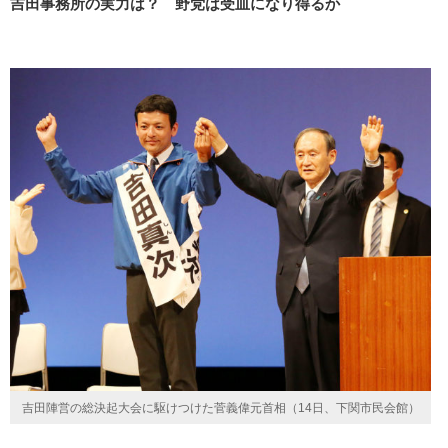
吉田事務所の実力は？ 野党は受皿になり得るか
吉田陣営の総決起大会に駆けつけた菅義偉元首相（14日、下関市民会館）