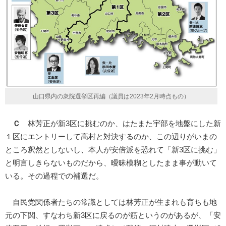
山口県内の衆院選挙区再編（議員は2023年2月時点もの）
Ｃ
林芳正が新3区に挑むのか、はたまた宇部を地盤にした新
１区にエントリーして高村と対決するのか、この辺りがいまの
ところ釈然としないし、本人が安倍派を恐れて「新3区に挑む」
と明言しきらないものだから、曖昧模糊としたまま事が動いて
いる。その過程での補選だ。
自民党関係者たちの常識としては林芳正が生まれも育ちも地
元の下関、すなわち新3区に戻るのが筋というのがあるが、「安