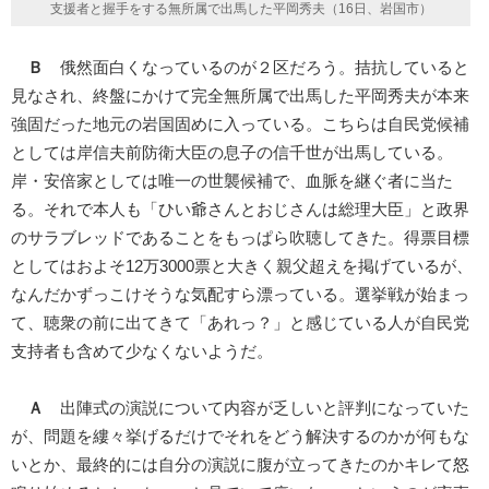
支援者と握手をする無所属で出馬した平岡秀夫（16日、岩国市）
Ｂ
俄然面白くなっているのが２区だろう。拮抗していると
見なされ、終盤にかけて完全無所属で出馬した平岡秀夫が本来
強固だった地元の岩国固めに入っている。こちらは自民党候補
としては岸信夫前防衛大臣の息子の信千世が出馬している。
岸・安倍家としては唯一の世襲候補で、血脈を継ぐ者に当た
る。それで本人も「ひい爺さんとおじさんは総理大臣」と政界
のサラブレッドであることをもっぱら吹聴してきた。得票目標
としてはおよそ12万3000票と大きく親父超えを掲げているが、
なんだかずっこけそうな気配すら漂っている。選挙戦が始まっ
て、聴衆の前に出てきて「あれっ？」と感じている人が自民党
支持者も含めて少なくないようだ。
Ａ
出陣式の演説について内容が乏しいと評判になっていた
が、問題を縷々挙げるだけでそれをどう解決するのかが何もな
いとか、最終的には自分の演説に腹が立ってきたのかキレて怒