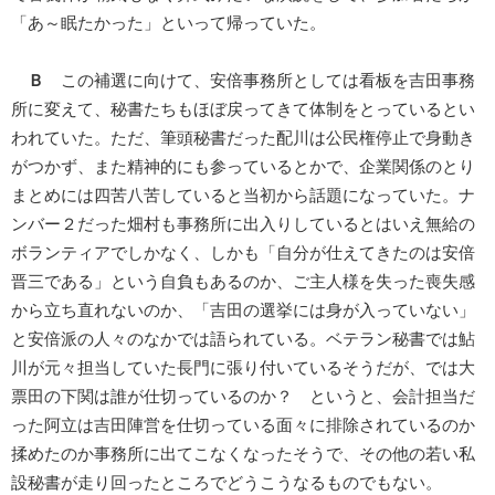
「あ～眠たかった」といって帰っていた。
Ｂ
この補選に向けて、安倍事務所としては看板を吉田事務
所に変えて、秘書たちもほぼ戻ってきて体制をとっているとい
われていた。ただ、筆頭秘書だった配川は公民権停止で身動き
がつかず、また精神的にも参っているとかで、企業関係のとり
まとめには四苦八苦していると当初から話題になっていた。ナ
ンバー２だった畑村も事務所に出入りしているとはいえ無給の
ボランティアでしかなく、しかも「自分が仕えてきたのは安倍
晋三である」という自負もあるのか、ご主人様を失った喪失感
から立ち直れないのか、「吉田の選挙には身が入っていない」
と安倍派の人々のなかでは語られている。ベテラン秘書では鮎
川が元々担当していた長門に張り付いているそうだが、では大
票田の下関は誰が仕切っているのか？ というと、会計担当だ
った阿立は吉田陣営を仕切っている面々に排除されているのか
揉めたのか事務所に出てこなくなったそうで、その他の若い私
設秘書が走り回ったところでどうこうなるものでもない。