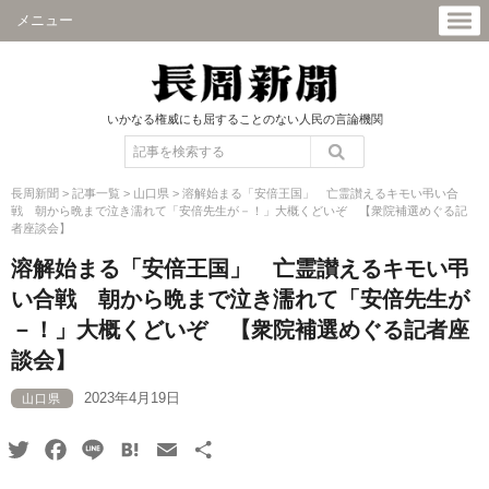
メニュー
いかなる権威にも屈することのない人民の言論機関
長周新聞
>
記事一覧
>
山口県
>
溶解始まる「安倍王国」 亡霊讃えるキモい弔い合
戦 朝から晩まで泣き濡れて「安倍先生が－！」大概くどいぞ 【衆院補選めぐる記
者座談会】
溶解始まる「安倍王国」 亡霊讃えるキモい弔
い合戦 朝から晩まで泣き濡れて「安倍先生が
－！」大概くどいぞ 【衆院補選めぐる記者座
談会】
2023年4月19日
山口県
Twitter
Facebook
Line
Hatena
Email
共
有