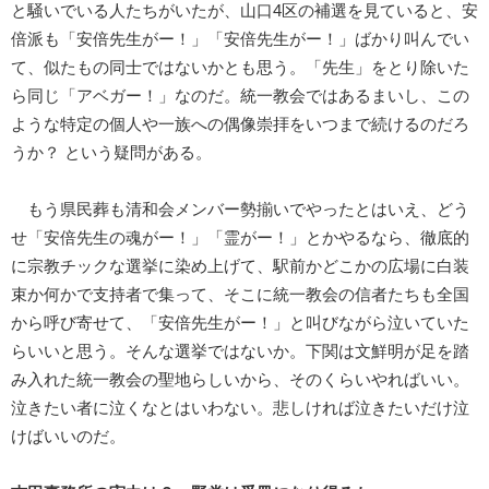
と騒いでいる人たちがいたが、山口4区の補選を見ていると、安
倍派も「安倍先生がー！」「安倍先生がー！」ばかり叫んでい
て、似たもの同士ではないかとも思う。「先生」をとり除いた
ら同じ「アベガー！」なのだ。統一教会ではあるまいし、この
ような特定の個人や一族への偶像崇拝をいつまで続けるのだろ
うか？ という疑問がある。
もう県民葬も清和会メンバー勢揃いでやったとはいえ、どう
せ「安倍先生の魂がー！」「霊がー！」とかやるなら、徹底的
に宗教チックな選挙に染め上げて、駅前かどこかの広場に白装
束か何かで支持者で集って、そこに統一教会の信者たちも全国
から呼び寄せて、「安倍先生がー！」と叫びながら泣いていた
らいいと思う。そんな選挙ではないか。下関は文鮮明が足を踏
み入れた統一教会の聖地らしいから、そのくらいやればいい。
泣きたい者に泣くなとはいわない。悲しければ泣きたいだけ泣
けばいいのだ。