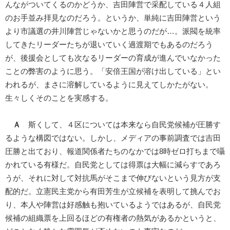
んながついてくるのかどうか、吉田陣営で采配している４人組
のお手並み拝見なのだろう。というか、単純に吉田陣営という
より市議選の井川陣営じゃないかと思うのだが…。派閥を統率
してきたリーダーたちが退いていく過渡期でもあるのだろう
が、後援会としても次なるリーダーの育成が進んでいなかった
ことの弊害のように思う。「安倍王国が溶け出している」とい
われるが、まさに溶解しているように見えてしかたがない。
生々しくそのことを実感する。
Ａ
斯くして、４区については本来なら自民党候補が圧勝す
るような構図ではない。しかし、メディアの事前調査では吉田
圧勝と出ており、報道関係者たちのなかでは8時ゼロ打ちまで囁
かれている有様だ。自民党としては得票は大幅に減らすであろ
うが、それに対して対抗馬がそこまで伸びないという見方が支
配的だ。立憲民主党から有田芳生が立候補を表明して挑んでお
り、本人や陣営は好感触も抱いているようではあるが、自民党
候補の組織票を上回るほどの有権者の熱気があるかというと、