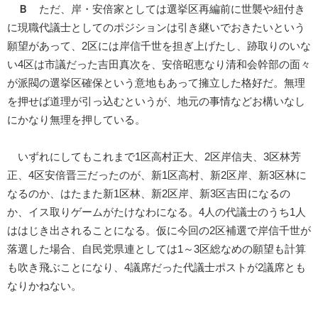
Ｂ
ただ、岸・安倍家としては選挙区再編前に世襲や紐付き
に現職代議士としてのポジションは引き継いでおきたいという
願望があって、2区には岸信千世を担ぎ上げたし、跡取りのいな
い4区は市議だった吉田真次を、安倍昭恵なり清和会幹部の面々
が派閥の選挙区確保という意地もあって擁立した格好だ。無理
を押せば道理が引っ込むというが、地元の事情などお構いなし
にかなり無理を押している。
いずれにしてもこれまで1区高村正大、2区岸信夫、3区林芳
正、4区安倍晋三だったのが、新1区高村、新2区岸、新3区林に
なるのか、はたまた新1区林、新2区岸、新3区吉田になるの
か、イス取りゲームがたけなわになる。4人の代議士のうち1人
ははじき出されることになる。仮に今回の2区補選で岸信千世が
落選した場合、自民党県連としては1～3区総なめの願望も計算
も吹き飛ぶことになり、4議席だった代議士ポストが2議席とも
なりかねない。