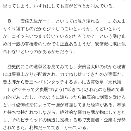
思ってしまう。いずれにしても霊がどうとか叫んでいる。
Ｂ
「安倍先生がー！」といっては泣き濡れる――。あんま
りくり返すものだから少々しつこいというか、くどいという
か、コイツらいつまで泣いているのだろうか？ という受け止
めは一般の有権者のなかでも正直あるようだ。安倍派に涙は似
合わないというのがあるからだろう。
歴史的にこの選挙区を見てみても、安倍晋太郎の代から秘書
には警察上がりが配置され、力でねじ伏せてきたのが実際だ。
晋太郎から晋三へバトンタッチするさいに古賀敬章（元代議
士）が“ケチって火炎瓶”のように叩きつぶされたのも極めて暴
力的であったし、そのように逆らったら徹底的に制裁を受ける
という恐怖政治によって一強が君臨してきた経緯がある。林派
と持ちつ持たれつしながら、絶対的な権力を我が物にしてきた
し、そのピラミッドの構造に投機する形で支援者・企業も形勢
されてきた。利権だってでき上がっている。