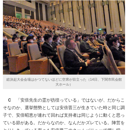
総決起大会会場はかつてないほどに空席が目立った（14日、下関市民会館
大ホール）
Ｃ
「安倍先生の霊が彷徨っている」ではないが、だからこ
そなのか、選挙態勢としては安倍晋三が生きていた時と同じ調
子で、安倍昭恵が連れて回れば支持者は同じように動くと思っ
ている節がある。だからなのか、なんだかズレている。陣営を