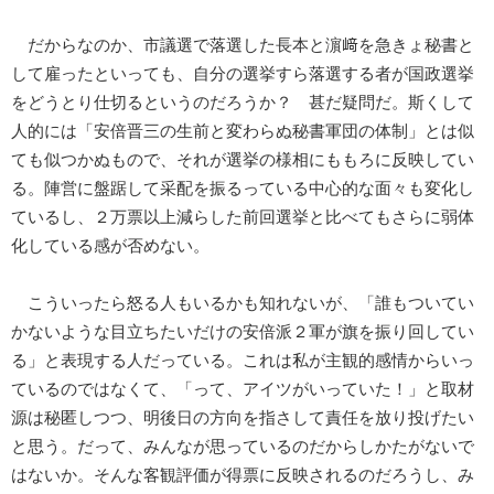
だからなのか、市議選で落選した長本と濵﨑を急きょ秘書と
して雇ったといっても、自分の選挙すら落選する者が国政選挙
をどうとり仕切るというのだろうか？ 甚だ疑問だ。斯くして
人的には「安倍晋三の生前と変わらぬ秘書軍団の体制」とは似
ても似つかぬもので、それが選挙の様相にももろに反映してい
る。陣営に盤踞して采配を振るっている中心的な面々も変化し
ているし、２万票以上減らした前回選挙と比べてもさらに弱体
化している感が否めない。
こういったら怒る人もいるかも知れないが、「誰もついてい
かないような目立ちたいだけの安倍派２軍が旗を振り回してい
る」と表現する人だっている。これは私が主観的感情からいっ
ているのではなくて、「って、アイツがいっていた！」と取材
源は秘匿しつつ、明後日の方向を指さして責任を放り投げたい
と思う。だって、みんなが思っているのだからしかたがないで
はないか。そんな客観評価が得票に反映されるのだろうし、み