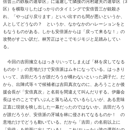
倍晋三の鉄板の選挙区」に遠慮して隣接の河村建夫の選挙区（3
区）を横取りしたばっかりのタイミングで安倍晋三が銃殺さ
れ、「やっぱり戻ります」といい出すのも間が悪いというか、
人としてどうなの？ というか、なかなかのハレーションをと
もなうものがある。しかも安倍派からは「戻って来るな！」の
攻勢がすごい訳だ。林芳正はそこでモジモジと足踏みしてい
る。
今回の吉田擁立もはっきりいってしまえば「林を戻してなる
ものか！」の意地だけで安倍派はムキになっている。はっきり
いって、吉田だろうが誰だろうが構わないといった調子だ。だ
から、出陣式等々で候補者は吉田真次なのに、あろうことか後
援会長が「安倍真次」と名前を間違えて叫んだりする。伊藤会
長はそのことでずいぶんと落ち込んでいるらしいが、ある意味
正直に現状を映し出した一幕だったのではないか。吉田だろう
が誰だろうが、安倍派の牙城を林に侵されてなるものか！ の
意地だけでどうも動いている。だから「吉田」の名前以上に
「安倍」を前面に出しているし、これはいったい誰の選挙なの