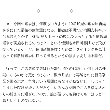
◇ ◇
Ａ
今回の選挙は、何度もいうように10増10減の選挙区再編
を前にした最後の衆院選になる。根拠は不明だが内閣支持率が
45％超えとかで、G7広島サミットの後にひょっとすると解散総
選挙が実施されるのでは？ という憶測も永田町界隈では飛び
交っているそうだ。長期政権を敷くために、タイミングを見計
らって解散総選挙に打って出るというのはままあり得る話だ。
従って、この選挙で選ばれた2区、4区の代議士が何カ月の任
期になるのかは定かではない。数カ月後には再編された新選挙
区を巡るポスト争奪という展開にもなりかねないし、しばらく
こうした喧騒が続くのだろう。いろんな意味でこの選挙は終わ
りの始まりに過ぎないのだ。誰が勝っても負けても、ほっと一
息というものではない。