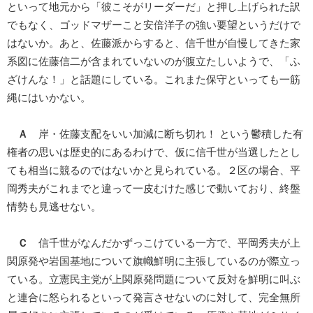
といって地元から「彼こそがリーダーだ」と押し上げられた訳
でもなく、ゴッドマザーこと安倍洋子の強い要望というだけで
はないか。あと、佐藤派からすると、信千世が自慢してきた家
系図に佐藤信二が含まれていないのが腹立たしいようで、「ふ
ざけんな！」と話題にしている。これまた保守といっても一筋
縄にはいかない。
Ａ
岸・佐藤支配をいい加減に断ち切れ！ という鬱積した有
権者の思いは歴史的にあるわけで、仮に信千世が当選したとし
ても相当に競るのではないかと見られている。２区の場合、平
岡秀夫がこれまでと違って一皮むけた感じで動いており、終盤
情勢も見逃せない。
Ｃ
信千世がなんだかずっこけている一方で、平岡秀夫が上
関原発や岩国基地について旗幟鮮明に主張しているのが際立っ
ている。立憲民主党が上関原発問題について反対を鮮明に叫ぶ
と連合に怒られるといって発言させないのに対して、完全無所