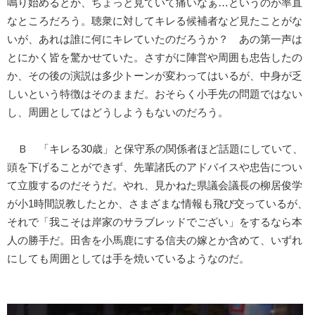
鳴り始めるとか、ちょっと見ていて痛いなぁ…というのが率直
なところだろう。聴衆に対してキレる候補者など見たことがな
いが、あれは誰に何にキレていたのだろうか？ あの第一声は
とにかく皆を驚かせていた。さすがに陣営や周囲も忠告したの
か、その後の演説は多少トーンが変わってはいるが、中身が乏
しいという特徴はそのままだ。おそらく小手先の問題ではない
し、周囲としてはどうしようもないのだろう。
Ｂ 「キレる30歳」と保守系の関係者ほど話題にしていて、
頭を下げることができず、先輩諸氏のアドバイスや忠告につい
て立腹するのだそうだ。やれ、見かねた県議会議長の柳居俊学
が小1時間説教したとか、さまざまな情報も飛び交っているが、
それで「我こそは岸家のサラブレッドでござい」をするなら本
人の勝手だ。田舎を小馬鹿にする信夫の嫁とか含めて、いずれ
にしても周囲としては手を焼いているようなのだ。