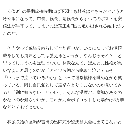
安倍8年の長期政権時期には下関でも林派はどちらかというと
冷や飯になって、市長、議長、副議長からすべてのポストを安
倍派が牛耳って、しまいには芳正も3区に追い出される始末だっ
たのだ。
そうやって威張り散らしてきた連中が、いまになってお涙頂
戴をしても周囲としては萎えるというか、なんじゃそれ？ と
思ってしまうのも無理はない。林派なんて、ほんとに性格が悪
いなぁ…と思うのだが「アイツら朝から晩まで泣いてるぞ」
「いつまで泣いているのか」といって選挙模様を眺めながら笑
っている。同じ自民党として選挙をとりくまないのか聞いてみ
ると「別に知らない」とかいう。そんな温度だ。度胸があるの
かないのか知らないが、これが完全ボイコットした場合は8万票
などとてもではない。
林派県議の塩満が吉田の出陣式や総決起大会に出てこないと