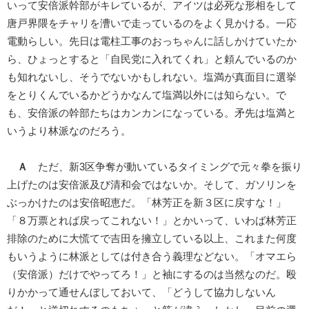
いって安倍派幹部がキレているが、アイツは必死な形相をして
唐戸界隈をチャリを漕いで走っているのをよく見かける。一応
電動らしい。先日は電柱工事のおっちゃんに話しかけていたか
ら、ひょっとすると「自民党に入れてくれ」と頼んでいるのか
も知れないし、そうでないかもしれない。塩満が真面目に選挙
をとりくんでいるかどうかなんて塩満以外には知らない。で
も、安倍派の幹部たちはカンカンになっている。矛先は塩満と
いうより林派なのだろう。
Ａ
ただ、新3区争奪が動いているタイミングで元々拳を振り
上げたのは安倍派及び清和会ではないか。そして、ガソリンを
ぶっかけたのは安倍昭恵だ。「林芳正を新３区に戻すな！」
「８万票とれば戻ってこれない！」とかいって、いわば林芳正
排除のために大慌てで吉田を擁立している以上、これまた何度
もいうように林派としては付き合う義理などない。「オマエら
（安倍派）だけでやってろ！」と袖にするのは当然なのだ。殴
りかかって通せんぼしておいて、「どうして協力しないん