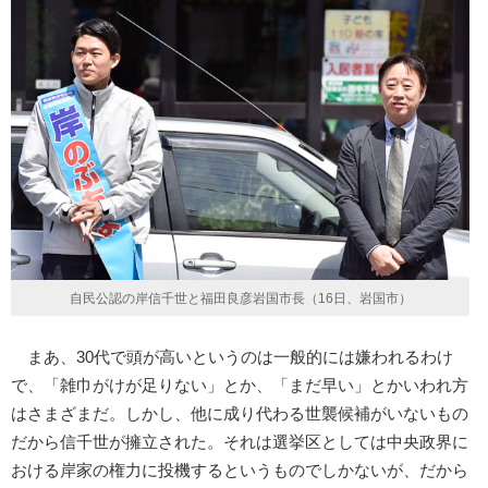
自民公認の岸信千世と福田良彦岩国市長（16日、岩国市）
まあ、30代で頭が高いというのは一般的には嫌われるわけ
で、「雑巾がけが足りない」とか、「まだ早い」とかいわれ方
はさまざまだ。しかし、他に成り代わる世襲候補がいないもの
だから信千世が擁立された。それは選挙区としては中央政界に
おける岸家の権力に投機するというものでしかないが、だから