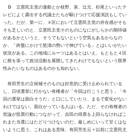
Ｄ
立憲民主党の蓮舫とか枝野、泉、辻元、杉尾といったテ
レビによく露出する代議士たちが駆けつけて応援演説もしてい
った。だが、第一に、４区において立憲民主党の存在感がそも
そも乏しいのと、立憲民主党そのものになにがしらかの期待値
があるかというと、そうでもないという空気もあるからなの
か、「終盤にかけて怒濤の勢いで伸びている」とはいいがたい
状況がある。この地域にルーツはあるとはいえ、もともと４区
に根を張って政治活動を展開してきたわけでもないという限界
性みたいなものはあるのかも知れない。
有田芳生の立候補そのものは好意的に受け止められている
し、日頃選挙に行かない有権者が「今回は行こうと思う」「今
回の選挙は面白そうだ」と口にしていたり、まるで変化がない
わけではない。面白がっている人はいる。ただ、その有権者の
世論が投票行動につながって、吉田の得票を上回らなければこ
れまた当選にはたどりつけないのだ。厳しめにいって甘くはな
いように思う。これはある意味、有田芳生云々以前に立憲民主