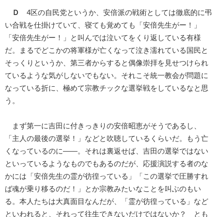
Ｄ
4区の自民党というか、安倍派の戦術としては徹底的に弔
い合戦を仕掛けていて、寝ても覚めても「安倍先生がー！」
「安倍先生がー！」と叫んでは泣いてをくり返している有様
だ。まるでどこかの将軍様が亡くなって泣き濡れている国民と
そっくりというか、第三者からすると偶像崇拝を見せつけられ
ているような気がしないでもない。それこそ統一教会が問題に
なっている折に、極めて宗教チックな選挙戦をしているなと思
う。
まず第一に吉田に付きっきりの安倍昭恵がそうであるし、
「主人の最後の選挙！」などと吹聴しているくらいだ。もう亡
くなっているのに――。それは裏返せば、吉田の選挙ではない
といっているようなものでもあるのだが、応援演説する者のな
かには「安倍先生の霊が彷徨っている」「この選挙で圧勝すれ
ば魂が乗り移るのだ！」とか宗教みたいなことを叫ぶのもい
る。本人たちは大真面目なんだが、「霊が彷徨っている」など
といわれると、それって往生できないだけではないか？ とも