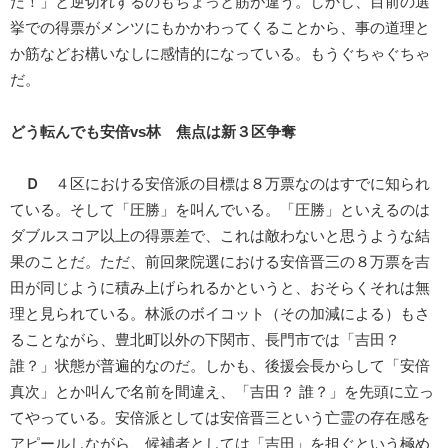
だ！」と逆切れするのもちょっと筋が違う。しかし、目前の選
挙での得票がメンツにもかかわってくることから、事の道理と
か筋などお構いなしに感情的になっている。もうぐちゃぐちゃ
だ。
どう転んでも安倍vs林 焦点は新３区争奪
Ｄ
４区における安倍派の目標は８万票なのはすでに知られ
ている。そして「圧勝」を叫んでいる。「圧勝」といえるのは
ダブルスコア以上の得票差で、これは敵わないと思うような結
果のことだ。ただ、前回衆院選における安倍晋三の８万票を吉
田が同じように積み上げられるかというと、おそらくそれは無
理と見られている。林派のボイコット（その加減による）もさ
ることながら、豊北町以外の下関市、長門市では「吉田？
誰？」状態が普遍的なのだ。しかも、後援会長からして「安倍
真次」とか叫んで名前を間違え、「吉田？ 誰？」を先頭に立っ
てやっている。安倍派としては安倍晋三という亡霊の存在感を
アピールしながら、候補者としては「吉田」を担ぐという極め