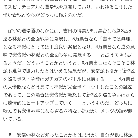
てスピリチュアルな選挙戦を展開しており、いわゆるこうした
弔い合戦とやらがどっちに転ぶのかだ。
保守の選挙通のなかには、吉田の得票が6万票台なら新3区を
巡る林派との全面戦争に発展し、5万票台なら「吉田では無理」
となる林派にとっては丁度良い案配となり、4万票台なら逆の意
味で安倍派vs林派との全面戦争に発展する――と占う向きもあ
るようだ。どういうことかというと、6万票出したらそこそこ林
派も選挙で協力したとはいえる結果だが、安倍派も引かず新3区
を巡るポスト争奪はガチガチのバトルに発展する――。4万票台
の大惨敗ならどう見ても林派が完全ボイコットしたことの証左
であって、この場合は安倍派が激怒して新3区を巡る争いはさら
に感情的にヒートアップしていく――というものだ。どっちに
転んでも安倍vs林にならざるを得ない訳だが、メンツの話が動
いている。
Ｂ
安倍vs林など知ったことかとは思うが、自分が仮に林派