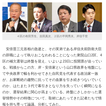
４区の有田芳生、吉田真次、２区の平岡秀夫、岸信千世
安倍晋三元首相の急逝と、その実弟である岸信夫前防衛大臣
の辞職によって執りおこなわれることになった衆院山口2区、4
区の補欠選挙は終盤を迎え、いよいよ23日に投開票が迫ってい
る。戦後からこの方、岸・安倍家という山口県政界を地盤にし
て中央政界で幅を利かせてきた自民党を代表する政治家一族
が、お家断絶の趨勢に抗ってその血脈を引き続きつないでいく
のか、はたまた３代で幕引きとなり力を失っていく瞬間になる
のか、選挙結果に関心が高まっている。終盤にさしかかった選
挙情勢やその特徴について、取材にあたってきた記者たちで情
報を持ち寄って論議、分析してみた。