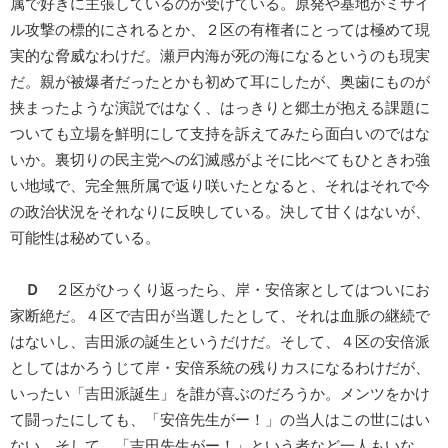
属で好きに主張しているのが受けている。原発や基地がミサイ
ル攻撃の標的にされるとか、２区の有権者にとっては極めて現
実的な脅威なわけだ。瀬戸内海が死の海になるというのも現実
だ。親が被爆者だったとかも初めて耳にしたが、奥歯にものが
挟まったような演説ではなく、はっきりと郷土が抱える課題に
ついても立場を鮮明にして支持を訴えてみたら面白いのではな
いか。裏切りの民主党への幻滅感がよそに比べてもひときわ強
い地域で、完全無所属で返り咲いたとなると、それはそれで今
の政治状況をそれなりに反映している。決して甘くはないが、
可能性は秘めている。
Ｄ
２区がひっくり返ったら、岸・安倍家としてはついにお
家断絶だ。４区で吉田が当選したとして、それは血脈の継続で
はないし、吉田派の誕生というだけだ。そして、４区の安倍派
としてはかろうじて岸・安倍系統の残りカスになるわけだが、
いったい「吉田派誕生」を誰が喜ぶのだろうか。メンツをかけ
て闘ったにしても、「安倍先生がー！」の当人はこの世にはい
ない。そして、「吉田先生がー！」という者など一人もいな