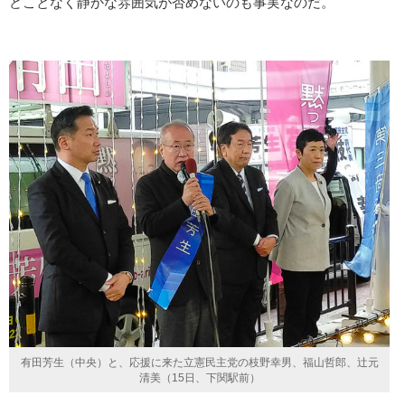
どことなく静かな雰囲気が否めないのも事実なのだ。
有田芳生（中央）と、応援に来た立憲民主党の枝野幸男、福山哲郎、辻元
清美（15日、下関駅前）