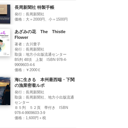
長周新聞社 特製手帳
発行：長周新聞社
価格：大＝2000円、小＝1500円
あざみの花 The Thistle
Flower
著者：古川豊子
発行：長周新聞社
取扱：地方小出版流通センター
B5判 48項 上製 ISBN 978-4-
9909603-4-6
価格：￥2000Ｅ
海に生きる 本州最西端・下関
の漁業密着ルポ
発行：長周新聞社
取扱：長周新聞社、地方小出版流通
センター
Ｂ５判 ５２頁 帯付き ISBN
978-4-9909603-3-9
価格：1,600円＋税