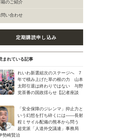
書籍のご紹介
お問い合わせ
定期購読申し込み
読まれている記事
れいわ新選組次のステージへ 7
年で積み上げた草の根の力 山本
太郎引退は終わりではない 与野
党茶番の国政揺らせ【記者座談
「安全保障のジレンマ」抑止力と
いう幻想を打ち砕くには――長射
程ミサイル配備の熊本から問う
超党派「人道外交議連」事務局
伊勢崎賢治