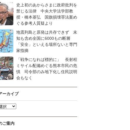
史上初のあからさまに政府批判を
禁じる法律 中央大学法学部教
授・橋本基弘 国旗損壊罪法案め
ぐる参考人質疑より
地震列島と原発は共存できず 未
知も含め全国に6000もの断層
「安全」といえる場所ないと専門
家指摘
「戦争になれば標的に」 長射程
ミサイル配備めぐる熊本市民の危
惧 司令部のみ地下化し住民説明
会もなく
アーカイブ
のご案内