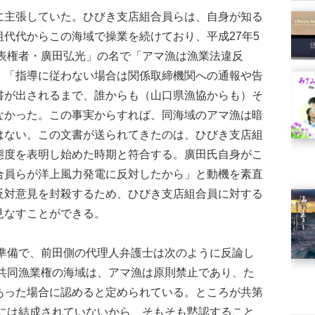
主張していた。ひびき支店組合員らは、自身が知る
代代からこの海域で操業を続けており、平成27年5
代表権者・廣田弘光」の名で「アマ漁は漁業法違反
」「指導に従わない場合は関係取締機関への通報や告
書が出されるまで、誰からも（山口県漁協からも）そ
なかった。この事実からすれば、同海域のアマ漁は暗
はない。この文書が送られてきたのは、ひびき支店組
態度を表明し始めた時期と符合する。廣田氏自身がこ
合員らが洋上風力発電に反対したから」と動機を素直
反対意見を封殺するため、ひびき支店組合員に対する
見なすことができる。
論準備で、前田側の代理人弁護士は次のように反論し
号共同漁業権の海域は、アマ漁は原則禁止であり、た
あった場合に認めると定められている。ところが共第
際には結成されていないから、そもそも黙認すること