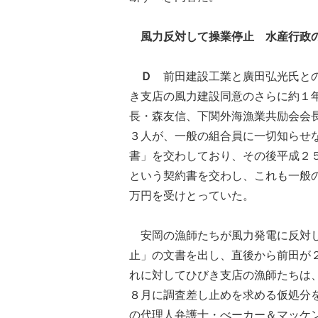
風力反対して操業停止 水産行政
Ｄ
前田建設工業と廣田弘光氏との
き支店の風力建設同意のさらに約１
長・森友信、下関外海漁業共励会会
３人が、一般の組合員に一切知らせ
書」を交わしており、その後平成２
という契約書を交わし、これも一般
万円を受けとっていた。
安岡の漁師たちが風力発電に反対し
止」の文書を出し、直後から前田が
れに対してひびき支店の漁師たちは
８月に調査差し止めを求める仮処分
の代理人弁護士・べーカー＆マッケ