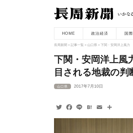
HOME
政治経済
国際
長周新聞
>
記事一覧
>
山口県
>
下関・安岡洋上風力
下関・安岡洋上風
目される地裁の判
2017年7月10日
山口県
Twitter
Facebook
Line
Hatena
Email
共
有