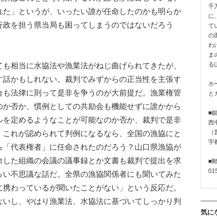
千
れた」というが、いったい誰が任命したのかも明らか
に
行政を担う県当局も困ってしまうのではないだろう
て
の
わ
ま
る
も相当に水協法や漁業法がねじ曲げられてきたが、
す話かもしれない。裁判でみずからの正当性を主張す
ホ
合も法律に則って是非を争うのが大前提だ。漁業権管
と
のか否か、慣例としての共励会も機能せずに誰かから
■
ルを定めるようなことが可能なのか否か、裁判で是非
西
（普
。これが認められて判例になるなら、全国の漁協にと
宇
ら「代表権者」に任命されたのだろう？山口県漁協が
命した組織の会議の議事録とか文書も裁判で提出を求
■
01
らい不思議な話だ。全県の漁協関係者にも聞いてみた
に携わっているが聞いたことがない」という反応だ。
ないし、やはり漁業法、水協法に基づいてしっかり判
気に