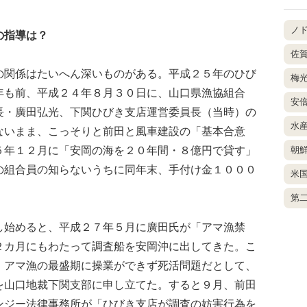
ノ
の指導は？
佐
関係はたいへん深いものがある。平成２５年のひび
梅
年も前、平成２４年８月３０日に、山口県漁協組合
安
長・廣田弘光、下関ひびき支店運営委員長（当時）の
水
ないまま、こっそりと前田と風車建設の「基本合意
５年１２月に「安岡の海を２０年間・８億円で貸す」
朝
の組合員の知らないうちに同年末、手付け金１０００
米
第
始めると、平成２７年５月に廣田氏が「アマ漁禁
２カ月にもわたって調査船を安岡沖に出してきた。こ
、アマ漁の最盛期に操業ができず死活問題だとして、
を山口地裁下関支部に申し立てた。すると９月、前田
ンジー法律事務所が「ひびき支店が調査の妨害行為を