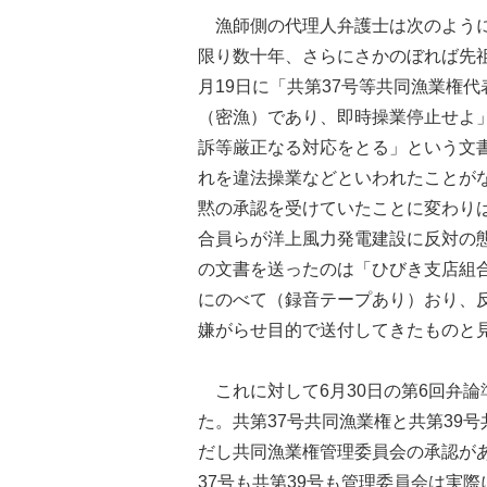
漁師側の代理人弁護士は次のように
限り数十年、さらにさかのぼれば先祖
月19日に「共第37号等共同漁業権
（密漁）であり、即時操業停止せよ
訴等厳正なる対応をとる」という文
れを違法操業などといわれたことが
黙の承認を受けていたことに変わり
合員らが洋上風力発電建設に反対の
の文書を送ったのは「ひびき支店組
にのべて（録音テープあり）おり、
嫌がらせ目的で送付してきたものと
これに対して6月30日の第6回弁
た。共第37号共同漁業権と共第39
だし共同漁業権管理委員会の承認が
37号も共第39号も管理委員会は実