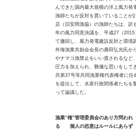
んできた国内最大規模の洋上風力発
漁師たちが反対を貫いていることが
店（旧安岡漁協）の漁師たちは、訳も
年の風力同意決議を、平成27（201
て撤回し、風力発電建設反対と環境
外海漁業共励会会長の廣田弘光氏か
やナマコ漁禁止をいい渡されるなど
圧力を加えられ、難儀な思いをして
共第37号等共同漁業権代表権者に
を提出して、水産行政関係者たちを
って論議した。
漁業“権”管理委員会のあり方問われ
る 個人の恣意はルールにあらず