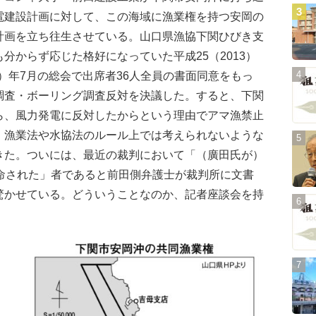
電建設計画に対して、この海域に漁業権を持つ安岡の
計画を立ち往生させている。山口県漁協下関ひびき支
分からず応じた格好になっていた平成25（2013）
5）年7月の総会で出席者36人全員の書面同意をもっ
調査・ボーリング調査反対を決議した。すると、下関
ら、風力発電に反対したからという理由でアマ漁禁止
、漁業法や水協法のルール上では考えられないような
きた。ついには、最近の裁判において「（廣田氏が）
任命された」者であると前田側弁護士が裁判所に文書
驚かせている。どういうことなのか、記者座談会を持