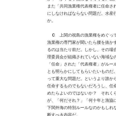
また「共同漁業権代表権者に任命さ
にしなければならない問題だ。水産
か。
Ｃ
上関の祝島の漁業権をめぐって
漁業権の専門家が聞いたら腰を抜か
るのは当たり前だ。しかし、その場
理委員会が組織されていない海域な
「任命」された「代表権者」がルー
とも明らかにしてもらいたいものだ
って重大な問題だ。というより誰か
任命するものでもないだろうし、任
めたらよいのではないか？ それく
が、「何だそれ？」「何十年と漁協
下関外海の特別ルールなのかもしれ
断すべき内容だ。