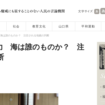
社会
教育文化
山口県
平和運動
 海は誰のものか？ 注目される地裁の判断
力 海は誰のものか？ 注
断