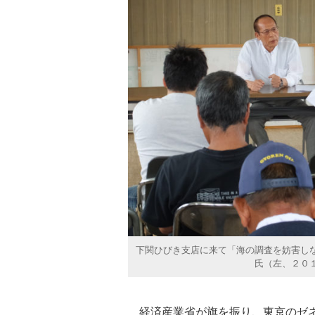
下関ひびき支店に来て「海の調査を妨害し
氏（左、２０
経済産業省が旗を振り、東京のゼネ