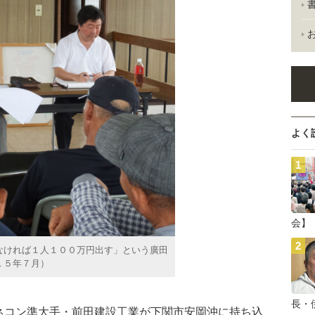
よく
会】
なければ１人１００万円出す」という廣田
１５年７月）
長・
コン準大手・前田建設工業が下関市安岡沖に持ち込