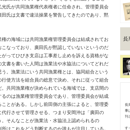
弘光氏が共同漁業権代表権者に任命され、管理委員会
廣田氏は文書で違法操業を警告してきたのであり、黙
。
権の海域には共同漁業権管理委員会は結成されてお
おこなっており、廣田氏が黙認していないというのだ
たがってひびき支店は工事差し止めを訴える資格がな
の文書を書いた人間は漁業法や水協法についてどれだ
思う。漁業法にいう共同漁業権とは、協同組合という
の行使方法を組合員の総意で決め、それに従って組合
だ。共同漁業権が決められている海域では、支店間の
するのは漁業権管理委員会であり、管理委員会が結成
ることがある。しかし前田側の主張によると、管理委
長
事
に代行させて管理させる、つまり安岡沖は「廣田の
刊
う。そんなことが漁業法・水協法上認められるの
す
判所はこれをどう判断するのか誰もが注目している。