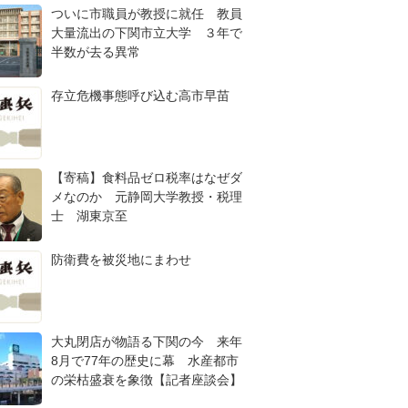
ついに市職員が教授に就任 教員
大量流出の下関市立大学 ３年で
半数が去る異常
存立危機事態呼び込む高市早苗
【寄稿】食料品ゼロ税率はなぜダ
メなのか 元静岡大学教授・税理
士 湖東京至
防衛費を被災地にまわせ
大丸閉店が物語る下関の今 来年
8月で77年の歴史に幕 水産都市
の栄枯盛衰を象徴【記者座談会】