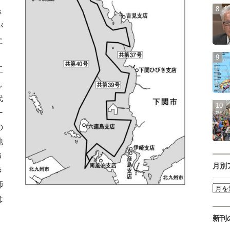
さ
が
に
、
工
し
代
ー
の
地
６
月別
き
師
は
新刊