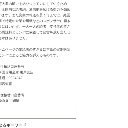
万大衆の願いを結びつけて力にしていくため
、全国的な読者網、通信網を広げる努力を強め
います。また真実の報道を貫くうえでは、経営
面で特定の企業や組織などのスポンサーに頼る
けにはいかず、一人一人の読者・支持者の皆さ
の購読料とカンパに依拠して経営を成り立たせ
ほかはありません。
ームページの愛読者の皆さまに本紙の定期購読
カンパによるご協力を訴えるものです。
銀行振込口座番号
中国信用金庫 唐戸支店
通）0334342
都宮知恵
郵便振替口座番号
540-0-11658
なるキーワード