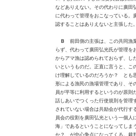
などありえない。その代わりに廣田
に代わって管理をおこなっている。
認することはありえないと主張した
Ｂ
前田側の主張は、この共同漁業
らず、代わって廣田弘光氏が管理を
からアマ漁は認められておらず、し
いというものだ。正直に言うと、こ
け理解しているのだろうか？ とも
形による漁民の漁場管理であり、そ
員が平等に利用するというのが原則
話しあいでつくった行使規則を管理
されていない場合は共励会が代行す
員会の役割を廣田弘光という一個人
海」であるということになってしま
か？ が中心争点になってくる。裁