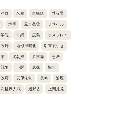
ドグロ
米軍
自衛隊
共謀罪
賀
地震
風力発電
ミサイル
光学院
沖縄
広島
オスプレイ
倍政府
地球温暖化
以東底引き
産業
北朝鮮
原水爆
憲法
鮮戦争
下関
原発
梅光
国政府
安保法制
長崎
論壇
二次世界大戦
辺野古
上関原発