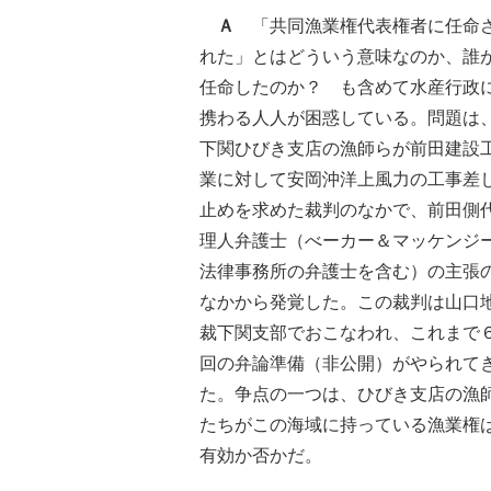
Ａ
「共同漁業権代表権者に任命
れた」とはどういう意味なのか、誰
任命したのか？ も含めて水産行政
携わる人人が困惑している。問題は
下関ひびき支店の漁師らが前田建設
業に対して安岡沖洋上風力の工事差
止めを求めた裁判のなかで、前田側
理人弁護士（べーカー＆マッケンジ
法律事務所の弁護士を含む）の主張
なかから発覚した。この裁判は山口
裁下関支部でおこなわれ、これまで
回の弁論準備（非公開）がやられて
た。争点の一つは、ひびき支店の漁
たちがこの海域に持っている漁業権
有効か否かだ。