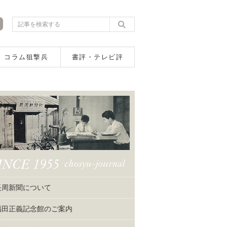
コラム狙撃兵
書評・テレビ評
長周新聞について
福田正義記念館のご案内