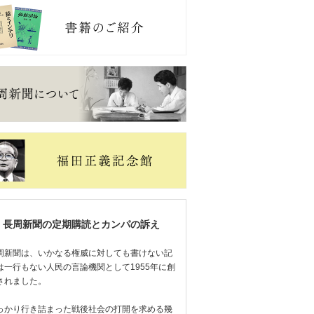
長周新聞の定期購読とカンパの訴え
周新聞は、いかなる権威に対しても書けない記
は一行もない人民の言論機関として1955年に創
されました。
っかり行き詰まった戦後社会の打開を求める幾