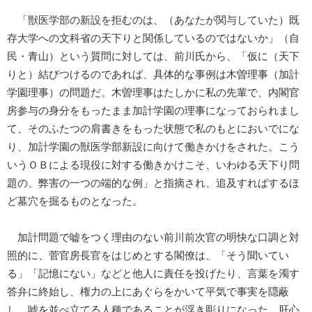
「獣医学部の新設を拒むのは、（あなたが関与していた）既
存大学への文科省の天下りと関係しているのではないか」（自
民・青山）という質問に対しては、前川氏から、「仮に（天下
りと）結びつけるのであれば、具体的な事例は木曽理事（加計
学園理事）の問題だ。木曽理事はたしかに私の先輩で、内閣官
房参与の身分をもったまま加計学園の理事になっておられまし
て、そのふたつの肩書きをもった状態で私のもとにおいでにな
り、加計学園の獣医学部新設に向けて働きかけをされた。こう
いうＯＢによる現役に対する働きかけこそ、いわゆる天下り問
題の、弊害の一つの端的な例」と指摘され、追及すればするほ
ど墓穴を掘るものとなった。
加計問題で嘘をつく理由のない前川前次官の明快な口調と対
照的に、菅官房長官をはじめとする閣僚は、「そう聞いてい
る」「記憶にない」などと他人に責任を投げたり、言葉を濁す
答弁に終始し、権力の上にあぐらをかいて平気で事実を隠蔽
し、嘘を並べ立てる人種であることが浮き彫りになった。肝心