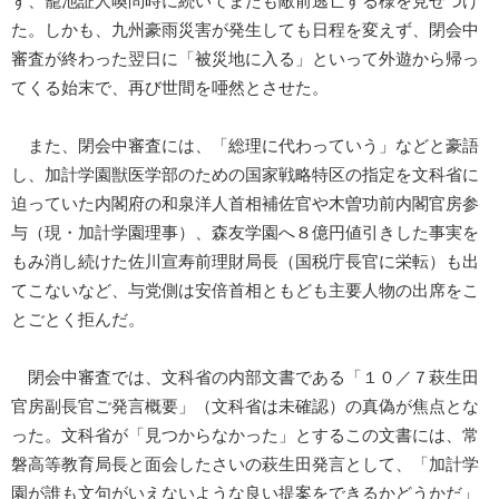
ず、籠池証人喚問時に続いてまたも敵前逃亡する様を見せつけ
た。しかも、九州豪雨災害が発生しても日程を変えず、閉会中
審査が終わった翌日に「被災地に入る」といって外遊から帰っ
てくる始末で、再び世間を唖然とさせた。
また、閉会中審査には、「総理に代わっていう」などと豪語
し、加計学園獣医学部のための国家戦略特区の指定を文科省に
迫っていた内閣府の和泉洋人首相補佐官や木曽功前内閣官房参
与（現・加計学園理事）、森友学園へ８億円値引きした事実を
もみ消し続けた佐川宣寿前理財局長（国税庁長官に栄転）も出
てこないなど、与党側は安倍首相ともども主要人物の出席をこ
とごとく拒んだ。
閉会中審査では、文科省の内部文書である「１０／７萩生田
官房副長官ご発言概要」（文科省は未確認）の真偽が焦点とな
った。文科省が「見つからなかった」とするこの文書には、常
磐高等教育局長と面会したさいの萩生田発言として、「加計学
園が誰も文句がいえないような良い提案をできるかどうかだ」