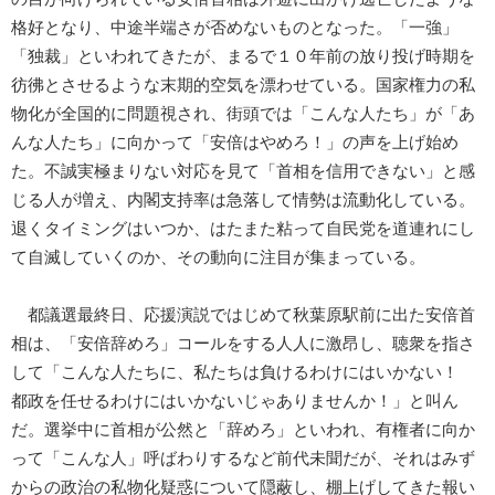
格好となり、中途半端さが否めないものとなった。「一強」
「独裁」といわれてきたが、まるで１０年前の放り投げ時期を
彷彿とさせるような末期的空気を漂わせている。国家権力の私
物化が全国的に問題視され、街頭では「こんな人たち」が「あ
んな人たち」に向かって「安倍はやめろ！」の声を上げ始め
た。不誠実極まりない対応を見て「首相を信用できない」と感
じる人が増え、内閣支持率は急落して情勢は流動化している。
退くタイミングはいつか、はたまた粘って自民党を道連れにし
て自滅していくのか、その動向に注目が集まっている。
都議選最終日、応援演説ではじめて秋葉原駅前に出た安倍首
相は、「安倍辞めろ」コールをする人人に激昂し、聴衆を指さ
して「こんな人たちに、私たちは負けるわけにはいかない！
都政を任せるわけにはいかないじゃありませんか！」と叫ん
だ。選挙中に首相が公然と「辞めろ」といわれ、有権者に向か
って「こんな人」呼ばわりするなど前代未聞だが、それはみず
からの政治の私物化疑惑について隠蔽し、棚上げしてきた報い