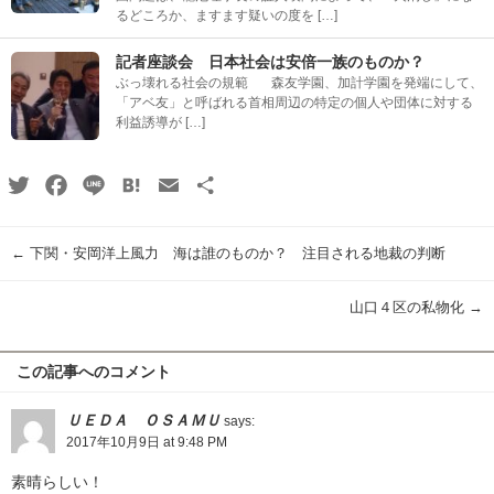
るどころか、ますます疑いの度を […]
記者座談会 日本社会は安倍一族のものか？
ぶっ壊れる社会の規範 森友学園、加計学園を発端にして、
「アベ友」と呼ばれる首相周辺の特定の個人や団体に対する
利益誘導が […]
Twitter
Facebook
Line
Hatena
Email
共
有
←
下関・安岡洋上風力 海は誰のものか？ 注目される地裁の判断
山口４区の私物化
→
この記事へのコメント
ＵＥＤＡ ＯＳＡＭＵ
says:
2017年10月9日 at 9:48 PM
素晴らしい！