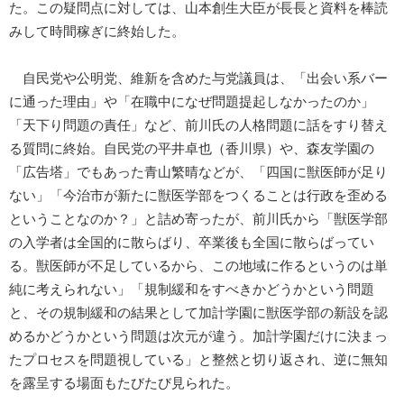
た。この疑問点に対しては、山本創生大臣が長長と資料を棒読
みして時間稼ぎに終始した。
自民党や公明党、維新を含めた与党議員は、「出会い系バー
に通った理由」や「在職中になぜ問題提起しなかったのか」
「天下り問題の責任」など、前川氏の人格問題に話をすり替え
る質問に終始。自民党の平井卓也（香川県）や、森友学園の
「広告塔」でもあった青山繁晴などが、「四国に獣医師が足り
ない」「今治市が新たに獣医学部をつくることは行政を歪める
ということなのか？」と詰め寄ったが、前川氏から「獣医学部
の入学者は全国的に散らばり、卒業後も全国に散らばってい
る。獣医師が不足しているから、この地域に作るというのは単
純に考えられない」「規制緩和をすべきかどうかという問題
と、その規制緩和の結果として加計学園に獣医学部の新設を認
めるかどうかという問題は次元が違う。加計学園だけに決まっ
たプロセスを問題視している」と整然と切り返され、逆に無知
を露呈する場面もたびたび見られた。