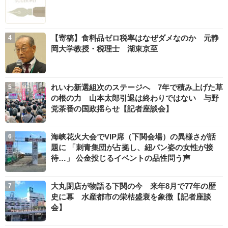
【寄稿】食料品ゼロ税率はなぜダメなのか 元静
岡大学教授・税理士 湖東京至
れいわ新選組次のステージへ 7年で積み上げた草
の根の力 山本太郎引退は終わりではない 与野
党茶番の国政揺らせ【記者座談会】
海峡花火大会でVIP席（下関会場）の異様さが話
題に 「刺青集団が占拠し、紐パン姿の女性が接
待…」 公金投じるイベントの品性問う声
大丸閉店が物語る下関の今 来年8月で77年の歴
史に幕 水産都市の栄枯盛衰を象徴【記者座談
会】