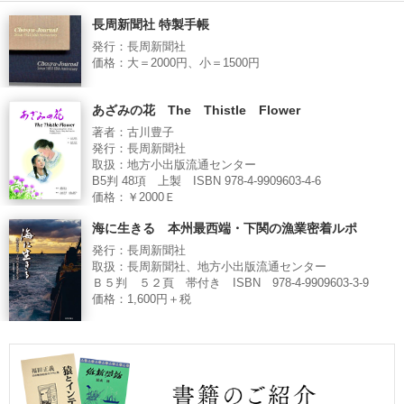
長周新聞社 特製手帳
発行：長周新聞社
価格：大＝2000円、小＝1500円
あざみの花 The Thistle Flower
著者：古川豊子
発行：長周新聞社
取扱：地方小出版流通センター
B5判 48項 上製 ISBN 978-4-9909603-4-6
価格：￥2000Ｅ
海に生きる 本州最西端・下関の漁業密着ルポ
発行：長周新聞社
取扱：長周新聞社、地方小出版流通センター
Ｂ５判 ５２頁 帯付き ISBN 978-4-9909603-3-9
価格：1,600円＋税