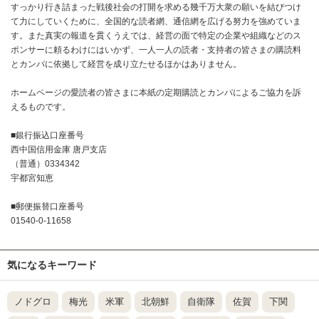
すっかり行き詰まった戦後社会の打開を求める幾千万大衆の願いを結びつけ
て力にしていくために、全国的な読者網、通信網を広げる努力を強めていま
す。また真実の報道を貫くうえでは、経営の面で特定の企業や組織などのス
ポンサーに頼るわけにはいかず、一人一人の読者・支持者の皆さまの購読料
とカンパに依拠して経営を成り立たせるほかはありません。
ホームページの愛読者の皆さまに本紙の定期購読とカンパによるご協力を訴
えるものです。
■銀行振込口座番号
西中国信用金庫 唐戸支店
（普通）0334342
宇都宮知恵
■郵便振替口座番号
01540-0-11658
気になるキーワード
ノドグロ
梅光
米軍
北朝鮮
自衛隊
佐賀
下関