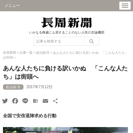
メニュー
いかなる権威にも屈することのない人民の言論機関
長周新聞
>
記事一覧
>
政治経済
>
あんな人たちに負ける訳いかぬ 「こんな人たち」
は街頭へ
あんな人たちに負ける訳いかぬ 「こんな人た
ち」は街頭へ
2017年7月12日
政治経済
Twitter
Facebook
Line
Hatena
Email
共
有
全国で安倍退陣求める行動