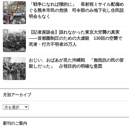
「戦争になれば標的に」 長射程ミサイル配備め
ぐる熊本市民の危惧 司令部のみ地下化し住民説
明会もなく
【記者座談会】語れなかった東京大空襲の真実
――首都圏制圧のための大虐殺 130回の空襲で
死者・行方不明者25万人
おじい、おばあが見た沖縄戦 「無抵抗の民の皆
殺しだった」 占領目的の明確な意図
月別アーカイブ
新刊のご案内