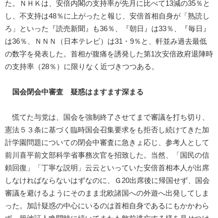
た。ＮＨＫは、安倍内閣の支持率が先月に比べて13減の35％と
し、不支持は48％に上がったと報じ、安倍首相自身が「熟読し
ろ」といった『読売新聞』も36％、『朝日』は33％、『毎日』
は36％、ＮＮＮ（日本テレビ）は31・9％と、軒並み過去最低
の数字を発表した。首相が腹痛を誘発した第1次安倍政府退陣時
の支持率（28％）に限りなく近づきつつある。
国会閉会中審査 疑惑はますます深まる
慌てた与党は、国会を強制終了させてまで審議を打ち切り、
憲法５３条に基づく臨時国会召集要求をも拒否し続けてきた加
計学園問題についての閉会中審査に急きょ応じ、参考人として
前川喜平前文部科学省事務次官を招致した。当然、「国民の信
頼回復」「丁寧な説明」云云といっていた安倍首相本人が出席
しなければならないはずなのに、Ｇ20出席後に帰国せず、国会
審議を避けるようにそのまま北欧諸国への外遊へ出発してしま
った。加計疑惑の中心にいるのは首相自身であるにもかかわら