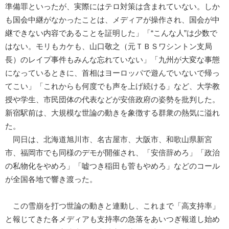
準備罪といったが、実際にはテロ対策は含まれていない。しか
も国会中継がなかったことは、メディアが操作され、国会が中
継できない内容であることを証明した」「“こんな人”は少数で
はない。モリもカケも、山口敬之（元ＴＢＳワシントン支局
長）のレイプ事件もみんな忘れていない」「九州が大変な事態
になっているときに、首相はヨーロッパで遊んでいないで帰っ
てこい」「これからも何度でも声を上げ続ける」など、大学教
授や学生、市民団体の代表などが安倍政府の姿勢を批判した。
新宿駅前は、大規模な世論の動きを象徴する群衆の熱気に溢れ
た。
同日は、北海道旭川市、名古屋市、大阪市、和歌山県新宮
市、福岡市でも同様のデモが開催され、「安倍辞めろ」「政治
の私物化をやめろ」「嘘つき稲田も菅もやめろ」などのコール
が全国各地で響き渡った。
この雪崩を打つ世論の動きと連動し、これまで「高支持率」
と報じてきた各メディアも支持率の急落をあいつぎ報道し始め