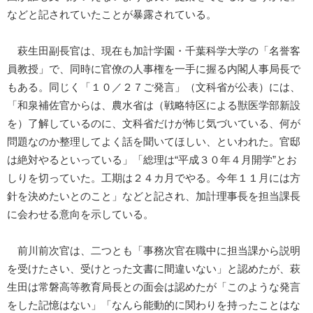
などと記されていたことが暴露されている。
萩生田副長官は、現在も加計学園・千葉科学大学の「名誉客
員教授」で、同時に官僚の人事権を一手に握る内閣人事局長で
もある。同じく「１０／２７ご発言」（文科省が公表）には、
「和泉補佐官からは、農水省は（戦略特区による獣医学部新設
を）了解しているのに、文科省だけが怖じ気づいている、何が
問題なのか整理してよく話を聞いてほしい、といわれた。官邸
は絶対やるといっている」「総理は“平成３０年４月開学”とお
しりを切っていた。工期は２４カ月でやる。今年１１月には方
針を決めたいとのこと」などと記され、加計理事長を担当課長
に会わせる意向を示している。
前川前次官は、二つとも「事務次官在職中に担当課から説明
を受けたさい、受けとった文書に間違いない」と認めたが、萩
生田は常磐高等教育局長との面会は認めたが「このような発言
をした記憶はない」「なんら能動的に関わりを持ったことはな