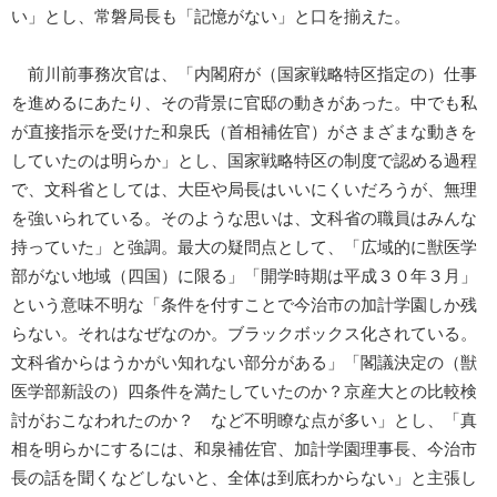
い」とし、常磐局長も「記憶がない」と口を揃えた。
前川前事務次官は、「内閣府が（国家戦略特区指定の）仕事
を進めるにあたり、その背景に官邸の動きがあった。中でも私
が直接指示を受けた和泉氏（首相補佐官）がさまざまな動きを
していたのは明らか」とし、国家戦略特区の制度で認める過程
で、文科省としては、大臣や局長はいいにくいだろうが、無理
を強いられている。そのような思いは、文科省の職員はみんな
持っていた」と強調。最大の疑問点として、「広域的に獣医学
部がない地域（四国）に限る」「開学時期は平成３０年３月」
という意味不明な「条件を付すことで今治市の加計学園しか残
らない。それはなぜなのか。ブラックボックス化されている。
文科省からはうかがい知れない部分がある」「閣議決定の（獣
医学部新設の）四条件を満たしていたのか？京産大との比較検
討がおこなわれたのか？ など不明瞭な点が多い」とし、「真
相を明らかにするには、和泉補佐官、加計学園理事長、今治市
長の話を聞くなどしないと、全体は到底わからない」と主張し