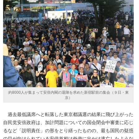
約8000人が集まって安倍内閣の退陣を求めた新宿駅前の集会（９日・東
京）
過去最低議席へと転落した東京都議選の結果に飛び上がった
自民党安倍政府は、加計問題についての国会閉会中審査に応じ
るなど「説明責任」の形をとり繕ったものの、最も国民の疑惑
の目が向けられている安倍首相は外遊に出かけ逃亡したような