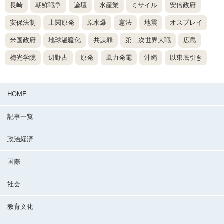
長崎
朝鮮戦争
論壇
水産業
ミサイル
安倍政府
安保法制
上関原発
原水爆
憲法
地震
オスプレイ
米国政府
地球温暖化
共謀罪
第二次世界大戦
広島
梅光学院
辺野古
原発
風力発電
沖縄
以東底引き
HOME
記事一覧
政治経済
国際
社会
教育文化