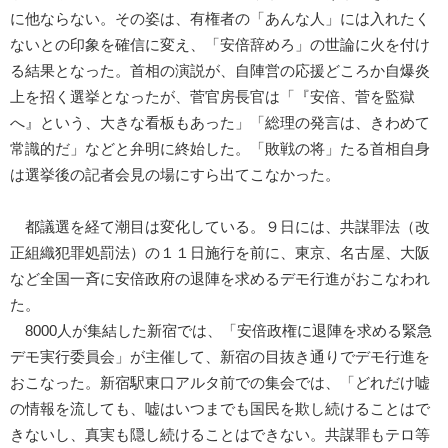
に他ならない。その姿は、有権者の「あんな人」には入れたく
ないとの印象を確信に変え、「安倍辞めろ」の世論に火を付け
る結果となった。首相の演説が、自陣営の応援どころか自爆炎
上を招く選挙となったが、菅官房長官は「『安倍、菅を監獄
へ』という、大きな看板もあった」「総理の発言は、きわめて
常識的だ」などと弁明に終始した。「敗戦の将」たる首相自身
は選挙後の記者会見の場にすら出てこなかった。
都議選を経て潮目は変化している。９日には、共謀罪法（改
正組織犯罪処罰法）の１１日施行を前に、東京、名古屋、大阪
など全国一斉に安倍政府の退陣を求めるデモ行進がおこなわれ
た。
8000人が集結した新宿では、「安倍政権に退陣を求める緊急
デモ実行委員会」が主催して、新宿の目抜き通りでデモ行進を
おこなった。新宿駅東口アルタ前での集会では、「どれだけ嘘
の情報を流しても、嘘はいつまでも国民を欺し続けることはで
きないし、真実も隠し続けることはできない。共謀罪もテロ等