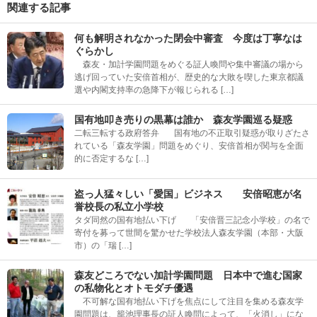
関連する記事
何も解明されなかった閉会中審査 今度は丁寧なは
ぐらかし
森友・加計学園問題をめぐる証人喚問や集中審議の場から
逃げ回っていた安倍首相が、歴史的な大敗を喫した東京都議
選や内閣支持率の急降下が報じられる […]
国有地叩き売りの黒幕は誰か 森友学園巡る疑惑
二転三転する政府答弁 国有地の不正取引疑惑が取りざたさ
れている「森友学園」問題をめぐり、安倍首相が関与を全面
的に否定するな […]
盗っ人猛々しい「愛国」ビジネス 安倍昭恵が名
誉校長の私立小学校
タダ同然の国有地払い下げ 「安倍晋三記念小学校」の名で
寄付を募って世間を驚かせた学校法人森友学園（本部・大阪
市）の「瑞 […]
森友どころでない加計学園問題 日本中で進む国家
の私物化とオトモダチ優遇
不可解な国有地払い下げを焦点にして注目を集める森友学
園問題は、籠池理事長の証人喚問によって、「火消し」にな