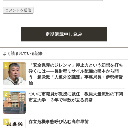
定期購読申し込み
よく読まれている記事
「安全保障のジレンマ」抑止力という幻想を打ち
砕くには――長射程ミサイル配備の熊本から問
う 超党派「人道外交議連」事務局長・伊勢崎賢
治
ついに市職員が教授に就任 教員大量流出の下関
市立大学 ３年で半数が去る異常
存立危機事態呼び込む高市早苗