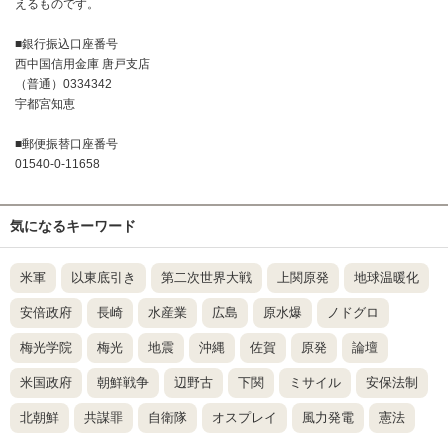
えるものです。
■銀行振込口座番号
西中国信用金庫 唐戸支店
（普通）0334342
宇都宮知恵
■郵便振替口座番号
01540-0-11658
気になるキーワード
米軍
以東底引き
第二次世界大戦
上関原発
地球温暖化
安倍政府
長崎
水産業
広島
原水爆
ノドグロ
梅光学院
梅光
地震
沖縄
佐賀
原発
論壇
米国政府
朝鮮戦争
辺野古
下関
ミサイル
安保法制
北朝鮮
共謀罪
自衛隊
オスプレイ
風力発電
憲法