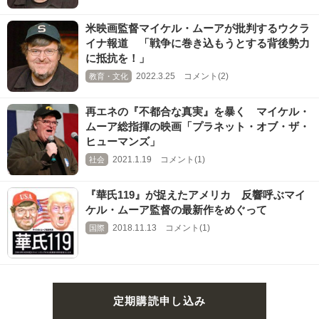
米映画監督マイケル・ムーアが批判するウクラ
イナ報道 「戦争に巻き込もうとする背後勢力
に抵抗を！」
2022.3.25 コメント(2)
教育・文化
再エネの『不都合な真実』を暴く マイケル・
ムーア総指揮の映画「プラネット・オブ・ザ・
ヒューマンズ」
2021.1.19 コメント(1)
社会
『華氏119』が捉えたアメリカ 反響呼ぶマイ
ケル・ムーア監督の最新作をめぐって
2018.11.13 コメント(1)
国際
定期購読申し込み