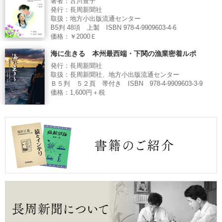
著者：古川豊子
発行：長周新聞社
取扱：地方小出版流通センター
B5判 48項 上製 ISBN 978-4-9909603-4-6
価格：￥2000Ｅ
海に生きる 本州最西端・下関の漁業密着ルポ
発行：長周新聞社
取扱：長周新聞社、地方小出版流通センター
Ｂ５判 ５２頁 帯付き ISBN 978-4-9909603-3-9
価格：1,600円＋税