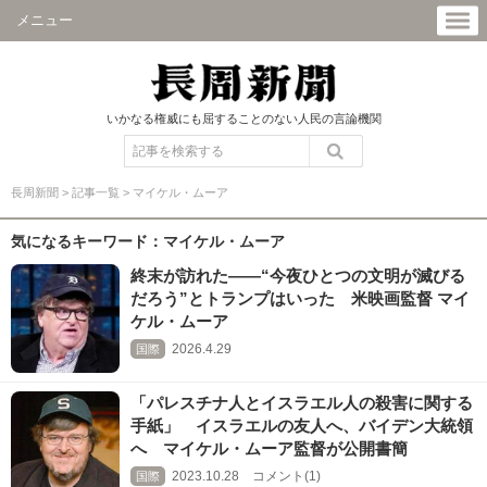
メニュー
いかなる権威にも屈することのない人民の言論機関
長周新聞
>
記事一覧
>
マイケル・ムーア
気になるキーワード：マイケル・ムーア
終末が訪れた――“今夜ひとつの文明が滅びる
だろう”とトランプはいった 米映画監督 マイ
ケル・ムーア
2026.4.29
国際
「パレスチナ人とイスラエル人の殺害に関する
手紙」 イスラエルの友人へ、バイデン大統領
へ マイケル・ムーア監督が公開書簡
2023.10.28 コメント(1)
国際