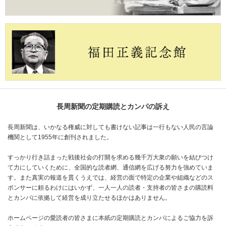
長周新聞の定期購読とカンパの訴え
長周新聞は、いかなる権威に対しても書けない記事は一行もない人民の言論
機関として1955年に創刊されました。
すっかり行き詰まった戦後社会の打開を求める幾千万大衆の願いを結びつけ
て力にしていくために、全国的な読者網、通信網を広げる努力を強めていま
す。また真実の報道を貫くうえでは、経営の面で特定の企業や組織などのス
ポンサーに頼るわけにはいかず、一人一人の読者・支持者の皆さまの購読料
とカンパに依拠して経営を成り立たせるほかはありません。
ホームページの愛読者の皆さまに本紙の定期購読とカンパによるご協力を訴