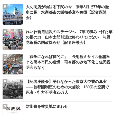
大丸閉店が物語る下関の今 来年8月で77年の歴
史に幕 水産都市の栄枯盛衰を象徴【記者座談
会】
れいわ新選組次のステージへ 7年で積み上げた草
の根の力 山本太郎引退は終わりではない 与野
党茶番の国政揺らせ【記者座談会】
「戦争になれば標的に」 長射程ミサイル配備め
ぐる熊本市民の危惧 司令部のみ地下化し住民説
明会もなく
【記者座談会】語れなかった東京大空襲の真実
――首都圏制圧のための大虐殺 130回の空襲で
死者・行方不明者25万人
防衛費を被災地にまわせ