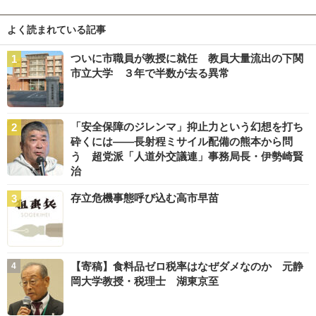
よく読まれている記事
ついに市職員が教授に就任 教員大量流出の下関
市立大学 ３年で半数が去る異常
「安全保障のジレンマ」抑止力という幻想を打ち
砕くには――長射程ミサイル配備の熊本から問
う 超党派「人道外交議連」事務局長・伊勢崎賢
治
存立危機事態呼び込む高市早苗
【寄稿】食料品ゼロ税率はなぜダメなのか 元静
岡大学教授・税理士 湖東京至