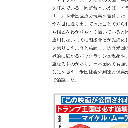
を呼んでいる。同監督といえば、イ
１１』や米国医療の現実を告発した
作を世に送り出してきたことで知ら
や根拠をわかりやすく描いていると
通用しないまでに階級矛盾が先鋭化
を乗りこえようと葛藤し、抗う米国
界的に広がるバックラッシュ現象や
重なるものがあり、日本国内でも強
なにを捉え、米国社会の到達と現実
で論議した。