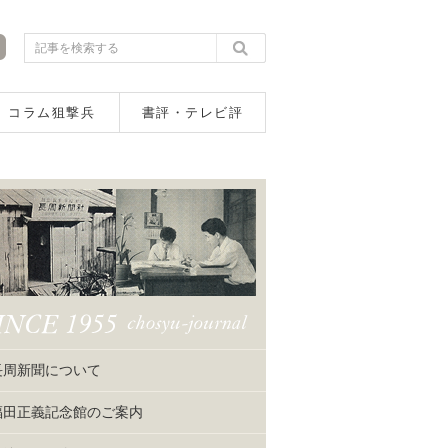
コラム狙撃兵
書評・テレビ評
長周新聞について
福田正義記念館のご案内