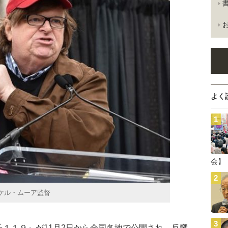
よく
会】
ケル・ムーア監督
１１９』が11月2日から全国各地で公開され、反響