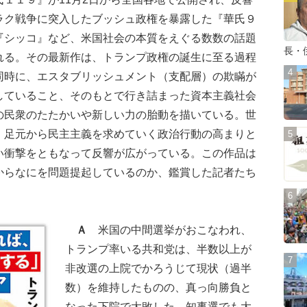
ラク戦争に突入したブッシュ政権を暴露した『華氏９
『シッコ』など、米国社会の本質をえぐる数数の話題
長・
れる。その最新作は、トランプ政権の誕生に至る過程
同時に、エスタブリッシュメント（支配層）の欺瞞が
していること、そのもとで行き詰まった資本主義社会
の民衆のたたかいや新しい力の胎動を描いている。世
、足元から民主主義を求めていく政治行動の高まりと
い衝撃をともなって反響が広がっている。この作品は
からなにを問題提起しているのか、鑑賞した記者たち
Ａ
米国の中間選挙がおこなわれ、
トランプ率いる共和党は、半数以上が
非改選の上院でかろうじて現状（過半
数）を維持したものの、真っ向勝負と
なった下院で大敗した。知事選でも大