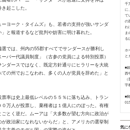
千
巻き起こした。
に
て
の
ーヨーク・タイムズ』も、若者の支持が強いサンダ
わ
い」と報道するなど批判や妨害に明け暮れた。
ま
る
選では、州内の55郡すべてでサンダースが勝利し
ホ
スーパー代議員制度」（古参の党員による特別投票）
と
サンダースではなく、既定方針通りにヒラリーを大統
■
べての州でおこなわれ、多くの人が党員を辞めた」と
西
（普
宇
票率は史上最低レベルの５５％に落ち込み、トラン
■
01
００万人が投票し、棄権者は１億人にのぼった。有権
とごとく逆だ。ムーアは「大多数が望む方向に政治が
のが政治家になれないからだ」と、アメリカの選挙制
気に
民主主義のモデル国」の実際の姿だと。