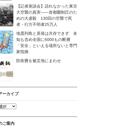
【記者座談会】語れなかった東京
大空襲の真実――首都圏制圧のた
めの大虐殺 130回の空襲で死
者・行方不明者25万人
地震列島と原発は共存できず 未
知も含め全国に6000もの断層
「安全」といえる場所ないと専門
家指摘
防衛費を被災地にまわせ
アーカイブ
のご案内