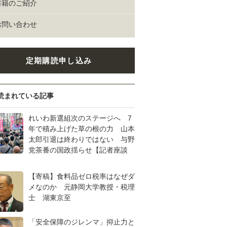
書籍のご紹介
お問い合わせ
定期購読申し込み
読まれている記事
れいわ新選組次のステージへ 7
年で積み上げた草の根の力 山本
太郎引退は終わりではない 与野
党茶番の国政揺らせ【記者座談
【寄稿】食料品ゼロ税率はなぜダ
メなのか 元静岡大学教授・税理
士 湖東京至
「安全保障のジレンマ」抑止力と