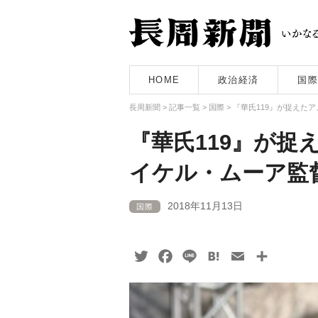
HOME
政治経済
国際
長周新聞
>
記事一覧
>
国際
>
『華氏119』が捉えた
『華氏119』が捉
イケル・ムーア監
2018年11月13日
国際
Twitter
Facebook
Line
Hatena
Email
共
有