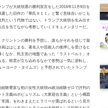
プが大統領選の勝利宣言をした2016年11月9日を
暴露した旧作の『華氏９１１』と繋ぐ意味合いがこも
批判という代物ではない。トランプ大統領を生み出す
焦点を当てながら考察していくドキュメンタリーだ。
クリントンの勝利を予想し、誰もがそれを信じて疑
映画ははじまる。著名人や芸能人の後押しを受けるヒ
沸くなか、民主党の地盤であった「ラストベルト」オ
れる。暗雲が立ち込めるなかで形勢は一気に逆転し、
ニューヨーク・タイムズ）と予想されていたトランプ
経験豊富な初の女性大統領vs政治経験ゼロで評判の
ト主義vsポピュリズム（大衆迎合主義）という構図
「常識」をわきまえたヒラリーが選ばれるという見方
教科書にはすでにヒラリーが大統領として印刷されて