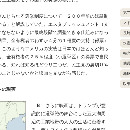
第
んじられる選挙制度について「２００年前の奴隷制
ノ
いる」と解説していた。エスタブリッシュメント（支
にならないように最終段階で調整できる仕組みになっ
長
結果、全有権者のわずか４分の１程度の支持（得票）
水
。このようなアメリカの実態は日本ではほとんど知ら
梅
も、全有権者の２５％程度（小選挙区）の得票で自民
地
いる。知れば知るほどウリ二つだ。民主党の裏切りや
のことじゃないかと映画を見ながら感じた。
地
以
トの現実
Ｂ
さらに映画は、トランプが意
識的に選挙戦の舞台にした五大湖周
辺の工業地帯の人人の生活に密着す
る。デトロイトの財政破たんが象徴