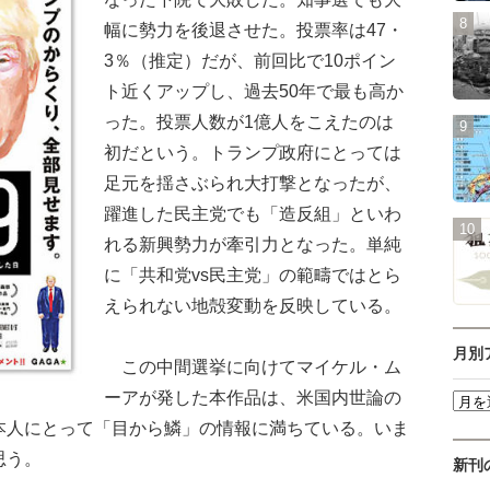
幅に勢力を後退させた。投票率は47・
3％（推定）だが、前回比で10ポイン
ト近くアップし、過去50年で最も高か
った。投票人数が1億人をこえたのは
初だという。トランプ政府にとっては
足元を揺さぶられ大打撃となったが、
躍進した民主党でも「造反組」といわ
れる新興勢力が牽引力となった。単純
に「共和党vs民主党」の範疇ではとら
えられない地殻変動を反映している。
月別
この中間選挙に向けてマイケル・ム
ーアが発した本作品は、米国内世論の
本人にとって「目から鱗」の情報に満ちている。いま
思う。
新刊