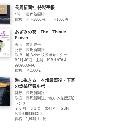
長周新聞社 特製手帳
発行：長周新聞社
価格：大＝2000円、小＝1500円
あざみの花 The Thistle
Flower
著者：古川豊子
発行：長周新聞社
取扱：地方小出版流通センター
B5判 48項 上製 ISBN 978-4-
9909603-4-6
価格：￥2000Ｅ
海に生きる 本州最西端・下関
の漁業密着ルポ
発行：長周新聞社
取扱：長周新聞社、地方小出版流通
センター
Ｂ５判 ５２頁 帯付き ISBN
978-4-9909603-3-9
価格：1,600円＋税