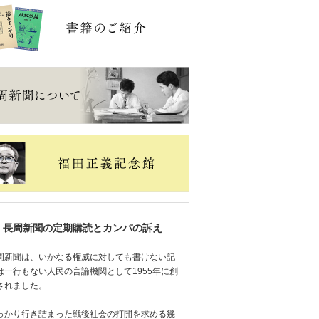
長周新聞の定期購読とカンパの訴え
周新聞は、いかなる権威に対しても書けない記
は一行もない人民の言論機関として1955年に創
されました。
っかり行き詰まった戦後社会の打開を求める幾