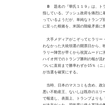
Ｂ
題名の『華氏１１９』は、トラン
指している。ブッシュ政府を痛烈に
っているようだが、単純なトランプ
に至った根拠を、米国の階級矛盾に
大手メディアがこぞってヒラリー・
わなかった大統領選の開票日から、
ラリー陣営が早くから祝賀ムードに
ハイオ州でのトランプ勝利の報が流
ついに直前まで勝率わずか15％（
が当選を確実にする。
当時、日本のマスコミも含め、政治
悪い不動産王、ないしは既存のエリー
で報道し、表面上、トランプよりも
が大方だった。翌年度に使う英語の