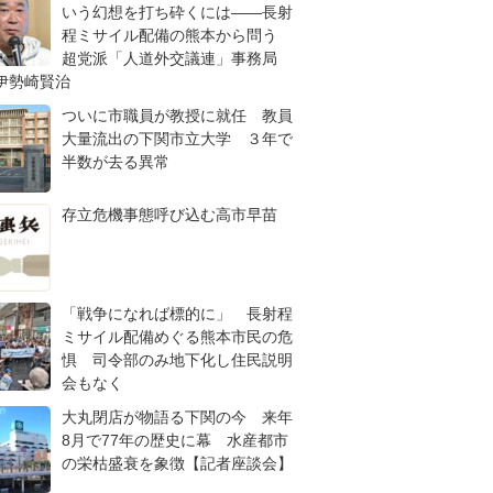
いう幻想を打ち砕くには――長射
程ミサイル配備の熊本から問う
超党派「人道外交議連」事務局
伊勢崎賢治
ついに市職員が教授に就任 教員
大量流出の下関市立大学 ３年で
半数が去る異常
存立危機事態呼び込む高市早苗
「戦争になれば標的に」 長射程
ミサイル配備めぐる熊本市民の危
惧 司令部のみ地下化し住民説明
会もなく
大丸閉店が物語る下関の今 来年
8月で77年の歴史に幕 水産都市
の栄枯盛衰を象徴【記者座談会】