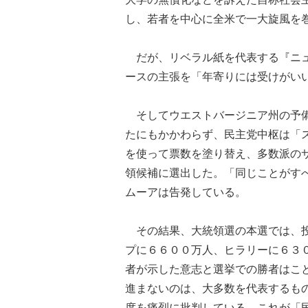
し、若者を中心に全米で一大旋風を
だが、リベラル紙を代表する『ニュ
ースの主張を「年寄りには受けがい
そしてウエストバージニア州の予備
たにもかかわらず、民主党中枢は「
を使って票数を塗り替え、多数派の
領候補に選出した。「同じことがす
ムーアは告発している。
その結果、大統領選の本選では、投
プに６６００万人、ヒラリーに６３
者が示した意志と選挙での勝者はこ
進まないのは、大多数を代表するも
度を痛烈に批判している。これが「