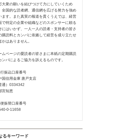
万大衆の願いを結びつけて力にしていくため
、全国的な読者網、通信網を広げる努力を強め
います。また真実の報道を貫くうえでは、経営
面で特定の企業や組織などのスポンサーに頼る
けにはいかず、一人一人の読者・支持者の皆さ
の購読料とカンパに依拠して経営を成り立たせ
ほかはありません。
ームページの愛読者の皆さまに本紙の定期購読
カンパによるご協力を訴えるものです。
銀行振込口座番号
中国信用金庫 唐戸支店
通）0334342
都宮知恵
郵便振替口座番号
540-0-11658
なるキーワード