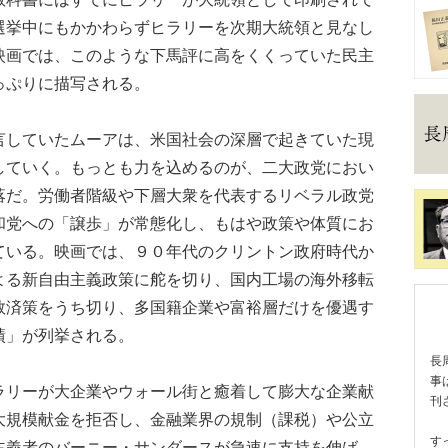
選挙中にもかかわらずヒラリーを次期大統領と見なし
映画では、このような下馬評に高をくくっていた民主
っぷりに描写される。
していたムーアは、米国社会の深層で起きていた現
していく。もっとも力を込めるのが、二大政党におい
落だ。労働者階級や下層大衆を代表するリベラル政党
和党への「譲歩」が常態化し、もはや政策や体質にお
ている。映画では、９０年代のクリントン政府時代か
よる新自由主義政策に舵を切り、国内工場の海外移転
救済策をうち切り、多国籍企業や富裕層だけを優遇す
績」が列挙される。
長
事
リーが大企業やウォール街と癒着して膨大な企業献
刊
大規模献金を拒否し、金融業界の規制（課税）や公立
す
主義者のバーニー・サンダースが急速に支持を伸ば