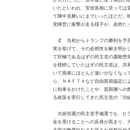
いたといわれ、安倍首相に至っては
て陣中見舞いにまでいったほどだ。
党陣営に衝撃が走る様子が、皮肉た
Ｃ
当初からトランプの勝利を予言
実を挙げて、その必然性を解き明か
て対極であるはずの民主党の腐敗堕
を標榜していたはずの民主党は、共
いて両者にほとんど違いがなくなっ
ら、ＮＡＦＴＡなど自由貿易協定に
に拍車をかけたことや、貧困層への
る政策を実行してきた民主党の「功
大統領選の民主党予備選でも、ヒラ
金を受けることへの反発が高まり、
大学の無償化などを訴えた自称社会