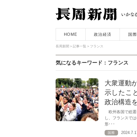
HOME
政治経済
国際
長周新聞
>
記事一覧
>
フランス
気になるキーワード：フランス
大衆運動
示したこ
政治構造
欧州各国で総選挙
し、フランスでは
形･･･
2024.7
国際