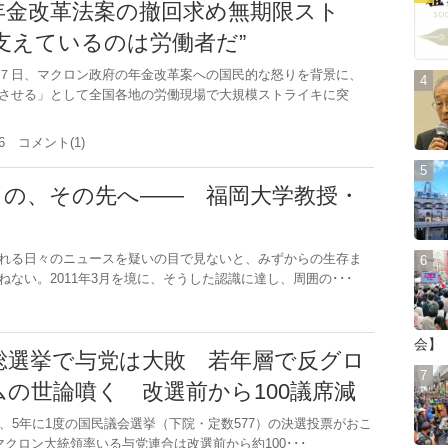
年金改革法案の撤回求め無期限スト
支えているのは労働者だ”
７日、マクロン政府の年金改革案への国民的な怒りを背景に、
させる」として全国各地の労働現場で大規模ストライキに突
.16 コメント(1)
」の、その先へ―― 福岡大学教授・
れる日々のニュースを疑いの目で見ないと、みずからの生存ま
ない。2011年3月を境に、そうした認識に達し、周囲の･･･
.8
会】
総選挙で与党は大敗 若年層で反グロ
の世論噴く 改選前から100議席減
、5年に1度の国民議会選挙（下院・定数577）の決選投票がおこ
マクロン大統領率いる与党連合は改選前から約100･･･