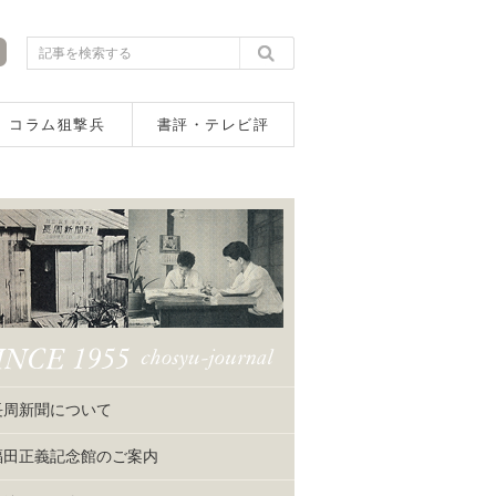
コラム狙撃兵
書評・テレビ評
長周新聞について
福田正義記念館のご案内