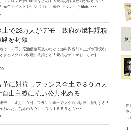
、マクロン政府の退陣を求める大規模な抗議行動が広がってい
光色のベストをシンボルに「黄色いベスト（Gilets ･･･
2.8
全土で28万人がデモ 政府の燃料課税
道路を封鎖
地で１７日、原油価格高騰のなかで燃料課税引き上げや環境税
とするマクロン政府に抗議する大規模なデモがおこなわれ、
1.20
改革に対抗しフランス全土で３０万人
新自由主義に抗い公共求める
え連帯 ４月１９日にフランス全土でマクロン改革に反対する大
長
かわれた。労組のＳＯＬＩＤＡＩＲＥＳとＣ･･･
事
.28
刊
す