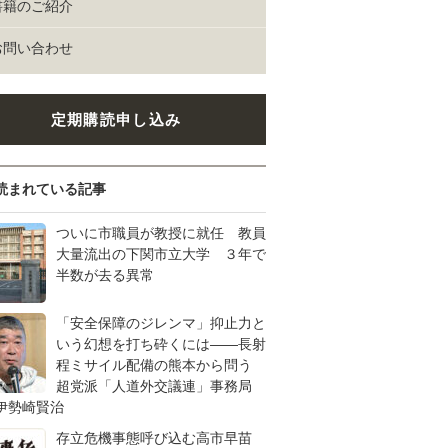
書籍のご紹介
お問い合わせ
定期購読申し込み
読まれている記事
ついに市職員が教授に就任 教員
大量流出の下関市立大学 ３年で
半数が去る異常
「安全保障のジレンマ」抑止力と
いう幻想を打ち砕くには――長射
程ミサイル配備の熊本から問う
超党派「人道外交議連」事務局
伊勢崎賢治
存立危機事態呼び込む高市早苗