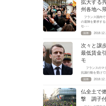
拡大する
州各地へ
フランス国内で
の退陣を要求する
引･･･
2018.1
国際
次々と譲
最低賃金
モ
フランスのマク
抗議行動を受けて
2018.1
国際
仏全土で
撃 調子