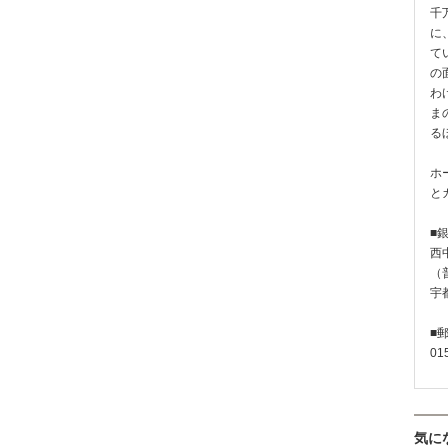
千
に
て
の
わ
ま
る
ホ
と
■
西
（普
宇
■
01
気に