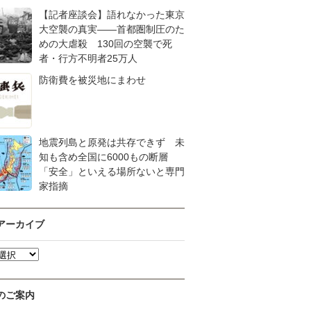
【記者座談会】語れなかった東京
大空襲の真実――首都圏制圧のた
めの大虐殺 130回の空襲で死
者・行方不明者25万人
防衛費を被災地にまわせ
地震列島と原発は共存できず 未
知も含め全国に6000もの断層
「安全」といえる場所ないと専門
家指摘
アーカイブ
のご案内