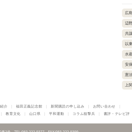
広
辺
共
以
水
安
憲
上
紹介
|
福田正義記念館
|
新聞購読の申し込み
|
お問い合わせ
|
|
教育文化
|
山口県
|
平和運動
|
コラム狙撃兵
|
書評・テレビ評