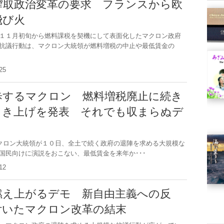
搾取政治変革の要求 フランスから欧
飛び火
１１月初旬から燃料課税を契機にして表面化したマクロン政府
抗議行動は、マクロン大統領が燃料増税の中止や最低賃金の
2.25
歩するマクロン 燃料増税廃止に続き
引き上げを発表 それでも収まらぬデ
ロン大統領が１０日、全土で続く政府の退陣を求める大規模な
国民向けに演説をおこない、最低賃金を来年か･･･
2.12
燃え上がるデモ 新自由主義への反
付いたマクロン改革の結末