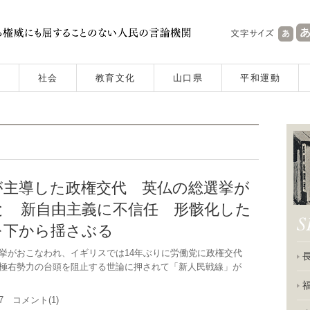
社会
教育文化
山口県
平和運動
が主導した政権交代 英仏の総選挙が
と 新自由主義に不信任 形骸化した
を下から揺さぶる
がおこなわれ、イギリスでは14年ぶりに労働党に政権交代
極右勢力の台頭を阻止する世論に押されて「新人民戦線」が
.17 コメント(1)