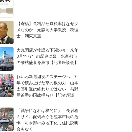
【寄稿】食料品ゼロ税率はなぜダ
メなのか 元静岡大学教授・税理
士 湖東京至
大丸閉店が物語る下関の今 来年
8月で77年の歴史に幕 水産都市
の栄枯盛衰を象徴【記者座談会】
れいわ新選組次のステージへ 7
年で積み上げた草の根の力 山本
太郎引退は終わりではない 与野
党茶番の国政揺らせ【記者座談
「戦争になれば標的に」 長射程
ミサイル配備めぐる熊本市民の危
惧 司令部のみ地下化し住民説明
会もなく