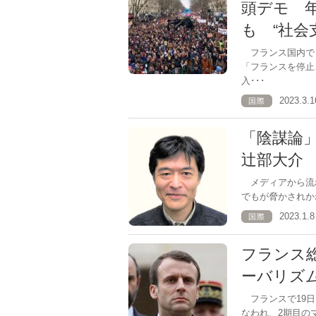
頭デモ 
も “社会
フランス国内で
「フランスを停止
入･･･
2023.3
国際
「陰謀論
辻部大介
メディアから流
でもが脅かされかね
2023.1
国際
フランス
ーバリズム
フランスで19日
なわれ、2期目の