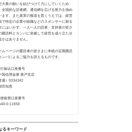
万大衆の願いを結びつけて力にしていくため
、全国的な読者網、通信網を広げる努力を強め
います。また真実の報道を貫くうえでは、経営
面で特定の企業や組織などのスポンサーに頼る
けにはいかず、一人一人の読者・支持者の皆さ
の購読料とカンパに依拠して経営を成り立たせ
ほかはありません。
ームページの愛読者の皆さまに本紙の定期購読
カンパによるご協力を訴えるものです。
銀行振込口座番号
中国信用金庫 唐戸支店
通）0334342
都宮知恵
郵便振替口座番号
540-0-11658
なるキーワード