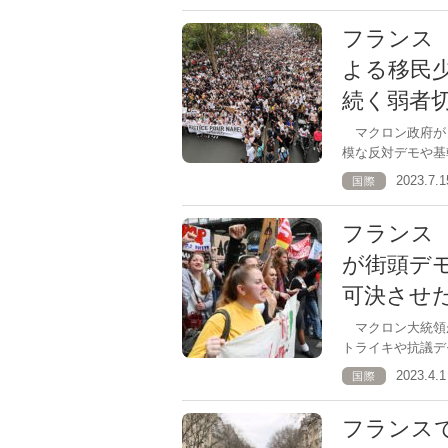
フランス
よる移民
続く弱者
マクロン政府がう
模な反対デモや基
2023.7
国際
フランス 
が街頭デ
可決させ
マクロン大統領
トライキや抗議デ
2023.4
国際
フランスで