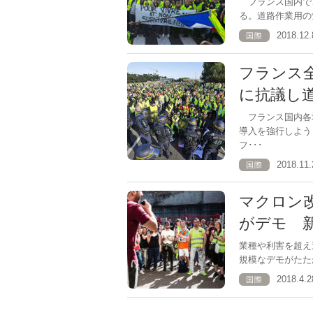
フランス国内で
る。道路作業用の蛍
2018.1
国際
フランス
に抗議し
フランス国内各
導入を強行しよう
フ･･･
2018.1
国際
マクロン
がデモ 
業種や利害を超
規模なデモがたた
2018.4
国際