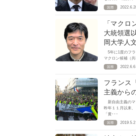
2022.6
国際
「マクロ
大統領選
岡大学人
5年に1度のフラ
マクロン候補（共
2022.6
国際
フランス
主義から
新自由主義のマ
昨年１１月以来、
「黄･･･
2019.5
国際