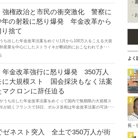
 強権政治と市民の衝突激化 警察に
少年の射殺に怒り爆発 年金改革から
切り捨て
ち出した年金改革法案をめぐり1月から100万人をこえる大規
幹産業を中心にしたストライキが断続的におこなわれてき･･･
.15
よく
年金改革強行に怒り爆発 350万人
モに大規模スト 国会採決もなく法案
たマクロンに辞任迫る
がうち出した年金改革法案をめぐって国内で無期限の大規模ス
モが続くフランスで16日、ボルヌ首相は年金改革法案の可決･･･
.1
長・
ゼネスト突入 全土で350万人が街