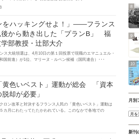
.28
ンをハッキングせよ！」――フランス
以後から動き出した「プランB」 福
文学部教授・辻部大介
ンス大統領選は、4月10日の第１回投票で現職のエマニュエル・
和国前進）が1位、マリーヌ・ルペン候補（国民連合）･･･
.6
「黄色いベスト」運動が総会 「資本
の脱却が必要」
月別
クロン改革と対決するフランス人民の「黄色いベスト」運動は
５カ月にわたってたたかわれている。このなかで各地での
.2
新刊