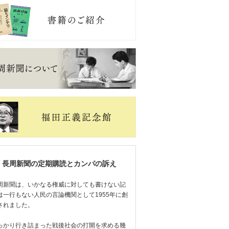
長周新聞の定期購読とカンパの訴え
周新聞は、いかなる権威に対しても書けない記
は一行もない人民の言論機関として1955年に創
されました。
っかり行き詰まった戦後社会の打開を求める幾