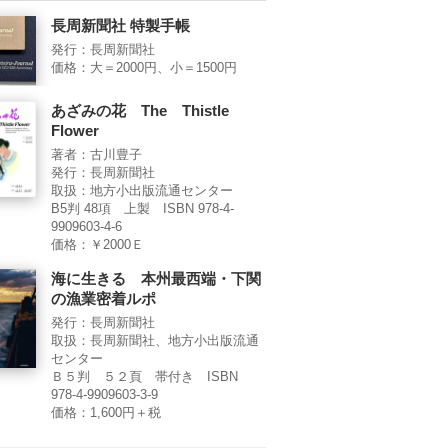
長周新聞社 特製手帳
発行：長周新聞社
価格：大＝2000円、小＝1500円
あざみの花 The Thistle
Flower
著者：古川豊子
発行：長周新聞社
取扱：地方小出版流通センター
B5判 48項 上製 ISBN 978-4-
9909603-4-6
価格：￥2000Ｅ
海に生きる 本州最西端・下関
の漁業密着ルポ
発行：長周新聞社
取扱：長周新聞社、地方小出版流通
センター
Ｂ５判 ５２頁 帯付き ISBN
978-4-9909603-3-9
価格：1,600円＋税