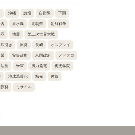
島
沖縄
論壇
自衛隊
下関
野古
原水爆
北朝鮮
朝鮮戦争
謀罪
地震
第二次世界大戦
東底引き
原発
長崎
オスプレイ
産業
安倍政府
米国政府
ノドグロ
保法制
米軍
風力発電
梅光学院
法
地球温暖化
梅光
佐賀
関原発
ミサイル
|