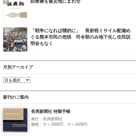
防衛費を被災地にまわせ
「戦争になれば標的に」 長射程ミサイル配備め
ぐる熊本市民の危惧 司令部のみ地下化し住民説
明会もなく
月別アーカイブ
新刊のご案内
長周新聞社 特製手帳
発行：長周新聞社
価格：大＝2000円、小＝1500円