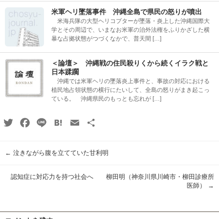
米軍ヘリ墜落事件 沖縄全島で県民の怒りが噴出
米海兵隊の大型ヘリコプターが墜落・炎上した沖縄国際大
学とその周辺で、いまなお米軍の治外法権をふりかざした横
暴な占拠状態がつづくなかで、普天間 […]
＜論壇＞ 沖縄戦の住民殺りくから続くイラク戦と
日本蹂躙
沖縄では米軍ヘリの墜落炎上事件と、事故の対応における
植民地占領状態の横行にたいして、全島の怒りがまき起こっ
ている。 沖縄県民のもっとも忘れが […]
Twitter
Facebook
Line
Hatena
Email
共
有
←
泣きながら腹を立てていた甘利明
認知症に対応力を持つ社会へ 柳田明（神奈川県川崎市・柳田診療所
医師）
→