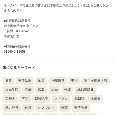
ホームページの愛読者の皆さまに本紙の定期購読とカンパによるご協力を訴
えるものです。
■銀行振込口座番号
西中国信用金庫 唐戸支店
（普通）0334342
宇都宮知恵
■郵便振替口座番号
01540-0-11658
気になるキーワード
原発
安保法制
地震
上関原発
憲法
第二次世界大戦
梅光学院
長崎
広島
梅光
沖縄
地球温暖化
辺野古
下関
朝鮮戦争
ノドグロ
北朝鮮
水産業
風力発電
佐賀
オスプレイ
米軍
安倍政府