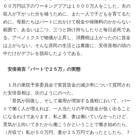
００万円以下のワーキングプアは１０００万人をこした。夫の
収入が下がった分を補うために、また一人で子どもを育てるた
めに、母親たちはパートに出かけて税金や保険料のかからない
範囲で、あるいは二つ、三つと掛け持ちしたりと毎日必死であ
る。アベノミクスで物価が上昇し、消費税は上がったのに賃金
は上がらない。そんな庶民の生活とは裏腹に、安倍首相の頭の
中だけがデフレを脱却したようである。
安倍発言「パートで２５万」の実態
１月の衆院予算委員会で実質賃金の減少率について質問され
た安倍首相は、次のようにのべた。
「景気が回復し、そして雇用が増加する過程において、パー
トで働く人が増えれば、一人当たりの平均賃金が低く出ること
になるわけであります。私と妻、妻は働いていなかったけど、
景気が上向いてきたから働こうかということで働き始めたら、
（月収で）私が５０万円、妻が２５万円であったとしたら、７