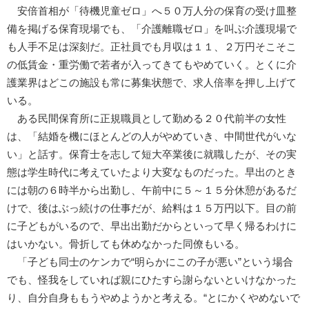
安倍首相が「待機児童ゼロ」へ５０万人分の保育の受け皿整
備を掲げる保育現場でも、「介護離職ゼロ」を叫ぶ介護現場で
も人手不足は深刻だ。正社員でも月収は１１、２万円そこそこ
の低賃金・重労働で若者が入ってきてもやめていく。とくに介
護業界はどこの施設も常に募集状態で、求人倍率を押し上げて
いる。
ある民間保育所に正規職員として勤める２０代前半の女性
は、「結婚を機にほとんどの人がやめていき、中間世代がいな
い」と話す。保育士を志して短大卒業後に就職したが、その実
態は学生時代に考えていたより大変なものだった。早出のとき
には朝の６時半から出勤し、午前中に５～１５分休憩があるだ
けで、後はぶっ続けの仕事だが、給料は１５万円以下。目の前
に子どもがいるので、早出出勤だからといって早く帰るわけに
はいかない。骨折しても休めなかった同僚もいる。
「子ども同士のケンカで“明らかにこの子が悪い”という場合
でも、怪我をしていれば親にひたすら謝らないといけなかった
り、自分自身ももうやめようかと考える。“とにかくやめないで