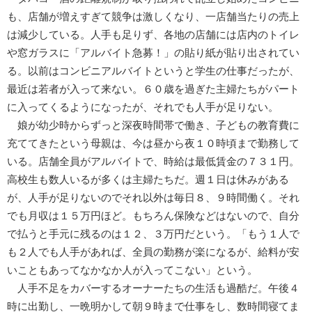
も、店舗が増えすぎて競争は激しくなり、一店舗当たりの売上
は減少している。人手も足りず、各地の店舗には店内のトイレ
や窓ガラスに「アルバイト急募！」の貼り紙が貼り出されてい
る。以前はコンビニアルバイトというと学生の仕事だったが、
最近は若者が入って来ない。６０歳を過ぎた主婦たちがパート
に入ってくるようになったが、それでも人手が足りない。
娘が幼少時からずっと深夜時間帯で働き、子どもの教育費に
充ててきたという母親は、今は昼から夜１０時頃まで勤務して
いる。店舗全員がアルバイトで、時給は最低賃金の７３１円。
高校生も数人いるが多くは主婦たちだ。週１日は休みがある
が、人手が足りないのでそれ以外は毎日８、９時間働く。それ
でも月収は１５万円ほど。もちろん保険などはないので、自分
で払うと手元に残るのは１２、３万円だという。「もう１人で
も２人でも人手があれば、全員の勤務が楽になるが、給料が安
いこともあってなかなか人が入ってこない」という。
人手不足をカバーするオーナーたちの生活も過酷だ。午後４
時に出勤し、一晩明かして朝９時まで仕事をし、数時間寝てま