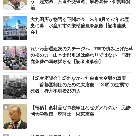
う 超党派「人道外交議連」事務局長・伊勢崎賢
治
大丸閉店が物語る下関の今 来年8月で77年の歴
史に幕 水産都市の栄枯盛衰を象徴【記者座談
会】
れいわ新選組次のステージへ 7年で積み上げた草
の根の力 山本太郎引退は終わりではない 与野
党茶番の国政揺らせ【記者座談会】
【記者座談会】語れなかった東京大空襲の真実
――首都圏制圧のための大虐殺 130回の空襲で
死者・行方不明者25万人
【寄稿】食料品ゼロ税率はなぜダメなのか 元静
岡大学教授・税理士 湖東京至