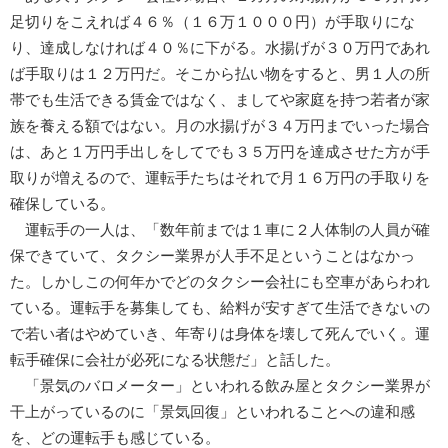
足切りをこえれば４６％（１６万１０００円）が手取りにな
り、達成しなければ４０％に下がる。水揚げが３０万円であれ
ば手取りは１２万円だ。そこから払い物をすると、男１人の所
帯でも生活できる賃金ではなく、ましてや家庭を持つ若者が家
族を養える額ではない。月の水揚げが３４万円までいった場合
は、あと１万円手出しをしてでも３５万円を達成させた方が手
取りが増えるので、運転手たちはそれで月１６万円の手取りを
確保している。
運転手の一人は、「数年前までは１車に２人体制の人員が確
保できていて、タクシー業界が人手不足ということはなかっ
た。しかしこの何年かでどのタクシー会社にも空車があらわれ
ている。運転手を募集しても、給料が安すぎて生活できないの
で若い者はやめていき、年寄りは身体を壊して死んでいく。運
転手確保に会社が必死になる状態だ」と話した。
「景気のバロメーター」といわれる飲み屋とタクシー業界が
干上がっているのに「景気回復」といわれることへの違和感
を、どの運転手も感じている。