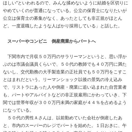
ほしい”といわれるので、みんな揉めないように結婚を区切りに
やめていくのが普通になっている。公立の保育士になりたいが
公立は保育士の募集がなく、あったとしても非正規がほとん
ど。一度退職したような人ばかり採用している」と話した。
スーパーやコンビニ 倒産廃業からパートへ
下関市内で月収５０万円のサラリーマンというと、思い浮か
ぶのは市議会議員くらいで、５０代の教師でも４０万円に満た
ないし、交代勤務の大手製造業の正社員でも５０万円をこすこ
とはまれだという。リーマンショック以後の景気の冷え込み
で、リストラにあった人や倒産・廃業に追い込まれた自営業者
も、パートやアルバイトなどの非正規雇用にかわっていき、下
関では世帯年収が３００万円未満の家庭が４４％を占めるよう
になっている。
５０代の男性Ａさんは、以前勤めていた会社が倒産したあ
と、市内のスーパーのレジでパートを始めた。１日おきに、午