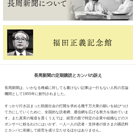
長周新聞の定期購読とカンパの訴え
長周新聞は、いかなる権威に対しても書けない記事は一行もない人民の言論
機関として1955年に創刊されました。
すっかり行き詰まった戦後社会の打開を求める幾千万大衆の願いを結びつけ
て力にしていくために、全国的な読者網、通信網を広げる努力を強めていま
す。また真実の報道を貫くうえでは、経営の面で特定の企業や組織などのス
ポンサーに頼るわけにはいかず、一人一人の読者・支持者の皆さまの購読料
とカンパに依拠して経営を成り立たせるほかはありません。