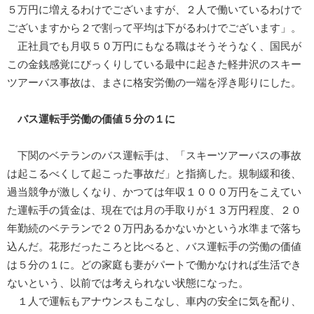
５万円に増えるわけでございますが、２人で働いているわけで
ございますから２で割って平均は下がるわけでございます」。
正社員でも月収５０万円にもなる職はそうそうなく、国民が
この金銭感覚にびっくりしている最中に起きた軽井沢のスキー
ツアーバス事故は、まさに格安労働の一端を浮き彫りにした。
バス運転手労働の価値５分の１に
下関のベテランのバス運転手は、「スキーツアーバスの事故
は起こるべくして起こった事故だ」と指摘した。規制緩和後、
過当競争が激しくなり、かつては年収１０００万円をこえてい
た運転手の賃金は、現在では月の手取りが１３万円程度、２０
年勤続のベテランで２０万円あるかないかという水準まで落ち
込んだ。花形だったころと比べると、バス運転手の労働の価値
は５分の１に。どの家庭も妻がパートで働かなければ生活でき
ないという、以前では考えられない状態になった。
１人で運転もアナウンスもこなし、車内の安全に気を配り、