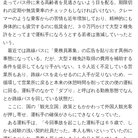
走ってバス停に来る高齢者を見逃さないよう目を配る。期限切
れの定期や無賃乗車のチェックもしなければいけない。クレー
マーのような乗客からの苦情も近年増加しており、精神的にも
身体的にも疲労するのに低賃金だ。３０万円かけて大型２種免
許をとってまで運転手になろうとする若者は激減していったと
いう。
最近では路線バスに「乗務員募集」の広告を貼り出す異例の
事態になっている。だが、大型２種免許取得の費用を補助する
条件を提示してもなり手がいない。１０人近く不足している営
業所もあり、路線バスを走らせるのに人手が足りないため、一
循環して営業所に戻ると本来の休憩時間を削って次の便の運転
に回る。運転手のなかで「ダブり」と呼ばれる勤務形態でなん
とか路線バスを回している状態だ。
ここに、国の「観光立国」政策ともかかわって外国人観光客
が押し寄せ、運転手の確保がさらにできなくなっていた。
ある運転手は、「今回事故を起こした運転手は６５歳で、し
かも経験の浅い契約社員だった。本人も怖いといっていたのに