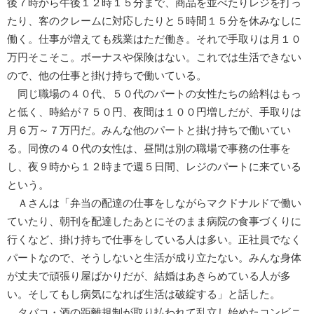
後７時から午後１２時１５分まで、商品を並べたりレジを打っ
たり、客のクレームに対応したりと５時間１５分を休みなしに
働く。仕事が増えても残業はただ働き。それで手取りは月１０
万円そこそこ。ボーナスや保険はない。これでは生活できない
ので、他の仕事と掛け持ちで働いている。
同じ職場の４０代、５０代のパートの女性たちの給料はもっ
と低く、時給が７５０円、夜間は１００円増しだが、手取りは
月６万～７万円だ。みんな他のパートと掛け持ちで働いてい
る。同僚の４０代の女性は、昼間は別の職場で事務の仕事を
し、夜９時から１２時まで週５日間、レジのパートに来ている
という。
Ａさんは「弁当の配達の仕事をしながらマクドナルドで働い
ていたり、朝刊を配達したあとにそのまま病院の食事づくりに
行くなど、掛け持ちで仕事をしている人は多い。正社員でなく
パートなので、そうしないと生活が成り立たない。みんな身体
が丈夫で頑張り屋ばかりだが、結婚はあきらめている人が多
い。そしてもし病気になれば生活は破綻する」と話した。
タバコ・酒の距離規制が取り払われて乱立し始めたコンビニ