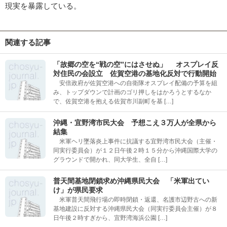
現実を暴露している。
関連する記事
「故郷の空を“戦の空”にはさせぬ」 オスプレイ反
対住民の会設立 佐賀空港の基地化反対で行動開始
安倍政府が佐賀空港への自衛隊オスプレイ配備の予算を組
み、トップダウンで計画のゴリ押しをはかろうとするなか
で、佐賀空港を抱える佐賀市川副町を基 […]
沖縄・宜野湾市民大会 予想こえ３万人が全県から
結集
米軍ヘリ墜落炎上事件に抗議する宜野湾市民大会（主催・
同実行委員会）が１２日午後２時１５分から沖縄国際大学の
グラウンドで開かれ、同大学生、全自 […]
普天間基地閉鎖求め沖縄県民大会 「米軍出てい
け」が県民要求
米軍普天間飛行場の即時閉鎖・返還、名護市辺野古への新
基地建設に反対する沖縄県民大会（同実行委員会主催）が８
日午後２時すぎから、宜野湾海浜公園 […]