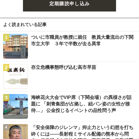
定期購読申し込み
よく読まれている記事
ついに市職員が教授に就任 教員大量流出の下関
市立大学 ３年で半数が去る異常
存立危機事態呼び込む高市早苗
海峡花火大会でVIP席（下関会場）の異様さが話
題に 「刺青集団が占拠し、紐パン姿の女性が接
待…」 公金投じるイベントの品性問う声
「安全保障のジレンマ」抑止力という幻想を打ち
砕くには――長射程ミサイル配備の熊本から問