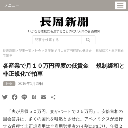
メニュー
いかなる権威にも屈することのない人民の言論機関
長周新聞
>
記事一覧
>
社会
>
各産業で月１０万円程度の低賃金 規制緩和と非正規化
で拍車
各産業で月１０万円程度の低賃金 規制緩和と
非正規化で拍車
2016年1月29日
社会
Twitter
Facebook
Line
Hatena
Email
共
有
「夫が月収５０万円、妻がパートで２５万円」。安倍首相の
国会答弁は、多くの国民を唖然とさせた。アベノミクスが進行
する過程で非正規雇用は全雇用労働者の４割にのぼり、年収２