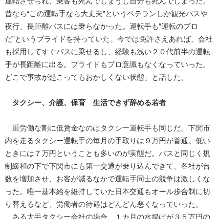
運転させられ、乗客も死んでしまうし自分も死んでしまった。
昔なら“この運転手なら大丈夫”というベテランしか観光バスや
夜行、長距離バスには乗らなかった。運転手も“運転のプロ
だ”というプライドを持っていた。今では免許さえあれば、会社
も採用してすぐバスに乗せるし、経験も浅い２０代前半の運転
手が長距離に出る。プライドもプロ意識もなくなっていった。
どこで事故が起こってもおかしくない状態」と話した。
タクシー、介護、保育 生活できず辞める若者
重労働な割に低賃金なのはタクシー運転手も同じだ。下関市
内を走るタクシー運転手の毎月の手取りは９万円が普通。低い
ときには７万円ということも多いのが実態だ。バスと同じく規
制緩和の下で下関市にも第一交通が乗り込んできて、各社が台
数を増加させ、お客が減るなかで運転手同士の競争は激しくな
った。唯一基本給を維持していた日本交通もオール歩合制に切
り替えるなど、労働者の待遇はどんどん悪くなっていった。
ある大手タクシー会社の場合、１カ月の水揚げが３５万円の