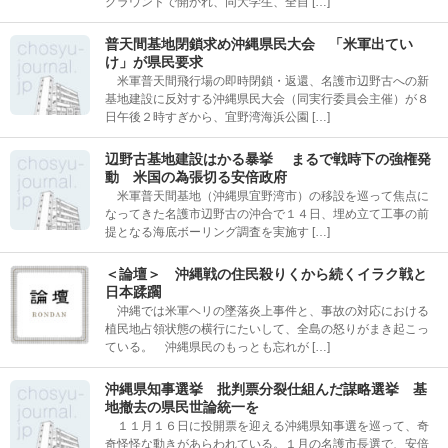
グラウンドで開かれ、同大学生、全自 […]
普天間基地閉鎖求め沖縄県民大会 「米軍出てい
け」が県民要求
米軍普天間飛行場の即時閉鎖・返還、名護市辺野古への新
基地建設に反対する沖縄県民大会（同実行委員会主催）が８
日午後２時すぎから、宜野湾海浜公園 […]
辺野古基地建設はかる暴挙 まるで戦時下の強権発
動 米国の為張切る安倍政府
米軍普天間基地（沖縄県宜野湾市）の移設を巡って焦点に
なってきた名護市辺野古の沖合で１４日、埋め立て工事の前
提となる海底ボーリング調査を実施す […]
＜論壇＞ 沖縄戦の住民殺りくから続くイラク戦と
日本蹂躙
沖縄では米軍ヘリの墜落炎上事件と、事故の対応における
植民地占領状態の横行にたいして、全島の怒りがまき起こっ
ている。 沖縄県民のもっとも忘れが […]
沖縄県知事選挙 批判票分裂仕組んだ謀略選挙 基
地撤去の県民世論統一を
１１月１６日に投開票を迎える沖縄県知事選を巡って、奇
奇怪怪な動きがあらわれている。１月の名護市長選で、安倍