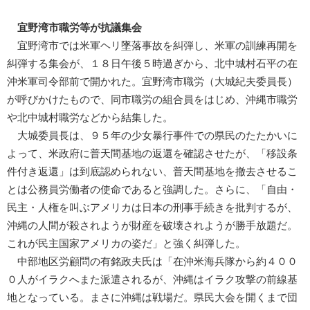
宜野湾市職労等が抗議集会
宜野湾市では米軍ヘリ墜落事故を糾弾し、米軍の訓練再開を
糾弾する集会が、１８日午後５時過ぎから、北中城村石平の在
沖米軍司令部前で開かれた。宜野湾市職労（大城紀夫委員長）
が呼びかけたもので、同市職労の組合員をはじめ、沖縄市職労
や北中城村職労などから結集した。
大城委員長は、９５年の少女暴行事件での県民のたたかいに
よって、米政府に普天間基地の返還を確認させたが、「移設条
件付き返還」は到底認められない、普天間基地を撤去させるこ
とは公務員労働者の使命であると強調した。さらに、「自由・
民主・人権を叫ぶアメリカは日本の刑事手続きを批判するが、
沖縄の人間が殺されようが財産を破壊されようが勝手放題だ。
これが民主国家アメリカの姿だ」と強く糾弾した。
中部地区労顧問の有銘政夫氏は「在沖米海兵隊から約４００
０人がイラクへまた派遣されるが、沖縄はイラク攻撃の前線基
地となっている。まさに沖縄は戦場だ。県民大会を開くまで団