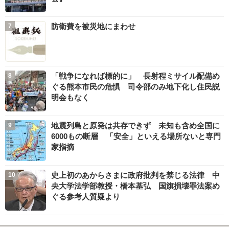
防衛費を被災地にまわせ
「戦争になれば標的に」 長射程ミサイル配備め
ぐる熊本市民の危惧 司令部のみ地下化し住民説
明会もなく
地震列島と原発は共存できず 未知も含め全国に
6000もの断層 「安全」といえる場所ないと専門
家指摘
史上初のあからさまに政府批判を禁じる法律 中
央大学法学部教授・橋本基弘 国旗損壊罪法案め
ぐる参考人質疑より