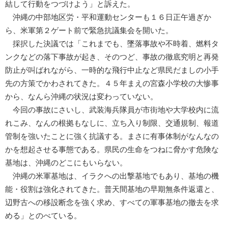
結して行動をつづけよう」と訴えた。
沖縄の中部地区労・平和運動センターも１６日正午過ぎか
ら、米軍第２ゲート前で緊急抗議集会を開いた。
採択した決議では「これまでも、墜落事故や不時着、燃料タ
ンクなどの落下事故が起き、そのつど、事故の徹底究明と再発
防止が叫ばれながら、一時的な飛行中止など県民だましの小手
先の方策でかわされてきた。４５年まえの宮森小学校の大惨事
から、なんら沖縄の状況は変わっていない。
今回の事故にさいし、武装海兵隊員が市街地や大学校内に流
れこみ、なんの根拠もなしに、立ち入り制限、交通規制、報道
管制を強いたことに強く抗議する。まさに有事体制がなんなの
かを想起させる事態である。県民の生命をつねに脅かす危険な
基地は、沖縄のどこにもいらない。
沖縄の米軍基地は、イラクへの出撃基地でもあり、基地の機
能・役割は強化されてきた。普天間基地の早期無条件返還と、
辺野古への移設断念を強く求め、すべての軍事基地の撤去を求
める」とのべている。