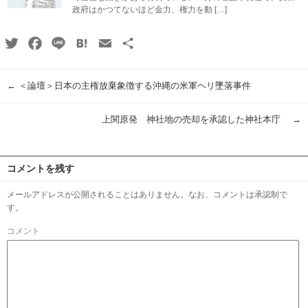
政府はかつてないほど金力、権力を動 […]
Twitter
Facebook
Line
Hatena
Email
共
有
←
＜論壇＞日本の主権放棄象徴する沖縄の米軍ヘリ墜落事件
上関原発 神社地の売却を承認した神社本庁
→
コメントを残す
メールアドレスが公開されることはありません。なお、コメントは承認制で
す。
コメント