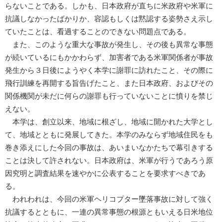
らないことである。しかも、日本政府が直ちに米政府や米軍に
抗議しなかったばかりか、容認もしくは黙認する姿勢さえ示し
ていたことは、看過することのできない問題点である。
また、このような重大な事故が発生し、その後も異常な事態
が続いているにもかかわらず、加害者である米軍関係者が事故
発生から３日後にようやく本学に謝罪に訪れたこと、その際に
飛行訓練を再開する旨告げたこと、また日本政府、およびその
関係機関が未だに何らの謝罪も行っていないことに憤りを禁じ
えない。
本学は、創立以来、地域に根ざし、地域に開かれた大学とし
て、地域とともに発展してきた。本学のみならず地域住民をも
巻き添えにした今回の事故は、あいまいなかたちで幕引きする
ことは決して許されない。日本政府は、米軍が行うであろう原
因究明と調査結果を速やかに公表することを要求すべきであ
る。
われわれは、今回の米軍ヘリコプター墜落事故に対して強く
抗議するとともに、一連の異常事態の根源ともいえる日米地位