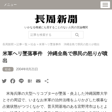
メニュー
いかなる権威にも屈することのない人民の言論機関
長周新聞
>
記事一覧
>
社会
>
米軍ヘリ墜落事件 沖縄全島で県民の怒りが噴出
米軍ヘリ墜落事件 沖縄全島で県民の怒りが噴
出
2004年8月21日
社会
Twitter
Facebook
Line
Hatena
Email
共
有
米海兵隊の大型ヘリコプターが墜落・炎上した沖縄国際大学
とその周辺で、いまなお米軍の治外法権をふりかざした横暴な
占拠状態がつづくなかで、普天間基地のある宜野湾市はもとよ