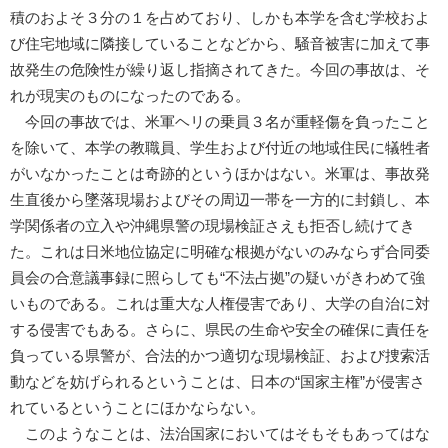
積のおよそ３分の１を占めており、しかも本学を含む学校およ
び住宅地域に隣接していることなどから、騒音被害に加えて事
故発生の危険性が繰り返し指摘されてきた。今回の事故は、そ
れが現実のものになったのである。
今回の事故では、米軍ヘリの乗員３名が重軽傷を負ったこと
を除いて、本学の教職員、学生および付近の地域住民に犠牲者
がいなかったことは奇跡的というほかはない。米軍は、事故発
生直後から墜落現場およびその周辺一帯を一方的に封鎖し、本
学関係者の立入や沖縄県警の現場検証さえも拒否し続けてき
た。これは日米地位協定に明確な根拠がないのみならず合同委
員会の合意議事録に照らしても“不法占拠”の疑いがきわめて強
いものである。これは重大な人権侵害であり、大学の自治に対
する侵害でもある。さらに、県民の生命や安全の確保に責任を
負っている県警が、合法的かつ適切な現場検証、および捜索活
動などを妨げられるということは、日本の“国家主権”が侵害さ
れているということにほかならない。
このようなことは、法治国家においてはそもそもあってはな