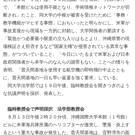
で、「本館ビルは使用不能となり、学術情報ネットワークが切
断され」たこと、同大学の中枢が被害を受けたために「事務・
教学機能がマヒする事態」におちいったと明らかにし、米軍が
事故直後から現場を一方的に封鎖し、大学関係者の要請する
「緊急かつ必要最小限度の立ち入りはもとより、沖縄県警の現
場検証さえ拒否するなど“国家主権”が侵害されている異常な事
態」がつづいていること、「今日にいたるまで米軍および日本
政府関係者から本学へのなんらの謝罪もない」ことへの憤りを
表明。「普天間基地を使用する航空機の即時飛行中止ととも
に、普天間基地の一日も早い返還を強く要求」している。
同大学法学部では１９日午後、臨時教授会を開きつぎのよう
な抗議声明を採択、発表した。
臨時教授会で声明採択 法学部教授会
８月１３日午後２時２０分頃、沖縄国際大学本館（１号館）
ビルに米軍海兵隊所属のヘリコプターが激突し、墜落・炎上す
るという重大な事故が発生した。普天間基地は、宜野湾市の面