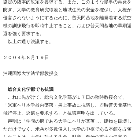
協定の抜本的改定を要求する。また、このような惨事の再発を
防ぎ、大学の教育研究環境と地域住民の安全を確保し、人権が
侵害されないようにするために、普天間基地を離発着する航空
機の訓練飛行を即時中止すること、および普天間基地の早期返
還を強く要求する。
以上の通り決議する。
２００４年８月１９日
沖縄国際大学法学部教授会
総合文化学部でも抗議
これに先がけて、総合文化学部が１７日の臨時教授会で、
「米軍ヘリ本学校内墜落・炎上事故に抗議し、即時普天間基地
飛行停止、返還を要求する」と抗議声明を出している。
声明は「学問の府である大学にヘリが墜落し、建物を破壊し
ただけでなく、米兵が多数侵入し大学の中枢である本館を占領
したことは、大学に対する生命、財産、自治の重大な侵害で、