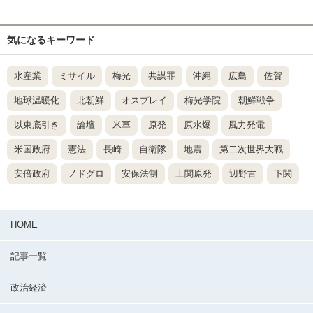
気になるキーワード
水産業
ミサイル
梅光
共謀罪
沖縄
広島
佐賀
地球温暖化
北朝鮮
オスプレイ
梅光学院
朝鮮戦争
以東底引き
論壇
米軍
原発
原水爆
風力発電
米国政府
憲法
長崎
自衛隊
地震
第二次世界大戦
安倍政府
ノドグロ
安保法制
上関原発
辺野古
下関
HOME
記事一覧
政治経済