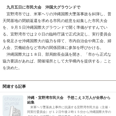
九月五日に市民大会 沖国大グラウンドで
宜野湾市では、米軍ヘリの沖縄国際大墜落事故を糾弾し、普
天間基地の閉鎖返還を求める市民の総意を結集した市民大会
を、９月５日沖縄国際大グラウンドで開く準備がすすんでい
る。宜野湾市では２０日の臨時庁議で正式決定し、実行委員会
を発足させ沖縄国際大の協力を得て、市内自治会や商工会、婦
人会、労働組合など市内の関係団体に参加を呼びかける。
沖縄国際大は１８日、部局館長会議を開き、「市から正式な
協力要請があれば、開催場所として大学構内を提供する」こと
を決めた。
関連する記事
沖縄・宜野湾市民大会 予想こえ３万人が全県から
結集
米軍ヘリ墜落炎上事件に抗議する宜野湾市民大会（主催・
同実行委員会）が１２日午後２時１５分から沖縄国際大学の