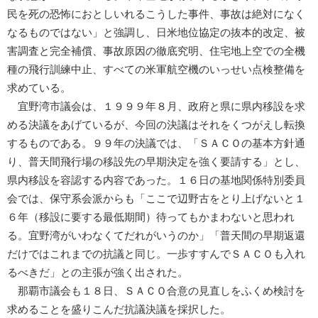
民を死の恐怖におとしいれるこうした事件、事故は絶対になく
なるものではない」と強調し、日米地位協定の抜本的改定、被
害調査と完全補償、事故原因の徹底究明、住宅地上空での全機
種の飛行訓練中止、すべての米軍航空機のいっせい点検整備を
求めている。
宜野湾市議会は、１９９９年８月、政府と県に県内移設を求
める決議をあげているが、今回の決議はそれをくつがえし転換
するものである。９９年の決議では、「ＳＡＣＯの基本方針通
り、普天間飛行場の移設先の早期決定を強く要請する」とし、
県内移設を容認する内容であった。１６日の基地関係特別委員
会では、保守系会派からも「ここで辺野古をとり上げないと１
６年（移設に要する最低期間）待ってもかまわないと思われ
る。宜野湾がいわなくてだれがいうのか」「普天間の早期返還
だけではこれまでの抗議と同じ。一歩すすんでＳＡＣＯも入れ
るべきだ」との主張が強く出された。
那覇市議会も１８日、ＳＡＣＯ合意の見直しをふくめ検討を
求めることを盛りこんだ抗議決議を採択した。