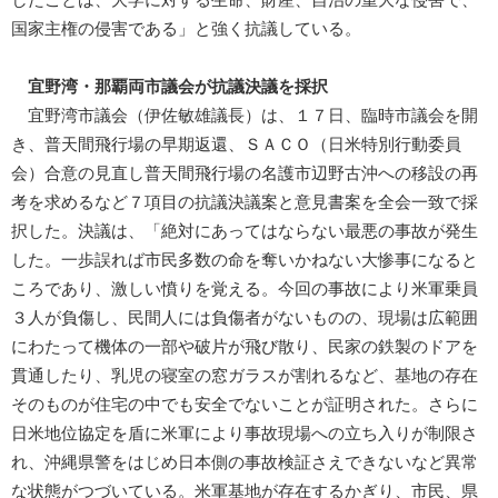
国家主権の侵害である」と強く抗議している。
宜野湾・那覇両市議会が抗議決議を採択
宜野湾市議会（伊佐敏雄議長）は、１７日、臨時市議会を開
き、普天間飛行場の早期返還、ＳＡＣＯ（日米特別行動委員
会）合意の見直し普天間飛行場の名護市辺野古沖への移設の再
考を求めるなど７項目の抗議決議案と意見書案を全会一致で採
択した。決議は、「絶対にあってはならない最悪の事故が発生
した。一歩誤れば市民多数の命を奪いかねない大惨事になると
ころであり、激しい憤りを覚える。今回の事故により米軍乗員
３人が負傷し、民間人には負傷者がないものの、現場は広範囲
にわたって機体の一部や破片が飛び散り、民家の鉄製のドアを
貫通したり、乳児の寝室の窓ガラスが割れるなど、基地の存在
そのものが住宅の中でも安全でないことが証明された。さらに
日米地位協定を盾に米軍により事故現場への立ち入りが制限さ
れ、沖縄県警をはじめ日本側の事故検証さえできないなど異常
な状態がつづいている。米軍基地が存在するかぎり、市民、県