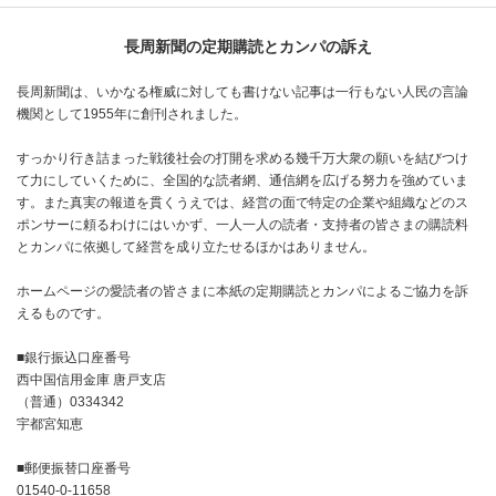
長周新聞の定期購読とカンパの訴え
長周新聞は、いかなる権威に対しても書けない記事は一行もない人民の言論
機関として1955年に創刊されました。
すっかり行き詰まった戦後社会の打開を求める幾千万大衆の願いを結びつけ
て力にしていくために、全国的な読者網、通信網を広げる努力を強めていま
す。また真実の報道を貫くうえでは、経営の面で特定の企業や組織などのス
ポンサーに頼るわけにはいかず、一人一人の読者・支持者の皆さまの購読料
とカンパに依拠して経営を成り立たせるほかはありません。
ホームページの愛読者の皆さまに本紙の定期購読とカンパによるご協力を訴
えるものです。
■銀行振込口座番号
西中国信用金庫 唐戸支店
（普通）0334342
宇都宮知恵
■郵便振替口座番号
01540-0-11658