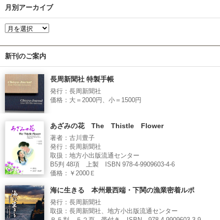
月別アーカイブ
新刊のご案内
長周新聞社 特製手帳
発行：長周新聞社
価格：大＝2000円、小＝1500円
あざみの花 The Thistle Flower
著者：古川豊子
発行：長周新聞社
取扱：地方小出版流通センター
B5判 48項 上製 ISBN 978-4-9909603-4-6
価格：￥2000Ｅ
海に生きる 本州最西端・下関の漁業密着ルポ
発行：長周新聞社
取扱：長周新聞社、地方小出版流通センター