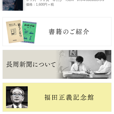
Ｂ５判 ５２頁 帯付き ISBN 978-4-9909603-3-9
価格：1,600円＋税