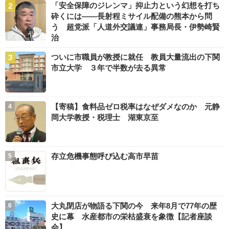
「安全保障のジレンマ」抑止力という幻想を打ち
砕くには――長射程ミサイル配備の熊本から問
う 超党派「人道外交議連」事務局長・伊勢崎賢
治
ついに市職員が教授に就任 教員大量流出の下関
市立大学 ３年で半数が去る異常
【寄稿】食料品ゼロ税率はなぜダメなのか 元静
岡大学教授・税理士 湖東京至
存立危機事態呼び込む高市早苗
大丸閉店が物語る下関の今 来年8月で77年の歴
史に幕 水産都市の栄枯盛衰を象徴【記者座談
会】