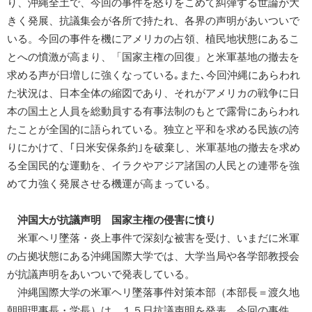
り、沖縄全土で、今回の事件を怒りをこめて糾弾する世論が大
きく発展、抗議集会が各所で持たれ、各界の声明があいついで
いる。今回の事件を機にアメリカの占領、植民地状態にあるこ
とへの憤激が高まり、「国家主権の回復」と米軍基地の撤去を
求める声が日増しに強くなっている｡また､今回沖縄にあらわれ
た状況は、日本全体の縮図であり、それがアメリカの戦争に日
本の国土と人員を総動員する有事法制のもとで露骨にあらわれ
たことが全国的に語られている。独立と平和を求める民族の誇
りにかけて、｢日米安保条約｣を破棄し、米軍基地の撤去を求め
る全国民的な運動を、イラクやアジア諸国の人民との連帯を強
めて力強く発展させる機運が高まっている。
沖国大が抗議声明 国家主権の侵害に憤り
米軍ヘリ墜落・炎上事件で深刻な被害を受け、いまだに米軍
の占拠状態にある沖縄国際大学では、大学当局や各学部教授会
が抗議声明をあいついで発表している。
沖縄国際大学の米軍ヘリ墜落事件対策本部（本部長＝渡久地
朝明理事長・学長）は、１５日抗議声明を発表、今回の事件