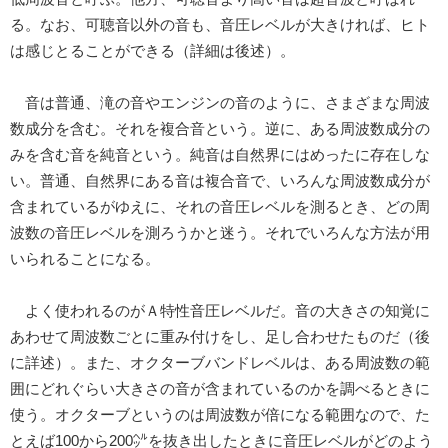
る。なお、可聴音以外の音も、音圧レベルが大きければ、ヒト
は感じとることができる（詳細は後述）。
音は普通、滝の音やエンジンの音のように、さまざまな周波
数成分を含む。それを複合音という。逆に、ある周波数成分の
みを含む音を純音という。純音は自然界にはめったに存在しな
い。普通、自然界にある音は複合音で、いろんな周波数成分が
含まれているがゆえに、それの音圧レベルを測るとき、どの周
波数の音圧レベルを測ろうかと迷う。それでいろんな方法が用
いられることになる。
よく使われるのがＡ特性音圧レベルだ。音の大きさの知覚に
あわせて周波数ごとに重み付けをし、足し合わせたものだ（後
に詳述）。また、オクターブバンドレベルは、ある周波数の範
囲にどれぐらい大きさの音が含まれているのかを調べるときに
使う。オクターブというのは周波数が倍になる範囲なので、た
とえば100から200㌹を抜き出したときに音圧レベルがどのよう