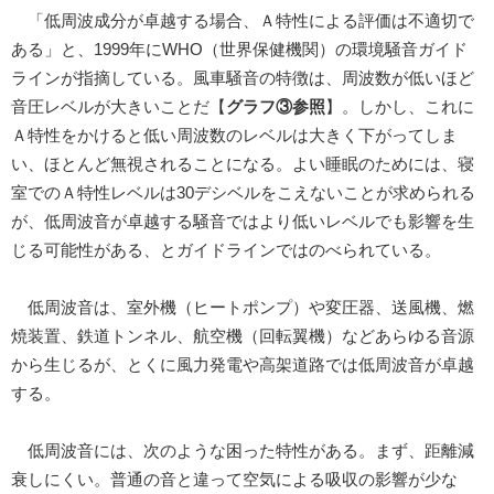
「低周波成分が卓越する場合、Ａ特性による評価は不適切で
ある」と、1999年にWHO（世界保健機関）の環境騒音ガイド
ラインが指摘している。風車騒音の特徴は、周波数が低いほど
音圧レベルが大きいことだ【
グラフ③参照
】。しかし、これに
Ａ特性をかけると低い周波数のレベルは大きく下がってしま
い、ほとんど無視されることになる。よい睡眠のためには、寝
室でのＡ特性レベルは30デシベルをこえないことが求められる
が、低周波音が卓越する騒音ではより低いレベルでも影響を生
じる可能性がある、とガイドラインではのべられている。
低周波音は、室外機（ヒートポンプ）や変圧器、送風機、燃
焼装置、鉄道トンネル、航空機（回転翼機）などあらゆる音源
から生じるが、とくに風力発電や高架道路では低周波音が卓越
する。
低周波音には、次のような困った特性がある。まず、距離減
衰しにくい。普通の音と違って空気による吸収の影響が少な