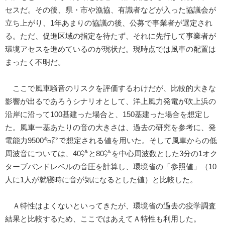
セスだ。その後、県・市や漁協、有識者などが入った協議会が
立ち上がり、1年あまりの協議の後、公募で事業者が選定され
る。ただ、促進区域の指定を待たず、それに先行して事業者が
環境アセスを進めているのが現状だ。現時点では風車の配置は
まったく不明だ。
ここで風車騒音のリスクを評価するわけだが、比較的大きな
影響が出るであろうシナリオとして、洋上風力発電が吹上浜の
沿岸に沿って100基建った場合と、150基建った場合を想定し
た。風車一基あたりの音の大きさは、過去の研究を参考に、発
電能力9500㌔㍗で想定される値を用いた。そして風車からの低
周波音については、40㌹と80㌹を中心周波数とした3分の1オク
ターブバンドレベルの音圧を計算し、環境省の「参照値」（10
人に1人が就寝時に音が気になるとした値）と比較した。
Ａ特性はよくないといってきたが、環境省の過去の疫学調査
結果と比較するため、ここではあえてＡ特性も利用した。