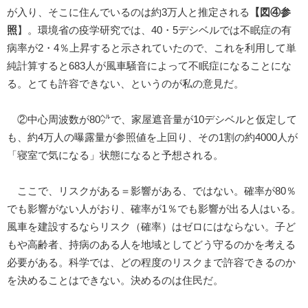
が入り、そこに住んでいるのは約3万人と推定される
【図④参
照
】。環境省の疫学研究では、40・5デシベルでは不眠症の有
病率が2・4％上昇すると示されていたので、これを利用して単
純計算すると683人が風車騒音によって不眠症になることにな
る。とても許容できない、というのが私の意見だ。
②中心周波数が80㌹で、家屋遮音量が10デシベルと仮定して
も、約4万人の曝露量が参照値を上回り、その1割の約4000人が
「寝室で気になる」状態になると予想される。
ここで、リスクがある＝影響がある、ではない。確率が80％
でも影響がない人がおり、確率が1％でも影響が出る人はいる。
風車を建設するならリスク（確率）はゼロにはならない。子ど
もや高齢者、持病のある人を地域としてどう守るのかを考える
必要がある。科学では、どの程度のリスクまで許容できるのか
を決めることはできない。決めるのは住民だ。