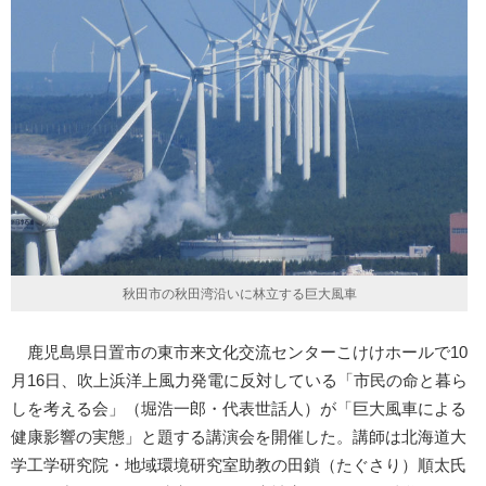
秋田市の秋田湾沿いに林立する巨大風車
鹿児島県日置市の東市来文化交流センターこけけホールで10
月16日、吹上浜洋上風力発電に反対している「市民の命と暮ら
しを考える会」（堀浩一郎・代表世話人）が「巨大風車による
健康影響の実態」と題する講演会を開催した。講師は北海道大
学工学研究院・地域環境研究室助教の田鎖（たぐさり）順太氏