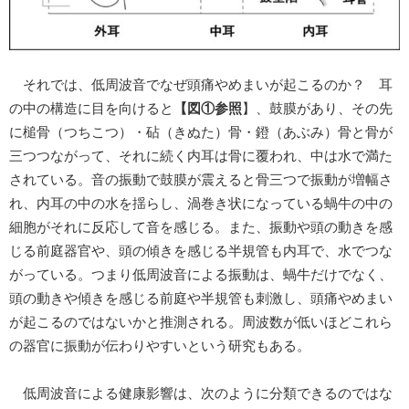
それでは、低周波音でなぜ頭痛やめまいが起こるのか？ 耳
の中の構造に目を向けると
【図①参照
】、鼓膜があり、その先
に槌骨（つちこつ）・砧（きぬた）骨・鐙（あぶみ）骨と骨が
三つつながって、それに続く内耳は骨に覆われ、中は水で満た
されている。音の振動で鼓膜が震えると骨三つで振動が増幅さ
れ、内耳の中の水を揺らし、渦巻き状になっている蝸牛の中の
細胞がそれに反応して音を感じる。また、振動や頭の動きを感
じる前庭器官や、頭の傾きを感じる半規管も内耳で、水でつな
がっている。つまり低周波音による振動は、蝸牛だけでなく、
頭の動きや傾きを感じる前庭や半規管も刺激し、頭痛やめまい
が起こるのではないかと推測される。周波数が低いほどこれら
の器官に振動が伝わりやすいという研究もある。
低周波音による健康影響は、次のように分類できるのではな