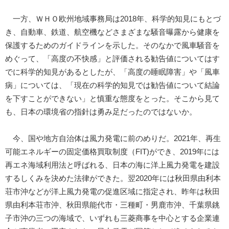
一方、ＷＨＯ欧州地域事務局は2018年、科学的知見にもとづ
き、自動車、鉄道、航空機などさまざまな騒音曝露から健康を
保護するためのガイドラインを示した。そのなかで風車騒音を
めぐって、「高度の不快感」と評価される勧告値についてはす
でに科学的知見があるとしたが、「高度の睡眠障害」や「風車
病」については、「現在の科学的知見では勧告値について結論
を下すことができない」と慎重な態度をとった。そこから見て
も、日本の環境省の指針は勇み足だったのではないか。
今、国や地方自治体は風力発電に前のめりだ。2021年、再生
可能エネルギーの固定価格買取制度（FIT)ができ、2019年には
再エネ海域利用法と呼ばれる、日本の海に洋上風力発電を建設
するしくみを決めた法律ができた。翌2020年には秋田県由利本
荘市沖などが洋上風力発電の促進区域に指定され、昨年は秋田
県由利本荘市沖、秋田県能代市・三種町・男鹿市沖、千葉県銚
子市沖の三つの海域で、いずれも三菱商事を中心とする企業連