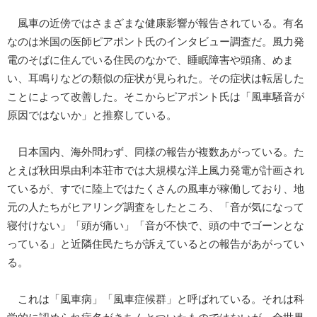
風車の近傍ではさまざまな健康影響が報告されている。有名
なのは米国の医師ピアポント氏のインタビュー調査だ。風力発
電のそばに住んでいる住民のなかで、睡眠障害や頭痛、めま
い、耳鳴りなどの類似の症状が見られた。その症状は転居した
ことによって改善した。そこからピアポント氏は「風車騒音が
原因ではないか」と推察している。
日本国内、海外問わず、同様の報告が複数あがっている。た
とえば秋田県由利本荘市では大規模な洋上風力発電が計画され
ているが、すでに陸上ではたくさんの風車が稼働しており、地
元の人たちがヒアリング調査をしたところ、「音が気になって
寝付けない」「頭が痛い」「音が不快で、頭の中でゴーンとな
っている」と近隣住民たちが訴えているとの報告があがってい
る。
これは「風車病」「風車症候群」と呼ばれている。それは科