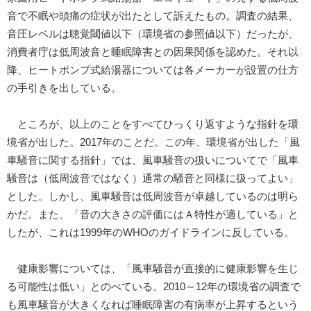
音で不眠や頭痛の症状が出たとして訴えたもの。調査の結果、
音圧レベルは聴覚閾値以下（環境省の参照値以下）だったが、
消費者庁は低周波音と睡眠障害との因果関係を認めた。それ以
降、ヒートポンプ式給湯器については各メーカーが設置の仕方
の手引きを出している。
ところが、以上のことをすべてひっくり返すような指針を環
境省が出した。2017年のことだ。この年、環境省が出した「風
車騒音に関する指針」では、風車騒音の扱いについてで「風車
騒音は（低周波音ではなく）通常の騒音と同様に扱ってよい」
とした。しかし、風車騒音は低周波音が卓越しているのは明ら
かだ。また、「音の大きさの評価にはＡ特性が適している」と
したが、これは1999年のWHOのガイドラインに反している。
健康影響については、「風車騒音が直接的に健康影響を生じ
る可能性は低い」とのべている。2010～12年の環境省の調査で
も風車騒音が大きくなれば睡眠障害の有病率が上昇するという