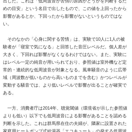
出した。これは「低周波音が苦情の原因かどうかを判断するた
めの目安」という名目で出したもので、この値を上回ったから
影響があるとか、下回ったから影響がないというものではな
い。
そのなかの「心身に関する苦情」は、実験で10人に1人の被
験者が「寝室で気になる」と回答した音圧レベルだ。個人差が
大きく、下回れば影響がなくなるわけではない。また、実験に
はレベル一定の純音が用いられており、参照値は室外機など定
常的・連続的な低周波音が対象となる。風車騒音のように広帯
域（周波数が低いものから高いものまでを含む）かつレベルが
変動する騒音では、より低いレベルで影響が出ることが確実で
ある。
一方、消費者庁は2014年、聴覚閾値（環境省が示した参照値
よりも低い）以下でも低周波音による影響があることを認める
判断を示した。これは群馬県在住の夫婦が、隣家に設置された
家庭用ヒートポンプ式給湯器「エコキュート」の発する低周波