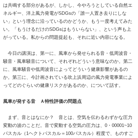
は共鳴する部分があるが、しかし、今やろうとしている自然エ
ネルギー、洋上風力発電がSDGsの「誰一人置き去りにしな
い」という理念に沿っているのかどうか、もう一度考えてみた
い。「もうけるだけのSDGsはもういらない」、という声も上
がっている。私からの問題提起も、それに近い内容になる。
今日の講演は、第一に、風車から発せられる音・低周波音・
騒音・風車騒音について、それぞれどういう意味なのか。第二
に、風車騒音や低周波音によってどういう健康影響があるの
か。第三に、今計画されている吹上浜周辺の風力発電事業によ
ってどのぐらいの健康リスクがあるのか、について話す。
風車が発する音 Ａ特性評価の問題点
まず、音とはなにか？ 音とは、空気を伝わるわずかな圧力
変動の波のことだ。音で変動する空気の圧力は、0・00001~10
パスカル（1ヘクトパスカル＝100パスカル）程度で、ものすご