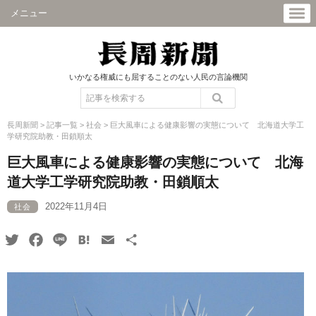
メニュー
いかなる権威にも屈することのない人民の言論機関
長周新聞
>
記事一覧
>
社会
>
巨大風車による健康影響の実態について 北海道大学工
学研究院助教・田鎖順太
巨大風車による健康影響の実態について 北海
道大学工学研究院助教・田鎖順太
2022年11月4日
社会
Twitter
Facebook
Line
Hatena
Email
共
有