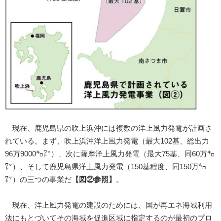
現在、鹿児島県の吹上浜沖には複数の洋上風力発電が計画さ
れている。まず、吹上浜沖洋上風力発電（最大102基、総出力
96万9000㌔㍗）、次に薩摩洋上風力発電（最大75基、同60万㌔
㍗）、そして鹿児島県洋上風力発電（150基程度、同150万㌔
㍗）の三つの事業だ
【図②参照】
。
現在、洋上風力発電の建設のためには、国が再エネ海域利用
法にもとづいてその海域を促進区域に指定するのが最初のプロ