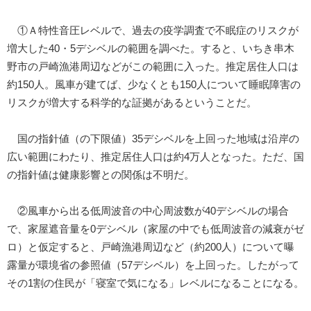
①Ａ特性音圧レベルで、過去の疫学調査で不眠症のリスクが
増大した40・5デシベルの範囲を調べた。すると、いちき串木
野市の戸崎漁港周辺などがこの範囲に入った。推定居住人口は
約150人。風車が建てば、少なくとも150人について睡眠障害の
リスクが増大する科学的な証拠があるということだ。
国の指針値（の下限値）35デシベルを上回った地域は沿岸の
広い範囲にわたり、推定居住人口は約4万人となった。ただ、国
の指針値は健康影響との関係は不明だ。
②風車から出る低周波音の中心周波数が40デシベルの場合
で、家屋遮音量を0デシベル（家屋の中でも低周波音の減衰がゼ
ロ）と仮定すると、戸崎漁港周辺など（約200人）について曝
露量が環境省の参照値（57デシベル）を上回った。したがって
その1割の住民が「寝室で気になる」レベルになることになる。