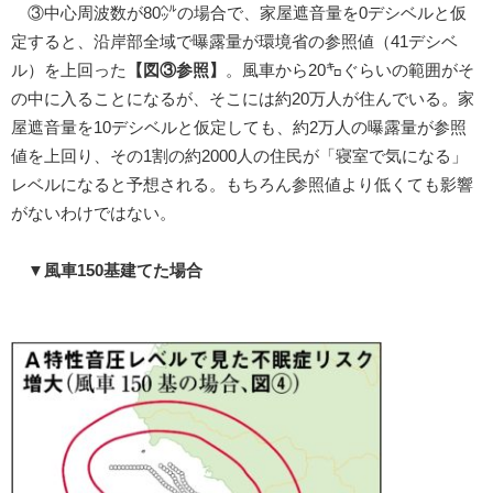
③中心周波数が80㌹の場合で、家屋遮音量を0デシベルと仮
定すると、沿岸部全域で曝露量が環境省の参照値（41デシベ
ル）を上回った
【図③参照】
。風車から20㌔ぐらいの範囲がそ
の中に入ることになるが、そこには約20万人が住んでいる。家
屋遮音量を10デシベルと仮定しても、約2万人の曝露量が参照
値を上回り、その1割の約2000人の住民が「寝室で気になる」
レベルになると予想される。もちろん参照値より低くても影響
がないわけではない。
▼風車150基建てた場合