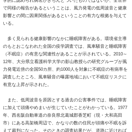
学的に認められ病名がきちんとついたものではないが、全世界
で同様の報告があるということは、風力発電の低周波音と健康
影響との間に因果関係があるということの有力な根拠を与えて
いる。
多く見られる健康影響のなかに睡眠障害がある。環境省主導
のもとおこなわれた全国の疫学調査では、風車騒音と睡眠障害
（不眠症）の有意な関連性があることが示されている。2010～
12年、大分県立看護科学大学の影山教授らの研究グループが風
力発電近傍の全国50カ所、約1000人を対象に不眠症の有病率を
調査したところ、風車騒音の曝露地域において不眠症リスクに
有意な上昇が示された。
また、低周波音を原因とする過去の公害事件では、睡眠障害
に加えて頭痛やめまいが生じていたことがわかっている。1977
年、西名阪自動車道の奈良県北葛城郡香芝町（現・大和高田
市）にある高架橋周辺で、かなりの数の住民が頭痛や不眠を訴
えて裁判になった。そのときの調査結果だが、道路に近ければ