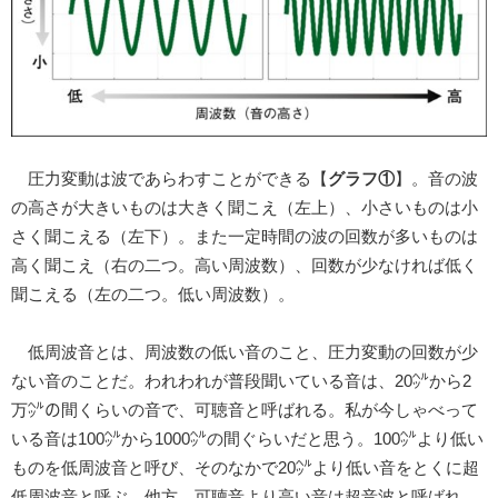
圧力変動は波であらわすことができる【
グラフ①
】。音の波
の高さが大きいものは大きく聞こえ（左上）、小さいものは小
さく聞こえる（左下）。また一定時間の波の回数が多いものは
高く聞こえ（右の二つ。高い周波数）、回数が少なければ低く
聞こえる（左の二つ。低い周波数）。
低周波音とは、周波数の低い音のこと、圧力変動の回数が少
ない音のことだ。われわれが普段聞いている音は、20㌹から2
万㌹の間くらいの音で、可聴音と呼ばれる。私が今しゃべって
いる音は100㌹から1000㌹の間ぐらいだと思う。100㌹より低い
ものを低周波音と呼び、そのなかで20㌹より低い音をとくに超
低周波音と呼ぶ。他方、可聴音より高い音は超音波と呼ばれ