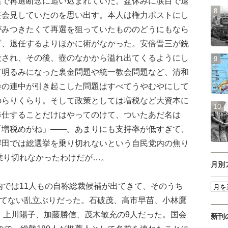
迷で再選断念に追い込まれていた。盆休みに涙目で退
任会見していたのを思い出す。本人は権力ポストにし
がみつきたくて再選を狙っていたもののどうにもなら
ず、退任するよりほかに術がなかった。安倍晋三が銃
殺され、その後、壺のなかから溢れ出てくるようにし
て明るみになった裏金問題や統一教会問題など、清和
会の連中が引き起こした問題はすべてうやむやにして
のらりくらり。そして政策としては増税など大資本に
奉仕することだけはやってのけて、ついたあだ名は
「増税めがね」――。あまりにも支持率が低すぎて、
岸田では総選挙を乗り切れないという自民党内の焦り
乗り切れなかったわけだが…。
月別
では11人もの自称総裁候補が出てきて、そのうち
つてない乱立ぶりだった。石破茂、高市早苗、小林鷹
、上川陽子、加藤勝信、茂木敏充の9人だった。国会
新刊