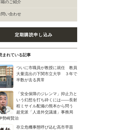
書籍のご紹介
お問い合わせ
定期購読申し込み
読まれている記事
ついに市職員が教授に就任 教員
大量流出の下関市立大学 ３年で
半数が去る異常
「安全保障のジレンマ」抑止力と
いう幻想を打ち砕くには――長射
程ミサイル配備の熊本から問う
超党派「人道外交議連」事務局
伊勢崎賢治
存立危機事態呼び込む高市早苗