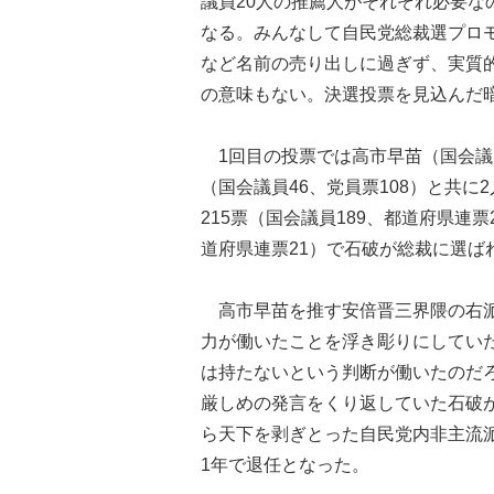
議員20人の推薦人がそれぞれ必要な
なる。みんなして自民党総裁選プロ
など名前の売り出しに過ぎず、実質
の意味もない。決選投票を見込んだ
1回目の投票では高市早苗（国会議員
（国会議員46、党員票108）と共
215票（国会議員189、都道府県連票
道府県連票21）で石破が総裁に選ば
高市早苗を推す安倍晋三界隈の右派
力が働いたことを浮き彫りにしてい
は持たないという判断が働いたのだ
厳しめの発言をくり返していた石破
ら天下を剥ぎとった自民党内非主流
1年で退任となった。