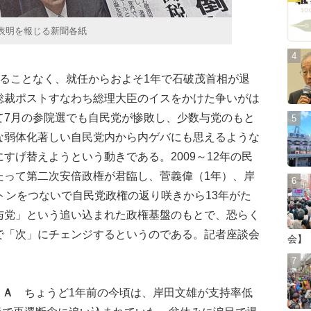
表明を報じる新聞各紙
ることなく、就任からおよそ1年で石破茂首相が退
総裁ポストすなわち総理大臣のイスをかけた争いがは
て7月の参院選でも自民党が惨敗し、少数与党のもと
な弱体化著しい自民党内から内ゲバにも思えるような
すげ替えようという動きである。2009～12年の民
たって第二次安倍政権が君臨し、菅義偉（1年）、岸
トンをつないで自民党政権の返り咲きから13年がた
与党」という追い込まれた政権基盤のもとで、恐らく
で「次」にチェンジするというのである。記者座談会
会】
Ａ
ちょうど1年前の今頃は、岸田文雄が支持率低