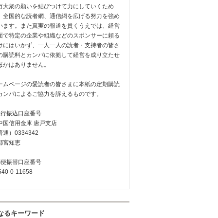
万大衆の願いを結びつけて力にしていくため
、全国的な読者網、通信網を広げる努力を強め
います。また真実の報道を貫くうえでは、経営
面で特定の企業や組織などのスポンサーに頼る
けにはいかず、一人一人の読者・支持者の皆さ
の購読料とカンパに依拠して経営を成り立たせ
ほかはありません。
ームページの愛読者の皆さまに本紙の定期購読
カンパによるご協力を訴えるものです。
銀行振込口座番号
中国信用金庫 唐戸支店
通）0334342
都宮知恵
郵便振替口座番号
540-0-11658
なるキーワード