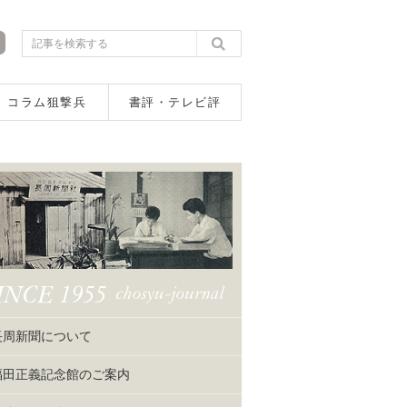
コラム狙撃兵
書評・テレビ評
長周新聞について
福田正義記念館のご案内