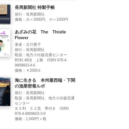
長周新聞社 特製手帳
発行：長周新聞社
価格：大＝2000円、小＝1500円
あざみの花 The Thistle
Flower
著者：古川豊子
発行：長周新聞社
取扱：地方小出版流通センター
B5判 48項 上製 ISBN 978-4-
9909603-4-6
価格：￥2000Ｅ
海に生きる 本州最西端・下関
の漁業密着ルポ
発行：長周新聞社
取扱：長周新聞社、地方小出版流通
センター
Ｂ５判 ５２頁 帯付き ISBN
978-4-9909603-3-9
価格：1,600円＋税