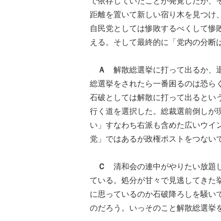
で依存していたことが発覚したが、
距離を置いて新しい宿り木を見つけ
自民党としては惨敗するべくして惨
える。そして最終的に「党内の分断
Ａ
解散総選挙に打って出るか、退
総選挙をされたら一番困るのは恐ら
石破としては解散に打って出るとい
行く道を選択した。総裁選前倒しが
い」すなわち右派も含めた広いウイ
党」ではあるが政権ポストをつない
Ｃ
清和会の連中がやりたい放題し
ている。処分が甘々で見逃してきた
に思っているのか石破降ろしを騒い
のだろう。いっそのこと解散総選挙