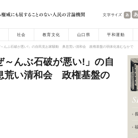
社会
教育文化
山口県
平和運動
～んぶ石破が悪い!」の自民党お家騒動 鼻息荒い清和会 政権基盤の弱体化進むなかで
ぜ～んぶ石破が悪い!」の自
息荒い清和会 政権基盤の