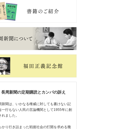
長周新聞の定期購読とカンパの訴え
周新聞は、いかなる権威に対しても書けない記
は一行もない人民の言論機関として1955年に創
されました。
っかり行き詰まった戦後社会の打開を求める幾