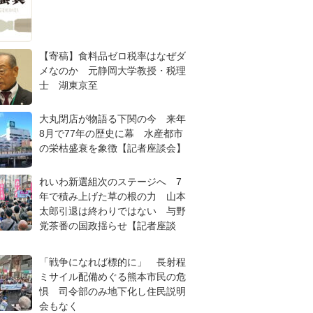
【寄稿】食料品ゼロ税率はなぜダ
メなのか 元静岡大学教授・税理
士 湖東京至
大丸閉店が物語る下関の今 来年
8月で77年の歴史に幕 水産都市
の栄枯盛衰を象徴【記者座談会】
れいわ新選組次のステージへ 7
年で積み上げた草の根の力 山本
太郎引退は終わりではない 与野
党茶番の国政揺らせ【記者座談
「戦争になれば標的に」 長射程
ミサイル配備めぐる熊本市民の危
惧 司令部のみ地下化し住民説明
会もなく