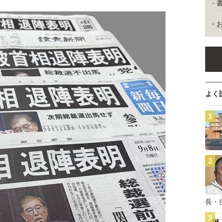
よく
長・