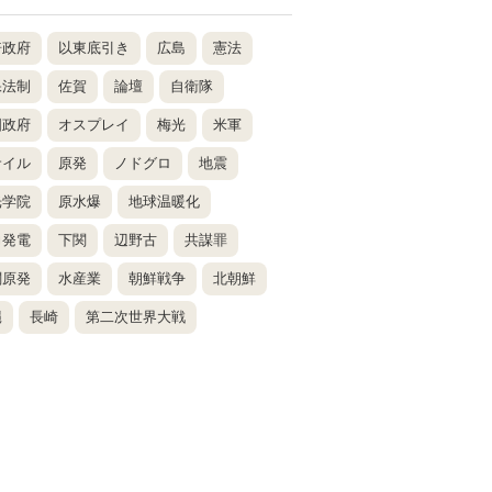
倍政府
以東底引き
広島
憲法
保法制
佐賀
論壇
自衛隊
国政府
オスプレイ
梅光
米軍
サイル
原発
ノドグロ
地震
光学院
原水爆
地球温暖化
力発電
下関
辺野古
共謀罪
関原発
水産業
朝鮮戦争
北朝鮮
縄
長崎
第二次世界大戦