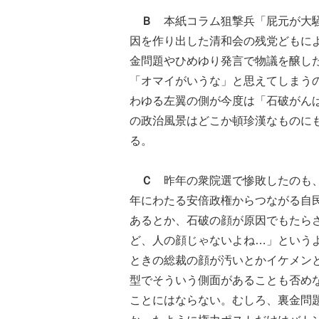
Ｂ
本紙コラム狙撃兵「屁元が大騒
因を作り出した清和会の残党どもに
金問題やひめゆり発言で物議を醸し
「オマイがいうな」と思えてしまう
わゆる左翼の側が今度は「石破がん
の政治風景はどこか頓珍漢なものに
る。
Ｃ
昨年の衆院選で惨敗したのも、
年にわたる安倍政権からつながる自
あるとか、石破の顔が原因でもたら
ど、人の顔じゃないよね…」という
ときの総裁の顔が汚いとかイケメン
型でそういう側面があることも否め
ことにはならない。むしろ、裏金問