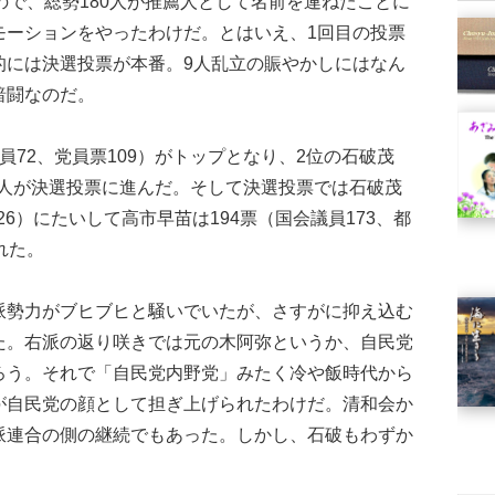
ので、総勢180人が推薦人として名前を連ねたことに
モーションをやったわけだ。とはいえ、1回目の投票
的には決選投票が本番。9人乱立の賑やかしにはなん
暗闘なのだ。
72、党員票109）がトップとなり、2位の石破茂
に2人が決選投票に進んだ。そして決選投票では石破茂
26）にたいして高市早苗は194票（国会議員173、都
れた。
勢力がブヒブヒと騒いでいたが、さすがに抑え込む
た。右派の返り咲きでは元の木阿弥というか、自民党
ろう。それで「自民党内野党」みたく冷や飯時代から
が自民党の顔として担ぎ上げられたわけだ。清和会か
派連合の側の継続でもあった。しかし、石破もわずか