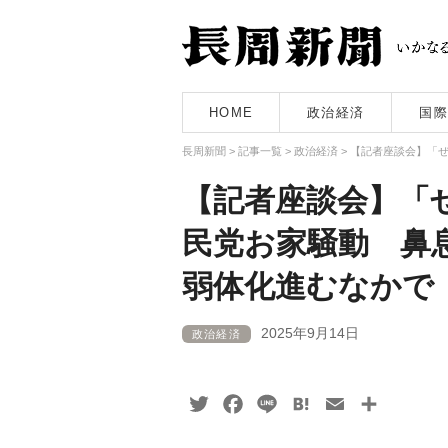
HOME
政治経済
国際
長周新聞
>
記事一覧
>
政治経済
>
【記者座談会】「ぜ
【記者座談会】「
民党お家騒動 鼻
弱体化進むなかで
2025年9月14日
政治経済
Twitter
Facebook
Line
Hatena
Email
共
有