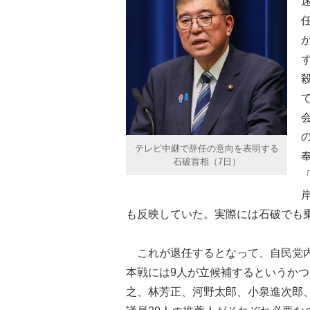
テレビ中継で辞任の意向を表明する
石破首相（7日）
も反映していた。実際には石破でも
これが退任するとなって、自民党内
本戦には9人が立候補するというか
之、林芳正、河野太郎、小泉進次郎