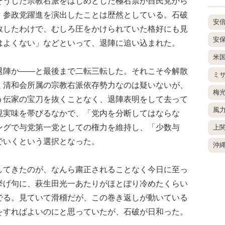
そうした宗教右派をはじめとした極右票が自民党から
、参政党躍進を演出したことは歴然としている。石破
安
敗したわけで、むしろ圧をかけられていた格好にも見
安
はよくない」などといって、退陣に追い込まれた。
米
陣か――と最後まで二転三転した。それこそ今解散
ミ
く清和会所属の宗教右派依存勢力なのは疑いないが、
梅
う伝家の宝刀を抜くことなく、退陣表明をして去って
風
現実味を帯びるなかで、「党内を分断してはならな
ングで与党第一党としての権力を維持し、「少数与
上
でいくという選択となった。
沖
てきたのが、なんら粛正されることなく今日に至っ
挙げ句に、萩生田光一あたりがほとぼり冷めたくらい
でる。見ていて滑稽だが、この巻き返しが動いている
をすればよいのにと思っていたが、石破が日和った。