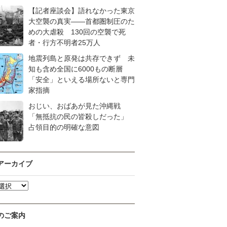
【記者座談会】語れなかった東京
大空襲の真実――首都圏制圧のた
めの大虐殺 130回の空襲で死
者・行方不明者25万人
地震列島と原発は共存できず 未
知も含め全国に6000もの断層
「安全」といえる場所ないと専門
家指摘
おじい、おばあが見た沖縄戦
「無抵抗の民の皆殺しだった」
占領目的の明確な意図
アーカイブ
のご案内