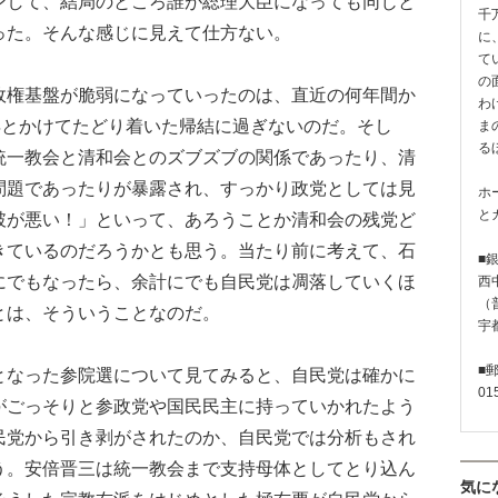
ンして、結局のところ誰が総理大臣になっても同じと
千
った。そんな感じに見えて仕方ない。
に
て
の
権基盤が脆弱になっていったのは、直近の何年間か
わ
年とかけてたどり着いた帰結に過ぎないのだ。そし
ま
る
統一教会と清和会とのズブズブの関係であったり、清
問題であったりが暴露され、すっかり政党としては見
ホ
と
破が悪い！」といって、あろうことか清和会の残党ど
きているのだろうかとも思う。当たり前に考えて、石
■
にでもなったら、余計にでも自民党は凋落していくほ
西
（普
とは、そういうことなのだ。
宇
■
なった参院選について見てみると、自民党は確かに
01
がごっそりと参政党や国民民主に持っていかれたよう
民党から引き剥がされたのか、自民党では分析もされ
う。安倍晋三は統一教会まで支持母体としてとり込ん
気に