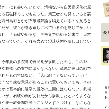
ぎ」にも書いていたが、滑稽ながら自民党凋落の原
よる石破降ろしでもあった。第三者から見ていると裏
た西田昌司とかが石破退陣論を唱えているのを見ると
のだが、彼らが巻き返しに出ているのを感じてか、い
ばれ」「石破やめるな」デモまで始める始末で、日本
もなっていた。それも含めて混迷状態を映し出してい
今年夏の参院選で自民党が惨敗したのも、この13
民党政権への審判にほかならない。単純に岸田の顔で
されたものではない。「人は顔じゃないっていうけ
ような辛辣な意見があることは置いておいても、その
長
とかは基本的に選挙の勝敗の主因にはならない。劇場
事
ないが、石破の顔があれだから惨敗したというような
刊
題や統一教会問題等々にケジメすらつけず、なにもな
す