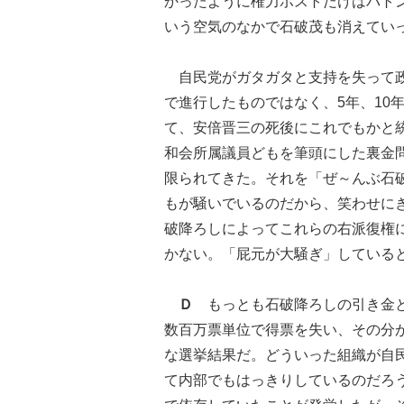
かったように権力ポストだけはバト
いう空気のなかで石破茂も消えてい
自民党がガタガタと支持を失って政
で進行したものではなく、5年、10
て、安倍晋三の死後にこれでもかと
和会所属議員どもを筆頭にした裏金
限られてきた。それを「ぜ～んぶ石
もが騒いでいるのだから、笑わせに
破降ろしによってこれらの右派復権
かない。「屁元が大騒ぎ」している
Ｄ
もっとも石破降ろしの引き金と
数百万票単位で得票を失い、その分
な選挙結果だ。どういった組織が自
て内部でもはっきりしているのだろ