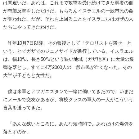
は間違いだ。あれは、これまで攻撃を受け続けてきた弱者の側
が奇襲反撃をしただけだ。もちろんイスラエルの一般市民の命
が奪われた。だが、それを上回ることをイスラエルはガザの人
たちにやってきたわけだ。
昨年10月7日以降、その報復として「テロリストを殺せ」と
いうことでガザでのジェノサイドが進行している。イスラエル
は、幅10㌔、長さ50㌔という狭い地域（ガザ地区）に大量の爆
弾を落とし、すでに4万2000人の一般市民が亡くなった。その
大半が子どもと女性だ。
僕は米軍とアフガニスタンで一緒に働いてきたので、いまだ
にメールで交友があるが、将校クラスの軍人の一人がこういう
言葉を送ってきた。
「あんな狭いところに、あんな短時間で、あれだけの爆弾を
落とすのか」