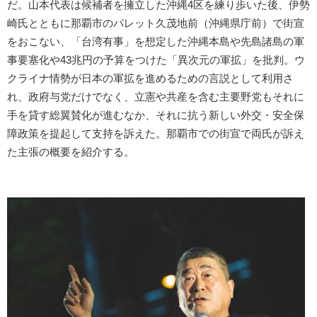
だ。山本代表は候補者を擁立した沖縄4区を練り歩いた後、伊勢
崎氏とともに那覇市のパレット久茂地前（沖縄県庁前）で街宣
をおこない、「台湾有事」を想定した沖縄本島や先島諸島の軍
事要塞化や43兆円の予算をつけた「異次元の軍拡」を批判。ウ
クライナ情勢が日本の軍拡を進めるための言説として利用さ
れ、政府与党だけでなく、立憲や共産を含む主要野党もそれに
手を貸す総翼賛化が進むなか、それに抗う新しい外交・安全保
障政策を提起して支持を訴えた。那覇市での街宣で両氏が訴え
た主張の概要を紹介する。