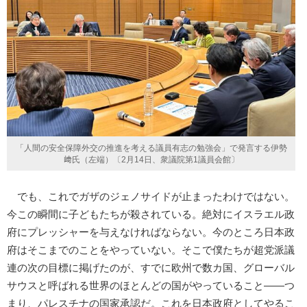
「人間の安全保障外交の推進を考える議員有志の勉強会」で発言する伊勢
﨑氏（左端）〔2月14日、衆議院第1議員会館〕
でも、これでガザのジェノサイドが止まったわけではない。
今この瞬間に子どもたちが殺されている。絶対にイスラエル政
府にプレッシャーを与えなければならない。今のところ日本政
府はそこまでのことをやっていない。そこで僕たちが超党派議
連の次の目標に掲げたのが、すでに欧州で数カ国、グローバル
サウスと呼ばれる世界のほとんどの国がやっていること――つ
まり、パレスチナの国家承認だ。これを日本政府としてやるこ