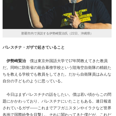
那覇市内で演説する伊勢崎賢治氏（22日、沖縄県）
パレスチナ・ガザで起きていること
伊勢崎賢治
僕は東京外国語大学で17年間教えてきた教員
だ。同時に防衛省の統合幕僚学校という陸海空自衛隊の精鋭た
ちを教える学校でも教員をしてきた。だから自衛隊員はみんな
自分の子どものように思っている。
今日はまずパレスチナの話をしたい。僕は若い頃からこの問
題にかかわっており、パレスチナにいたこともある。連日報道
されているガザ――これまでアフガニスタンやイラクなど世界
各地で国際紛争を目撃し、それに関わってきた僕だが、これだ