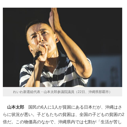
れいわ新選組代表・山本太郎参議院議員（22日、沖縄県那覇市）
山本太郎
国民の6人に1人が貧困にある日本だが、沖縄はさ
らに状況が悪い。子どもたちの貧困は、全国の子どもの貧困の2
倍だ。この物価高のなかで、沖縄県内では七割が「生活が苦し