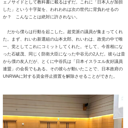
ェノサイドとして教科書に載るはずだ。これに「日本人が加担
した」という十字架を、われわれは次の世代に背負わせるの
か？ こんなことは絶対に許されない。
だから僕らは行動を起こした。超党派の議員が集まってくれ
た。まず、れいわ新選組の山本太郎。れいわは、政党の中で唯
一、党としてこれにコミットしてくれた。そして、今首相にな
った石破茂、同じく防衛大臣になった中谷元の2人だ。彼らは昔
から僕の友人だが、とくに中谷氏は「日本イスラエル友好議員
連盟」の会長でもある。その彼らが動いたことで、日本政府の
UNRWAに対する資金停止措置を解除させることができた。