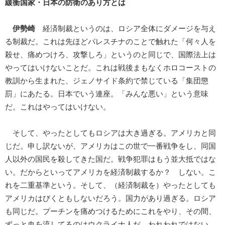
緩衝国家・日本の防衛のあり方とは
伊勢崎
経済制裁というのは、ロシア全体にダメージを与え
る制裁だ。これは先ほどパレスチナのことで触れた「何々人を
殺せ、痛めつけろ、攻撃しろ」というのと同じで、国際法上は
やってはいけないことだ。これは戦後まもなくホロコーストの
教訓から生まれた、ジェノサイド条約で禁じている「集団懲
罰」にあたる。日本でいう連座。「みんな悪い」という意味
だ。これはやってはいけない。
そして、やったとしてもロシアは大き過ぎる。アメリカと同
じだ。申し訳ないが、アメリカはこの世で一番戦争をし、同国
人以外の国民を殺してきた国だ。戦争犯罪はもう並大抵ではな
い。だからといってアメリカを経済制裁するか？ しない。こ
れを二重基準という。そして、（経済制裁を）やったとしても
アメリカはびくともしないだろう。国力があり過ぎる。ロシア
も同じだ。プーチンを痛めつけるためにこれをやり、その間、
ずっと血を流してるのはウクライナ人だ。われわれではない。