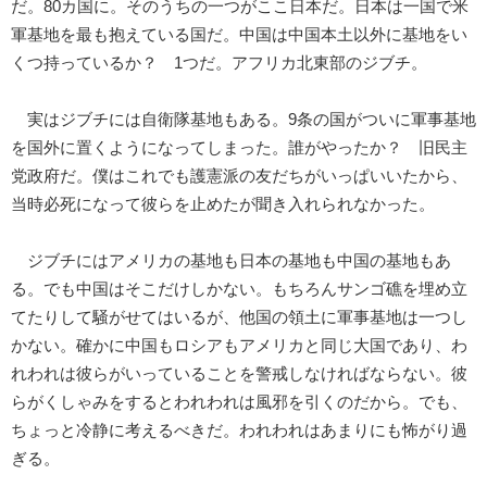
だ。80カ国に。そのうちの一つがここ日本だ。日本は一国で米
軍基地を最も抱えている国だ。中国は中国本土以外に基地をい
くつ持っているか？ 1つだ。アフリカ北東部のジブチ。
実はジブチには自衛隊基地もある。9条の国がついに軍事基地
を国外に置くようになってしまった。誰がやったか？ 旧民主
党政府だ。僕はこれでも護憲派の友だちがいっぱいいたから、
当時必死になって彼らを止めたが聞き入れられなかった。
ジブチにはアメリカの基地も日本の基地も中国の基地もあ
る。でも中国はそこだけしかない。もちろんサンゴ礁を埋め立
てたりして騒がせてはいるが、他国の領土に軍事基地は一つし
かない。確かに中国もロシアもアメリカと同じ大国であり、わ
れわれは彼らがいっていることを警戒しなければならない。彼
らがくしゃみをするとわれわれは風邪を引くのだから。でも、
ちょっと冷静に考えるべきだ。われわれはあまりにも怖がり過
ぎる。