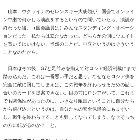
山本
ウクライナのゼレンスキー大統領が、国会でオンライ
ン中継で何かしら演説をするというので聞いていたら、演説が
終わった後、（国会議員は）みんなスタンディング・オベーシ
ョンだった。私たちは立たなかった。どちらかの側にウエイト
を置いてはいけない。当然のことだ。中立というのはそういう
ことなのだから。
日本はその後、G7と足並みを揃えて対ロシア経済制裁にまで
踏み込んだ。これは一番悪い手だと思う。なぜならロシア側を
完全に敵に回してしまえば、この戦争を終わらせるための話し
合いのカードを提案できない。目の前にロシアがいて、これま
でも関係性があったのに、いきなり敵国ということに自分たち
から飛び込むというのは、自分たちの安全保障的にもまずい
し、戦争を終わらせることも難しくなってしまう。なぜそっち
の方に転がるのか？ と。