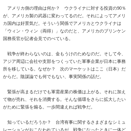
アメリカ側の理由は何か？ ウクライナに対する投資の90％
が、アメリカ製の武器に変わってるのだ。それによってアメリ
カ国内は好景気だ。そういう関係でアメリカとウクライナは
「ウィン・ウィン（両得）」なのだと、アメリカのブリンケン
国務長官が記者会見でのべている。
戦争が終わらないのは、金もうけのためなのだ。そして今、
アジア周辺に会社や支部をつくっていた軍事企業が日本に事務
所を移している。なぜか？ 次のマーケットはここ（日本）だ
からだ。陰謀論でも何でもない、事実関係の話だ。
緊張が高まるだけでも軍需産業の株価は上がる。それに加え
て物が売れ、それを消費する。そんな循環をさらに拡大したい
がために緊張を煽る。一歩間違えれば戦争だ。
知っているだろうか？ 台湾有事に関するさまざまなシミュ
レーションがおこなわれているが、戦争になったときに一体ど