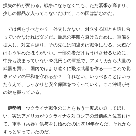
損失の桁が変わる。戦争にならなくても、ただ緊張が高まり、
少しの部品が入ってこないだけで、この国は詰むのだ。
では何をすべきか？ 外交しかない。対立する国とも話し合
っていかなければダメだ。最悪の事態を避けるために。軍備を
拡大し、対立を煽り、その先には間違えば戦争になる。火遊び
はもうやめたほうがいい。一部の者だけもうけさせるために、
中身も決まっていない43兆円もの軍拡で、アメリカから大量の
武器を買い、国内ではより遠くに飛ぶ武器を作る――これで北
東アジアの平和を守れるか？ 守れない。いうべきことはいっ
たうえで、しっかりと安全保障をつくっていく。ここ沖縄がそ
の鍵を握っている。
伊勢崎
ウクライナ戦争のことをもう一度思い返してほし
い。実はアメリカがウクライナを対ロシアの最前線と位置付け
て、軍事（兵器）供与をし始めたのは2014年からだ。それから
ずっとやっていたのだ。