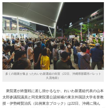
多くの聴衆が集まったれいわ新選組の街宣（22日、沖縄県那覇市パレット
久茂地前）
衆院選が終盤戦に差し掛かるなか、れいわ新選組代表の山本
太郎参議院議員と同党衆院選公認候補の東京外国語大学名誉教
授・伊勢崎賢治氏（比例東京ブロック）は22日、沖縄に飛ん