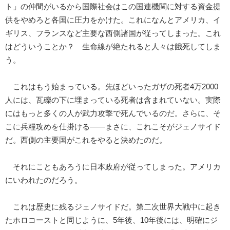
ト」の仲間がいるから国際社会はこの国連機関に対する資金提
供をやめろと各国に圧力をかけた。これになんとアメリカ、イ
ギリス、フランスなど主要な西側諸国が従ってしまった。これ
はどういうことか？ 生命線が絶たれると人々は餓死してしま
う。
これはもう始まっている。先ほどいったガザの死者4万2000
人には、瓦礫の下に埋まっている死者は含まれていない。実際
にはもっと多くの人が武力攻撃で死んでいるのだ。さらに、そ
こに兵糧攻めを仕掛ける――まさに、これこそがジェノサイド
だ。西側の主要国がこれをやると決めたのだ。
それにこともあろうに日本政府が従ってしまった。アメリカ
にいわれたのだろう。
これは歴史に残るジェノサイドだ。第二次世界大戦中に起き
たホロコーストと同じように、5年後、10年後には、明確にジ