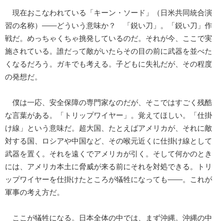
現在おこなわれている「キーン・ソード」（日米共同統合演
習の名称）――どういう意味か？ 「鋭い刀」。「鋭い刀」作
戦だ。めっちゃくちゃ挑発しているのだ。それが今、ここで実
施されている。誰だって敵がいたらその目の前に武器を並べた
くなるだろう。ガキでも考える。子どもに失礼だが、その程度
の発想だ。
僕は一応、安全保障の専門家なのだが、そこではすごく残酷
な言葉がある。「トリップワイヤー」。覚えてほしい。「仕掛
け線」という意味だ。超大国、たとえばアメリカが、それに敵
対する国、ロシアや中国など、その喉元近くに仕掛け線として
武器を置く。それを遠くでアメリカが引く。そして何かのとき
には、アメリカ本土に脅威が来る前にそれを対処できる。トリ
ップワイヤーを仕掛けたところが犠牲になっても――。これが
軍事の考え方だ。
ここが犠牲になる。日本全体の中では、まず沖縄。沖縄の中