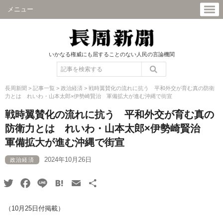
メニュー
いかなる権威にも屈することのない人民の言論機関
長周新聞
>
記事一覧
>
政治経済
>
戦時翼賛化の流れに抗う 平和外交が育む真の防衛
力とは れいわ・山本太郎×伊勢崎賢治 軍備拡大が進む沖縄で街宣
戦時翼賛化の流れに抗う 平和外交が育む真の
防衛力とは れいわ・山本太郎×伊勢崎賢治
軍備拡大が進む沖縄で街宣
2024年10月26日
政治経済
Twitter
Facebook
Line
Hatena
Email
共
有
（10月25日付掲載）