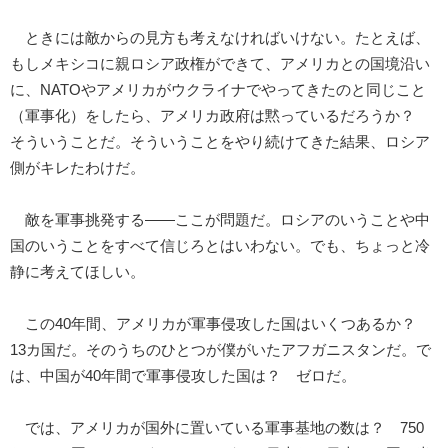
ときには敵からの見方も考えなければいけない。たとえば、
もしメキシコに親ロシア政権ができて、アメリカとの国境沿い
に、NATOやアメリカがウクライナでやってきたのと同じこと
（軍事化）をしたら、アメリカ政府は黙っているだろうか？
そういうことだ。そういうことをやり続けてきた結果、ロシア
側がキレたわけだ。
敵を軍事挑発する――ここが問題だ。ロシアのいうことや中
国のいうことをすべて信じろとはいわない。でも、ちょっと冷
静に考えてほしい。
この40年間、アメリカが軍事侵攻した国はいくつあるか？
13カ国だ。そのうちのひとつが僕がいたアフガニスタンだ。で
は、中国が40年間で軍事侵攻した国は？ ゼロだ。
では、アメリカが国外に置いている軍事基地の数は？ 750