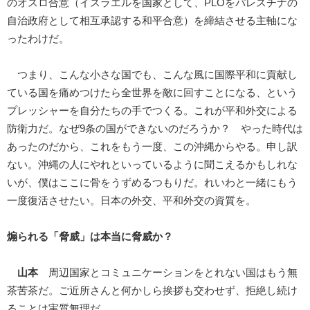
のオスロ合意（イスラエルを国家として、PLOをパレスチナの
自治政府として相互承認する和平合意）を締結させる主軸にな
ったわけだ。
つまり、こんな小さな国でも、こんな風に国際平和に貢献し
ている国を痛めつけたら全世界を敵に回すことになる、という
プレッシャーを自分たちの手でつくる。これが平和外交による
防衛力だ。なぜ9条の国ができないのだろうか？ やった時代は
あったのだから、これをもう一度、この沖縄からやる。申し訳
ない。沖縄の人にやれといっているように聞こえるかもしれな
いが、僕はここに骨をうずめるつもりだ。れいわと一緒にもう
一度復活させたい。日本の外交、平和外交の資質を。
煽られる「脅威」は本当に脅威か？
山本
周辺国家とコミュニケーションをとれない国はもう無
茶苦茶だ。ご近所さんと何かしら挨拶も交わせず、拒絶し続け
ることは実質無理だ。