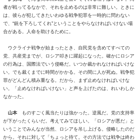
者が戦ってるなかで、それを止めるのは非常に難しい。ときに
は、彼らが犯してきたいわゆる戦争犯罪を一時的に問わない
で、“銃を下ろしてくれ”ということをやらなければいけない場
合がある。人命を助けるために。
ウクライナ戦争が始まったとき、自民党を含めてすべての
党、共産党までが、ロシア叩きに躍起になった。確かにロシア
の行為は、国際法でいう侵略だ。いつか裁かれなければいけな
い。でも裁くまでに時間がかかる。その間に人が死ぬ。戦争犯
罪がどんどん積み重なる。だから、まず止めなければいけな
い。「止めなければいけない」と声を上げたのは、れいわしか
なかった。
山本
ものすごく風当たりは強かった。逆風だ。党の支持率
が下がったくらいだ。考えてみてほしい。「ロシアが悪だ」と
いうことでみんなが当然、ロシアを吊し上げる。侵略したのだ
から。それに対して「ちょっと待て。その方法では戦争は終わ