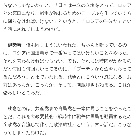
らないじゃないか」と。「日本は中立の立場をとって、ロシア
との窓口になり、戦争が終わるためのテーブルを作っていく方
に回らなければいけない」というと、「ロシアの手先だ」とい
う話にされてしまうわけだ。
伊勢崎
僕も同じようにいわれた。ちゃんと断っているの
に。ロシアは国連憲章で一番やってはいけないことをやった。
それを問わなければならない。でも、それには時間がかかるの
だと何回も何回もいってるのに、「プーチンから金をもらって
るんだろう」とまでいわれる。戦争とはこういう風になる。お
前はあっちか、こっちか。そして、同胞叩きも始まる。これが
恐ろしいところだ。
残念なのは、共産党まで自民党と一緒に同じことをやったこ
とだ。これを大政翼賛会（戦時中に戦争に国民を動員するため
全政党が合流して作った政治結社）という。古い話だ。こうな
ってしまったわけだ。