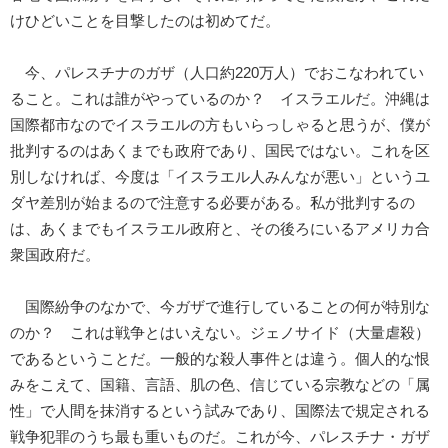
けひどいことを目撃したのは初めてだ。
今、パレスチナのガザ（人口約220万人）でおこなわれてい
ること。これは誰がやっているのか？ イスラエルだ。沖縄は
国際都市なのでイスラエルの方もいらっしゃると思うが、僕が
批判するのはあくまでも政府であり、国民ではない。これを区
別しなければ、今度は「イスラエル人みんなが悪い」というユ
ダヤ差別が始まるので注意する必要がある。私が批判するの
は、あくまでもイスラエル政府と、その後ろにいるアメリカ合
衆国政府だ。
国際紛争のなかで、今ガザで進行していることの何が特別な
のか？ これは戦争とはいえない。ジェノサイド（大量虐殺）
であるということだ。一般的な殺人事件とは違う。個人的な恨
みをこえて、国籍、言語、肌の色、信じている宗教などの「属
性」で人間を抹消するという試みであり、国際法で規定される
戦争犯罪のうち最も重いものだ。これが今、パレスチナ・ガザ