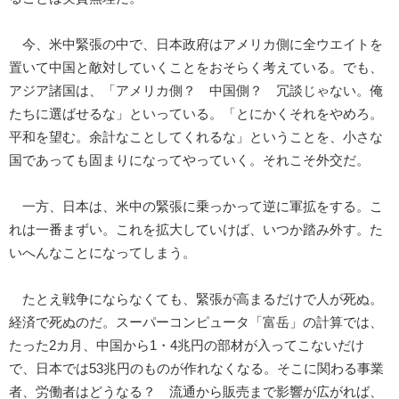
今、米中緊張の中で、日本政府はアメリカ側に全ウエイトを
置いて中国と敵対していくことをおそらく考えている。でも、
アジア諸国は、「アメリカ側？ 中国側？ 冗談じゃない。俺
たちに選ばせるな」といっている。「とにかくそれをやめろ。
平和を望む。余計なことしてくれるな」ということを、小さな
国であっても固まりになってやっていく。それこそ外交だ。
一方、日本は、米中の緊張に乗っかって逆に軍拡をする。こ
れは一番まずい。これを拡大していけば、いつか踏み外す。た
いへんなことになってしまう。
たとえ戦争にならなくても、緊張が高まるだけで人が死ぬ。
経済で死ぬのだ。スーパーコンピュータ「富岳」の計算では、
たった2カ月、中国から1・4兆円の部材が入ってこないだけ
で、日本では53兆円のものが作れなくなる。そこに関わる事業
者、労働者はどうなる？ 流通から販売まで影響が広がれば、