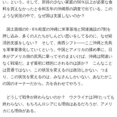
い」という。そして、所得の少ない家庭の50％以上が必要な食
料を買えなかったと令和五年の沖縄県の調査で出ている。この
ような状況の中で、なぜ国は支援しないのか？
国土面積の0・6％程度の沖縄に米軍基地と関連施設の7割を
押し込み、多くの人たちがしんどい思いをしてるのに、なぜ経
済的支援をしない？ そして、南西シフト――ここ沖縄と先島
を軍事要塞化していくという。中国とアメリカの揉め事に、日
本がアメリカ側の尻馬に乗ってそのままいけば、沖縄は間違い
なく戦場だ。まず最初に標的にされるのは誰か？ こんなこと
は普通ではない。この状況を変えるのは政治しかない。つま
り、この状況を変えるのは、みなさんしかいない。あなたがこ
の国のオーナーだから。力を合わせてやろう。
どうして戦争が終わらないのか？ ウクライナは3年たっても
終わらない。もちろんロシアにも理由はあるだろうが、アメリ
カにも理由がある。