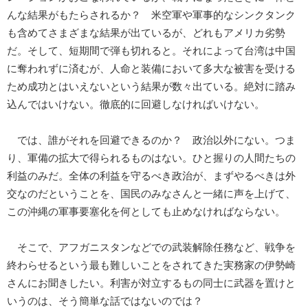
んな結果がもたらされるか？ 米空軍や軍事的なシンクタンク
も含めてさまざまな結果が出ているが、どれもアメリカ劣勢
だ。そして、短期間で弾も切れると。それによって台湾は中国
に奪われずに済むが、人命と装備において多大な被害を受ける
ため成功とはいえないという結果が数々出ている。絶対に踏み
込んではいけない。徹底的に回避しなければいけない。
では、誰がそれを回避できるのか？ 政治以外にない。つま
り、軍備の拡大で得られるものはない。ひと握りの人間たちの
利益のみだ。全体の利益を守るべき政治が、まずやるべきは外
交なのだということを、国民のみなさんと一緒に声を上げて、
この沖縄の軍事要塞化を何としても止めなければならない。
そこで、アフガニスタンなどでの武装解除任務など、戦争を
終わらせるという最も難しいことをされてきた実務家の伊勢崎
さんにお聞きしたい。利害が対立するもの同士に武器を置けと
いうのは、そう簡単な話ではないのでは？