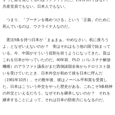
共産党員でもない。日本人でもない。
つまり、「プーチンを痛めつける」という「正義」のために
死んでいるのは、ウクライナ人なのだ。
憲法9条を持つ日本が「まぁまぁ、やめなさい。机に座ろう
よ」となぜいえないのか？ 実はそれはもう他の国で始まって
いる。今、中国がそういう役割を担うようになってきた。昔は
これを日本がやっていたのだ。40年前、PLO（パレスチナ解放
機構）のアラファト議長がまだ西側諸国全体からテロリスト扱
いを受けていたとき、日本外交が初めて彼を日本に呼んだ
（1981年10月）。その数年後、彼はノーベル平和賞を受賞し
た。日本はこういう外交をやった歴史がある。これこそ9条精神
の外交といえるだろう。なぜそれを継承しないのか？ それを
継承することによって、それは日本の防衛力にもなるのだ。