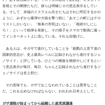
首相とその閣僚たちだ。彼らは明確にその意志表示をしてい
る。そして、末端のイスラエル兵士たちはそれに呼応するかの
ように、みずから爆弾や大砲を撃つ前に「あそこの町にはテロ
リストしかいない」「無辜の市民はいない」「根絶やしにし
ろ！」といって砲弾を発射し、その様子をスマホで動画に撮っ
てインターネット上に流している。それも自慢げに。
ある人は、今ガザで進行していることを「殺戮の上意下達の
国家的意志が、史上最高レベルに記録されながら進行するジェ
ノサイド」と評している。ひとつの種族を根絶やしにするとい
う意志表示が毎日、毎日、ちゃんと記録されながら進行するジ
ェノサイドは史上初だ。
その意味でも、ガザでおこなわれていることは異常なこと
だ。これを止めなければならない。われわれ日本人として。
ガザ虐殺が始まってから組織した超党派議連