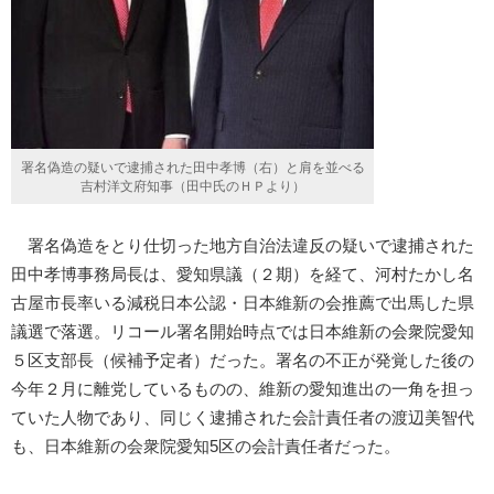
署名偽造の疑いで逮捕された田中孝博（右）と肩を並べる
吉村洋文府知事（田中氏のＨＰより）
署名偽造をとり仕切った地方自治法違反の疑いで逮捕された
田中孝博事務局長は、愛知県議（２期）を経て、河村たかし名
古屋市長率いる減税日本公認・日本維新の会推薦で出馬した県
議選で落選。リコール署名開始時点では日本維新の会衆院愛知
５区支部長（候補予定者）だった。署名の不正が発覚した後の
今年２月に離党しているものの、維新の愛知進出の一角を担っ
ていた人物であり、同じく逮捕された会計責任者の渡辺美智代
も、日本維新の会衆院愛知5区の会計責任者だった。