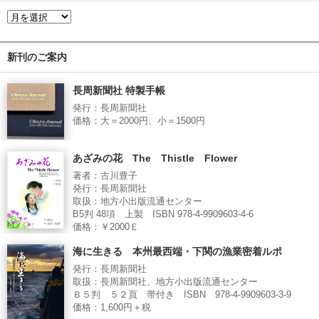
新刊のご案内
長周新聞社 特製手帳
発行：長周新聞社
価格：大＝2000円、小＝1500円
あざみの花 The Thistle Flower
著者：古川豊子
発行：長周新聞社
取扱：地方小出版流通センター
B5判 48項 上製 ISBN 978-4-9909603-4-6
価格：￥2000Ｅ
海に生きる 本州最西端・下関の漁業密着ルポ
発行：長周新聞社
取扱：長周新聞社、地方小出版流通センター
Ｂ５判 ５２頁 帯付き ISBN 978-4-9909603-3-9
価格：1,600円＋税