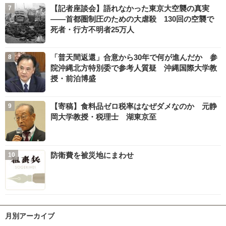
【記者座談会】語れなかった東京大空襲の真実
――首都圏制圧のための大虐殺 130回の空襲で
死者・行方不明者25万人
「普天間返還」合意から30年で何が進んだか 参
院沖縄北方特別委で参考人質疑 沖縄国際大学教
授・前泊博盛
【寄稿】食料品ゼロ税率はなぜダメなのか 元静
岡大学教授・税理士 湖東京至
防衛費を被災地にまわせ
月別アーカイブ