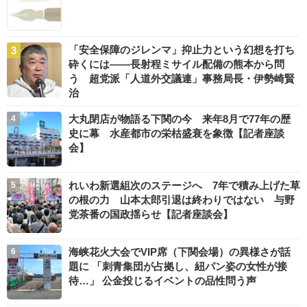
「安全保障のジレンマ」抑止力という幻想を打ち
砕くには――長射程ミサイル配備の熊本から問
う 超党派「人道外交議連」事務局長・伊勢崎賢
治
大丸閉店が物語る下関の今 来年8月で77年の歴
史に幕 水産都市の栄枯盛衰を象徴【記者座談
会】
れいわ新選組次のステージへ 7年で積み上げた草
の根の力 山本太郎引退は終わりではない 与野
党茶番の国政揺らせ【記者座談会】
海峡花火大会でVIP席（下関会場）の異様さが話
題に 「刺青集団が占拠し、紐パン姿の女性が接
待…」 公金投じるイベントの品性問う声