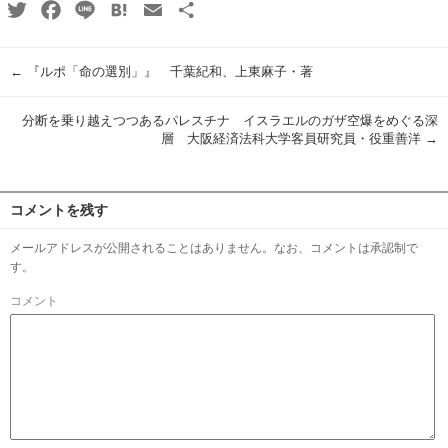
Twitter
Facebook
Line
Hatena
Email
共
有
←
『ルポ「命の選別」』 千葉紀和、上東麻子・著
分断を乗り越えつつあるパレスチナ イスラエルのガザ空爆をめぐる深
層 大阪経済法科大学客員研究員・役重善洋
→
コメントを残す
メールアドレスが公開されることはありません。なお、コメントは承認制で
す。
コメント