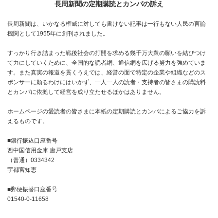
長周新聞の定期購読とカンパの訴え
長周新聞は、いかなる権威に対しても書けない記事は一行もない人民の言論
機関として1955年に創刊されました。
すっかり行き詰まった戦後社会の打開を求める幾千万大衆の願いを結びつけ
て力にしていくために、全国的な読者網、通信網を広げる努力を強めていま
す。また真実の報道を貫くうえでは、経営の面で特定の企業や組織などのス
ポンサーに頼るわけにはいかず、一人一人の読者・支持者の皆さまの購読料
とカンパに依拠して経営を成り立たせるほかはありません。
ホームページの愛読者の皆さまに本紙の定期購読とカンパによるご協力を訴
えるものです。
■銀行振込口座番号
西中国信用金庫 唐戸支店
（普通）0334342
宇都宮知恵
■郵便振替口座番号
01540-0-11658