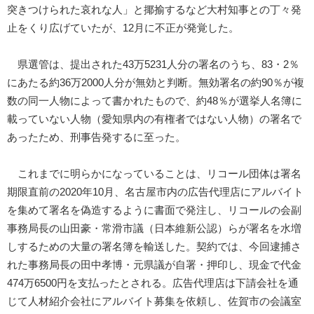
突きつけられた哀れな人」と揶揄するなど大村知事との丁々発
止をくり広げていたが、12月に不正が発覚した。
県選管は、提出された43万5231人分の署名のうち、83・2％
にあたる約36万2000人分が無効と判断。無効署名の約90％が複
数の同一人物によって書かれたもので、約48％が選挙人名簿に
載っていない人物（愛知県内の有権者ではない人物）の署名で
あったため、刑事告発するに至った。
これまでに明らかになっていることは、リコール団体は署名
期限直前の2020年10月、名古屋市内の広告代理店にアルバイト
を集めて署名を偽造するように書面で発注し、リコールの会副
事務局長の山田豪・常滑市議（日本維新公認）らが署名を水増
しするための大量の署名簿を輸送した。契約では、今回逮捕さ
れた事務局長の田中孝博・元県議が自署・押印し、現金で代金
474万6500円を支払ったとされる。広告代理店は下請会社を通
じて人材紹介会社にアルバイト募集を依頼し、佐賀市の会議室