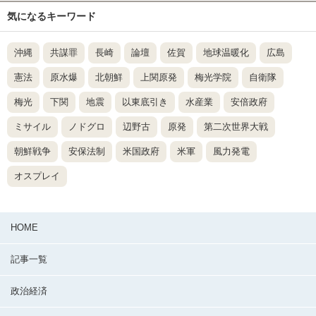
気になるキーワード
沖縄
共謀罪
長崎
論壇
佐賀
地球温暖化
広島
憲法
原水爆
北朝鮮
上関原発
梅光学院
自衛隊
梅光
下関
地震
以東底引き
水産業
安倍政府
ミサイル
ノドグロ
辺野古
原発
第二次世界大戦
朝鮮戦争
安保法制
米国政府
米軍
風力発電
オスプレイ
HOME
記事一覧
政治経済