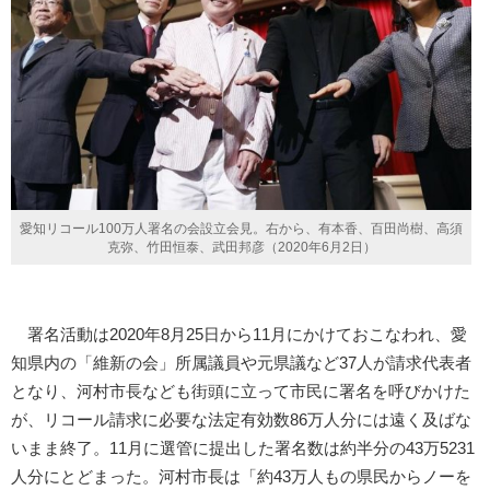
愛知リコール100万人署名の会設立会見。右から、有本香、百田尚樹、高須
克弥、竹田恒泰、武田邦彦（2020年6月2日）
署名活動は2020年8月25日から11月にかけておこなわれ、愛
知県内の「維新の会」所属議員や元県議など37人が請求代表者
となり、河村市長なども街頭に立って市民に署名を呼びかけた
が、リコール請求に必要な法定有効数86万人分には遠く及ばな
いまま終了。11月に選管に提出した署名数は約半分の43万5231
人分にとどまった。河村市長は「約43万人もの県民からノーを