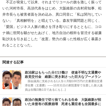
不正が発覚して以来、それまでリコールの旗を激しく振って
いた河村市長、高須代表をはじめ、大阪維新の吉村府知事、松
井市長らも被害者面を決め込み、異口同音に「私は関与してい
ない」「真相解明を」と唱えている。森友学園問題と同じく、
「愛国」ビジネス人脈の脆さを浮き彫りにするとともに、コロ
ナ禍に世間を騒がせたあげく、地方自治の根幹を冒涜する破廉
恥沙汰を引き起こした「改憲」勢力の腐った性根が広く暴露さ
れることとなった。
関連する記事
政治家はもらった分だけ働け 使途不明な文通費や
政党交付金 維新に突き刺さった巨大なブーメラン
国会議員に支給される1人当り月額100万円の文書通信交通
滞在費（文通費）――10月31日の衆院選挙で当選した新人議
員は在職日数1日であるにも […]
政治の無責任で切り捨てられる生命 大阪維新が招
いた未曾有の医療崩壊 死者も重症者も全国最多に