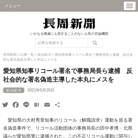
メニュー
いかなる権威にも屈することのない人民の言論機関
長周新聞
>
記事一覧
>
政治経済
>
愛知県知事リコール署名で事務局長ら逮捕 反社会
的な署名偽造主導した本丸にメスを
愛知県知事リコール署名で事務局長ら逮捕 反
社会的な署名偽造主導した本丸にメスを
2021年5月25日
政治経済
Twitter
Facebook
Line
Hatena
Email
共
有
愛知県の大村秀章知事のリコール（解職請求）運動を巡る署
名偽造事件で、リコール活動団体の事務局長の田中孝博・元県
議らが愛知県警に逮捕された。この不正リコール運動に関与し