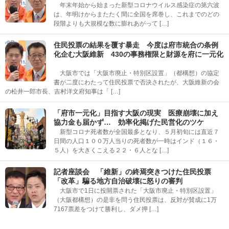
年末年始から始まった新型コロナウイルス感染症の第六波
は、年明けからまたたく間に全国を席巻し、これまでのどの
段階よりも大規模な数に膨れあがって […]
住民投票の結果を覆す暴走 今度は府市統合の条例
化企む大阪維新 430の事務権限と財源を府に一元化
大阪市では「大阪市廃止・特別区設置」（都構想）の協定
書が二度にわたって住民投票で否決されたが、大阪維新の会
の松井一郎市長、吉村洋文府知事は「 […]
「府市一元化」目指す大阪の現実 医療崩壊に加え
協力金も届かず… 効率化掲げた民営化のツケ
新型コロナ死者数が全国最多となり、５月初旬には直近７
日間の人口１００万人当りの死者数が一時はインド（１６・
５人）を大きくこえる２２・６人とな […]
記者座談会 「維新」の終焉突きつけた住民投票
「改革」騙る地方自治破壊に怒りの審判
大阪市で1日に投開票された「大阪市廃止・特別区設置」
（大阪都構想）の是非を問う住民投票は、反対が賛成に1万
7167票差をつけて勝利し、ダメ押 […]