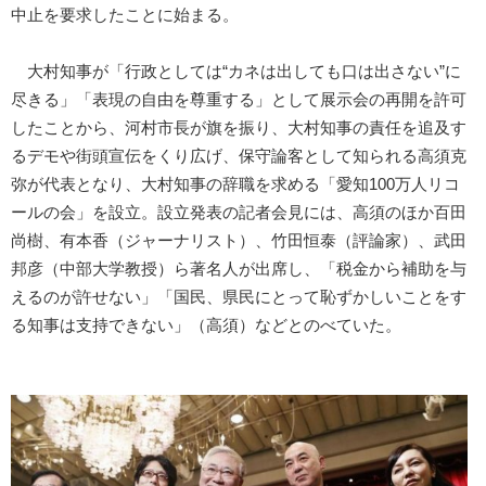
中止を要求したことに始まる。
大村知事が「行政としては“カネは出しても口は出さない”に
尽きる」「表現の自由を尊重する」として展示会の再開を許可
したことから、河村市長が旗を振り、大村知事の責任を追及す
るデモや街頭宣伝をくり広げ、保守論客として知られる高須克
弥が代表となり、大村知事の辞職を求める「愛知100万人リコ
ールの会」を設立。設立発表の記者会見には、高須のほか百田
尚樹、有本香（ジャーナリスト）、竹田恒泰（評論家）、武田
邦彦（中部大学教授）ら著名人が出席し、「税金から補助を与
えるのが許せない」「国民、県民にとって恥ずかしいことをす
る知事は支持できない」（高須）などとのべていた。