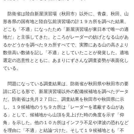
防衛省は陸自新屋演習場（秋田市）以外に、青森、秋田、山
形各県の国有地と陸自弘前演習場の計１９カ所を調べた結果、
どこも「不適」になったため「新屋演習場が東日本で唯一の適
地だ」と主張してきた。ところがレーダーの妨げとなる山があ
るかどうかを調べた９カ所すべてで、実際にある山の高さより
数倍高い数値を記し「不適」としていたことが発覚した。適地
選定の恣意性とともに、あまりにずさんな調査姿勢が表面化し
ている。
問題になっている調査結果は、防衛省が秋田県や秋田市の要
請に応じる形で、新屋演習場以外の配備候補地を調べたデータ
だ。防衛省は先月２７日に、調査結果を秋田市や秋田県に示
し、１９候補地のうち９カ所は「レーダーを遮蔽する山があ
る」として、候補地から山頂を見上げた時の角度を示す「仰
角」を示した。他の１０カ所はインフラ不足や津波の恐れなど
を理由に「不適」と結論づけた。そして１９候補地とも「不