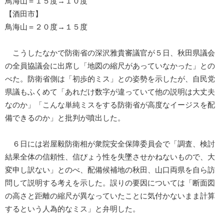
鳥海山＝１５度→１０度
【酒田市】
鳥海山＝２０度→１５度
こうしたなかで防衛省の深沢雅貴審議官が５日、秋田県議会
の全員協議会に出席し「地図の縮尺があっていなかった」との
べた。防衛省側は「初歩的ミス」との姿勢を示したが、自民党
県議もふくめて「あれだけ数字が違っていて他の説明は大丈夫
なのか」「こんな単純ミスをする防衛省が高度なイージスを配
備できるのか」と批判が噴出した。
６日には岩屋毅防衛相が衆院安全保障委員会で「調査、検討
結果全体の信頼性、信ぴょう性を失墜させかねないもので、大
変申し訳ない」とのべ、配備候補地の秋田、山口両県を自ら訪
問して説明する考えを示した。誤りの要因については「断面図
の高さと距離の縮尺が異なっていたことに気付かないまま計算
するという人為的なミス」と弁明した。