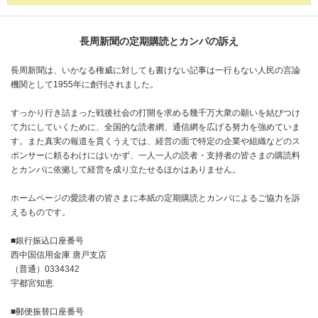
長周新聞の定期購読とカンパの訴え
長周新聞は、いかなる権威に対しても書けない記事は一行もない人民の言論
機関として1955年に創刊されました。
すっかり行き詰まった戦後社会の打開を求める幾千万大衆の願いを結びつけ
て力にしていくために、全国的な読者網、通信網を広げる努力を強めていま
す。また真実の報道を貫くうえでは、経営の面で特定の企業や組織などのス
ポンサーに頼るわけにはいかず、一人一人の読者・支持者の皆さまの購読料
とカンパに依拠して経営を成り立たせるほかはありません。
ホームページの愛読者の皆さまに本紙の定期購読とカンパによるご協力を訴
えるものです。
■銀行振込口座番号
西中国信用金庫 唐戸支店
（普通）0334342
宇都宮知恵
■郵便振替口座番号