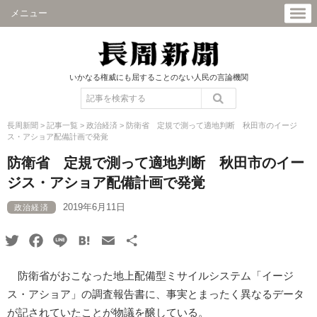
メニュー
いかなる権威にも屈することのない人民の言論機関
長周新聞
>
記事一覧
>
政治経済
>
防衛省 定規で測って適地判断 秋田市のイージ
ス・アショア配備計画で発覚
防衛省 定規で測って適地判断 秋田市のイー
ジス・アショア配備計画で発覚
2019年6月11日
政治経済
Twitter
Facebook
Line
Hatena
Email
共
有
防衛省がおこなった地上配備型ミサイルシステム「イージ
ス・アショア」の調査報告書に、事実とまったく異なるデータ
が記されていたことが物議を醸している。