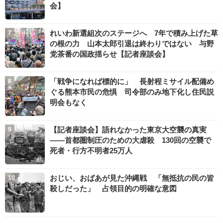
会】
れいわ新選組次のステージへ 7年で積み上げた草
の根の力 山本太郎引退は終わりではない 与野
党茶番の国政揺らせ【記者座談会】
「戦争になれば標的に」 長射程ミサイル配備め
ぐる熊本市民の危惧 司令部のみ地下化し住民説
明会もなく
【記者座談会】語れなかった東京大空襲の真実
――首都圏制圧のための大虐殺 130回の空襲で
死者・行方不明者25万人
おじい、おばあが見た沖縄戦 「無抵抗の民の皆
殺しだった」 占領目的の明確な意図