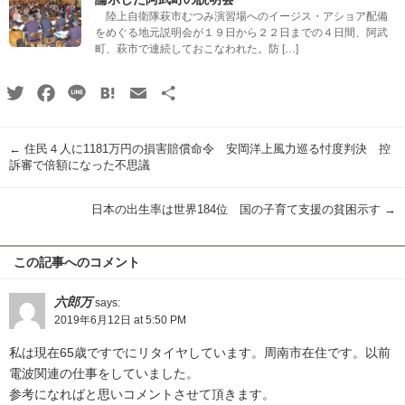
陸上自衛隊萩市むつみ演習場へのイージス・アショア配備
をめぐる地元説明会が１９日から２２日までの４日間、阿武
町、萩市で連続しておこなわれた。防 […]
Twitter
Facebook
Line
Hatena
Email
共
有
←
住民４人に1181万円の損害賠償命令 安岡洋上風力巡る忖度判決 控
訴審で倍額になった不思議
日本の出生率は世界184位 国の子育て支援の貧困示す
→
この記事へのコメント
六郎万
says:
2019年6月12日 at 5:50 PM
私は現在65歳ですでにリタイヤしています。周南市在住です。以前
電波関連の仕事をしていました。
参考になればと思いコメントさせて頂きます。