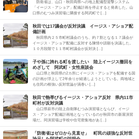
防衛省は、山口・秋田両県への地上配備型迎撃システム
「イージス・アショア」配備計画を停止すると発表した。山
口県のむつみ演習場に隣接する阿武町で […]
秋田では17議会が反対決議 イージス・アショア配
備計画
秋田県内２５市町村議会のうち、約７割となる１７議会が
イージス・アショア配備に反対する陳情や請願を決議した。
１０月段階で１１市町村議会が反対決 […]
子や孫に誇れる町を渡したい 陸上イージス撤回を
めざして 阿武町・女性座談会
山口県と秋田県の2カ所にイージス・アショアを配備する国
の計画が浮上して2年余りが経過しようとしている。両地域と
も住民の根強い反対世論が渦巻い […]
秋田で熱帯びるイージス・アショア反対 県内11市
町村が反対決議
山口県萩市の陸上自衛隊むつみ演習場とならび、イージ
ス・アショア配備計画地となっているのが秋田市の新屋演習
場だ。同演習場は学校や住宅密集地があ […]
「防衛省はゼロから見直せ」 町民の頑強な反対世
論示した阿武町の説明会