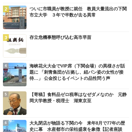
ついに市職員が教授に就任 教員大量流出の下関
市立大学 ３年で半数が去る異常
存立危機事態呼び込む高市早苗
海峡花火大会でVIP席（下関会場）の異様さが話
題に 「刺青集団が占拠し、紐パン姿の女性が接
待…」 公金投じるイベントの品性問う声
【寄稿】食料品ゼロ税率はなぜダメなのか 元静
岡大学教授・税理士 湖東京至
大丸閉店が物語る下関の今 来年8月で77年の歴
史に幕 水産都市の栄枯盛衰を象徴【記者座談