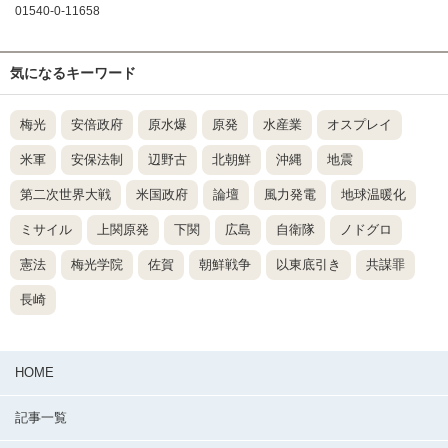
01540-0-11658
気になるキーワード
梅光
安倍政府
原水爆
原発
水産業
オスプレイ
米軍
安保法制
辺野古
北朝鮮
沖縄
地震
第二次世界大戦
米国政府
論壇
風力発電
地球温暖化
ミサイル
上関原発
下関
広島
自衛隊
ノドグロ
憲法
梅光学院
佐賀
朝鮮戦争
以東底引き
共謀罪
長崎
HOME
記事一覧