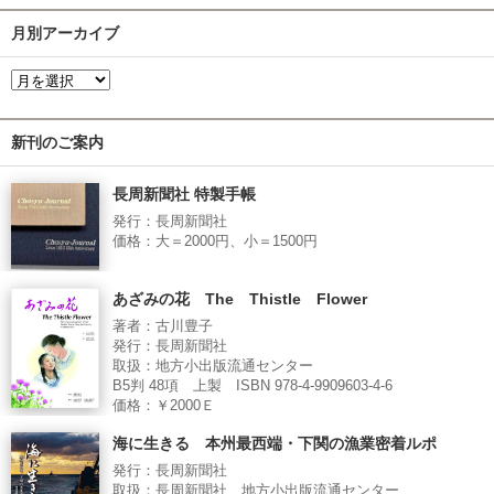
月別アーカイブ
新刊のご案内
長周新聞社 特製手帳
発行：長周新聞社
価格：大＝2000円、小＝1500円
あざみの花 The Thistle Flower
著者：古川豊子
発行：長周新聞社
取扱：地方小出版流通センター
B5判 48項 上製 ISBN 978-4-9909603-4-6
価格：￥2000Ｅ
海に生きる 本州最西端・下関の漁業密着ルポ
発行：長周新聞社
取扱：長周新聞社、地方小出版流通センター