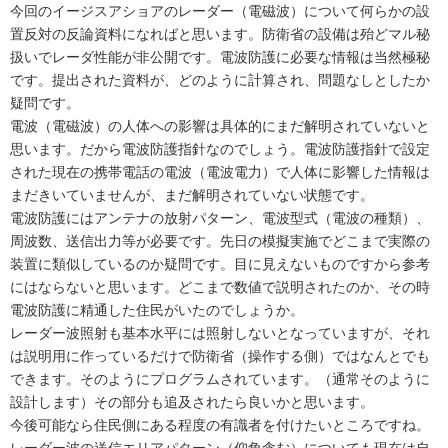
今回のイージスアショアのレーダー（電磁波）について何らかの設
置反対の反論資料になればと思います。防衛省の設備は殆どマル秘
扱いでレーダ性能が非公開です。電波防護に必要な情報は当然極秘
です。提出された資料が、どのように計算され、問題なしとしたか
疑問です。
電波（電磁波）の人体への影響は具体的にまだ解明されていないと
思います。だから電波防護指針なのでしょう。電波防護指針で設定
された現在の携帯電話の電波（電波電力）で人体に影響した情報は
まだきいていませんが、まだ解明されていない状態です。
電波防護にはアンテナの放射パターン、電波型式（電波の種類）、
周波数、送信出力等が必要です。先日の模擬実施でどこまで実際の
装置に類似しているのか疑問です。目に見えないものですから参考
にはならないと思います。どこまで数値で説明されたのか、その時
電波防護に精通した住民がいたのでしょうか。
レーダー波照射も基本水平には照射しないとなっていますが、それ
は説明用に作っているだけで防衛省（操作する側）ではなんとでも
できます。そのようにプログラムされています。（通常そのように
設計します）その部分も追及されたら良いかと思います。
今後可能なら住民側にある程度の有識者を付けたいところですね。
レーダー波の送信エリアパターン（仰角含む）についても現在は自