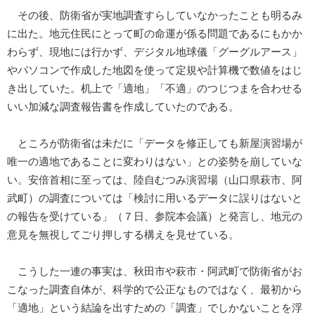
その後、防衛省が実地調査すらしていなかったことも明るみ
に出た。地元住民にとって町の命運が係る問題であるにもかか
わらず、現地には行かず、デジタル地球儀「グーグルアース」
やパソコンで作成した地図を使って定規や計算機で数値をはじ
き出していた。机上で「適地」「不適」のつじつまを合わせる
いい加減な調査報告書を作成していたのである。
ところが防衛省は未だに「データを修正しても新屋演習場が
唯一の適地であることに変わりはない」との姿勢を崩していな
い。安倍首相に至っては、陸自むつみ演習場（山口県萩市、阿
武町）の調査については「検討に用いるデータに誤りはないと
の報告を受けている」（７日、参院本会議）と発言し、地元の
意見を無視してごり押しする構えを見せている。
こうした一連の事実は、秋田市や萩市・阿武町で防衛省がお
こなった調査自体が、科学的で公正なものではなく、最初から
「適地」という結論を出すための「調査」でしかないことを浮