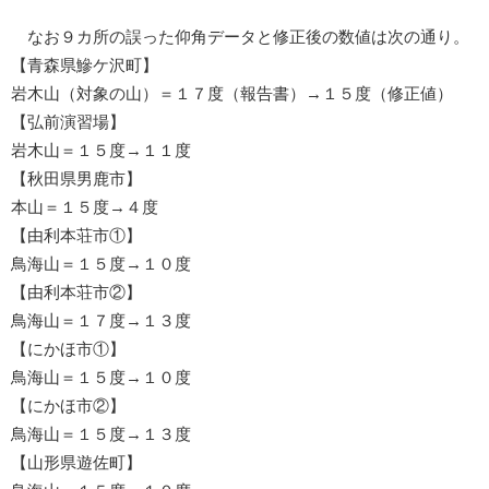
なお９カ所の誤った仰角データと修正後の数値は次の通り。
【青森県鰺ケ沢町】
岩木山（対象の山）＝１７度（報告書）→１５度（修正値）
【弘前演習場】
岩木山＝１５度→１１度
【秋田県男鹿市】
本山＝１５度→４度
【由利本荘市①】
鳥海山＝１５度→１０度
【由利本荘市②】
鳥海山＝１７度→１３度
【にかほ市①】
鳥海山＝１５度→１０度
【にかほ市②】
鳥海山＝１５度→１３度
【山形県遊佐町】