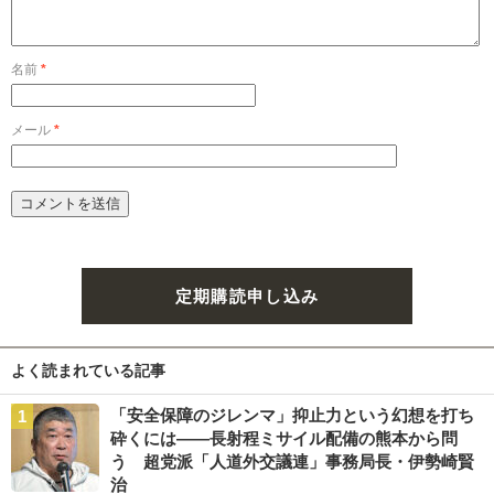
名前
*
メール
*
定期購読申し込み
よく読まれている記事
「安全保障のジレンマ」抑止力という幻想を打ち
砕くには――長射程ミサイル配備の熊本から問
う 超党派「人道外交議連」事務局長・伊勢崎賢
治