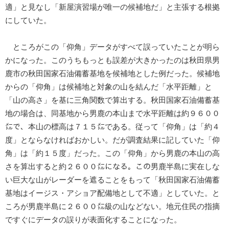
適」と見なし「新屋演習場が唯一の候補地だ」と主張する根拠
にしていた。
ところがこの「仰角」データがすべて誤っていたことが明ら
かになった。このうちもっとも誤差が大きかったのは秋田県男
鹿市の秋田国家石油備蓄基地を候補地とした例だった。候補地
からの「仰角」は候補地と対象の山を結んだ「水平距離」と
「山の高さ」を基に三角関数で算出する。秋田国家石油備蓄基
地の場合は、同基地から男鹿の本山まで水平距離は約９６００
㍍で、本山の標高は７１５㍍である。従って「仰角」は「約４
度」とならなければおかしい。だが調査結果に記していた「仰
角」は「約１５度」だった。この「仰角」から男鹿の本山の高
さを算出すると約２６００㍍になる。この男鹿半島に実在しな
い巨大な山がレーダーを遮ることをもって「秋田国家石油備蓄
基地はイージス・アショア配備地として不適」としていた。と
ころが男鹿半島に２６００㍍級の山などない。地元住民の指摘
ですぐにデータの誤りが表面化することになった。