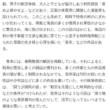
戯、男子の航空体操、大人と子どもが協力しあう村民競技「産
めよ殖やせよ」などがあり、正面の来賓席に隣接した遺族席も
設けられていた。このことも含めて、戦時下特有の村のにぎわ
いが伝わってくる。商船と海員の多くが徴用され軍役のさなか
に撃沈され、海に投げ出された。この小説のほかにも、海辺の
村の母子家庭で立派な船員に育てた一人息子を戦時徴用船にと
られた母親の生き様と心理を描いた「産衣」などの作品があ
る。
巻末には、秦剛教授の解説を掲載している。それによると、
戦局が悪化し多くの雑誌が廃刊され、多くの作家たちの作品発
表の場が著しく制限されるなかでも、壺井栄は刊行が続いた女
性誌や少年誌などに多くの作品を書いていた。その執筆依頼に
は、「闘う少国民の姿」や「勤労を主題にした時局的な小説」
などの条件がつけられたが、壺井はそのような小説は「借り物
のような美辞麗句が並んだりして、活字になってもいつまでも
後味が悪い」と考えていた。