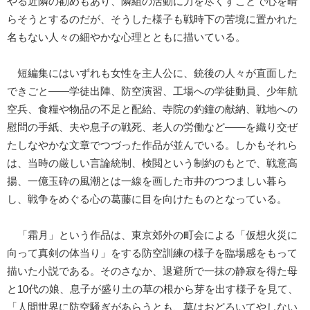
やる近隣の勧めもあり、隣組の活動に力を尽くすことで心を晴
らそうとするのだが、そうした様子も戦時下の苦境に置かれた
名もない人々の細やかな心理とともに描いている。
短編集にはいずれも女性を主人公に、銃後の人々が直面した
できごと――学徒出陣、防空演習、工場への学徒動員、少年航
空兵、食糧や物品の不足と配給、寺院の釣鐘の献納、戦地への
慰問の手紙、夫や息子の戦死、老人の労働など――を織り交ぜ
たしなやかな文章でつづった作品が並んでいる。しかもそれら
は、当時の厳しい言論統制、検閲という制約のもとで、戦意高
揚、一億玉砕の風潮とは一線を画した市井のつつましい暮ら
し、戦争をめぐる心の葛藤に目を向けたものとなっている。
「霜月」という作品は、東京郊外の町会による「仮想火災に
向って真剣の体当り」をする防空訓練の様子を臨場感をもって
描いた小説である。そのさなか、退避所で一抹の静寂を得た母
と10代の娘、息子が盛り土の草の根から芽を出す様子を見て、
「人間世界に防空騒ぎがあらうとも、草はおどろいてやしない