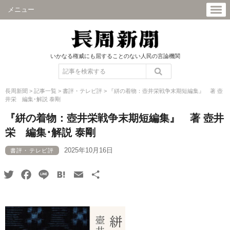
メニュー
いかなる権威にも屈することのない人民の言論機関
長周新聞
>
記事一覧
>
書評・テレビ評
>
『絣の着物：壺井栄戦争末期短編集』 著 壺
井栄 編集･解説 泰剛
『絣の着物：壺井栄戦争末期短編集』 著 壺井
栄 編集･解説 泰剛
2025年10月16日
書評・テレビ評
Twitter
Facebook
Line
Hatena
Email
共
有