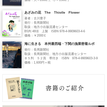
価格：大＝2000円、小＝1500円
あざみの花 The Thistle Flower
著者：古川豊子
発行：長周新聞社
取扱：地方小出版流通センター
B5判 48項 上製 ISBN 978-4-9909603-4-6
価格：￥2000Ｅ
海に生きる 本州最西端・下関の漁業密着ルポ
発行：長周新聞社
取扱：長周新聞社、地方小出版流通センター
Ｂ５判 ５２頁 帯付き ISBN 978-4-9909603-3-9
価格：1,600円＋税