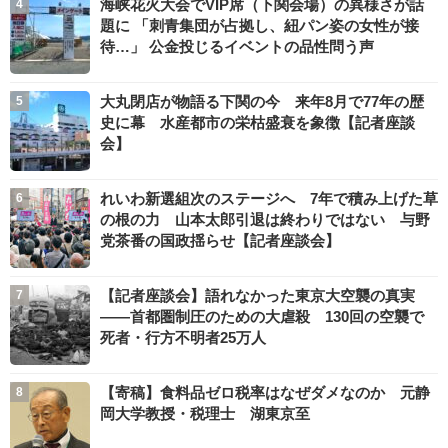
海峡花火大会でVIP席（下関会場）の異様さが話
題に 「刺青集団が占拠し、紐パン姿の女性が接
待…」 公金投じるイベントの品性問う声
大丸閉店が物語る下関の今 来年8月で77年の歴
史に幕 水産都市の栄枯盛衰を象徴【記者座談
会】
れいわ新選組次のステージへ 7年で積み上げた草
の根の力 山本太郎引退は終わりではない 与野
党茶番の国政揺らせ【記者座談会】
【記者座談会】語れなかった東京大空襲の真実
――首都圏制圧のための大虐殺 130回の空襲で
死者・行方不明者25万人
【寄稿】食料品ゼロ税率はなぜダメなのか 元静
岡大学教授・税理士 湖東京至