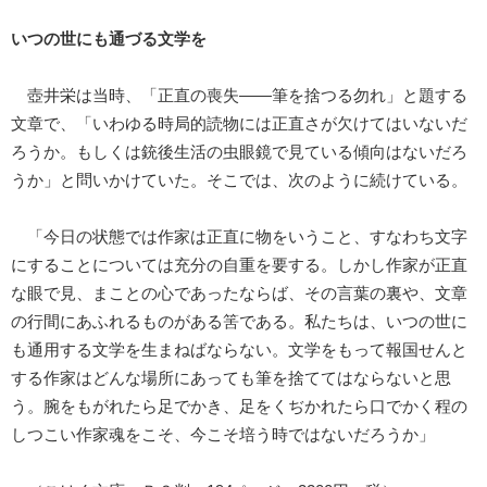
いつの世にも通づる文学を
壺井栄は当時、「正直の喪失――筆を捨つる勿れ」と題する
文章で、「いわゆる時局的読物には正直さが欠けてはいないだ
ろうか。もしくは銃後生活の虫眼鏡で見ている傾向はないだろ
うか」と問いかけていた。そこでは、次のように続けている。
「今日の状態では作家は正直に物をいうこと、すなわち文字
にすることについては充分の自重を要する。しかし作家が正直
な眼で見、まことの心であったならば、その言葉の裏や、文章
の行間にあふれるものがある筈である。私たちは、いつの世に
も通用する文学を生まねばならない。文学をもって報国せんと
する作家はどんな場所にあっても筆を捨ててはならないと思
う。腕をもがれたら足でかき、足をくぢかれたら口でかく程の
しつこい作家魂をこそ、今こそ培う時ではないだろうか」