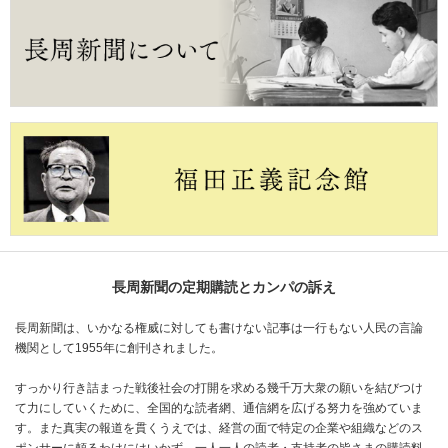
長周新聞の定期購読とカンパの訴え
長周新聞は、いかなる権威に対しても書けない記事は一行もない人民の言論
機関として1955年に創刊されました。
すっかり行き詰まった戦後社会の打開を求める幾千万大衆の願いを結びつけ
て力にしていくために、全国的な読者網、通信網を広げる努力を強めていま
す。また真実の報道を貫くうえでは、経営の面で特定の企業や組織などのス
ポンサーに頼るわけにはいかず、一人一人の読者・支持者の皆さまの購読料