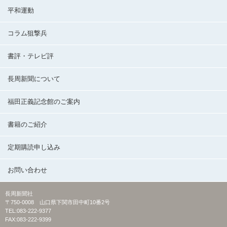
平和運動
コラム狙撃兵
書評・テレビ評
長周新聞について
福田正義記念館のご案内
書籍のご紹介
定期購読申し込み
お問い合わせ
長周新聞社
〒750-0008 山口県下関市田中町10番2号
TEL:083-222-9377
FAX:083-222-9399