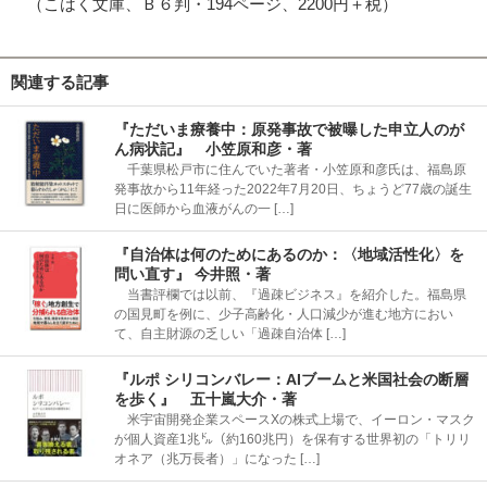
（こはく文庫、Ｂ６判・194ページ、2200円＋税）
関連する記事
『ただいま療養中：原発事故で被曝した申立人のが
ん病状記』 小笠原和彦・著
千葉県松戸市に住んでいた著者・小笠原和彦氏は、福島原
発事故から11年経った2022年7月20日、ちょうど77歳の誕生
日に医師から血液がんの一 […]
『自治体は何のためにあるのか：〈地域活性化〉を
問い直す』 今井照・著
当書評欄では以前、『過疎ビジネス』を紹介した。福島県
の国見町を例に、少子高齢化・人口減少が進む地方におい
て、自主財源の乏しい「過疎自治体 […]
『ルポ シリコンバレー：AIブームと米国社会の断層
を歩く』 五十嵐大介・著
米宇宙開発企業スペースXの株式上場で、イーロン・マスク
が個人資産1兆㌦（約160兆円）を保有する世界初の「トリリ
オネア（兆万長者）」になった […]