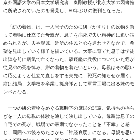
京外国語大学の日本文学研究者、秦剛教授が北京大学の図書館
に所蔵されていたのを発見し、80年ぶりの復刊となった。
「絣の着物」は、一人息子のために絣（かすり）の反物を買
って着物に仕立てた母親が、息子を病死で失い精神的に追い詰
められるが、夫や親戚、近所の住民と心を通わせるなかで、希
望を見出していく様子を描いている。大事に育てた息子は学徒
出陣を前に病気で亡くなった。駆逐艦の兵役についていた甥が
従兄弟の死を悼み、絣の着物を着たいという。母親はその願い
に応えようと仕立て直しをする矢先に、戦死の知らせが届く。
絣は結局、女学校を卒業し挺身隊として軍需工場に出る妹のモ
ンペとなる。
一つの絣の着物をめぐる戦時下の庶民の悲哀、気持ちの揺ら
ぎを一人の母親の体験を通して映し出している。母親は息子の
自宅での死が、戦場での最期でなかったことを「不幸」と感
じ、周囲への後ろめたさから「神経衰弱」になる。母親を思い