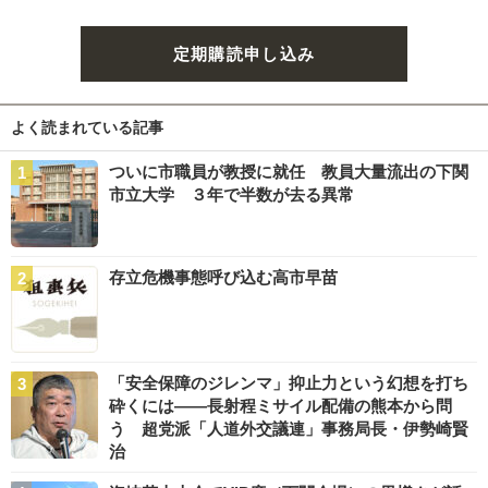
定期購読申し込み
よく読まれている記事
ついに市職員が教授に就任 教員大量流出の下関
市立大学 ３年で半数が去る異常
存立危機事態呼び込む高市早苗
「安全保障のジレンマ」抑止力という幻想を打ち
砕くには――長射程ミサイル配備の熊本から問
う 超党派「人道外交議連」事務局長・伊勢崎賢
治