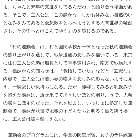
よ。ちゃんと来年の支度をしてるんだね」と語り合う場面があ
る。そこで、主人公は「この静かな、しかも休みない自然のい
となみをみてゐると仮想敵をとらへようとする人間世界の騒然
さも、その中へとけこんでゆく」のを感じるのである。
「村の運動会」は、村と国民学校が一体となった秋の運動会
の盛り上がりを通して、戦争遺族の悲しみを描いている。東京
に住む主人公の弟は船員として軍事徴用され、南方で戦病死す
る。義妹からの知らせは、「覚悟していた」などと「立派な」
内容で、主人公には若い妻の嘆きも悲しみの影もないように見
え、一瞬寂しい気持ちになる。だが、帰郷してみると乳飲み子
を抱えた義妹は、痩せ果てて痛々しいほどの弱りようで、大粒
の涙をこぼすのだった。それを励まし、いっしょに参加した運
動会で、義妹が競技で地域の子どもたちと明るく振る舞う姿
に、主人公は涙を禁じえない。
運動会のプログラムには、学童の防空演習、女子の予科練遊