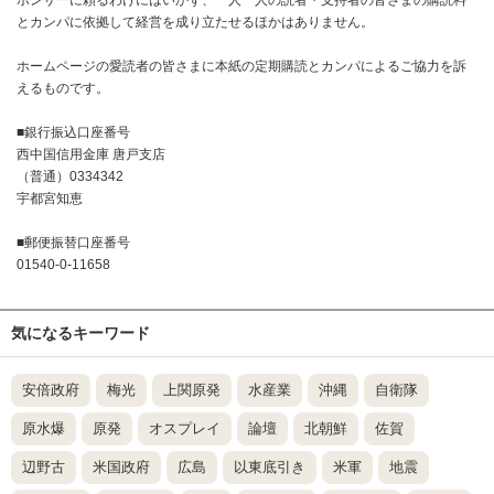
とカンパに依拠して経営を成り立たせるほかはありません。
ホームページの愛読者の皆さまに本紙の定期購読とカンパによるご協力を訴
えるものです。
■銀行振込口座番号
西中国信用金庫 唐戸支店
（普通）0334342
宇都宮知恵
■郵便振替口座番号
01540-0-11658
気になるキーワード
安倍政府
梅光
上関原発
水産業
沖縄
自衛隊
原水爆
原発
オスプレイ
論壇
北朝鮮
佐賀
辺野古
米国政府
広島
以東底引き
米軍
地震