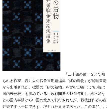
「二十四の瞳」などで知
られる作家、壺井栄の戦争末期短編集『絣の着物』が琥珀書房
から出版された。標題の「絣の着物」を含む13編（うち3編は
国内未発表）を収めている。敗戦間際の1945年6月、紙不足な
どの国内事情から中国の北京で刊行されたが、戦後は作者の壺
井栄ですら手にできず、埋もれたままであった。このほど、北