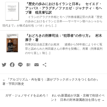
『歴史の歩みにおけるイランと日本』 セイエド・
アッバス・アラグチ／ファエゼ・ジャナティ・モヘ
ブ著 稲見誉弘訳
イランのアラグチ外相とモヘブ外務省書記官の共著『歴史
の歩みにおけるイランと日本――サーサーン朝ペルシャから
現代まで』が株式会社包（パオ）から […]
『おどろきの刑事司法：“犯罪者”の作り方』 村木
厚子・著
刑事訴訟法改正案のお粗末 逮捕から58年後にようやく冤
罪と認められた袴田巖さんの事件を契機に、再審（刑事裁判
のやり直し）制 […]
Twitter
Facebook
Line
Hatena
Email
共
有
←
『アルゴリズム・AIを疑う：誰がブラックボックスをつくるのか』
著・宇田川敦史
ガザ・ジェノサイドを止めろ！ れいわ新選組が大阪・京橋で街頭イベ
ント 日本の対米隷属政治を揺らせ
→