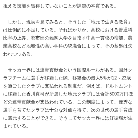
担える技能を習得していないことが課題の本質である。
しかし、現実を見てみると、そうした「地元で生きる教育」
は圧倒的に不足している。そればかりか、高校における普通科
比率の上昇、都市部の難関大学を目指す中高一貫校の増加、農
業高校など地域性の高い学科の統廃合によって、その基盤は失
われつつある。
サッカー界には連帯貢献金という国際ルールがある。国外ク
ラブチームに選手が移籍した際、移籍金の最大5％が12～23歳
を過ごしたクラブに支払われる制度だ。例えば、ドルトムント
に移籍した香川真司が所属した地元クラブには合計5000万円ほ
どの連帯貢献金が支払われている。この制度によって、優秀な
選手を育てたクラブは十分な対価を得て、次の世代の選手育成
に還元することができる。そうしてサッカー界には好循環が生
まれている。