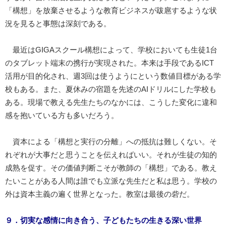
「構想」を放棄させるような教育ビジネスが跋扈するような状
況を見ると事態は深刻である。
最近はGIGAスクール構想によって、学校においても生徒1台
のタブレット端末の携行が実現された。本来は手段であるICT
活用が目的化され、週3回は使うようにという数値目標がある学
校もある。また、夏休みの宿題を先述のAIドリルにした学校も
ある。現場で教える先生たちのなかには、こうした変化に違和
感を抱いている方も多いだろう。
資本による「構想と実行の分離」への抵抗は難しくない。そ
れぞれが大事だと思うことを伝えればいい。それが生徒の知的
成熟を促す。その価値判断こそが教師の「構想」である。教え
たいことがある人間は誰でも立派な先生だと私は思う。学校の
外は資本主義の遍く世界となった。教室は最後の砦だ。
９．切実な感情に向き合う、子どもたちの生きる深い世界