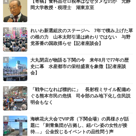
【寄稿】食料品ゼロ税率はなぜダメなのか 元静
岡大学教授・税理士 湖東京至
れいわ新選組次のステージへ 7年で積み上げた草
の根の力 山本太郎引退は終わりではない 与野
党茶番の国政揺らせ【記者座談会】
大丸閉店が物語る下関の今 来年8月で77年の歴
史に幕 水産都市の栄枯盛衰を象徴【記者座談
会】
「戦争になれば標的に」 長射程ミサイル配備め
ぐる熊本市民の危惧 司令部のみ地下化し住民説
明会もなく
海峡花火大会でVIP席（下関会場）の異様さが話
題に 「刺青集団が占拠し、紐パン姿の女性が接
待…」 公金投じるイベントの品性問う声