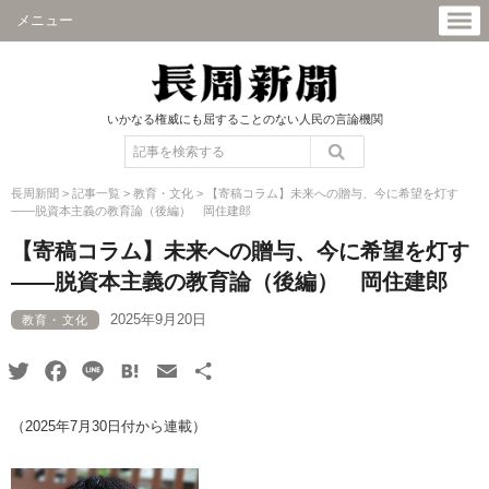
メニュー
いかなる権威にも屈することのない人民の言論機関
長周新聞
>
記事一覧
>
教育・文化
>
【寄稿コラム】未来への贈与、今に希望を灯す
――脱資本主義の教育論（後編） 岡住建郎
【寄稿コラム】未来への贈与、今に希望を灯す
――脱資本主義の教育論（後編） 岡住建郎
2025年9月20日
教育・文化
Twitter
Facebook
Line
Hatena
Email
共
有
（2025年7月30日付から連載）