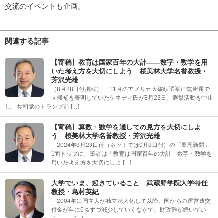
交流のイベントも企画。
関連する記事
【寄稿】教育は国家百年の大計――数字・数学を用
いた考え方を大切にしよう 桜美林大学名誉教授・
芳沢光雄
（8月28日付掲載） 11月のアメリカ大統領選挙に無所属で
立候補を表明していたケネディ氏が8月23日、選挙活動を中止
し、共和党のトランプ前 […]
【寄稿】算数・数学を通しての見方を大切にしよ
う 桜美林大学名誉教授・芳沢光雄
2024年8月28日付（ネットでは9月8日付）の「長周新聞」
1面トップに、筆者は「教育は国家百年の大計―数字・数学を
用いた考え方を大切にしよ […]
大学でいま、起きていること 武蔵野学院大学特任
教授・島村英紀
2004年に国立大が独立法人化して以降、国からの運営費交
付金が年に5％ずつ減少していくなかで、財政難が続いてい