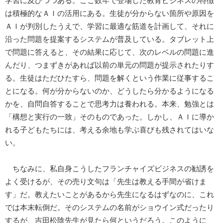
学習に及びつつある。ここ数年で登場した教育ビジネスの特徴
は積極的なＡＩの活用にある。生徒が分からない箇所や原因を
ＡＩが判別したうえで、学習に最適な筋道を計画して、それに
沿った問題を提案するシステムが普及している。タブレット上
で問題に答えると、その結果に応じて、次のレベルの問題に進
んだり、つまずきがあれば以前の単元の問題が提示されたりす
る。生徒はただひたすら、問題を解くという作業に従事するこ
とになる。何が分からないのか、どうしたら分かるようになる
かを、自問自答することで思考力は養われる。本来、勉強とは
「構想と実行の一致」そのものであった。しかし、ＡＩに導か
れる子どもたちには、考える余地も学ぶ喜びも残されてはいな
い。
ちなみに、私自身こうしたフランチャイズビジネスの勧誘を
よく受けるが、その売り文句は「先生は教える手間が省けま
す」だ。教えたいことがあるから先生になるはずなのに、これ
では本末転倒だ。そのシステムの名前がショウイン式だったり
するが、吉田松陰先生が見たら何というだろう。このように