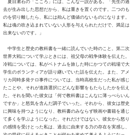
夏目漱石の「こころ」には、こんな一説がある。「先生の過
去が生み出した思想だから、私は重きを置くのです。二つのも
のを切り離したら、私には殆んど価値のないものになります。
私は魂の吹き込まれていない人形を与えられただけで、満足は
出来ないのです。」
中学生と歴史の教科書を一緒に読んでいた時のこと。第二次
世界大戦について学ぶときには、祖父母の戦争体験を伝えた。
冷戦については、私がベトナムを旅した時にかつての戦場で大
学生のボランティアが語り継いでいた話を伝えた。また、アメ
リカ同時多発テロ事件については、当時高校生だった私が感じ
たことや、それが進路選択にどんな影響をもたらしたかを伝え
た。それを聞いた彼女は「何で教科書はこんなに薄っぺらいん
ですか」と怒気を含んだ調子でいった。それから、彼女は歴史
に興味を持つようになり、教科書のみならず映画や書籍を通じ
て多くを学ぶようになった。それだけではない。彼女から怒り
の感情を受けとった私は、過去に由来する力の存在を実感し、
次の世代に伝えるべきことが何かを改めて考えるようになっ