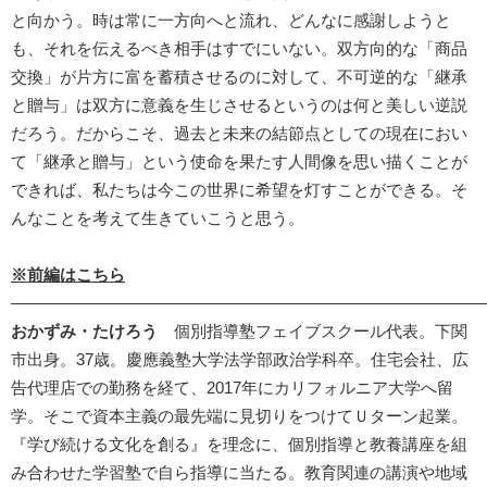
と向かう。時は常に一方向へと流れ、どんなに感謝しようと
も、それを伝えるべき相手はすでにいない。双方向的な「商品
交換」が片方に富を蓄積させるのに対して、不可逆的な「継承
と贈与」は双方に意義を生じさせるというのは何と美しい逆説
だろう。だからこそ、過去と未来の結節点としての現在におい
て「継承と贈与」という使命を果たす人間像を思い描くことが
できれば、私たちは今この世界に希望を灯すことができる。そ
んなことを考えて生きていこうと思う。
※前編はこちら
―――――――――――――――――――――――――――――
おかずみ・たけろう
個別指導塾フェイブスクール代表。下関
市出身。37歳。慶應義塾大学法学部政治学科卒。住宅会社、広
告代理店での勤務を経て、2017年にカリフォルニア大学へ留
学。そこで資本主義の最先端に見切りをつけてＵターン起業。
『学び続ける文化を創る』を理念に、個別指導と教養講座を組
み合わせた学習塾で自ら指導に当たる。教育関連の講演や地域