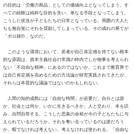
の目的は「労働力商品」としての価値向上となってしまう。す
べての経験は純粋な目的を失い、単なる手段となってしまう。
こうした状況が子どもたちの日常となっている。周囲の大人た
ちも無自覚にそれを奨励してしまっている。その成れの果てが
「ボロ雑巾」なのだ。
このような環境において、若者が自己肯定感を持てない根本
的な原因は、資本主義社会の常識の枠内でしか物事を考えられ
ない「不自由な精神」にあるのではないか。これまで教育界で
は自己肯定感を高めるための方法論が研究実践されてきたが、
それらは本質的な議論ではないのかもしれない。
人間の知的成熟には「自由な時間」が必要だ。自分とは誰
か、社会とは何か、いかに生きるべきか。人と交わり、本を読
み、自問自答する。こうした思索の余裕が今の子どもたちに与
えられているだろうか。それを奪い去っているのは誰だろう
か。暇でなければ考えない。考えなければ使われる。「自由な