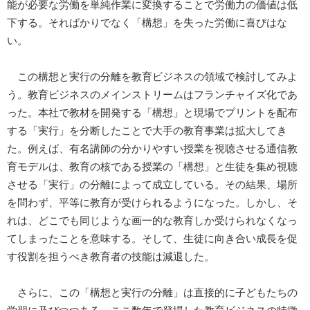
能が必要な労働を単純作業に変換することで労働力の価値は低
下する。そればかりでなく「構想」を失った労働に喜びはな
い。
この構想と実行の分離を教育ビジネスの領域で検討してみよ
う。教育ビジネスのメインストリームはフランチャイズ化であ
った。本社で教材を開発する「構想」と現場でプリントを配布
する「実行」を分断したことで大手の教育事業は拡大してき
た。例えば、有名講師の分かりやすい授業を視聴させる通信教
育モデルは、教育の核である授業の「構想」と生徒を集め視聴
させる「実行」の分離によって成立している。その結果、場所
を問わず、平等に教育が受けられるようになった。しかし、そ
れは、どこでも同じような画一的な教育しか受けられなくなっ
てしまったことを意味する。そして、生徒に向き合い成長を促
す役割を担うべき教育者の技能は減退した。
さらに、この「構想と実行の分離」は直接的に子どもたちの