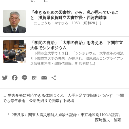
る。 […]
『生きるための図書館』から、私が思っているこ
と 滋賀県多賀町立図書館長・西河内靖泰
にしごうち・やすひろ 1953 （昭和28 […]
「学問の自治」「大学の自治」を考える 下関市立
大学でシンポジウム
下関市立大学で１３日、「シンポジウム 大学改革の潮流
と下関市立大学の将来」が催され、郷原綜合コンプライアン
ス法律事務所・郷原信郎氏、明治学院 […]
Twitter
Facebook
Line
Hatena
Email
共
有
←
災害多発に対応できる体制つくれ 人手不足で復旧追いつかず 下関
でも毎年豪雨 公助先細りで疲弊する現場
『〈普及版〉関東大震災朝鮮人虐殺の記録：東京地区別1100の証言』
西崎雅夫・編著
→