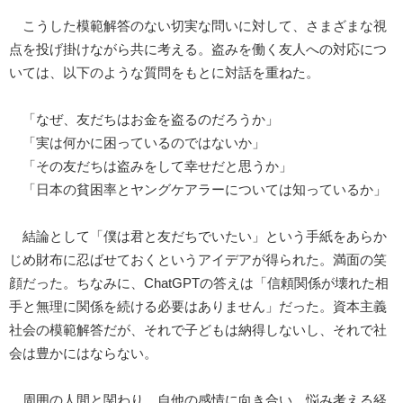
こうした模範解答のない切実な問いに対して、さまざまな視
点を投げ掛けながら共に考える。盗みを働く友人への対応につ
いては、以下のような質問をもとに対話を重ねた。
「なぜ、友だちはお金を盗るのだろうか」
「実は何かに困っているのではないか」
「その友だちは盗みをして幸せだと思うか」
「日本の貧困率とヤングケアラーについては知っているか」
結論として「僕は君と友だちでいたい」という手紙をあらか
じめ財布に忍ばせておくというアイデアが得られた。満面の笑
顔だった。ちなみに、ChatGPTの答えは「信頼関係が壊れた相
手と無理に関係を続ける必要はありません」だった。資本主義
社会の模範解答だが、それで子どもは納得しないし、それで社
会は豊かにはならない。
周囲の人間と関わり、自他の感情に向き合い、悩み考える経