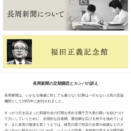
長周新聞の定期購読とカンパの訴え
長周新聞は、いかなる権威に対しても書けない記事は一行もない人民の言論
機関として1955年に創刊されました。
すっかり行き詰まった戦後社会の打開を求める幾千万大衆の願いを結びつけ
て力にしていくために、全国的な読者網、通信網を広げる努力を強めていま
す。また真実の報道を貫くうえでは、経営の面で特定の企業や組織などのス
ポンサーに頼るわけにはいかず、一人一人の読者・支持者の皆さまの購読料