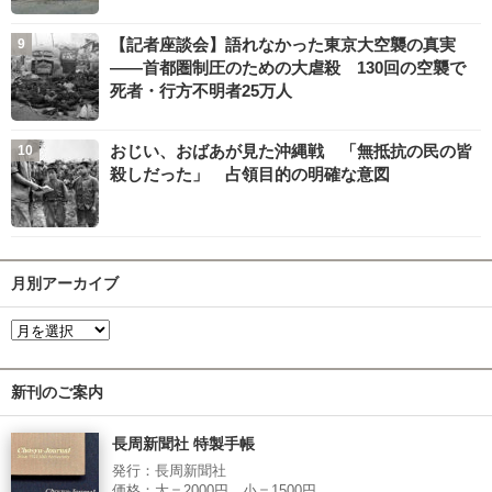
【記者座談会】語れなかった東京大空襲の真実
――首都圏制圧のための大虐殺 130回の空襲で
死者・行方不明者25万人
おじい、おばあが見た沖縄戦 「無抵抗の民の皆
殺しだった」 占領目的の明確な意図
月別アーカイブ
新刊のご案内
長周新聞社 特製手帳
発行：長周新聞社
価格：大＝2000円、小＝1500円