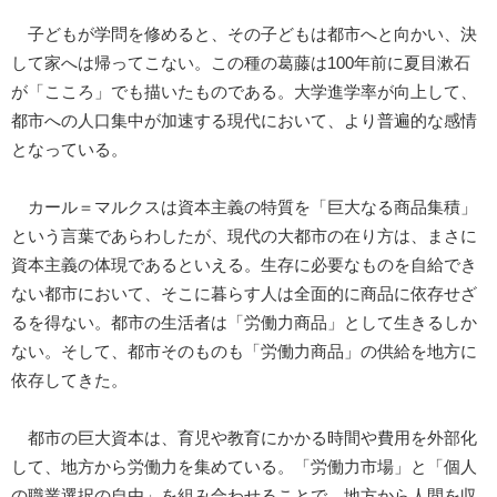
子どもが学問を修めると、その子どもは都市へと向かい、決
して家へは帰ってこない。この種の葛藤は100年前に夏目漱石
が「こころ」でも描いたものである。大学進学率が向上して、
都市への人口集中が加速する現代において、より普遍的な感情
となっている。
カール＝マルクスは資本主義の特質を「巨大なる商品集積」
という言葉であらわしたが、現代の大都市の在り方は、まさに
資本主義の体現であるといえる。生存に必要なものを自給でき
ない都市において、そこに暮らす人は全面的に商品に依存せざ
るを得ない。都市の生活者は「労働力商品」として生きるしか
ない。そして、都市そのものも「労働力商品」の供給を地方に
依存してきた。
都市の巨大資本は、育児や教育にかかる時間や費用を外部化
して、地方から労働力を集めている。「労働力市場」と「個人
の職業選択の自由」を組み合わせることで、地方から人間を収