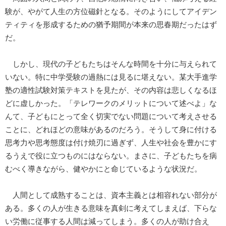
験が、やがて人生の方位磁針となる。そのようにしてアイデン
ティティを形成するための猶予期間が本来の思春期だったはず
だ。
しかし、現代の子どもたちはそんな時間を十分に与えられて
いない。特に中学受験の過熱には見るに堪えない。某大手進学
塾の適性試験対策テキストを見たが、その内容は悲しくなるほ
どに虚しかった。「テレワークのメリットについて述べよ」な
んて、子どもにとって全く切実でない問題について考えさせる
ことに、どれほどの意味があるのだろう。そうして身に付ける
思考力や思考態度は付け焼刃に過ぎず、人生や社会を豊かにす
るうえで役に立つものにはならない。まさに、子どもたちを病
むべく導きながら、健やかにと命じているような状況だ。
人間として成熟することは、資本主義とは相容れない部分が
ある。多くの人が生きる意味を真剣に考えてしまえば、下らな
い労働に従事する人間は減ってしまう。多くの人が助け合え