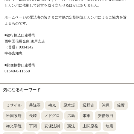
とカンパに依拠して経営を成り立たせるほかはありません。
ホームページの愛読者の皆さまに本紙の定期購読とカンパによるご協力を訴
えるものです。
■銀行振込口座番号
西中国信用金庫 唐戸支店
（普通）0334342
宇都宮知恵
■郵便振替口座番号
01540-0-11658
気になるキーワード
ミサイル
共謀罪
梅光
原水爆
辺野古
沖縄
佐賀
米国政府
長崎
ノドグロ
広島
米軍
安倍政府
梅光学院
下関
安保法制
憲法
上関原発
地震