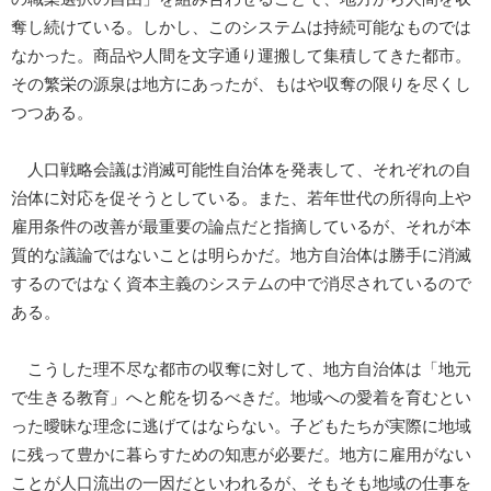
奪し続けている。しかし、このシステムは持続可能なものでは
なかった。商品や人間を文字通り運搬して集積してきた都市。
その繁栄の源泉は地方にあったが、もはや収奪の限りを尽くし
つつある。
人口戦略会議は消滅可能性自治体を発表して、それぞれの自
治体に対応を促そうとしている。また、若年世代の所得向上や
雇用条件の改善が最重要の論点だと指摘しているが、それが本
質的な議論ではないことは明らかだ。地方自治体は勝手に消滅
するのではなく資本主義のシステムの中で消尽されているので
ある。
こうした理不尽な都市の収奪に対して、地方自治体は「地元
で生きる教育」へと舵を切るべきだ。地域への愛着を育むとい
った曖昧な理念に逃げてはならない。子どもたちが実際に地域
に残って豊かに暮らすための知恵が必要だ。地方に雇用がない
ことが人口流出の一因だといわれるが、そもそも地域の仕事を