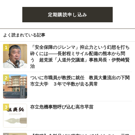
定期購読申し込み
よく読まれている記事
「安全保障のジレンマ」抑止力という幻想を打ち
砕くには――長射程ミサイル配備の熊本から問
う 超党派「人道外交議連」事務局長・伊勢崎賢
治
ついに市職員が教授に就任 教員大量流出の下関
市立大学 ３年で半数が去る異常
存立危機事態呼び込む高市早苗