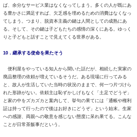
ば、余分なサービス業はなくなってしまう。多くの人が既にあ
る豊かさに満足すれば、欠乏感を埋めるための消費はなくなっ
てしまう。つまり、脱資本主義の鍵は人間としての成熟にあ
る。そして、その鍵は子どもたちの感情の深くにある。ゆっく
りと子どもと話すことで見えてくる世界がある。
10．継承する使命を果たそう
便利屋をやっている知人から聞いた話だが、相続した実家の
廃品整理の依頼が増えているそうだ。ある現場に行ってみる
と、故人が生活していた当時の状況のままで、何一つ片づけら
れた形跡がない。依頼主は恥ずかしげもなく「土足でどうぞ」
と家の中をズカズカと案内して、挙句の果てには「通帳や権利
証は持って行ったので後はお好きにどうぞ」という始末。生家
への感謝、両親への敬意を感じない態度に呆れ果てる。こんな
ことが日常茶飯事だという。