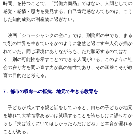
時間」を持つことで、「労働力商品」ではない、人間としての
感覚・感情・思考を発見する。自己肯定感なんてものは、こう
した知的成熟の副産物に過ぎない。
映画『ショーシャンクの空に』では、刑務所の中でも、まる
で別の世界を生きているかのように悠然と過ごす主人公が描か
れていた。同じ環境にありながらも、ただ順応するのではな
く、別の可能性を示すことのできる人間がいる。このように社
会の在り方を問い直す力が真の知性であり、その涵養こそが教
育の目的だと考える。
7．都市の収奪への抵抗、地元で生きる教育を
子どもが成人する親と話をしていると、自らの子どもが地元
を離れて大学進学あるいは就職することを誇らしげに語りなが
らも「実は近くにいてほしかったんだけどね」と本音が漏れる
ことがある。