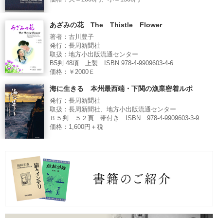
あざみの花 The Thistle Flower
著者：古川豊子
発行：長周新聞社
取扱：地方小出版流通センター
B5判 48項 上製 ISBN 978-4-9909603-4-6
価格：￥2000Ｅ
海に生きる 本州最西端・下関の漁業密着ルポ
発行：長周新聞社
取扱：長周新聞社、地方小出版流通センター
Ｂ５判 ５２頁 帯付き ISBN 978-4-9909603-3-9
価格：1,600円＋税