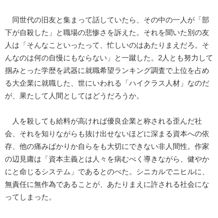
同世代の旧友と集まって話していたら、その中の一人が「部
下が自殺した」と職場の悲惨さを訴えた。それを聞いた別の友
人は「そんなこといったって、忙しいのはあたりまえだろ。そ
んなのは何の自慢にもならない」と一蹴した。2人とも努力して
掴みとった学歴を武器に就職希望ランキング調査で上位を占め
る大企業に就職した、世にいわれる「ハイクラス人材」なのだ
が、果たして人間としてはどうだろうか。
人を殺しても給料が高ければ優良企業と称される歪んだ社
会、それを知りながらも抜け出せないほどに深まる資本への依
存、他の痛みばかりか自らをも大切にできない非人間性。作家
の辺見庸は「資本主義とは人々を病むべく導きながら、健やか
にと命じるシステム」であるとのべた。シニカルでニヒルに、
無責任に無作為であることが、あたりまえに許される社会にな
ってしまった。