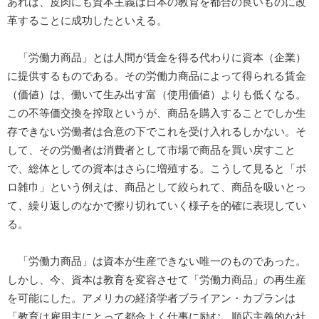
あれば、皮肉にも資本主義は日本の教育を都合の良いものに改
革することに成功したといえる。
「労働力商品」とは人間が賃金を得る代わりに資本（企業）
に提供するものである。その労働力商品によって得られる賃金
（価値）は、働いて生み出す富（使用価値）よりも低くなる。
この不等価交換を搾取というが、商品を購入することでしか生
存できない労働者は合意の下でこれを受け入れるしかない。そ
して、その労働者は消費者として市場で商品を買い戻すこと
で、総体としての資本はさらに増殖する。こうして見ると「ボ
ロ雑巾」という例えは、商品として絞られて、商品を吸いとっ
て、繰り返しのなかで擦り切れていく様子を的確に表現してい
る。
「労働力商品」は資本が生産できない唯一のものであった。
しかし、今、資本は教育を変容させて「労働力商品」の再生産
を可能にした。アメリカの経済学者ブライアン・カプランは
「教育は雇用主にとって都合よく仕事に励む、順応主義的な社