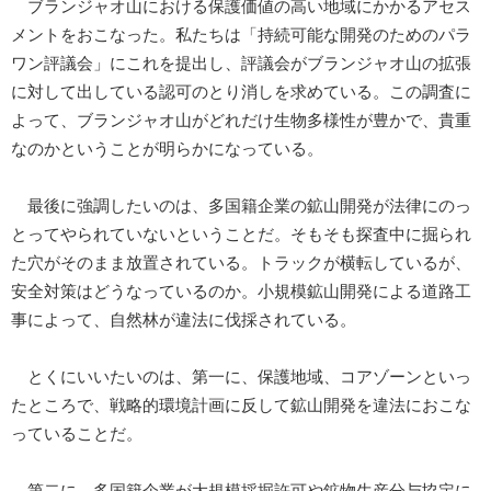
ブランジャオ山における保護価値の高い地域にかかるアセス
メントをおこなった。私たちは「持続可能な開発のためのパラ
ワン評議会」にこれを提出し、評議会がブランジャオ山の拡張
に対して出している認可のとり消しを求めている。この調査に
よって、ブランジャオ山がどれだけ生物多様性が豊かで、貴重
なのかということが明らかになっている。
最後に強調したいのは、多国籍企業の鉱山開発が法律にのっ
とってやられていないということだ。そもそも探査中に掘られ
た穴がそのまま放置されている。トラックが横転しているが、
安全対策はどうなっているのか。小規模鉱山開発による道路工
事によって、自然林が違法に伐採されている。
とくにいいたいのは、第一に、保護地域、コアゾーンといっ
たところで、戦略的環境計画に反して鉱山開発を違法におこな
っていることだ。
第二に、多国籍企業が大規模採掘許可や鉱物生産分与協定に