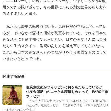
にエコロジーな、環境にフレンドリーな、つまりニッケルの使
用をできる限り減らす、今の世界にかわる別の世界のあり方を
考えてほしいと思う。
私たちは歴史の転換点にいる。気候危機が立ちはだかってい
るが、そのなかで森林の価値が見直されている。それを日本の
みなさんにも是非知ってもらいたい。日本のみなさんには自分
たちの生活スタイル、消費のあり方を考え直してもらいたい。
これから日本のみなさんとのつながりをより強固なものにして
いきたいと思っている。
関連する記事
低炭素技術がフィリピンに何をもたらしているか
住友金属鉱山のニッケル精錬をめぐって PARC主催
ウェビナー
アジア太平洋資料センター(PARC)は15、17、24日の3回に
わたって、連続ウェビナー「低炭素技術とSDGs気候対策だけ
では済まされない企 […]