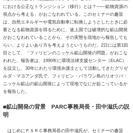
における公正なトランジション（移行）とは？――鉱物資源の
視点から考える」がおこなわれている。このセミナーの趣旨
は、自然エネルギーや電気自動車に転換しようとしたときに必
要となる鉱物資源を得るために、途上国では破壊的な鉱山開発
がおこなわれていることから、その実態を現地から報告しても
らい、よりよいあり方を考えようというものだ。2日には第1回
目として、「フィリピンのニッケル鉱山開発の問題」がおこな
われた。報告者は、1990年に環境法律支援センター（ELAC）
を設立し、30年にわたり環境弁護士として活動してきたグリゼ
ルダ・マヨアンダ氏で、フィリピン・パラワン島のリオツバ・
ニッケル鉱山の鉱山開発によって現地でなにが起こっているか
を報告した。
■鉱山開発の背景 PARC事務局長・田中滋氏の説
明
はじめにＰＡＲＣ事務局長の田中滋氏が、セミナーの趣旨