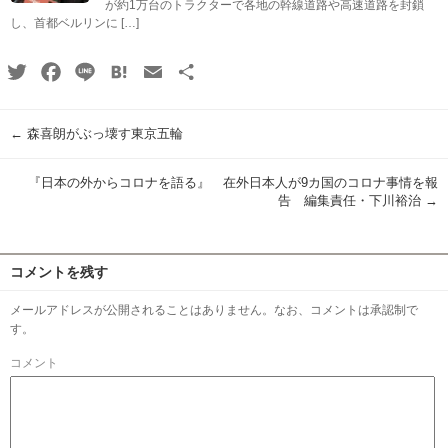
が約1万台のトラクターで各地の幹線道路や高速道路を封鎖
し、首都ベルリンに […]
Twitter
Facebook
Line
Hatena
Email
共
有
←
森喜朗がぶっ壊す東京五輪
『日本の外からコロナを語る』 在外日本人が9カ国のコロナ事情を報
告 編集責任・下川裕治
→
コメントを残す
メールアドレスが公開されることはありません。なお、コメントは承認制で
す。
コメント