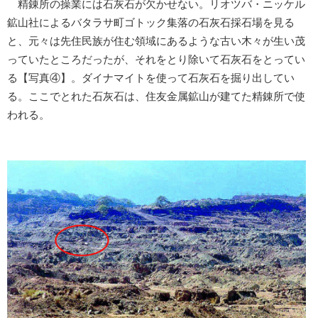
精錬所の操業には石灰石が欠かせない。リオツバ・ニッケル
鉱山社によるバタラサ町ゴトック集落の石灰石採石場を見る
と、元々は先住民族が住む領域にあるような古い木々が生い茂
っていたところだったが、それをとり除いて石灰石をとってい
る【写真④】。ダイナマイトを使って石灰石を掘り出してい
る。ここでとれた石灰石は、住友金属鉱山が建てた精錬所で使
われる。