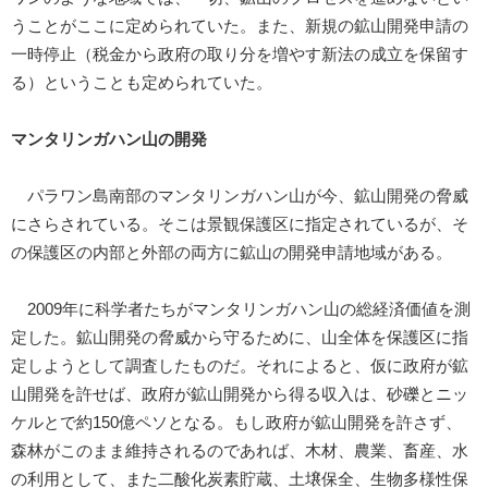
うことがここに定められていた。また、新規の鉱山開発申請の
一時停止（税金から政府の取り分を増やす新法の成立を保留す
る）ということも定められていた。
マンタリンガハン山の開発
パラワン島南部のマンタリンガハン山が今、鉱山開発の脅威
にさらされている。そこは景観保護区に指定されているが、そ
の保護区の内部と外部の両方に鉱山の開発申請地域がある。
2009年に科学者たちがマンタリンガハン山の総経済価値を測
定した。鉱山開発の脅威から守るために、山全体を保護区に指
定しようとして調査したものだ。それによると、仮に政府が鉱
山開発を許せば、政府が鉱山開発から得る収入は、砂礫とニッ
ケルとで約150億ペソとなる。もし政府が鉱山開発を許さず、
森林がこのまま維持されるのであれば、木材、農業、畜産、水
の利用として、また二酸化炭素貯蔵、土壌保全、生物多様性保