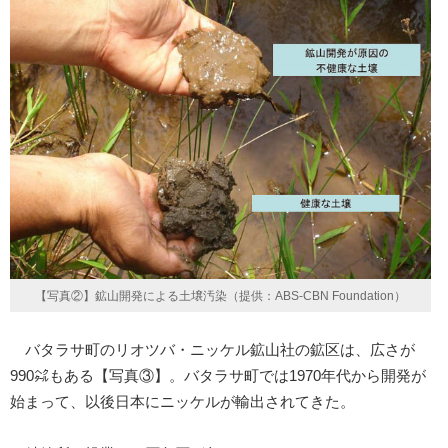
【写真②】鉱山開発による土壌汚染（提供：ABS-CBN Foundation）
バタラサ町のリオツバ・ニッケル鉱山社の鉱区は、広さが
990㌶もある【写真③】。バタラサ町では1970年代から開発が
始まって、以後日本にニッケルが輸出されてきた。