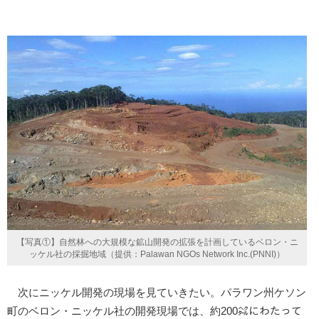
【写真①】自然林への大規模な鉱山開発の拡張を計画しているベロン・ニ
ッケル社の採掘地域（提供：Palawan NGOs Network Inc.(PNNI)）
次にニッケル開発の現場を見ていきたい。パラワン州ケソン
町のベロン・ニッケル社の開発現場では、約200㌶にわたって