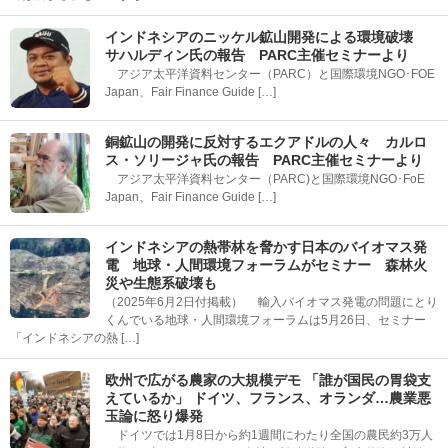
インドネシアのニッケル鉱山開発による環境破壊
サハルディン氏の報告 PARC主催セミナーより
アジア太平洋資料センター（PARC）と国際環境NGO･FOE
Japan、Fair Finance Guide […]
銅鉱山の開発に反対するエクアドルの人々 カルロ
ス・ソリージャ氏の報告 PARC主催セミナーより
アジア太平洋資料センター（PARC)と国際環境NGO･FoE
Japan、Fair Finance Guide […]
インドネシアの熱帯林を脅かす日本のバイオマス発
電 地球・人間環境フォーラムがセミナー 森林火
災や生態系破壊も
（2025年6月2日付掲載） 輸入バイオマス発電の問題にとり
くんでいる地球・人間環境フォーラムは5月26日、セミナー
「インドネシアの熱 […]
欧州で広がる農家の大規模デモ 「誰が国民の胃袋支
えているか」 ドイツ、フランス、オランダ…農業悪
玉論に怒り爆発
ドイツでは1月8日から約1週間にわたり全国の農民約3万人