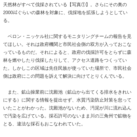
天然林がすべて伐採されている【写真①】。さらにその奥の
2000㌶ぐらいの森林を対象に、伐採地を拡張しようとしてい
る。
ベロン・ニッケル社に関するモニタリングチームの報告を見
てほしい。それは政府機関と市民社会側の双方が入っておこな
っているものだ。それによると、政府の伐採許可をとらずに森
林を燃やしたり伐採したりして、アクセス道路をつくってい
た。しかしこの区域は先住民族が使っていた場所で、市民社会
側は政府にこの問題を訴えて解決に向けてとりくんでいる。
また、鉱山操業前に沈殿池（鉱山から出てくる排水をきれい
にする）に関する情報を提出せず、水質汚染防止対策を怠って
いたことがわかった。沈殿池がないため、汚泥が川に流れ込ん
で汚染を広げている。採石許可のないまま川の三角州で鉱物を
とる、違法な採石もおこなわれていた。