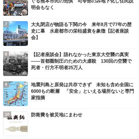
ぐる熊本市民の危惧 司令部のみ地下化し住民説
明会もなく
大丸閉店が物語る下関の今 来年8月で77年の歴
史に幕 水産都市の栄枯盛衰を象徴【記者座談
会】
【記者座談会】語れなかった東京大空襲の真実
――首都圏制圧のための大虐殺 130回の空襲で
死者・行方不明者25万人
地震列島と原発は共存できず 未知も含め全国に
6000もの断層 「安全」といえる場所ないと専門
家指摘
防衛費を被災地にまわせ