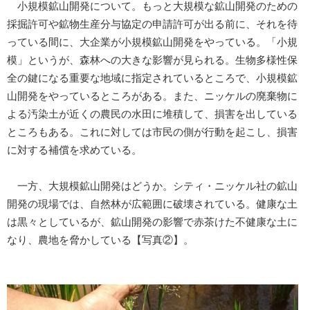
小規模鉱山開発について。もっと大規模な鉱山開発のための
採掘許可や鉱物生産分与協定の申請許可が出る前に、それを待
っている間に、大企業が小規模鉱山開発をやっている。「小規
模」というが、森林への大きな影響が見られる。生物多様性保
全の鍵になる重要な地域に指定されているところで、小規模鉱
山開発をやっているところがある。また、ニッケルの廃棄物に
よる汚染土が近くの農民の水田に堆積して、損害を出している
ところもある。これに対しては市民の側が行動を起こし、損害
に対する補償を求めている。
一方、大規模鉱山開発はどうか。シティ・ニッケル社の鉱山
開発の現場では、自然林が広範囲に破壊されている。健康な土
は黒々としているが、鉱山開発の影響で赤茶けた不健康な土に
なり、農地を脅かしている【写真②】。