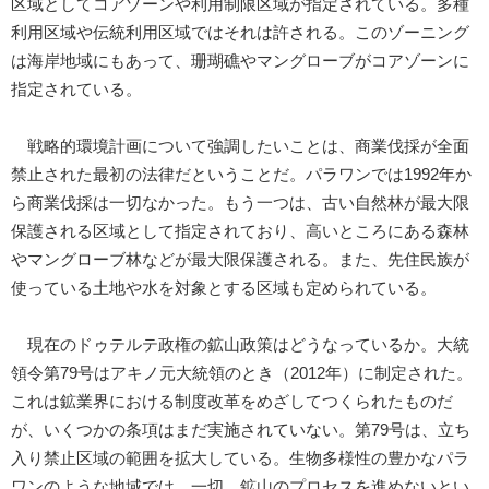
区域としてコアゾーンや利用制限区域が指定されている。多種
利用区域や伝統利用区域ではそれは許される。このゾーニング
は海岸地域にもあって、珊瑚礁やマングローブがコアゾーンに
指定されている。
戦略的環境計画について強調したいことは、商業伐採が全面
禁止された最初の法律だということだ。パラワンでは1992年か
ら商業伐採は一切なかった。もう一つは、古い自然林が最大限
保護される区域として指定されており、高いところにある森林
やマングローブ林などが最大限保護される。また、先住民族が
使っている土地や水を対象とする区域も定められている。
現在のドゥテルテ政権の鉱山政策はどうなっているか。大統
領令第79号はアキノ元大統領のとき（2012年）に制定された。
これは鉱業界における制度改革をめざしてつくられたものだ
が、いくつかの条項はまだ実施されていない。第79号は、立ち
入り禁止区域の範囲を拡大している。生物多様性の豊かなパラ
ワンのような地域では、一切、鉱山のプロセスを進めないとい