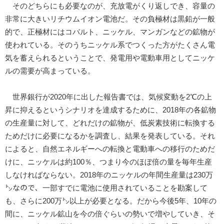
そのどちらにも必要なのが、充放電がくり返しでき、容量の
非常に大きいリチウムイオン電池だ。その負極材は黒鉛が一般
的で、正極材にはコバルト、ニッケル、マンガンなどの鉱物が
使われている。そのうちニッケル系でつくった方がたくさん電
気を蓄えられるということで、発電用や電動車用としてニッケ
ルの需要が高まっている。
世界銀行が2020年に出した報告書では、気候変動を2℃の上
昇に抑えるというシナリオを達成するために、2018年の各鉱物
の生産量に対して、どれだけの鉱物が、低炭素技術に転換する
ためだけに必要になるかを調査し、結果を発表している。それ
によると、自然エネルギーへの転換と電動車への移行のためだ
けに、ニッケルは約100％、つまり今のほぼ倍の量を毎年生産
しなければならない。2018年のニッケルの年間生産量は230万
㌧なので、一部すでに電池に使用されていることを勘案して
も、さらに200万㌧以上が必要となる。だから今後5年、10年の
間に、ニッケル鉱山を今の倍ぐらいの勢いで増やしていき、そ