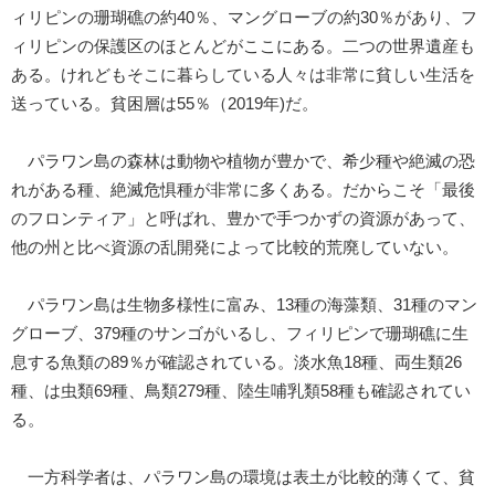
ィリピンの珊瑚礁の約40％、マングローブの約30％があり、フ
ィリピンの保護区のほとんどがここにある。二つの世界遺産も
ある。けれどもそこに暮らしている人々は非常に貧しい生活を
送っている。貧困層は55％（2019年)だ。
パラワン島の森林は動物や植物が豊かで、希少種や絶滅の恐
れがある種、絶滅危惧種が非常に多くある。だからこそ「最後
のフロンティア」と呼ばれ、豊かで手つかずの資源があって、
他の州と比べ資源の乱開発によって比較的荒廃していない。
パラワン島は生物多様性に富み、13種の海藻類、31種のマン
グローブ、379種のサンゴがいるし、フィリピンで珊瑚礁に生
息する魚類の89％が確認されている。淡水魚18種、両生類26
種、は虫類69種、鳥類279種、陸生哺乳類58種も確認されてい
る。
一方科学者は、パラワン島の環境は表土が比較的薄くて、貧