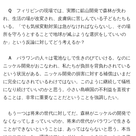
Ｑ
フィリピンの現場では、実際に鉱山開発で森林が失わ
れ、生活の場が改変され、皮膚病に苦しんでいる子どもたちも
いる。「でも気候変動対策は急がなければならないし、その場
所を守ろうとすることで地球が滅ぶような選択をしていいの
か」という反論に対してどう考えるか？
Ａ
パラワンの人々は電池なしで生きのびていける。なのに
ニッケル開発がおこなわれ、私たちが負担を背負わされている
という状況がある。ニッケル開発の損害に対する補償はいまだ
に完全になされているわけではない。このように継続して犠牲
になり続けていいのかと思う。小さい島嶼国の不利益を直視す
ることは、非常に重要なことだということを強調したい。
もう一つは将来の世代に対してだ。森林がニッケルの開発で
なくなってしまっていいのか。将来の世代がパラワンで生きる
ことができないということは、あってはならないと思う。本当