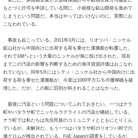
もとづく許可を申請している間に、小規模な鉱山開発を進めて
しまうという問題だ。本当はやってはいけないのに、実際にお
こなわれている。
事故も起こっている。2011年3月には、リオツバ・ニッケル
鉱山社から中国向けに出荷する荷を乗せた運搬船が転覆した。
それで188㌧という大量のニッケルが海に投げ出された。現在
までこの汚染の影響を判断するための海洋資源評価はおこなわ
れていない。同年5月にはシティ・ニッケル社から中国向けに出
荷する荷を乗せた運搬船が、今度は1000平方㍍もの珊瑚礁を破
壊した。だが、この船に罰則が科されることはなかった。
最後に汚染という問題についてふれておきたい。一つはナラ
町やバタラサ町でニッケルラテライトの汚染が継続している。
ナラ町では私たちは先住民族のコミュニティとともにとりくん
でいるが、未解決だ。もう一つはバタラサ町のリオツバ村で六
価クロムが検出されている。FoE Japanが調査をしているが、