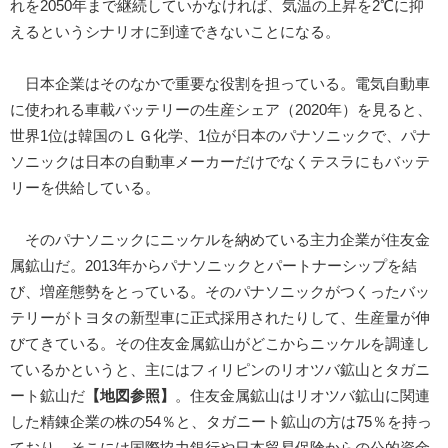
れを2050年まで継続していかなければ、気温の上昇を2℃に抑
えるというシナリオに到達できないことになる。
日本企業はそのなかで重要な役割を担っている。電気自動車
に使われる車載バッテリーの生産シェア（2020年）を見ると、
世界1位は韓国のＬＧ化学、1位が日本のパナソニックで、パナ
ソニックは日本の自動車メーカーだけでなくテスラにもバッテ
リーを供給している。
そのパナソニックにニッケルを納めている主力企業が住友金
属鉱山だ。2013年からパナソニックとパートナーシップを結
び、増産態勢をとっている。そのパナソニックがつくったバッ
テリーがトヨタの新型車に正式採用されたりして、生産量が伸
びてきている。その住友金属鉱山がどこからニッケルを調達し
ているかというと、主にはフィリピンのリオツバ鉱山とタガニ
ート鉱山だ
【地図参照】
。住友金属鉱山はリオツバ鉱山に関連
した精錬企業の株の54％と、タガニート鉱山の方は75％を持っ
ており、そこには国際協力銀行や日本貿易保険からの公的資金