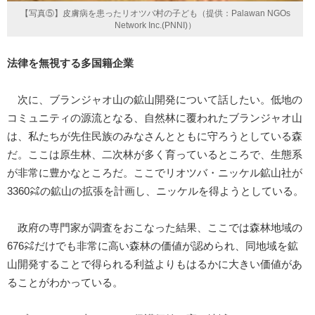
【写真⑤】皮膚病を患ったリオツバ村の子ども（提供：Palawan NGOs
Network Inc.(PNNI)）
法律を無視する多国籍企業
次に、ブランジャオ山の鉱山開発について話したい。低地の
コミュニティの源流となる、自然林に覆われたブランジャオ山
は、私たちが先住民族のみなさんとともに守ろうとしている森
だ。ここは原生林、二次林が多く育っているところで、生態系
が非常に豊かなところだ。ここでリオツバ・ニッケル鉱山社が
3360㌶の鉱山の拡張を計画し、ニッケルを得ようとしている。
政府の専門家が調査をおこなった結果、ここでは森林地域の
676㌶だけでも非常に高い森林の価値が認められ、同地域を鉱
山開発することで得られる利益よりもはるかに大きい価値があ
ることがわかっている。