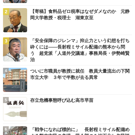
【寄稿】食料品ゼロ税率はなぜダメなのか 元静
岡大学教授・税理士 湖東京至
「安全保障のジレンマ」抑止力という幻想を打ち
砕くには――長射程ミサイル配備の熊本から問
う 超党派「人道外交議連」事務局長・伊勢崎賢
治
ついに市職員が教授に就任 教員大量流出の下関
市立大学 ３年で半数が去る異常
存立危機事態呼び込む高市早苗
「戦争になれば標的に」 長射程ミサイル配備め