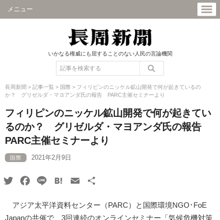
メニュー
いかなる権威にも屈することのない人民の言論機関
長周新聞
>
記事一覧
>
国際
>
フィリピンのニッケル鉱山開発で何が起きているの
か？ グリゼルダ・マヨアンダ氏の報告 PARC主催セミナーより
フィリピンのニッケル鉱山開発で何が起きてい
るのか？ グリゼルダ・マヨアンダ氏の報告
PARC主催セミナーより
2021年2月9日
国際
Twitter
Facebook
Line
Hatena
Email
共
有
アジア太平洋資料センター（PARC）と国際環境NGO･FoE
Japanの共催で、3回連続のオンラインセミナー「気候危機対策