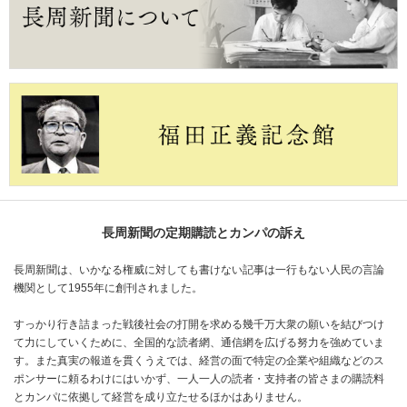
長周新聞の定期購読とカンパの訴え
長周新聞は、いかなる権威に対しても書けない記事は一行もない人民の言論
機関として1955年に創刊されました。
すっかり行き詰まった戦後社会の打開を求める幾千万大衆の願いを結びつけ
て力にしていくために、全国的な読者網、通信網を広げる努力を強めていま
す。また真実の報道を貫くうえでは、経営の面で特定の企業や組織などのス
ポンサーに頼るわけにはいかず、一人一人の読者・支持者の皆さまの購読料
とカンパに依拠して経営を成り立たせるほかはありません。