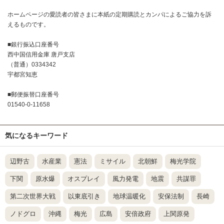
ホームページの愛読者の皆さまに本紙の定期購読とカンパによるご協力を訴
えるものです。
■銀行振込口座番号
西中国信用金庫 唐戸支店
（普通）0334342
宇都宮知恵
■郵便振替口座番号
01540-0-11658
気になるキーワード
辺野古
水産業
憲法
ミサイル
北朝鮮
梅光学院
下関
原水爆
オスプレイ
風力発電
地震
共謀罪
第二次世界大戦
以東底引き
地球温暖化
安保法制
長崎
ノドグロ
沖縄
梅光
広島
安倍政府
上関原発