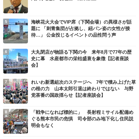
海峡花火大会でVIP席（下関会場）の異様さが話
題に 「刺青集団が占拠し、紐パン姿の女性が接
待…」 公金投じるイベントの品性問う声
大丸閉店が物語る下関の今 来年8月で77年の歴
史に幕 水産都市の栄枯盛衰を象徴【記者座談
会】
れいわ新選組次のステージへ 7年で積み上げた草
の根の力 山本太郎引退は終わりではない 与野
党茶番の国政揺らせ【記者座談会】
「戦争になれば標的に」 長射程ミサイル配備め
ぐる熊本市民の危惧 司令部のみ地下化し住民説
明会もなく