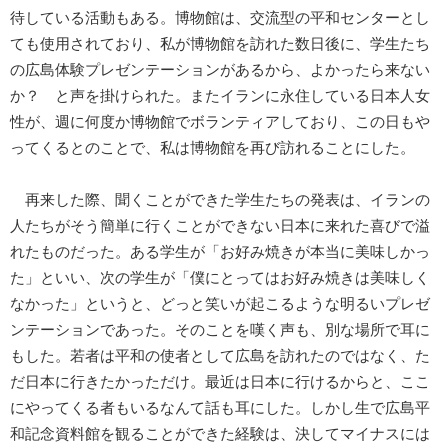
待している活動もある。博物館は、交流型の平和センターとし
ても使用されており、私が博物館を訪れた数日後に、学生たち
の広島体験プレゼンテーションがあるから、よかったら来ない
か？ と声を掛けられた。またイランに永住している日本人女
性が、週に何度か博物館でボランティアしており、この日もや
ってくるとのことで、私は博物館を再び訪れることにした。
再来した際、聞くことができた学生たちの発表は、イランの
人たちがそう簡単に行くことができない日本に来れた喜びで溢
れたものだった。ある学生が「お好み焼きが本当に美味しかっ
た」といい、次の学生が「僕にとってはお好み焼きは美味しく
なかった」というと、どっと笑いが起こるような明るいプレゼ
ンテーションであった。そのことを嘆く声も、別な場所で耳に
もした。若者は平和の使者として広島を訪れたのではなく、た
だ日本に行きたかっただけ。最近は日本に行けるからと、ここ
にやってくる者もいるなんて話も耳にした。しかし生で広島平
和記念資料館を観ることができた経験は、決してマイナスには