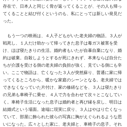
存在で、日本人と同じく骨が返ってくることが、その人も帰っ
てくることと結び付くというのも、私にとっては新しい発見だ
った。
もう一つの映画は、４人子どもがいた老夫婦の物語。３人が
戦死し、１人だけ助かって帰ってきた息子は毒ガス被害を受
け、ほぼ寝たきりの生活。婚約者もいたが自暴自棄になり、婚
約は破棄。自殺しようとするが死にきれず、本来ならば自分た
ちが介護を受ける側の老夫婦の負担が強く、見ている側にも辛
い。ここで物語は、亡くなった３人が突然蘇り、普通に家に帰
ってくるところから、暖かな家庭のシーンとなる。老夫婦では
できなくなっていた片付け、家の修繕などを、３人は寝たきり
の兄弟も車椅子に乗せ、４人で力を合わせて次々とこなしてい
く。車椅子生活になった息子は婚約者と再び縁を戻し、明日は
結婚式という場面。途端に現実に戻り、３人はやはり亡くなっ
ていて、部屋に飾られた彼らの写真に胸がえぐられるような思
いになった。広々とした家に、老夫婦と、車椅子の息子。それ