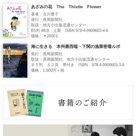
あざみの花 The Thistle Flower
著者：古川豊子
発行：長周新聞社
取扱：地方小出版流通センター
B5判 48項 上製 ISBN 978-4-9909603-4-6
価格：￥2000Ｅ
海に生きる 本州最西端・下関の漁業密着ルポ
発行：長周新聞社
取扱：長周新聞社、地方小出版流通センター
Ｂ５判 ５２頁 帯付き ISBN 978-4-9909603-3-9
価格：1,600円＋税