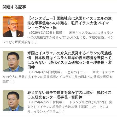
関連する記事
【インタビュー】国際社会は米国とイスラエルの違
法な軍事侵略への非難を 駐日イラン大使 ペイマ
ン・セアダット氏
（2026年3月30日付掲載） 米国とイスラエルによるイラン
への大規模攻撃が始まって1カ月を迎える。学校や病院、イン
フラなど民間施設を […]
米国とイスラエルの介入に反発するイランの民族感
情 日本政府はイスラム世界の親日感情を裏切って
はならない 現代イスラム研究センター理事長・宮
田律
（2026年3月6日付掲載） ・怒りのイラン――米欧・イスラエ
ルの介入に反発するイランの民族感情とイスラム世界の日本への共感を裏切る
高市 […]
絶え間ない戦争で世界を脅かすのは誰か 現代イス
ラム研究センター理事長・宮田律
（2025年6月27日付掲載） トランプ米政府が6月22日、突
如としてイランの核施設を先制攻撃【既報】したことによ
り、イランとイスラエ […]