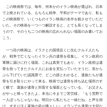
この映画祭では、毎年、何本かのイラン映画が選ばれ、日本
で上映されている。もちろん戦争、平和がテーマであり、私も
この映画祭で、いくつものイラン映画の名作を観させていただ
いた。その映画を一つ一つ解説すると、とても長くなってしま
うので、そのうち二つの映画の忘れられない場面のみ書いてお
こう。
一つ目の映画は、イラクとの国境近くに住むクルド人たち
が、戦争で亡くなったイラン兵の遺骨を収集し、イラン政府の
軍隊に届けに行く場面。これは真実でもあり、イラン政府は遺
骨を拾ってきたクルド人にお金を支払っていたそうだ。首から
ぶら下げていた認識票で、どこの誰とわかると、遺族たちが遺
骨を引き取りにやって来る。映画では遺骨を持ち込む場所のす
ぐ横で、遺族が遺骨と対面する場面となっている。「お父さん
がやっと帰ってきたよ。本当に今までご苦労様」「もう荒野で
一人ぼっちじゃないね。明日から私たちと一緒だね」と声を掛
け、すすり泣く家族の姿が痛々しい。イランでも遺骨は大切な