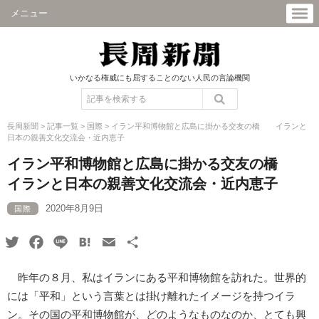
メニュー
いかなる権威にも屈することのない人民の言論機関
長周新聞
>
記事一覧
>
国際
>
イラン平和博物館と広島に掛かる交友の橋 イランと
日本の親善文化交流会・近内恵子
イラン平和博物館と広島に掛かる交友の橋
イランと日本の親善文化交流会・近内恵子
2020年8月9日
国際
Twitter
Facebook
Line
Hatena
Email
共
有
昨年の８月、私はイランにある平和博物館を訪れた。世界的
には「平和」という言葉とは掛け離れたイメージを持つイラ
ン。その国の平和博物館が、どのようなものなのか、とても興