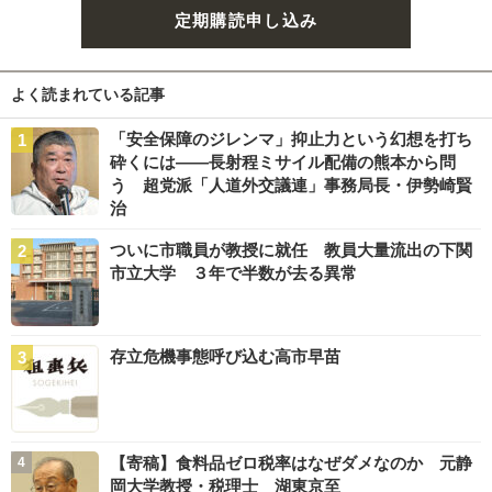
定期購読申し込み
よく読まれている記事
「安全保障のジレンマ」抑止力という幻想を打ち
砕くには――長射程ミサイル配備の熊本から問
う 超党派「人道外交議連」事務局長・伊勢崎賢
治
ついに市職員が教授に就任 教員大量流出の下関
市立大学 ３年で半数が去る異常
存立危機事態呼び込む高市早苗
【寄稿】食料品ゼロ税率はなぜダメなのか 元静
岡大学教授・税理士 湖東京至