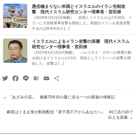
愚劣極まりない米国とイスラエルのイラン先制攻
撃 現代イスラム研究センター理事長・宮田律
（2026年3月2日付掲載） 米国とイスラエルは2月28日、イ
ランに大規模軍事攻撃を開始した。両国がイランを直接攻撃
するのは昨年6月の […]
イスラエルによるイラン攻撃の深層 現代イスラム
研究センター理事長・宮田律
（2025年6月18日付掲載） パレスチナ・ガザへの軍事行動
を続けるイスラエルが13日、突如としてイランへの攻撃を開
始した。攻撃は […]
Twitter
Facebook
Line
Hatena
Email
共
有
←
『あざみの花』 被爆75年目の夏に送る一つの家族の体験記
劇団はぐるま座が動画配信『原子雲の下からあなたへ』 峠三吉の詩で
伝える原爆
→