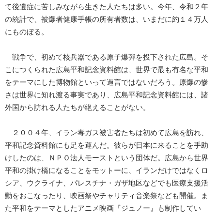
て後遺症に苦しみながら生きた人たちは多い。今年、令和２年
の統計で、被爆者健康手帳の所有者数は、いまだに約１４万人
にものぼる。
戦争で、初めて核兵器である原子爆弾を投下された広島。そ
こにつくられた広島平和記念資料館は、世界で最も有名な平和
をテーマにした博物館といって過言ではないだろう。原爆の惨
さは世界に知れ渡る事実であり、広島平和記念資料館には、諸
外国から訪れる人たちが絶えることがない。
２００４年、イラン毒ガス被害者たちは初めて広島を訪れ、
平和記念資料館にも足を運んだ。彼らが日本に来ることを手助
けしたのは、ＮＰＯ法人モーストという団体だ。広島から世界
平和の掛け橋になることをモットーに、イランだけではなくロ
シア、ウクライナ、パレスチナ・ガザ地区などでも医療支援活
動をおこなったり、映画祭やチャリティ音楽祭なども開催。ま
た平和をテーマとしたアニメ映画『ジュノー』も制作してい