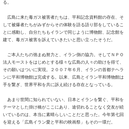
る。
広島に来た毒ガス被害者たちは、平和記念資料館の存在、そ
して被爆者たちがみずからその体験を語る語り部をしているこ
とに感動し、自分たちもイランで同じように博物館、記念館を
建て、毒ガス被害を訴えていきたいと思い立ったそうだ。
ご本人たちの弛まぬ努力と、イラン側の協力。そしてＮＰＯ
法人モーストをはじめとする様々な広島の人々の助けを得て、
その願いはついに実現。２００７年６月、イランの首都テヘラ
ンに平和博物館は完成する。以来、広島とイラン平和博物館は
手を繋ぎ、世界平和を共に訴え続ける存在となっている。
あまり世間に知られていない、日本とイランを繋ぐ、平和を
テーマとした掛け橋がここにあり、途切れることなく交友が続
いているのは、本当に素晴らしいことだと思った。今年第七回
を迎える「広島イラン愛と平和の映画祭」もその一環だ。