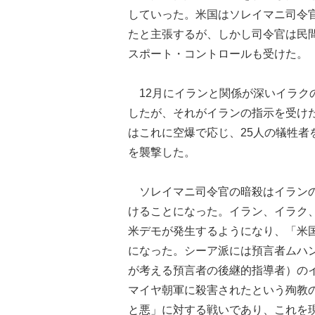
していった。米国はソレイマニ司令
たと主張するが、しかし司令官は民
スポート・コントロールも受けた。
12月にイランと関係が深いイラク
したが、それがイランの指示を受け
はこれに空爆で応じ、25人の犠牲
を襲撃した。
ソレイマニ司令官の暗殺はイランの
けることになった。イラン、イラク
米デモが発生するようになり、「米
になった。シーア派には預言者ムハ
が考える預言者の後継的指導者）の
マイヤ朝軍に殺害されたという殉教
と悪」に対する戦いであり、これを