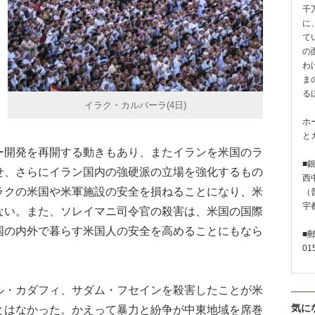
千
に
て
の
わ
ま
る
イラク・カルバーラ(4日)
ホ
と
ー開発を再開する動きもあり、またイランを米国のラ
■
せ、さらにイラン国内の強硬派の立場を強化するもの
西
ラクの米国や米軍施設の安全を損ねることになり、米
（普
宇
ない。また、ソレイマニ司令官の殺害は、米国の国際
国の内外で暮らす米国人の安全を高めることにもなら
■
01
・カダフィ、サダム・フセインを殺害したことが米
気に
とはなかった。かえって暴力と紛争が中東地域を席巻