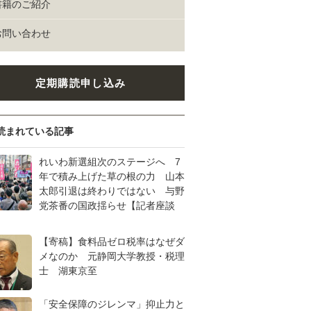
書籍のご紹介
お問い合わせ
定期購読申し込み
読まれている記事
れいわ新選組次のステージへ 7
年で積み上げた草の根の力 山本
太郎引退は終わりではない 与野
党茶番の国政揺らせ【記者座談
【寄稿】食料品ゼロ税率はなぜダ
メなのか 元静岡大学教授・税理
士 湖東京至
「安全保障のジレンマ」抑止力と