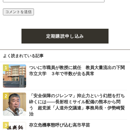
定期購読申し込み
よく読まれている記事
ついに市職員が教授に就任 教員大量流出の下関
市立大学 ３年で半数が去る異常
「安全保障のジレンマ」抑止力という幻想を打ち
砕くには――長射程ミサイル配備の熊本から問
う 超党派「人道外交議連」事務局長・伊勢崎賢
治
存立危機事態呼び込む高市早苗