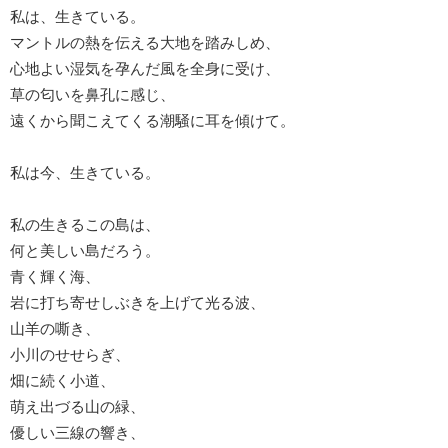
私は、生きている。
マントルの熱を伝える大地を踏みしめ、
心地よい湿気を孕んだ風を全身に受け、
草の匂いを鼻孔に感じ、
遠くから聞こえてくる潮騒に耳を傾けて。
私は今、生きている。
私の生きるこの島は、
何と美しい島だろう。
青く輝く海、
岩に打ち寄せしぶきを上げて光る波、
山羊の嘶き、
小川のせせらぎ、
畑に続く小道、
萌え出づる山の緑、
優しい三線の響き、