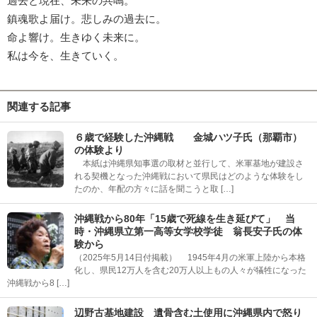
過去と現在、未来の共鳴。
鎮魂歌よ届け。悲しみの過去に。
命よ響け。生きゆく未来に。
私は今を、生きていく。
関連する記事
６歳で経験した沖縄戦 金城ハツ子氏（那覇市）
の体験より
本紙は沖縄県知事選の取材と並行して、米軍基地が建設さ
れる契機となった沖縄戦において県民はどのような体験をし
たのか、年配の方々に話を聞こうと取 […]
沖縄戦から80年「15歳で死線を生き延びて」 当
時・沖縄県立第一高等女学校学徒 翁長安子氏の体
験から
（2025年5月14日付掲載） 1945年4月の米軍上陸から本格
化し、県民12万人を含む20万人以上もの人々が犠牲になった
沖縄戦から8 […]
辺野古基地建設 遺骨含む土使用に沖縄県内で怒り