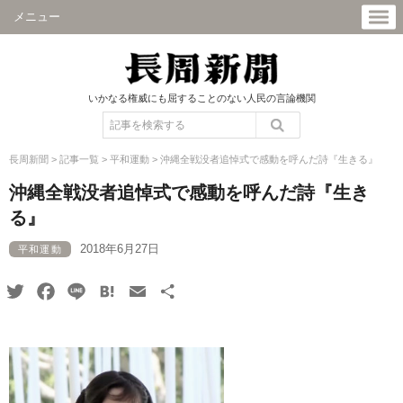
メニュー
いかなる権威にも屈することのない人民の言論機関
長周新聞
>
記事一覧
>
平和運動
>
沖縄全戦没者追悼式で感動を呼んだ詩『生きる』
沖縄全戦没者追悼式で感動を呼んだ詩『生き
る』
2018年6月27日
平和運動
Twitter
Facebook
Line
Hatena
Email
共
有