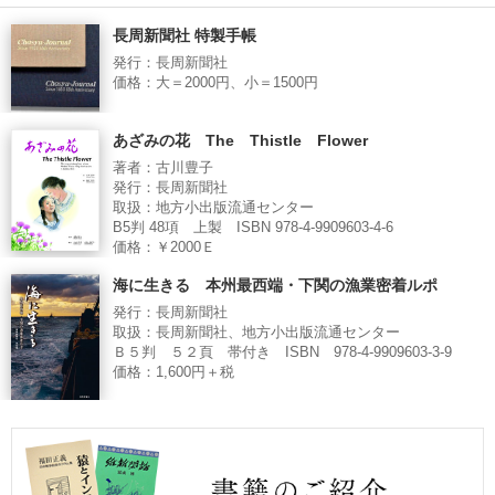
長周新聞社 特製手帳
発行：長周新聞社
価格：大＝2000円、小＝1500円
あざみの花 The Thistle Flower
著者：古川豊子
発行：長周新聞社
取扱：地方小出版流通センター
B5判 48項 上製 ISBN 978-4-9909603-4-6
価格：￥2000Ｅ
海に生きる 本州最西端・下関の漁業密着ルポ
発行：長周新聞社
取扱：長周新聞社、地方小出版流通センター
Ｂ５判 ５２頁 帯付き ISBN 978-4-9909603-3-9
価格：1,600円＋税