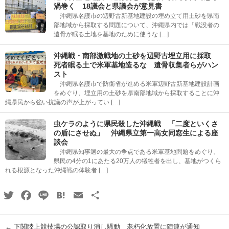
渦巻く 18議会と県議会が意見書
沖縄県名護市の辺野古新基地建設の埋め立て用土砂を県南
部地域から採取する問題について、沖縄県内では「戦没者の
遺骨が眠る土地を基地のために使うな […]
沖縄戦・南部激戦地の土砂を辺野古埋立用に採取
死者眠る土で米軍基地造るな 遺骨収集者らがハン
スト
沖縄県名護市で防衛省が進める米軍辺野古新基地建設計画
をめぐり、埋立用の土砂を県南部地域から採取することに沖
縄県民から強い抗議の声が上がってい […]
虫ケラのように県民殺した沖縄戦 「二度といくさ
の盾にさせぬ」 沖縄県立第一高女同窓生による座
談会
沖縄県知事選の最大の争点である米軍基地問題をめぐり、
県民の4分の1にあたる20万人の犠牲者を出し、基地がつくら
れる根源となった沖縄戦の体験者 […]
Twitter
Facebook
Line
Hatena
Email
共
有
←
下関陸上競技場の公認取り消し騒動 老朽化放置に陸連が通知