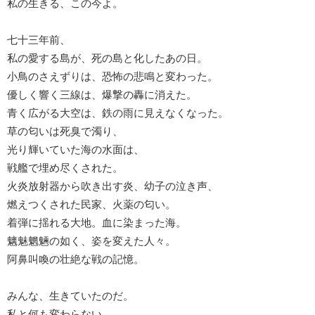
私の生きる、この今よ。
七十三年前、
私の愛する島が、死の島と化したあの日。
小鳥のさえずりは、恐怖の悲鳴と変わった。
優しく響く三線は、爆撃の轟に消えた。
青く広がる大空は、鉄の雨に見えなくなった。
草の匂いは死臭で濁り、
光り輝いていた海の水面は、
戦艦で埋め尽くされた。
火炎放射器から吹き出す炎、幼子の泣き声、
燃えつくされた民家、火薬の匂い。
着弾に揺れる大地。血に染まった海。
魑魅魍魎の如く、姿を変えた人々。
阿鼻叫喚の壮絶な戦の記憶。
みんな、生きていたのだ。
私と何も変わらない、