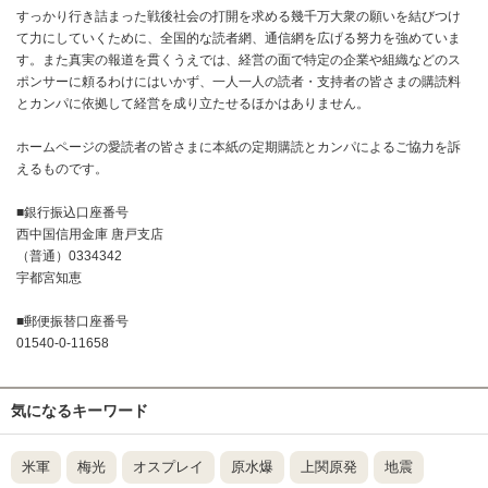
すっかり行き詰まった戦後社会の打開を求める幾千万大衆の願いを結びつけ
て力にしていくために、全国的な読者網、通信網を広げる努力を強めていま
す。また真実の報道を貫くうえでは、経営の面で特定の企業や組織などのス
ポンサーに頼るわけにはいかず、一人一人の読者・支持者の皆さまの購読料
とカンパに依拠して経営を成り立たせるほかはありません。
ホームページの愛読者の皆さまに本紙の定期購読とカンパによるご協力を訴
えるものです。
■銀行振込口座番号
西中国信用金庫 唐戸支店
（普通）0334342
宇都宮知恵
■郵便振替口座番号
01540-0-11658
気になるキーワード
米軍
梅光
オスプレイ
原水爆
上関原発
地震