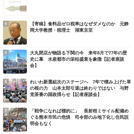
【寄稿】食料品ゼロ税率はなぜダメなのか 元静
岡大学教授・税理士 湖東京至
大丸閉店が物語る下関の今 来年8月で77年の歴
史に幕 水産都市の栄枯盛衰を象徴【記者座談
会】
れいわ新選組次のステージへ 7年で積み上げた草
の根の力 山本太郎引退は終わりではない 与野
党茶番の国政揺らせ【記者座談会】
「戦争になれば標的に」 長射程ミサイル配備め
ぐる熊本市民の危惧 司令部のみ地下化し住民説
明会もなく