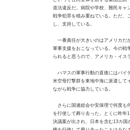
道法違反だ。病院や学校、難民キャ
戦争犯罪を積み重ねている。ただ、
し、支持している。
一番責任が大きいのはアメリカだが
軍事支援をおこなっている。今の戦
られると思うので、アメリカ・イス
ハマスの軍事行動の直後にはバイデ
米空母打撃群を東地中海に派遣して
ながら戦争に協力している。
さらに国連総会や安保理で何度も停
を行使して葬り去った。とくに昨年1
決議案が出され、日本を含む13カ
権を行使して葬り去ったことはみな