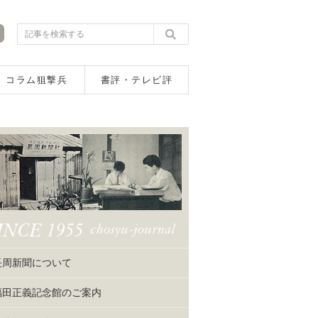
コラム狙撃兵
書評・テレビ評
長周新聞について
福田正義記念館のご案内