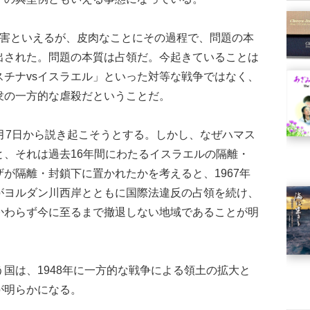
害といえるが、皮肉なことにその過程で、問題の本
出された。問題の本質は占領だ。今起きていることは
スチナvsイスラエル」といった対等な戦争ではなく、
衆の一方的な虐殺だということだ。
月7日から説き起こそうとする。しかし、なぜハマス
と、それは過去16年間にわたるイスラエルの隔離・
が隔離・封鎖下に置かれたかを考えると、1967年
がヨルダン川西岸とともに国際法違反の占領を続け、
かわらず今に至るまで撤退しない地域であることが明
国は、1948年に一方的な戦争による領土の拡大と
が明らかになる。