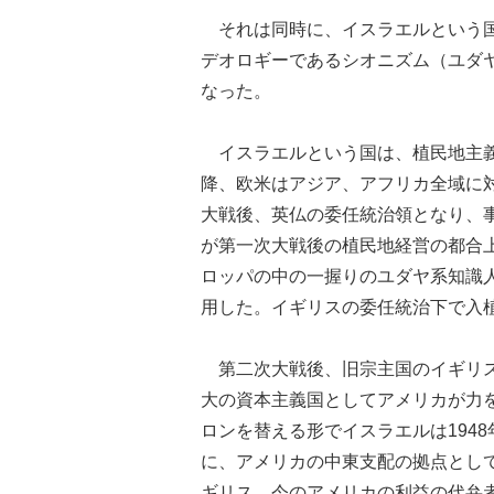
それは同時に、イスラエルという国
デオロギーであるシオニズム（ユダ
なった。
イスラエルという国は、植民地主義
降、欧米はアジア、アフリカ全域に
大戦後、英仏の委任統治領となり、
が第一次大戦後の植民地経営の都合
ロッパの中の一握りのユダヤ系知識
用した。イギリスの委任統治下で入
第二次大戦後、旧宗主国のイギリス
大の資本主義国としてアメリカが力
ロンを替える形でイスラエルは194
に、アメリカの中東支配の拠点とし
ギリス、今のアメリカの利益の代弁