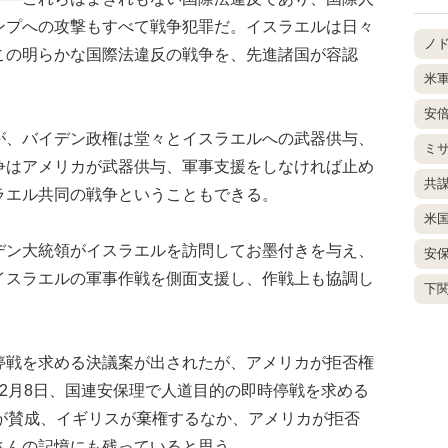
ンプへの攻撃もすべて戦争犯罪だ。イスラエルは日々
ノ
この明らかな国際法違反の戦争を、先進諸国が容認
米
安
、バイデン政権は堂々とイスラエルへの武器供与、
ミ
争はアメリカが武器供与、軍事支援をしなければ止め
共
ラエル共同の戦争ということもできる。
米
ン大統領がイスラエルを訪問してお墨付きを与え、
安
イスラエルの軍事作戦を側面支援し、作戦上も協調し
下
戦を求める決議案が出されたが、アメリカが拒否権
2月8日、国連安保理で人道目的の即時停戦を求める
国が賛成、イギリスが棄権するなか、アメリカが拒否
さんの記憶にも残っていると思う。