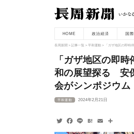
HOME
政治経済
国際
長周新聞
>
記事一覧
>
平和運動
>
「ガザ地区の即時
「ガザ地区の即時
和の展望探る 安
会がシンポジウム
2024年2月21日
平和運動
Twitter
Facebook
Line
Hatena
Email
共
有