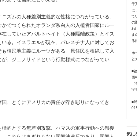
千
に
ニズムの人種差別主義的な性格につながっている。
て
の
なかでつくられたオランダ系白人の入植者国家にルー
わ
存在していたアパルトヘイト（人種隔離政策）とイス
ま
る
ている。イスラエルが現在、パレスチナ人に対してお
そも植民地主義にルーツがある。原住民を根絶して入
ホ
とが、ジェノサイドという行動様式につながってい
と
■
西
（普
宇
国、とくにアメリカの責任が浮き彫りになってき
■
01
標的とする無差別攻撃、ハマスの軍事行動への報復
気に
――これらはまぎれもない国際法違反であり、国際人