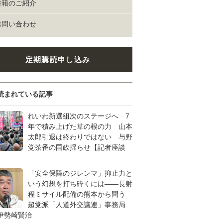
書籍のご紹介
お問い合わせ
定期購読申し込み
読まれている記事
れいわ新選組次のステージへ 7
年で積み上げた草の根の力 山本
太郎引退は終わりではない 与野
党茶番の国政揺らせ【記者座談
「安全保障のジレンマ」抑止力と
いう幻想を打ち砕くには――長射
程ミサイル配備の熊本から問う
超党派「人道外交議連」事務局
伊勢崎賢治