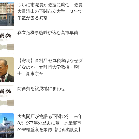
ついに市職員が教授に就任 教員
大量流出の下関市立大学 ３年で
半数が去る異常
存立危機事態呼び込む高市早苗
【寄稿】食料品ゼロ税率はなぜダ
メなのか 元静岡大学教授・税理
士 湖東京至
防衛費を被災地にまわせ
大丸閉店が物語る下関の今 来年
8月で77年の歴史に幕 水産都市
の栄枯盛衰を象徴【記者座談会】