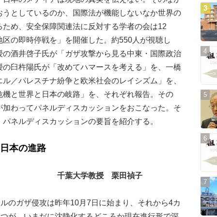
おうとしているのか、国際法が機能しないなか世界の
ため、安全保障関連法に反対する学者の会は12
区の即時停戦を」を開催した。約550人が視聴し
授の酒井啓子氏が「ガザ攻撃から見る中東・国際政治
授の臼杵陽氏が「改めてハマースを考える」を、一橋
エル／パレスチナ紛争と欧米社会のレイシズム」を、
危機と世界と日本の岐路」を、それぞれ報告。その
が加わってパネルディスカッションをおこなった。そ
、パネルディスカッションの要旨を紹介する。
日本の進路
千葉大学教授 栗田禎子
のガザ侵攻は昨年10月7日に始まり、それから4カ
経つが、いまだに沈静化するどころか現在進行形で深