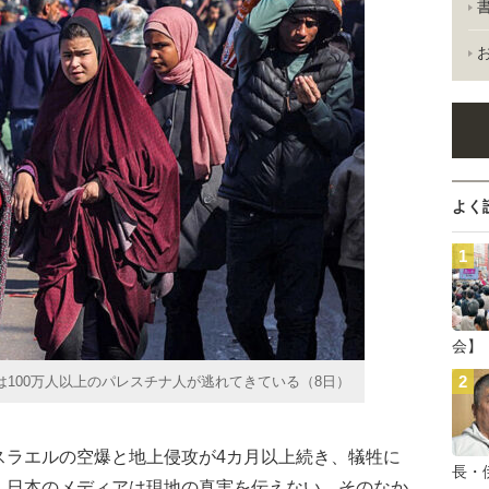
よく
会】
100万人以上のパレスチナ人が逃れてきている（8日）
ラエルの空爆と地上侵攻が4カ月以上続き、犠牲に
長・
、日本のメディアは現地の真実を伝えない。そのなか