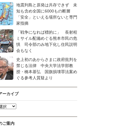
地震列島と原発は共存できず 未
知も含め全国に6000もの断層
「安全」といえる場所ないと専門
家指摘
「戦争になれば標的に」 長射程
ミサイル配備めぐる熊本市民の危
惧 司令部のみ地下化し住民説明
会もなく
史上初のあからさまに政府批判を
禁じる法律 中央大学法学部教
授・橋本基弘 国旗損壊罪法案め
ぐる参考人質疑より
アーカイブ
のご案内