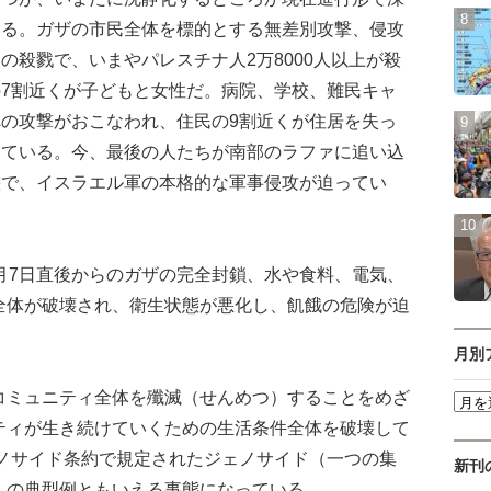
いる。ガザの市民全体を標的とする無差別攻撃、侵攻
の殺戮で、いまやパレスチナ人2万8000人以上が殺
7割近くが子どもと女性だ。病院、学校、難民キャ
の攻撃がおこなわれ、住民の9割近くが住居を失っ
している。今、最後の人たちが南部のラファに追い込
態で、イスラエル軍の本格的な軍事侵攻が迫ってい
月7日直後からのガザの完全封鎖、水や食料、電気、
全体が破壊され、衛生状態が悪化し、飢餓の危険が迫
月別
ミュニティ全体を殲滅（せんめつ）することをめざ
ティが生き続けていくための生活条件全体を破壊して
ェノサイド条約で規定されたジェノサイド（一つの集
新刊
）の典型例ともいえる事態になっている。