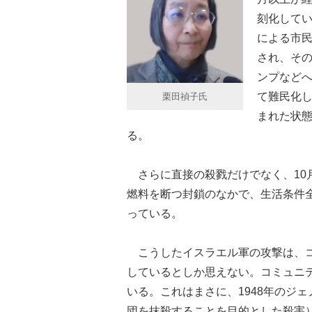
刻化して
による市民
され、その
ンプなどへ
て難民化
栗田禎子氏
まれた状
る。
さらに直接の殺戮だけでなく、10
燃料を断つ封鎖のなかで、生活条件
っている。
こうしたイスラエル軍の攻撃は、コ
しているとしか思えない。コミュニ
いる。これはまさに、1948年のジ
団を抹殺することを目的とした殺害