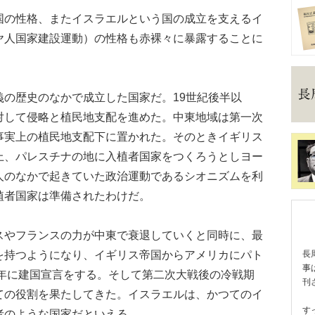
の性格、またイスラエルという国の成立を支えるイ
ヤ人国家建設運動）の性格も赤裸々に暴露することに
の歴史のなかで成立した国家だ。19世紀後半以
対して侵略と植民地支配を進めた。中東地域は第一次
事実上の植民地支配下に置かれた。そのときイギリス
上、パレスチナの地に入植者国家をつくろうとしヨー
人のなかで起きていた政治運動であるシオニズムを利
植者国家は準備されたわけだ。
やフランスの力が中東で衰退していくと同時に、最
を持つようになり、イギリス帝国からアメリカにパト
長
事
8年に建国宣言をする。そして第二次大戦後の冷戦期
刊
ての役割を果たしてきた。イスラエルは、かつてのイ
す
者のような国家だといえる。