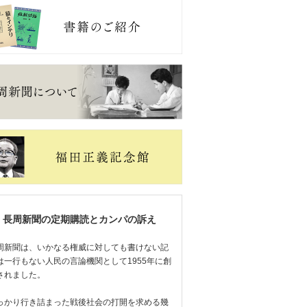
長周新聞の定期購読とカンパの訴え
周新聞は、いかなる権威に対しても書けない記
は一行もない人民の言論機関として1955年に創
されました。
っかり行き詰まった戦後社会の打開を求める幾