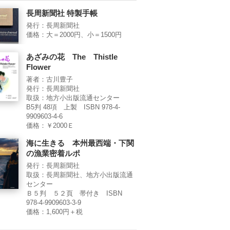
長周新聞社 特製手帳
発行：長周新聞社
価格：大＝2000円、小＝1500円
あざみの花 The Thistle
Flower
著者：古川豊子
発行：長周新聞社
取扱：地方小出版流通センター
B5判 48項 上製 ISBN 978-4-
9909603-4-6
価格：￥2000Ｅ
海に生きる 本州最西端・下関
の漁業密着ルポ
発行：長周新聞社
取扱：長周新聞社、地方小出版流通
センター
Ｂ５判 ５２頁 帯付き ISBN
978-4-9909603-3-9
価格：1,600円＋税