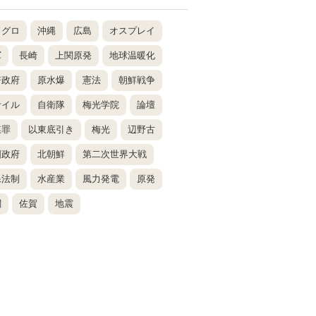
ドグロ
沖縄
広島
オスプレイ
軍
長崎
上関原発
地球温暖化
倍政府
原水爆
憲法
朝鮮戦争
サイル
自衛隊
梅光学院
論壇
謀罪
以東底引き
梅光
辺野古
国政府
北朝鮮
第二次世界大戦
保法制
水産業
風力発電
原発
関
佐賀
地震