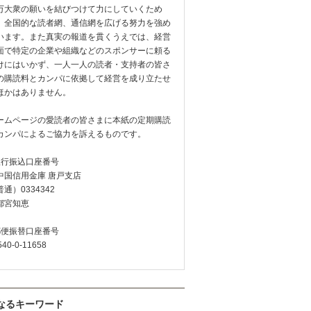
万大衆の願いを結びつけて力にしていくため
、全国的な読者網、通信網を広げる努力を強め
います。また真実の報道を貫くうえでは、経営
面で特定の企業や組織などのスポンサーに頼る
けにはいかず、一人一人の読者・支持者の皆さ
の購読料とカンパに依拠して経営を成り立たせ
ほかはありません。
ームページの愛読者の皆さまに本紙の定期購読
カンパによるご協力を訴えるものです。
銀行振込口座番号
中国信用金庫 唐戸支店
通）0334342
都宮知恵
郵便振替口座番号
540-0-11658
なるキーワード