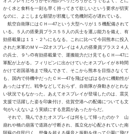
オスプレイだろうがその他のヘリだろうがどうでもよく、とに
かく水と食料を一刻も早く持ってきて欲しいという要求が切実
なのに、よこしまな願望が邪魔して危機対応が遅れている。
航空自衛隊にはＣＨ―47という大型ヘリが１５機配備されて
いる。５人の搭乗員プラス５５人の兵士を運ぶ能力を備え、有
効搭載量は１１・２㌧にもなる。これに比べて今回熊本に投入
された米軍のＭＶ―22オスプレイは４人の搭乗員プラス２４人
の兵士、９㌧の有効搭載量で、運搬能力だけ見てもＣＨ―47に
軍配が上がる。フィリピンに出かけていたオスプレイが８時間
かけて岩国基地まで飛んできて、そこから熊本を目指さなくて
も、国内で待機中だったＣＨ―47を飛ばせばはるかに機動性が
あったはずだ。戦争などしておらず、自衛隊が身動きがとれな
い状況でもなかった。あえてオスプレイが登場したのは、震災
支援で活躍した姿を印象付け、佐賀空港への配備についても文
句がいえないよう実績にする意図があったからだ。
それで、飛んできたオスプレイは何をして帰ったのか？ 山
崩れや橋の崩落で道路が寸断され、孤立化が心配されていた南
阿蘇の住民曰く、想像を超える爆音と振動を伴って公園に飛び