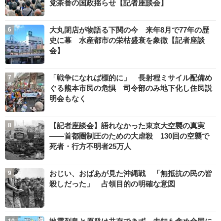
党茶番の国政揺らせ【記者座談会】
大丸閉店が物語る下関の今 来年8月で77年の歴
史に幕 水産都市の栄枯盛衰を象徴【記者座談
会】
「戦争になれば標的に」 長射程ミサイル配備め
ぐる熊本市民の危惧 司令部のみ地下化し住民説
明会もなく
【記者座談会】語れなかった東京大空襲の真実
――首都圏制圧のための大虐殺 130回の空襲で
死者・行方不明者25万人
おじい、おばあが見た沖縄戦 「無抵抗の民の皆
殺しだった」 占領目的の明確な意図