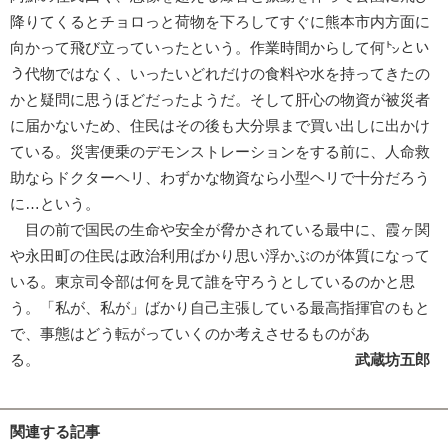
降りてくるとチョロっと荷物を下ろしてすぐに熊本市内方面に
向かって飛び立っていったという。作業時間からして何㌧とい
う代物ではなく、いったいどれだけの食料や水を持ってきたの
かと疑問に思うほどだったようだ。そして肝心の物資が被災者
に届かないため、住民はその後も大分県まで買い出しに出かけ
ている。災害便乗のデモンストレーションをする前に、人命救
助ならドクターヘリ、わずかな物資なら小型ヘリで十分だろう
に…という。
目の前で国民の生命や安全が脅かされている最中に、霞ヶ関
や永田町の住民は政治利用ばかり思い浮かぶのが体質になって
いる。東京司令部は何を見て誰を守ろうとしているのかと思
う。「私が、私が」ばかり自己主張している最高指揮官のもと
で、事態はどう転がっていくのか考えさせるものがあ
る。
武蔵坊五郎
関連する記事