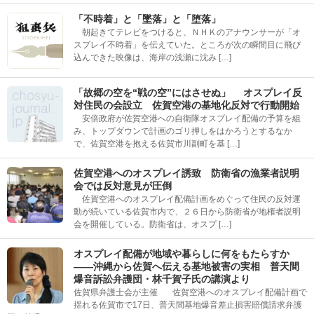
「不時着」と「墜落」と「堕落」
朝起きてテレビをつけると、ＮＨＫのアナウンサーが「オ
スプレイ不時着」を伝えていた。ところが次の瞬間目に飛び
込んできた映像は、海岸の浅瀬に沈み […]
「故郷の空を“戦の空”にはさせぬ」 オスプレイ反
対住民の会設立 佐賀空港の基地化反対で行動開始
安倍政府が佐賀空港への自衛隊オスプレイ配備の予算を組
み、トップダウンで計画のゴリ押しをはかろうとするなか
で、佐賀空港を抱える佐賀市川副町を基 […]
佐賀空港へのオスプレイ誘致 防衛省の漁業者説明
会では反対意見が圧倒
佐賀空港へのオスプレイ配備計画をめぐって住民の反対運
動が続いている佐賀市内で、２６日から防衛省が地権者説明
会を開催している。防衛省は、オスプ […]
オスプレイ配備が地域や暮らしに何をもたらすか
――沖縄から佐賀へ伝える基地被害の実相 普天間
爆音訴訟弁護団・林千賀子氏の講演より
佐賀県弁護士会が主催 佐賀空港へのオスプレイ配備計画で
揺れる佐賀市で17日、普天間基地爆音差止損害賠償請求弁護