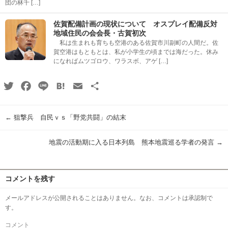
団の林千 […]
佐賀配備計画の現状について オスプレイ配備反対
地域住民の会会長・古賀初次
私は生まれも育ちも空港のある佐賀市川副町の人間だ。佐
賀空港はもともとは、私が小学生の頃までは海だった。休み
になればムツゴロウ、ワラスボ、アゲ […]
Twitter
Facebook
Line
Hatena
Email
共
有
←
狙撃兵 自民ｖｓ「野党共闘」の結末
地震の活動期に入る日本列島 熊本地震巡る学者の発言
→
コメントを残す
メールアドレスが公開されることはありません。なお、コメントは承認制で
す。
コメント