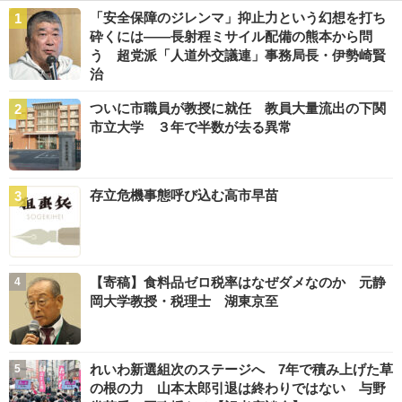
「安全保障のジレンマ」抑止力という幻想を打ち
砕くには――長射程ミサイル配備の熊本から問
う 超党派「人道外交議連」事務局長・伊勢崎賢
治
ついに市職員が教授に就任 教員大量流出の下関
市立大学 ３年で半数が去る異常
存立危機事態呼び込む高市早苗
【寄稿】食料品ゼロ税率はなぜダメなのか 元静
岡大学教授・税理士 湖東京至
れいわ新選組次のステージへ 7年で積み上げた草
の根の力 山本太郎引退は終わりではない 与野