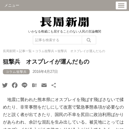
メニュー
いかなる権威にも屈することのない人民の言論機関
長周新聞
>
記事一覧
>
コラム狙撃兵
>
狙撃兵 オスプレイが運んだもの
狙撃兵 オスプレイが運んだもの
2016年4月27日
コラム狙撃兵
Twitter
Facebook
Line
Hatena
Email
共
有
地震に襲われた熊本県にオスプレイを飛ばす飛ばさないで揉
めたり、非常事態をだしにして改憲で緊急事態条項が必要なの
だと説く者が出てきたり、国民の不幸を尻目に政治利用ばかり
があらわれ、余計な混乱を生み出している。被災地にとっては