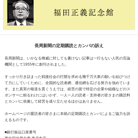
長周新聞の定期購読とカンパの訴え
長周新聞は、いかなる権威に対しても書けない記事は一行もない人民の言論
機関として1955年に創刊されました。
すっかり行き詰まった戦後社会の打開を求める幾千万大衆の願いを結びつけ
て力にしていくために、全国的な読者網、通信網を広げる努力を強めていま
す。また真実の報道を貫くうえでは、経営の面で特定の企業や組織などのス
ポンサーに頼るわけにはいかず、一人一人の読者・支持者の皆さまの購読料
とカンパに依拠して経営を成り立たせるほかはありません。
ホームページの愛読者の皆さまに本紙の定期購読とカンパによるご協力を訴
えるものです。
■銀行振込口座番号