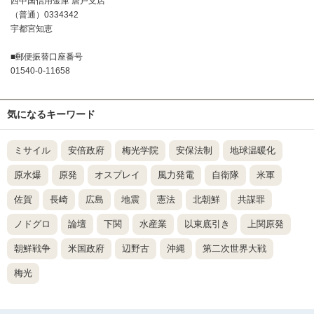
西中国信用金庫 唐戸支店
（普通）0334342
宇都宮知恵
■郵便振替口座番号
01540-0-11658
気になるキーワード
ミサイル
安倍政府
梅光学院
安保法制
地球温暖化
原水爆
原発
オスプレイ
風力発電
自衛隊
米軍
佐賀
長崎
広島
地震
憲法
北朝鮮
共謀罪
ノドグロ
論壇
下関
水産業
以東底引き
上関原発
朝鮮戦争
米国政府
辺野古
沖縄
第二次世界大戦
梅光