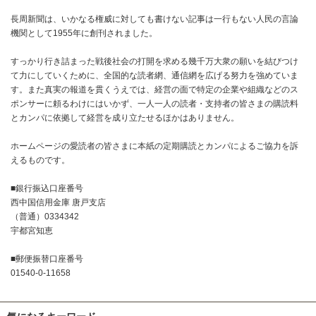
長周新聞は、いかなる権威に対しても書けない記事は一行もない人民の言論
機関として1955年に創刊されました。
すっかり行き詰まった戦後社会の打開を求める幾千万大衆の願いを結びつけ
て力にしていくために、全国的な読者網、通信網を広げる努力を強めていま
す。また真実の報道を貫くうえでは、経営の面で特定の企業や組織などのス
ポンサーに頼るわけにはいかず、一人一人の読者・支持者の皆さまの購読料
とカンパに依拠して経営を成り立たせるほかはありません。
ホームページの愛読者の皆さまに本紙の定期購読とカンパによるご協力を訴
えるものです。
■銀行振込口座番号
西中国信用金庫 唐戸支店
（普通）0334342
宇都宮知恵
■郵便振替口座番号
01540-0-11658