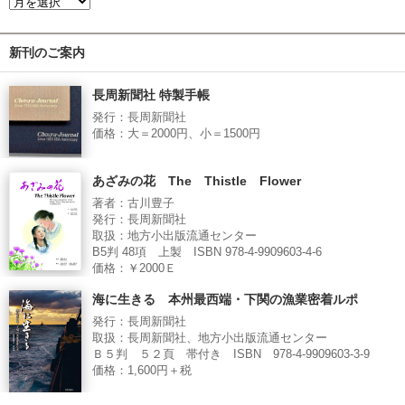
新刊のご案内
長周新聞社 特製手帳
発行：長周新聞社
価格：大＝2000円、小＝1500円
あざみの花 The Thistle Flower
著者：古川豊子
発行：長周新聞社
取扱：地方小出版流通センター
B5判 48項 上製 ISBN 978-4-9909603-4-6
価格：￥2000Ｅ
海に生きる 本州最西端・下関の漁業密着ルポ
発行：長周新聞社
取扱：長周新聞社、地方小出版流通センター
Ｂ５判 ５２頁 帯付き ISBN 978-4-9909603-3-9
価格：1,600円＋税