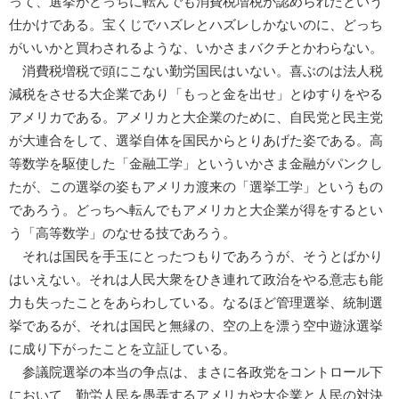
って、選挙がどっちに転んでも消費税増税が認められたという
仕かけである。宝くじでハズレとハズレしかないのに、どっち
がいいかと買わされるような、いかさまバクチとかわらない。
消費税増税で頭にこない勤労国民はいない。喜ぶのは法人税
減税をさせる大企業であり「もっと金を出せ」とゆすりをやる
アメリカである。アメリカと大企業のために、自民党と民主党
が大連合をして、選挙自体を国民からとりあげた姿である。高
等数学を駆使した「金融工学」といういかさま金融がパンクし
たが、この選挙の姿もアメリカ渡来の「選挙工学」というもの
であろう。どっちへ転んでもアメリカと大企業が得をするとい
う「高等数学」のなせる技であろう。
それは国民を手玉にとったつもりであろうが、そうとばかり
はいえない。それは人民大衆をひき連れて政治をやる意志も能
力も失ったことをあらわしている。なるほど管理選挙、統制選
挙であるが、それは国民と無縁の、空の上を漂う空中遊泳選挙
に成り下がったことを立証している。
参議院選挙の本当の争点は、まさに各政党をコントロール下
において、勤労人民を愚弄するアメリカや大企業と人民の対決