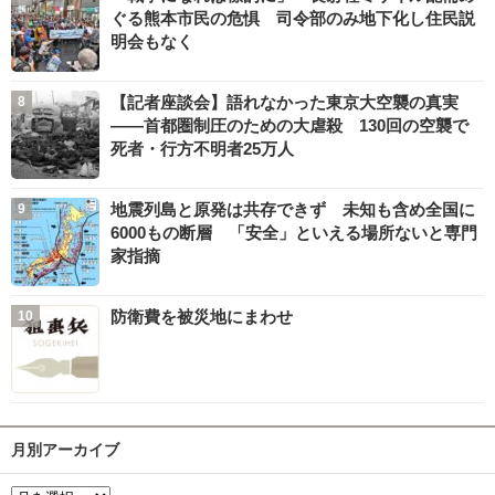
ぐる熊本市民の危惧 司令部のみ地下化し住民説
明会もなく
【記者座談会】語れなかった東京大空襲の真実
――首都圏制圧のための大虐殺 130回の空襲で
死者・行方不明者25万人
地震列島と原発は共存できず 未知も含め全国に
6000もの断層 「安全」といえる場所ないと専門
家指摘
防衛費を被災地にまわせ
月別アーカイブ