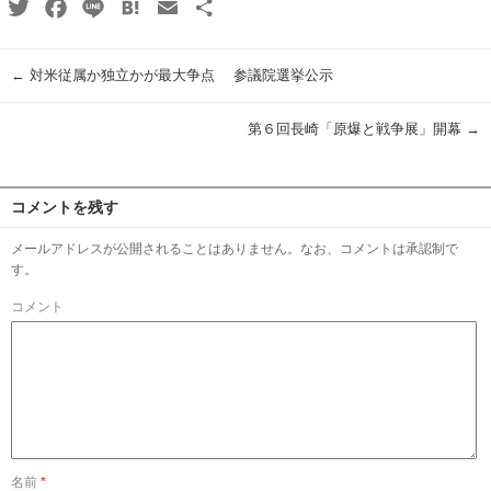
Twitter
Facebook
Line
Hatena
Email
共
有
←
対米従属か独立かが最大争点 参議院選挙公示
第６回長崎「原爆と戦争展」開幕
→
コメントを残す
メールアドレスが公開されることはありません。なお、コメントは承認制で
す。
コメント
名前
*