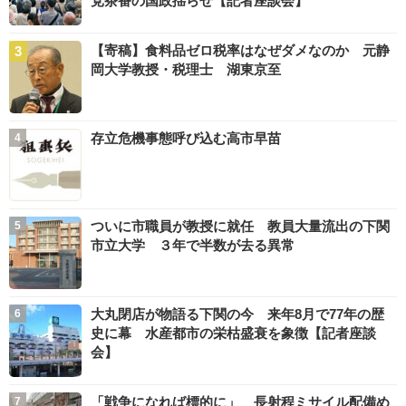
党茶番の国政揺らせ【記者座談会】
【寄稿】食料品ゼロ税率はなぜダメなのか 元静
岡大学教授・税理士 湖東京至
存立危機事態呼び込む高市早苗
ついに市職員が教授に就任 教員大量流出の下関
市立大学 ３年で半数が去る異常
大丸閉店が物語る下関の今 来年8月で77年の歴
史に幕 水産都市の栄枯盛衰を象徴【記者座談
会】
「戦争になれば標的に」 長射程ミサイル配備め