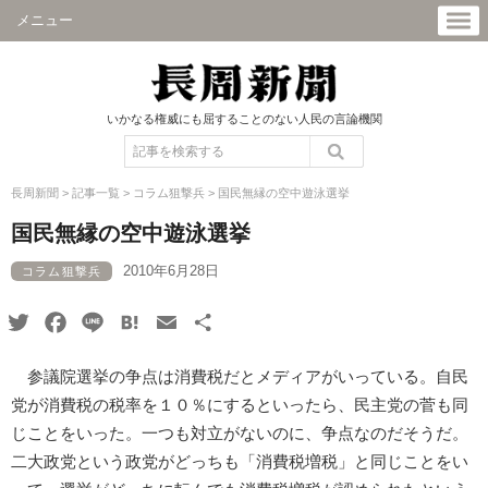
メニュー
いかなる権威にも屈することのない人民の言論機関
長周新聞
>
記事一覧
>
コラム狙撃兵
>
国民無縁の空中遊泳選挙
国民無縁の空中遊泳選挙
2010年6月28日
コラム狙撃兵
Twitter
Facebook
Line
Hatena
Email
共
有
参議院選挙の争点は消費税だとメディアがいっている。自民
党が消費税の税率を１０％にするといったら、民主党の菅も同
じことをいった。一つも対立がないのに、争点なのだそうだ。
二大政党という政党がどっちも「消費税増税」と同じことをい