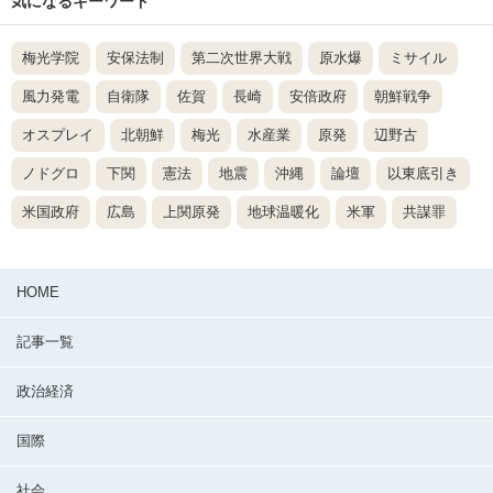
気になるキーワード
梅光学院
安保法制
第二次世界大戦
原水爆
ミサイル
風力発電
自衛隊
佐賀
長崎
安倍政府
朝鮮戦争
オスプレイ
北朝鮮
梅光
水産業
原発
辺野古
ノドグロ
下関
憲法
地震
沖縄
論壇
以東底引き
米国政府
広島
上関原発
地球温暖化
米軍
共謀罪
HOME
記事一覧
政治経済
国際
社会