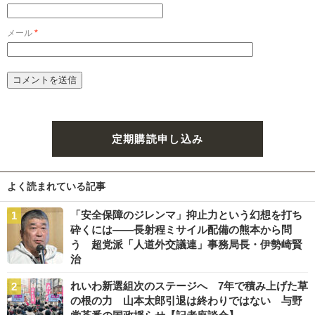
メール
*
定期購読申し込み
よく読まれている記事
「安全保障のジレンマ」抑止力という幻想を打ち
砕くには――長射程ミサイル配備の熊本から問
う 超党派「人道外交議連」事務局長・伊勢崎賢
治
れいわ新選組次のステージへ 7年で積み上げた草
の根の力 山本太郎引退は終わりではない 与野