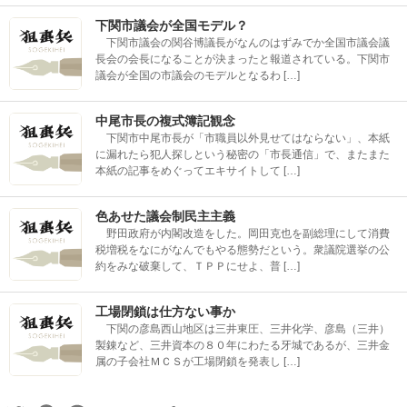
下関市議会が全国モデル？
下関市議会の関谷博議長がなんのはずみでか全国市議会議
長会の会長になることが決まったと報道されている。下関市
議会が全国の市議会のモデルとなるわ […]
中尾市長の複式簿記観念
下関市中尾市長が「市職員以外見せてはならない」、本紙
に漏れたら犯人探しという秘密の「市長通信」で、またまた
本紙の記事をめぐってエキサイトして […]
色あせた議会制民主主義
野田政府が内閣改造をした。岡田克也を副総理にして消費
税増税をなにがなんでもやる態勢だという。衆議院選挙の公
約をみな破棄して、ＴＰＰにせよ、普 […]
工場閉鎖は仕方ない事か
下関の彦島西山地区は三井東圧、三井化学、彦島（三井）
製錬など、三井資本の８０年にわたる牙城であるが、三井金
属の子会社ＭＣＳが工場閉鎖を発表し […]