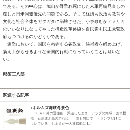
である。その中心は、鳩山が野垂れ死にした米軍再編見直しの
覆しと日米同盟優先の問題である。そして経済も政治も教育や
文化も社会全体をガタガタに崩壊させた、小泉政府がアメリカ
のいいなりになってやった構造改革路線を自民党も民主党菅政
府もつづけるのかどうかである。
選挙において、国民を愚弄する各政党、候補者を締め上げ、
震え上がらせるような全国的行動になっていくことは疑いな
い。
那須三八郎
関連する記事
♪ホルムズ海峡冬景色
♪ＵＡＥ発の運搬船 浮遊したまま アラブの海域 荒れ模
様 石油運ぶ船の群れは 誰も無口で トランプだけに
キレている おまえが一人連絡船に […]