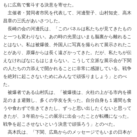
もに広島で奮斗する決意を寄せた。
主催者・賛同者市民を代表して、河邊聖子、山村知史、高木
昌章の三氏があいさつした。
長崎の会の河邊氏は、「このパネルは私たちが見てきたもの
と一つも変わりない。あの時の光景はいまも脳裏から離れるこ
とはない。私は被爆後、外国人に写真を撮られて展示されたこ
とがあり、原爆からは長く遠ざかってきた。だが、私たちが伝
えなければなにもはじまらない。こうして立派な展示会が下関
の人たちの力添えで開かれることに非常に感謝している。戦争
を絶対に起こさないためにみんなで頑張りましょう」とのべ
た。
被爆者である山村氏は、「被爆後は、火柱の上がる市内を裸
足のまま避難し、多くの学友を失った。自分自身も１週間も食
うや食わずで生きてきたし、ずっと思い出したくないと思って
きたが、３年前からこの展示に出会ったことが転機になった。
戦争を起こさせないという決意で頑張ろう」とのべた。
高木氏は、「下関、広島からのメッセージでもいまの日本が