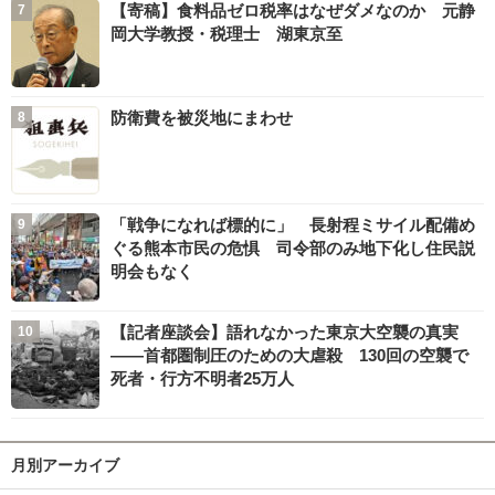
【寄稿】食料品ゼロ税率はなぜダメなのか 元静
岡大学教授・税理士 湖東京至
防衛費を被災地にまわせ
「戦争になれば標的に」 長射程ミサイル配備め
ぐる熊本市民の危惧 司令部のみ地下化し住民説
明会もなく
【記者座談会】語れなかった東京大空襲の真実
――首都圏制圧のための大虐殺 130回の空襲で
死者・行方不明者25万人
月別アーカイブ