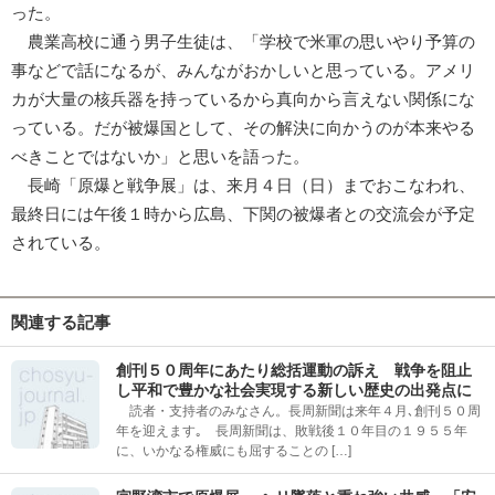
った。
農業高校に通う男子生徒は、「学校で米軍の思いやり予算の
事などで話になるが、みんながおかしいと思っている。アメリ
カが大量の核兵器を持っているから真向から言えない関係にな
っている。だが被爆国として、その解決に向かうのが本来やる
べきことではないか」と思いを語った。
長崎「原爆と戦争展」は、来月４日（日）までおこなわれ、
最終日には午後１時から広島、下関の被爆者との交流会が予定
されている。
関連する記事
創刊５０周年にあたり総括運動の訴え 戦争を阻止
し平和で豊かな社会実現する新しい歴史の出発点に
読者・支持者のみなさん。長周新聞は来年４月､創刊５０周
年を迎えます｡ 長周新聞は、敗戦後１０年目の１９５５年
に、いかなる権威にも屈することの […]