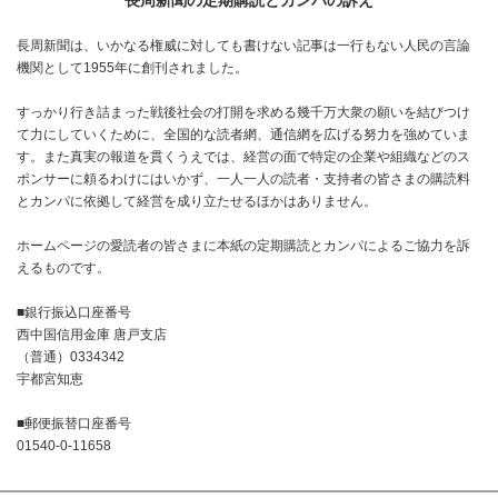
長周新聞の定期購読とカンパの訴え
長周新聞は、いかなる権威に対しても書けない記事は一行もない人民の言論
機関として1955年に創刊されました。
すっかり行き詰まった戦後社会の打開を求める幾千万大衆の願いを結びつけ
て力にしていくために、全国的な読者網、通信網を広げる努力を強めていま
す。また真実の報道を貫くうえでは、経営の面で特定の企業や組織などのス
ポンサーに頼るわけにはいかず、一人一人の読者・支持者の皆さまの購読料
とカンパに依拠して経営を成り立たせるほかはありません。
ホームページの愛読者の皆さまに本紙の定期購読とカンパによるご協力を訴
えるものです。
■銀行振込口座番号
西中国信用金庫 唐戸支店
（普通）0334342
宇都宮知恵
■郵便振替口座番号
01540-0-11658