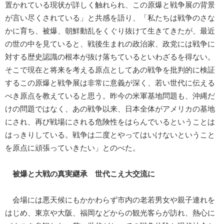
置かれている現状が詳しく触れられ、この原爆と戦争展の背景
が言い尽くされている」と共感を語り、「私たちは戦争のさな
かに育ち、被爆、朝鮮動乱をくぐり抜けて生きてきたが、最近
の世の中を見ていると、戦後生まれの政治家、政党には戦争に
対する歴史認識の根本が抜け落ちているといわざるを得ない。
そこで現在と将来を考える原点としてあの戦争を批判的に検証
するこの原爆と戦争展は非常に意義が深く、若い世代に伝える
べき原点を教えていると思う。昨今の米軍基地問題も、沖縄だ
けの問題ではなく、あの戦争以来、日本全体がアメリカの基地
にされ、再び戦場にされる危険性をはらんでいるということは
はっきりしている。戦争は二度とやってはいけないということ
を原点に頑張っていきたい」とのべた。
被爆と大戦の真実継承 世代こえ大交流に
会場には悪天候にもかかわらず市内の老若男女や親子連れを
はじめ、東京や大阪、福岡などからの観光客らが訪れ、熱心に