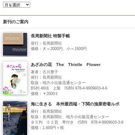
新刊のご案内
長周新聞社 特製手帳
発行：長周新聞社
価格：大＝2000円、小＝1500円
あざみの花 The Thistle Flower
著者：古川豊子
発行：長周新聞社
取扱：地方小出版流通センター
B5判 48項 上製 ISBN 978-4-9909603-4-6
価格：￥2000Ｅ
海に生きる 本州最西端・下関の漁業密着ルポ
発行：長周新聞社
取扱：長周新聞社、地方小出版流通センター
Ｂ５判 ５２頁 帯付き ISBN 978-4-9909603-3-9
価格：1,600円＋税