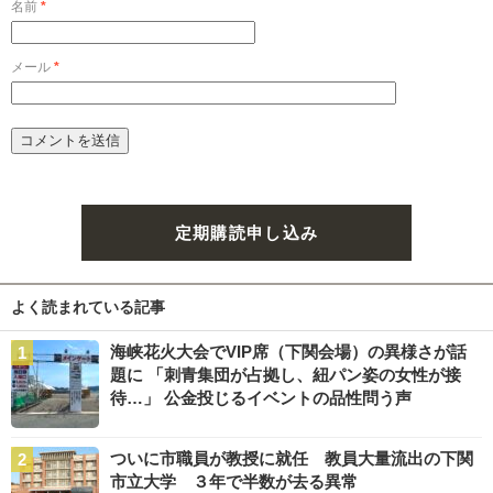
名前
*
メール
*
定期購読申し込み
よく読まれている記事
海峡花火大会でVIP席（下関会場）の異様さが話
題に 「刺青集団が占拠し、紐パン姿の女性が接
待…」 公金投じるイベントの品性問う声
ついに市職員が教授に就任 教員大量流出の下関
市立大学 ３年で半数が去る異常