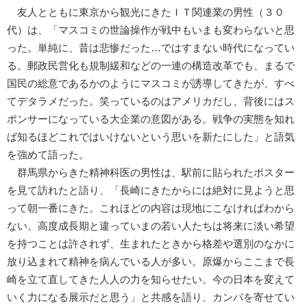
友人とともに東京から観光にきたＩＴ関連業の男性（３０
代）は、「マスコミの世論操作が戦中もいまも変わらないと思
った。単純に、昔は悲惨だった…ではすまない時代になってい
る。郵政民営化も規制緩和などの一連の構造改革でも、まるで
国民の総意であるかのようにマスコミが誘導してきたが、すべ
てデタラメだった。笑っているのはアメリカだし、背後にはス
ポンサーになっている大企業の意図がある。戦争の実態を知れ
ば知るほどこれではいけないという思いを新たにした」と語気
を強めて語った。
群馬県からきた精神科医の男性は、駅前に貼られたポスター
を見て訪れたと語り、「長崎にきたからには絶対に見ようと思
って朝一番にきた。これほどの内容は現地にこなければわから
ない。高度成長期と違っていまの若い人たちは将来に淡い希望
を持つことは許されず、生まれたときから格差や選別のなかに
放り込まれて精神を病んでいる人が多い。原爆からここまで長
崎を立て直してきた人人の力を知らせたい。今の日本を変えて
いく力になる展示だと思う」と共感を語り、カンパを寄せてい