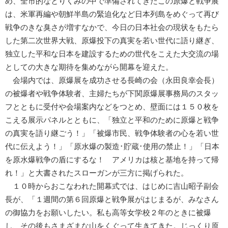
め、全市的なとりくみの中で準備されてきたこの原爆と戦争展
は、米軍再編や朝鮮半島の緊迫化など日本列島をめぐって再び
戦争のきな臭さが増すなかで、今日の日本社会の現状をもたら
した第二次世界大戦、原爆投下の真実を若い世代に語り継ぎ、
独立した平和な日本を建設するための世代をこえた大交流の場
としての大きな期待を集めながら開幕を迎えた。
会場内では、原爆展を成功させる長崎の会（永田良幸会長）
の被爆者や戦争体験者、主婦たちが下関原爆展事務局のスタッ
フとともに受付や会場案内などをつとめ、壁面には１５０枚を
こえる展示パネルとともに、「独立と平和のために原爆と戦争
の真実を語り継ごう！」「被爆市民、戦争体験者の心を若い世
代に伝えよう！」「原水爆の製造･貯蔵･使用の禁止！」「日本
を原水爆戦争の盾にするな！ アメリカは核と基地を持って帰
れ！」と大書されたスローガンが三方に掲げられた。
１０時からおこなわれた開幕式では、はじめに吉山昭子副会
長が、「１週間の第６回原爆と戦争展がはじまるが、みなさん
の御協力をお願いしたい。私も高等女学校２年のときに被爆
し、その後もさまざまな山をくぐって生きてきた。じっくり原