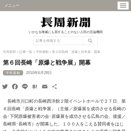
メニュー
いかなる権威にも屈することのない人民の言論機関
長周新聞
>
記事一覧
>
平和運動
>
第６回長崎「原爆と戦争展」開幕
第６回長崎「原爆と戦争展」開幕
2010年6月28日
平和運動
Twitter
Facebook
Line
Hatena
Email
共
有
長崎市川口町の長崎西洋館２階イベントホールで２７日、第
６回長崎「原爆と戦争展」（主催／原爆展を成功させる長崎の
会･下関原爆被害者の会･原爆展を成功させる広島の会、後援／
長崎県･長崎市）が開幕した。１００人をこえる賛同者をはじ