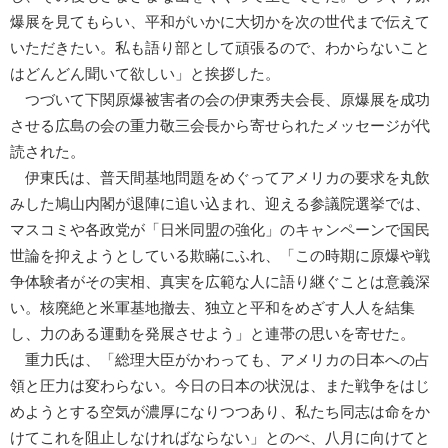
爆展を見てもらい、平和がいかに大切かを次の世代まで伝えて
いただきたい。私も語り部として頑張るので、わからないこと
はどんどん聞いて欲しい」と挨拶した。
つづいて下関原爆被害者の会の伊東秀夫会長、原爆展を成功
させる広島の会の重力敬三会長から寄せられたメッセージが代
読された。
伊東氏は、普天間基地問題をめぐってアメリカの要求を丸飲
みした鳩山内閣が退陣に追い込まれ、迎える参議院選挙では、
マスコミや各政党が「日米同盟の強化」のキャンペーンで国民
世論を抑えようとしている欺瞞にふれ、「この時期に原爆や戦
争体験者がその実相、真実を広範な人に語り継ぐことは意義深
い。核廃絶と米軍基地撤去、独立と平和をめざす人人を結集
し、力のある運動を発展させよう」と連帯の思いを寄せた。
重力氏は、「総理大臣がかわっても、アメリカの日本への占
領と圧力は変わらない。今日の日本の状況は、また戦争をはじ
めようとする空気が濃厚になりつつあり、私たち同志は命をか
けてこれを阻止しなければならない」とのべ、八月に向けてと