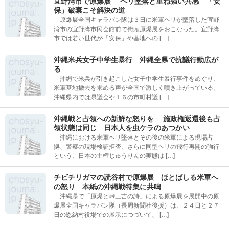
宜野湾市で原爆展 ヘリ墜落と重ね強い共感 「安
保」破棄こそ解決の道
原爆展全国キャラバン隊は３日に米軍ヘリが墜落した宜野
湾市の宜野湾市民会館前で街頭原爆展をおこなった。宜野湾
市では若い世代が「安保」や基地への […]
沖縄米兵女子中学生暴行 沖縄全県で抗議行動広が
る
沖縄で米兵が引き起こした女子中学生暴行事件をめぐり、
米軍基地撤去を求める声が全国で激しく噴き上がっている。
沖縄県内では県議会や１６の市町村議 […]
沖縄戦と占領への新鮮な怒りを 施政権返還後も占
領状態は同じ 日本人を虫ケラのあつかい
沖縄における米軍ヘリ墜落とその後の米軍による現場占
拠、警察の現場検証拒否、さらに同型ヘリの飛行再開の強行
という、日本の主権じゅうりんの実態は […]
チビチリガマの読谷村で原爆展 ほとばしる米軍へ
の怒り 本紙の沖縄戦特集に共鳴
沖縄県で「原爆と峠三吉の詩」による原爆展を展開中の原
爆展全国キャラバン隊（長周新聞社後援）は、２４日と２７
日の恩納村役場での展示につづいて、 […]