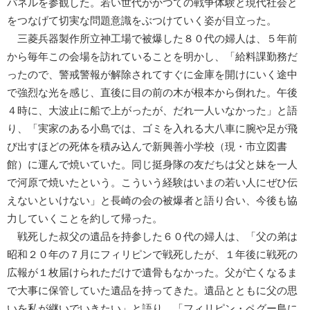
パネルを参観した。若い世代がかつての戦争体験と現代社会と
をつなげて切実な問題意識をぶつけていく姿が目立った。
三菱兵器製作所立神工場で被爆した８０代の婦人は、５年前
から毎年この会場を訪れていることを明かし、「給料課勤務だ
ったので、警戒警報が解除されてすぐに金庫を開けにいく途中
で強烈な光を感じ、直後に目の前の木が根本から倒れた。午後
４時に、大波止に船で上がったが、だれ一人いなかった」と語
り、「実家のある小島では、ゴミを入れる大八車に腕や足が飛
び出すほどの死体を積み込んで新興善小学校（現・市立図書
館）に運んで焼いていた。同じ挺身隊の友だちは父と妹を一人
で河原で焼いたという。こういう経験はいまの若い人にぜひ伝
えないといけない」と長崎の会の被爆者と語り合い、今後も協
力していくことを約して帰った。
戦死した叔父の遺品を持参した６０代の婦人は、「父の弟は
昭和２０年の７月にフィリピンで戦死したが、１年後に戦死の
広報が１枚届けられただけで遺骨もなかった。父が亡くなるま
で大事に保管していた遺品を持ってきた。遺品とともに父の思
いを私が継いでいきたい」と語り、「フィリピン・ペグー島に