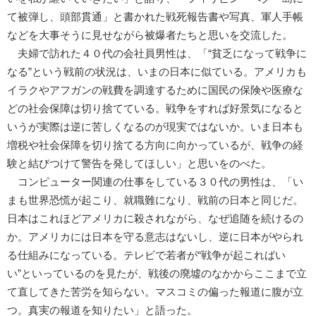
て被弾し、頭部貫通」と書かれた戦死報告書や写真、軍人手帳
などを大事そうに見せながら被爆者たちと思いを交流した。
夫婦で訪れた４０代の会社員男性は、「“貧乏になって戦争に
なる”という戦前の状況は、いまの日本に似ている。アメリカも
イラクやアフガンの戦費を調達するために国民の保険や医療な
どの社会保障は切り捨てている。戦争をすれば好景気になると
いうが実際は逆に苦しくなるのが現実ではないか。いま日本も
増税や社会保障を切り捨てる方向に向かっているが、戦争の経
験と結びつけて警告を発してほしい」と思いをのべた。
コンピューター関連の仕事をしている３０代の男性は、「い
まも世界恐慌が起こり、就職難になり、戦前の日本と同じだ。
日本はこれほどアメリカに殺されながら、なぜ追随を続けるの
か。アメリカには日本を守る意志はないし、逆に日本がやられ
る仕組みになっている。テレビで若者が“戦争が起こればい
い”といっているのを見たが、戦後の廃墟のなかからここまで立
て直してきた苦労を知らない。マスコミの偏った報道に腹が立
つ。真実の報道を知りたい」と語った。