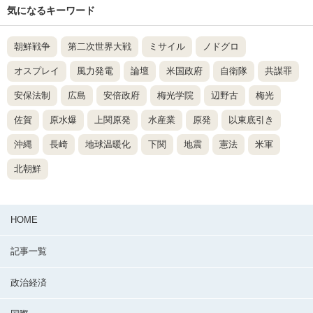
気になるキーワード
朝鮮戦争
第二次世界大戦
ミサイル
ノドグロ
オスプレイ
風力発電
論壇
米国政府
自衛隊
共謀罪
安保法制
広島
安倍政府
梅光学院
辺野古
梅光
佐賀
原水爆
上関原発
水産業
原発
以東底引き
沖縄
長崎
地球温暖化
下関
地震
憲法
米軍
北朝鮮
HOME
記事一覧
政治経済