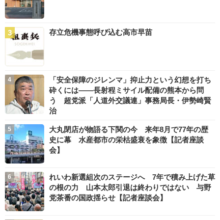
存立危機事態呼び込む高市早苗
「安全保障のジレンマ」抑止力という幻想を打ち
砕くには――長射程ミサイル配備の熊本から問
う 超党派「人道外交議連」事務局長・伊勢崎賢
治
大丸閉店が物語る下関の今 来年8月で77年の歴
史に幕 水産都市の栄枯盛衰を象徴【記者座談
会】
れいわ新選組次のステージへ 7年で積み上げた草
の根の力 山本太郎引退は終わりではない 与野
党茶番の国政揺らせ【記者座談会】