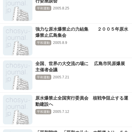
行委座談会
2005.8.25
平和運動
強力な原水爆禁止の力結集 ２００５年原水
爆禁止広島集会
2005.8.9
平和運動
全国、世界の大交流の場に 広島市民原爆展
主催者会議
2005.7.21
平和運動
原水爆禁止全国実行委員会 核戦争阻止する運
動建設へ
2005.7.12
平和運動