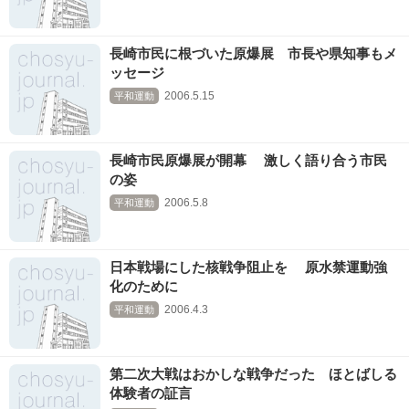
長崎市民に根づいた原爆展 市長や県知事もメ
ッセージ
2006.5.15
平和運動
長崎市民原爆展が開幕 激しく語り合う市民
の姿
2006.5.8
平和運動
日本戦場にした核戦争阻止を 原水禁運動強
化のために
2006.4.3
平和運動
第二次大戦はおかしな戦争だった ほとばしる
体験者の証言