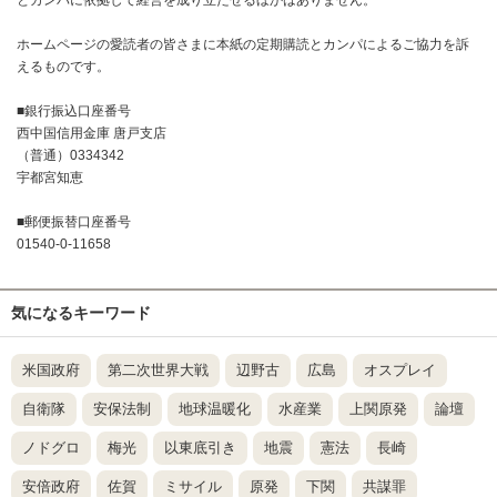
ホームページの愛読者の皆さまに本紙の定期購読とカンパによるご協力を訴
えるものです。
■銀行振込口座番号
西中国信用金庫 唐戸支店
（普通）0334342
宇都宮知恵
■郵便振替口座番号
01540-0-11658
気になるキーワード
米国政府
第二次世界大戦
辺野古
広島
オスプレイ
自衛隊
安保法制
地球温暖化
水産業
上関原発
論壇
ノドグロ
梅光
以東底引き
地震
憲法
長崎
安倍政府
佐賀
ミサイル
原発
下関
共謀罪