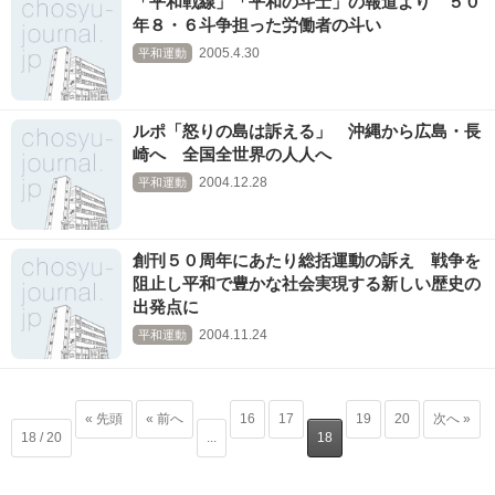
「平和戦線」「平和の斗士」の報道より ５０
年８・６斗争担った労働者の斗い
2005.4.30
平和運動
ルポ「怒りの島は訴える」 沖縄から広島・長
崎へ 全国全世界の人人へ
2004.12.28
平和運動
創刊５０周年にあたり総括運動の訴え 戦争を
阻止し平和で豊かな社会実現する新しい歴史の
出発点に
2004.11.24
平和運動
« 先頭
« 前へ
16
17
19
20
次へ »
18 / 20
...
18