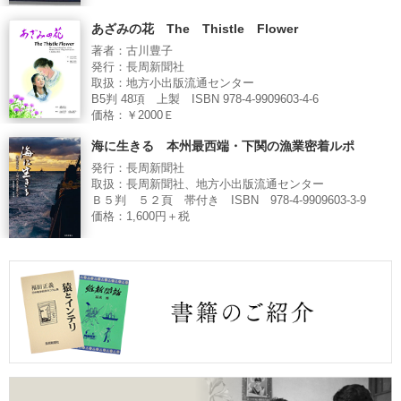
あざみの花 The Thistle Flower
著者：古川豊子
発行：長周新聞社
取扱：地方小出版流通センター
B5判 48項 上製 ISBN 978-4-9909603-4-6
価格：￥2000Ｅ
海に生きる 本州最西端・下関の漁業密着ルポ
発行：長周新聞社
取扱：長周新聞社、地方小出版流通センター
Ｂ５判 ５２頁 帯付き ISBN 978-4-9909603-3-9
価格：1,600円＋税