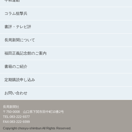
平和運動
コラム狙撃兵
書評・テレビ評
長周新聞について
福田正義記念館のご案内
書籍のご紹介
定期購読申し込み
お問い合わせ
長周新聞社
〒750-0008 山口県下関市田中町10番2号
TEL:083-222-9377
FAX:083-222-9399
Copyright chosyu-shimbun All Rights Reserved.