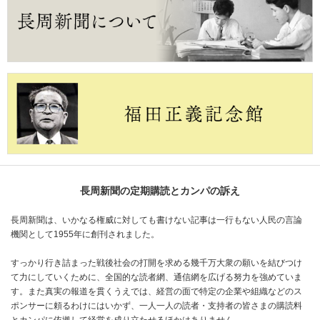
長周新聞の定期購読とカンパの訴え
長周新聞は、いかなる権威に対しても書けない記事は一行もない人民の言論
機関として1955年に創刊されました。
すっかり行き詰まった戦後社会の打開を求める幾千万大衆の願いを結びつけ
て力にしていくために、全国的な読者網、通信網を広げる努力を強めていま
す。また真実の報道を貫くうえでは、経営の面で特定の企業や組織などのス
ポンサーに頼るわけにはいかず、一人一人の読者・支持者の皆さまの購読料
とカンパに依拠して経営を成り立たせるほかはありません。