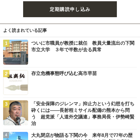
定期購読申し込み
よく読まれている記事
ついに市職員が教授に就任 教員大量流出の下関
市立大学 ３年で半数が去る異常
存立危機事態呼び込む高市早苗
「安全保障のジレンマ」抑止力という幻想を打ち
砕くには――長射程ミサイル配備の熊本から問
う 超党派「人道外交議連」事務局長・伊勢崎賢
治
大丸閉店が物語る下関の今 来年8月で77年の歴