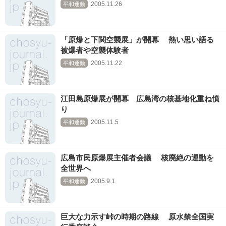
2005.11.26
平和運動
「原爆と下関空襲展」が開幕 熱い思い語る
被爆者や空襲体験者
2005.11.22
平和運動
江田島原爆展が開幕 広島湾の核基地化重ね憤
り
2005.11.5
平和運動
広島市民原爆展主催者会議 核廃絶の運動を
全世界へ
2005.9.1
平和運動
巨大な力示す峠の時期の路線 原水禁全国実