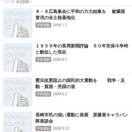
８・６広島集会に平和の力大結集を 被爆国
冒涜の全土核基地化
2006.7.7
平和運動
１９５９年の長周新聞評論 ６０年安保斗争時
と酷似した現在
2006.6.7
平和運動
憲法改悪阻止の国民的大運動を 戦争・反
動・貧困・売国の道
2006.6.2
平和運動
長崎市民の強い運動に発展 原爆展キャラバン
隊座談会
2006.5.22
平和運動