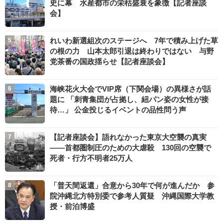
史に幕 水産都市の栄枯盛衰を象徴【記者座談
会】
れいわ新選組次のステージへ 7年で積み上げた草
の根の力 山本太郎引退は終わりではない 与野
党茶番の国政揺らせ【記者座談会】
海峡花火大会でVIP席（下関会場）の異様さが話
題に 「刺青集団が占拠し、紐パン姿の女性が接
待…」 公金投じるイベントの品性問う声
【記者座談会】語れなかった東京大空襲の真実
――首都圏制圧のための大虐殺 130回の空襲で
死者・行方不明者25万人
「普天間返還」合意から30年で何が進んだか 参
院沖縄北方特別委で参考人質疑 沖縄国際大学教
授・前泊博盛