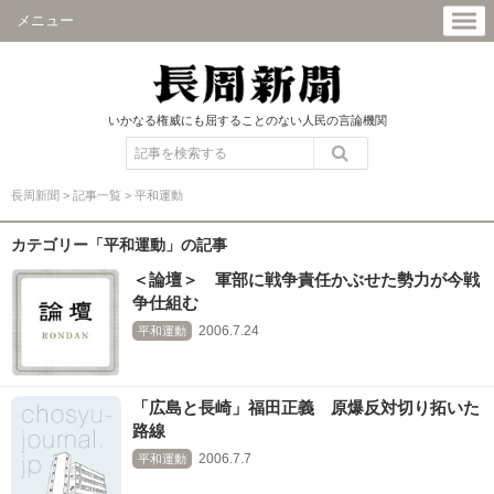
メニュー
いかなる権威にも屈することのない人民の言論機関
長周新聞
>
記事一覧
>
平和運動
カテゴリー「平和運動」の記事
＜論壇＞ 軍部に戦争責任かぶせた勢力が今戦
争仕組む
2006.7.24
平和運動
「広島と長崎」福田正義 原爆反対切り拓いた
路線
2006.7.7
平和運動