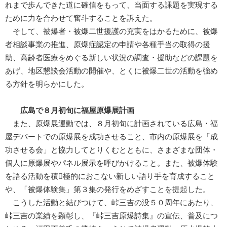
れまで歩んできた道に確信をもって、当面する課題を実現する
ために力を合わせて奮斗することを訴えた。
そして、被爆者・被爆二世援護の充実をはかるために、被爆
者相談事業の推進、原爆症認定の申請や各種手当の取得の援
助、高齢者医療をめぐる新しい状況の調査・援助などの課題を
あげ、地区懇談会活動の開催や、とくに被爆二世の活動を強め
る方針を明らかにした。
広島で８月初旬に福屋原爆展計画
また、原爆展運動では、８月初旬に計画されている広島・福
屋デパートでの原爆展を成功させること、市内の原爆展を「成
功させる会」と協力してとりくむとともに、さまざまな団体・
個人に原爆展やパネル展示を呼びかけること。また、被爆体験
を語る活動を積極的におこない新しい語り手を育成すること
や、「被爆体験集」第３集の発行をめざすことを提起した。
こうした活動と結びつけて、峠三吉の没５０周年にあたり、
峠三吉の業績を顕彰し、『峠三吉原爆詩集』の宣伝、普及につ