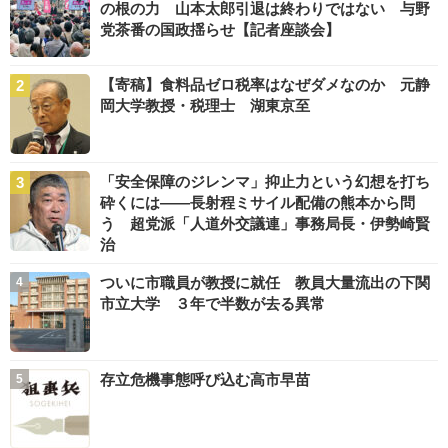
の根の力 山本太郎引退は終わりではない 与野
党茶番の国政揺らせ【記者座談会】
【寄稿】食料品ゼロ税率はなぜダメなのか 元静
岡大学教授・税理士 湖東京至
「安全保障のジレンマ」抑止力という幻想を打ち
砕くには――長射程ミサイル配備の熊本から問
う 超党派「人道外交議連」事務局長・伊勢崎賢
治
ついに市職員が教授に就任 教員大量流出の下関
市立大学 ３年で半数が去る異常
存立危機事態呼び込む高市早苗