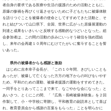
者自身の要求である医療や生活の援護のための活動とともに、
原爆の惨禍を再びくり返させないために子どもたちに被爆体験
を語りつぐことを被爆者の使命としてすすめてきた活動と、そ
れと結びついて山口県下、全国、世界に広がった原爆展運動の
到達と成果をいきいいと反映する感動的なつどいとなった。総
会参加者は、この間の活動の歩みにいっそう確信を強め団結
し、来年の会再建１０周年にむけてたがいに奮斗することを誓
いあった。
県外の被爆者からも感謝と激励
はじめに吉本幸子会長が、「この１０年間、きびしいことも
あったが、被爆して亡くなった方方の地下からの叫びをいやす
ため、平和のための運動、被爆者援護の運動をすすめてきた。
一同手をとりあってここまで来て、なごやかな会になった」と
あいさつ。とくにこの間、「『広島・長崎被爆体験集』を２回
作製して、小・中学校に寄贈し、平和教育の副読本として喜ば
れ、教育委員会から感謝の言葉をもらった」ことを明らかに