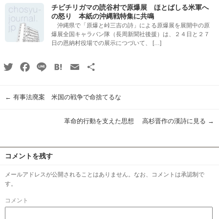
チビチリガマの読谷村で原爆展 ほとばしる米軍へ
の怒り 本紙の沖縄戦特集に共鳴
沖縄県で「原爆と峠三吉の詩」による原爆展を展開中の原
爆展全国キャラバン隊（長周新聞社後援）は、２４日と２７
日の恩納村役場での展示につづいて、 […]
Twitter
Facebook
Line
Hatena
Email
共
有
←
有事法廃案 米国の戦争で命捨てるな
革命的行動を支えた思想 高杉晋作の漢詩に見る
→
コメントを残す
メールアドレスが公開されることはありません。なお、コメントは承認制で
す。
コメント