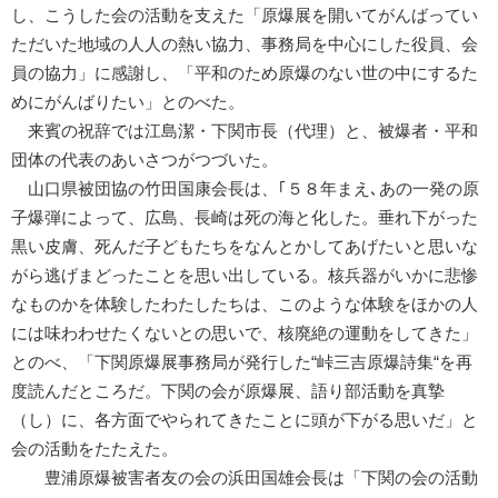
し、こうした会の活動を支えた「原爆展を開いてがんばってい
ただいた地域の人人の熱い協力、事務局を中心にした役員、会
員の協力」に感謝し、「平和のため原爆のない世の中にするた
めにがんばりたい」とのべた。
来賓の祝辞では江島潔・下関市長（代理）と、被爆者・平和
団体の代表のあいさつがつづいた。
山口県被団協の竹田国康会長は、｢５８年まえ､あの一発の原
子爆弾によって、広島、長崎は死の海と化した。垂れ下がった
黒い皮膚、死んだ子どもたちをなんとかしてあげたいと思いな
がら逃げまどったことを思い出している。核兵器がいかに悲惨
なものかを体験したわたしたちは、このような体験をほかの人
には味わわせたくないとの思いで、核廃絶の運動をしてきた」
とのべ、「下関原爆展事務局が発行した“峠三吉原爆詩集“を再
度読んだところだ。下関の会が原爆展、語り部活動を真摯
（し）に、各方面でやられてきたことに頭が下がる思いだ」と
会の活動をたたえた。
豊浦原爆被害者友の会の浜田国雄会長は「下関の会の活動