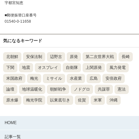
宇都宮知恵
■郵便振替口座番号
01540-0-11658
気になるキーワード
北朝鮮
安保法制
辺野古
原発
第二次世界大戦
長崎
下関
地震
オスプレイ
自衛隊
上関原発
風力発電
米国政府
梅光
ミサイル
水産業
広島
安倍政府
論壇
地球温暖化
朝鮮戦争
ノドグロ
共謀罪
憲法
原水爆
梅光学院
以東底引き
佐賀
米軍
沖縄
HOME
記事一覧