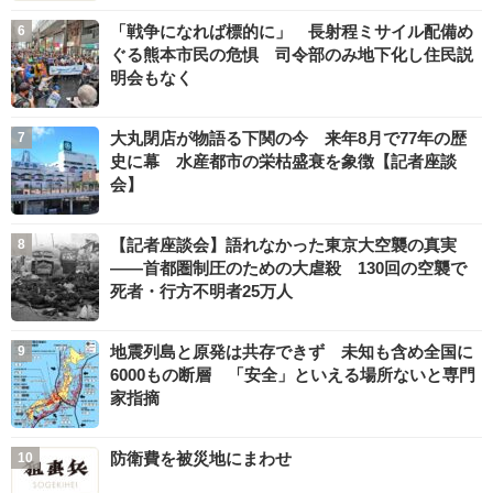
「戦争になれば標的に」 長射程ミサイル配備め
ぐる熊本市民の危惧 司令部のみ地下化し住民説
明会もなく
大丸閉店が物語る下関の今 来年8月で77年の歴
史に幕 水産都市の栄枯盛衰を象徴【記者座談
会】
【記者座談会】語れなかった東京大空襲の真実
――首都圏制圧のための大虐殺 130回の空襲で
死者・行方不明者25万人
地震列島と原発は共存できず 未知も含め全国に
6000もの断層 「安全」といえる場所ないと専門
家指摘
防衛費を被災地にまわせ