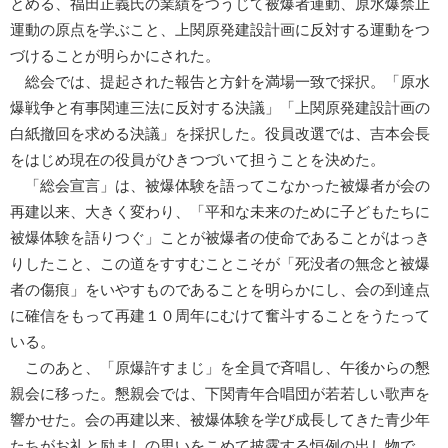
とめる、福田正義氏の業績をつうじて被爆者運動、原水爆禁止
運動の原点を学ぶこと、上関原発建設計画に反対する運動をつ
づけることが明らかにされた。
総会では、提起された報告と方針を満場一致で採択。「原水
爆戦争と有事関連三法に反対する決議」「上関原発建設計画の
白紙撤回を求める決議」を採択した。役員改選では、吉本会長
をはじめ現在の役員がひきつづいて担うことを決めた。
「総会宣言」は、被爆体験を語ってこなかった被爆者が会の
再建以来、大きく変わり、「平和な未来のために子どもたちに
被爆体験を語りつぐ」ことが被爆者の使命であることがはっき
りしたこと、この道をすすむことこそが「死没者の無念と被爆
者の傷痕」をいやすものであることを明らかにし、会の到達点
に確信をもって再建１０周年にむけて奮斗することをうたって
いる。
このあと、「原爆許すまじ」を全員で斉唱し、午後からの懇
親会に移った。懇親会では、下関青年合唱団が若若しい歌声を
響かせた。会の再建以来、被爆体験を学び成長してきた青少年
たちがお礼と励ましの思いをこめて披露する恒例の出し物で、