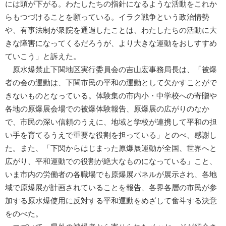
には頭が下がる。わたしたちの指針になるような活動をこれか
らもつづけることを願っている。イラク戦争という政治情勢
や、有事法制が衆院を通過したことは、わたしたちの活動に大
きな障害になってくるだろうが、より大きな運動をおしすすめ
ていこう」と訴えた。
原水爆禁止下関地区実行委員会の吉山宏事務局長は、「被爆
者の会の運動は、下関市民の平和の運動として欠かすことがで
きないものとなっている。体験集の市内小・中学校への寄贈や
各地の原爆展会場での被爆体験報告、原爆展の広がりのなか
で、市民の深い信頼のうえに、地域と学校が連携して平和の担
い手を育てるうえで重要な役割を担っている」とのべ、感謝し
た。また、「下関からはじまった原爆展運動が全国、世界へと
広がり、平和運動での役割が絶大なものになっている」こと、
いま市内の労働者の各職場でも原爆展パネルが展示され、各地
域で原爆展が計画されていることを報告、各界各層の市民が参
加する原水爆使用に反対する平和運動をめざして奮斗する決意
をのべた。