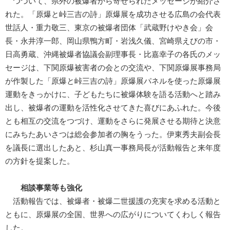
つづいて、県外の被爆者から寄せられたメッセージが紹介さ
れた。「原爆と峠三吉の詩」原爆展を成功させる広島の会代表
世話人・重力敬三、東京の被爆者団体「武蔵野けやき会」会
長・永井淳一郎、岡山県鴨方町・岩浅久儀、宮崎県えびの市・
日高勇蔵、沖縄被爆者協議会副理事長・比嘉幸子の各氏のメッ
セージは、下関原爆被害者の会との交流や、下関原爆展事務局
が作製した「原爆と峠三吉の詩」原爆展パネルを使った原爆展
運動をきっかけに、子どもたちに被爆体験を語る活動へと踏み
出し、被爆者の運動を活性化させてきた喜びにあふれた。今後
とも相互の交流をつづけ、運動をさらに発展させる期待と決意
にみちたあいさつは総会参加者の胸をうった。伊東秀夫副会長
を議長に選出したあと、杉山真一事務局長が活動報告と来年度
の方針を提案した。
相談事業等も強化
活動報告では、被爆者・被爆二世援護の充実を求める活動と
ともに、原爆展の全国、世界への広がりについてくわしく報告
した。