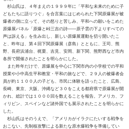
杉山氏は、４年まえの１９９９年に「平和な未来のために子
どもたちに語りつぐ」を合言葉にはじめられた下関原爆展が被
爆者の側に立って、その怒りと苦しみ、平和への願いをこめた
原爆展パネル「原爆と峠三吉の詩――原子雲の下よりすべての
声は訴える」を生み出し、新しい原爆展運動を切り開いたこ
と、昨年は、第４回下関原爆展（彦島）とともに、王司、熊
野、長府浜浦台、梶栗、吉見、安岡、新下関、熊野西など市内
各所で開催されたことを明らかにした。
また昨年だけで、原爆展を中心に下関市内の小学校での平和
授業や小中高生平和教室・平和の旅などで、２９人の被爆者会
員が約１１００人の子ども、市民に体験を語ったこと、広島、
長崎、東京、大阪、沖縄など３０をこえる都府県で原爆展が開
かれ、総計では１０００回を数えることを報告。アメリカ、フ
ィリピン、スペインなど諸外国でも展示されたことを明らかに
した。
杉山氏はそのうえで、「アメリカがイラクにたいする戦争を
おこない、先制核攻撃による新たな原水爆戦争を準備してい