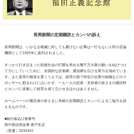
長周新聞の定期購読とカンパの訴え
長周新聞は、いかなる権威に対しても書けない記事は一行もない人民の言論
機関として1955年に創刊されました。
すっかり行き詰まった戦後社会の打開を求める幾千万大衆の願いを結びつけ
て力にしていくために、全国的な読者網、通信網を広げる努力を強めていま
す。また真実の報道を貫くうえでは、経営の面で特定の企業や組織などのス
ポンサーに頼るわけにはいかず、一人一人の読者・支持者の皆さまの購読料
とカンパに依拠して経営を成り立たせるほかはありません。
ホームページの愛読者の皆さまに本紙の定期購読とカンパによるご協力を訴
えるものです。
■銀行振込口座番号
西中国信用金庫 唐戸支店
（普通）0334342