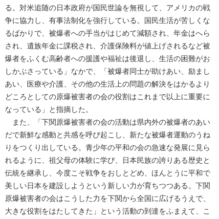
る。対米追随の日本政府が国民世論を無視して、アメリカの戦
争に協力し、有事法制化を強行している。国民生活が苦しくな
るばかりで、被爆者への手当がはじめて減額され、年金はへら
され、遺族年金に課税され、介護保険料が値上げされるなど被
爆者をふくむ高齢者への援護や福祉は後退し、生活の困難がお
しかぶさっている」なかで、「被爆者同士が助けあい、励まし
あい、医療や介護、その他の生活上の問題の解決をはかるより
どころとしての原爆被害者の会の役割はこれまで以上に重要に
なっている」と指摘した。
また、「下関原爆被害者の会の活動は県内外の被爆者のあい
だで新鮮な感動と共感を呼び起こし、新たな被爆者運動のうね
りをつくり出している。青少年の平和の会の急速な発展に見ら
れるように、祖父母の体験に学び、日本民族の誇りある歴史と
伝統を継承し、今度こそ戦争をおしとどめ、ほんとうに平和で
美しい日本を建設しようという新しい力が育ちつつある。下関
原爆被害者の会はこうした力を下関から全国に広げるうえで、
大きな役割をはたしてきた」という活動の到達をふまえて、こ