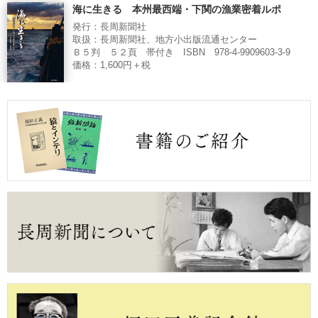
海に生きる 本州最西端・下関の漁業密着ルポ
発行：長周新聞社
取扱：長周新聞社、地方小出版流通センター
Ｂ５判 ５２頁 帯付き ISBN 978-4-9909603-3-9
価格：1,600円＋税