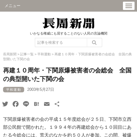
メニュー
いかなる権威にも屈することのない人民の言論機関
長周新聞
>
記事一覧
>
平和運動
>
再建１０周年・下関原爆被害者の会総会 全国の典
型開いた下関の会
再建１０周年・下関原爆被害者の会総会 全国
の典型開いた下関の会
2003年5月27日
平和運動
Twitter
Facebook
Line
Hatena
Email
共
有
下関原爆被害者の会の平成１５年度総会が２５日、下関市立西
部公民館で開かれた。１９９４年の再建総会から１０回目にあ
たる今総会には、荒天のなかを約５０人が参加。この間、被爆