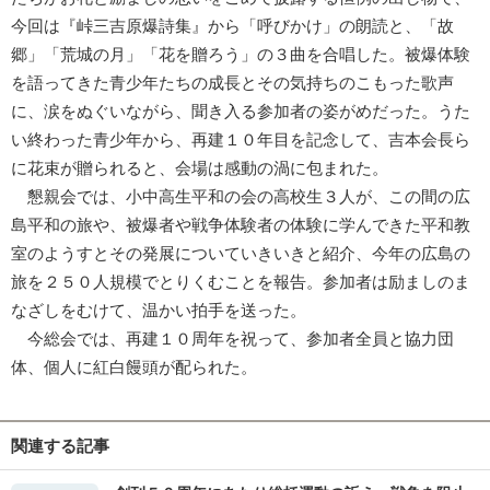
今回は『峠三吉原爆詩集』から「呼びかけ」の朗読と、「故
郷」「荒城の月」「花を贈ろう」の３曲を合唱した。被爆体験
を語ってきた青少年たちの成長とその気持ちのこもった歌声
に、涙をぬぐいながら、聞き入る参加者の姿がめだった。うた
い終わった青少年から、再建１０年目を記念して、吉本会長ら
に花束が贈られると、会場は感動の渦に包まれた。
懇親会では、小中高生平和の会の高校生３人が、この間の広
島平和の旅や、被爆者や戦争体験者の体験に学んできた平和教
室のようすとその発展についていきいきと紹介、今年の広島の
旅を２５０人規模でとりくむことを報告。参加者は励ましのま
なざしをむけて、温かい拍手を送った。
今総会では、再建１０周年を祝って、参加者全員と協力団
体、個人に紅白饅頭が配られた。
関連する記事