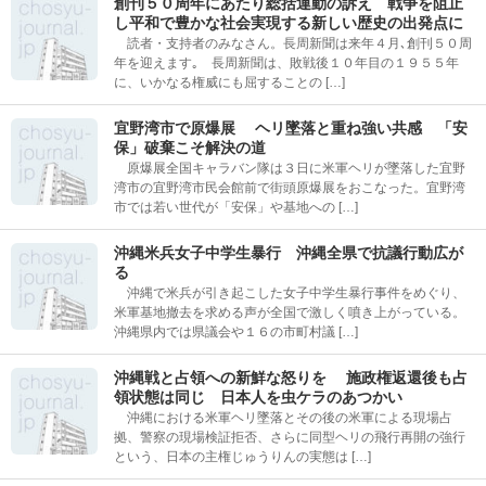
創刊５０周年にあたり総括運動の訴え 戦争を阻止
し平和で豊かな社会実現する新しい歴史の出発点に
読者・支持者のみなさん。長周新聞は来年４月､創刊５０周
年を迎えます｡ 長周新聞は、敗戦後１０年目の１９５５年
に、いかなる権威にも屈することの […]
宜野湾市で原爆展 ヘリ墜落と重ね強い共感 「安
保」破棄こそ解決の道
原爆展全国キャラバン隊は３日に米軍ヘリが墜落した宜野
湾市の宜野湾市民会館前で街頭原爆展をおこなった。宜野湾
市では若い世代が「安保」や基地への […]
沖縄米兵女子中学生暴行 沖縄全県で抗議行動広が
る
沖縄で米兵が引き起こした女子中学生暴行事件をめぐり、
米軍基地撤去を求める声が全国で激しく噴き上がっている。
沖縄県内では県議会や１６の市町村議 […]
沖縄戦と占領への新鮮な怒りを 施政権返還後も占
領状態は同じ 日本人を虫ケラのあつかい
沖縄における米軍ヘリ墜落とその後の米軍による現場占
拠、警察の現場検証拒否、さらに同型ヘリの飛行再開の強行
という、日本の主権じゅうりんの実態は […]