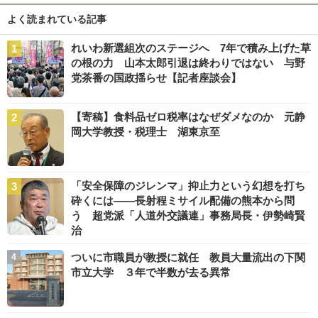
よく読まれている記事
れいわ新選組次のステージへ 7年で積み上げた草
の根の力 山本太郎引退は終わりではない 与野
党茶番の国政揺らせ【記者座談会】
【寄稿】食料品ゼロ税率はなぜダメなのか 元静
岡大学教授・税理士 湖東京至
「安全保障のジレンマ」抑止力という幻想を打ち
砕くには――長射程ミサイル配備の熊本から問
う 超党派「人道外交議連」事務局長・伊勢崎賢
治
ついに市職員が教授に就任 教員大量流出の下関
市立大学 ３年で半数が去る異常