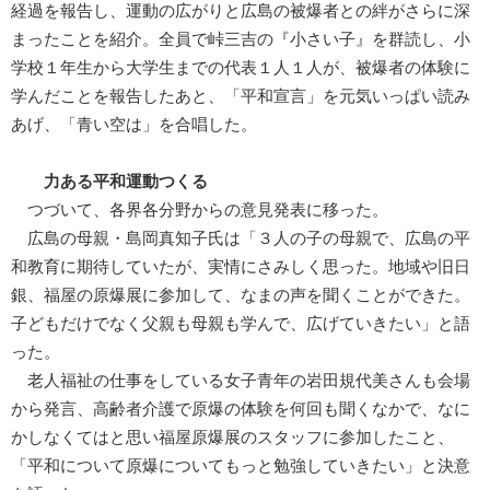
経過を報告し、運動の広がりと広島の被爆者との絆がさらに深
まったことを紹介。全員で峠三吉の『小さい子』を群読し、小
学校１年生から大学生までの代表１人１人が、被爆者の体験に
学んだことを報告したあと、「平和宣言」を元気いっぱい読み
あげ、「青い空は」を合唱した。
力ある平和運動つくる
つづいて、各界各分野からの意見発表に移った。
広島の母親・島岡真知子氏は「３人の子の母親で、広島の平
和教育に期待していたが、実情にさみしく思った。地域や旧日
銀、福屋の原爆展に参加して、なまの声を聞くことができた。
子どもだけでなく父親も母親も学んで、広げていきたい」と語
った。
老人福祉の仕事をしている女子青年の岩田規代美さんも会場
から発言、高齢者介護で原爆の体験を何回も聞くなかで、なに
かしなくてはと思い福屋原爆展のスタッフに参加したこと、
「平和について原爆についてもっと勉強していきたい」と決意