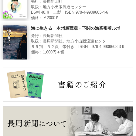
発行：長周新聞社
取扱：地方小出版流通センター
B5判 48項 上製 ISBN 978-4-9909603-4-6
価格：￥2000Ｅ
海に生きる 本州最西端・下関の漁業密着ルポ
発行：長周新聞社
取扱：長周新聞社、地方小出版流通センター
Ｂ５判 ５２頁 帯付き ISBN 978-4-9909603-3-9
価格：1,600円＋税