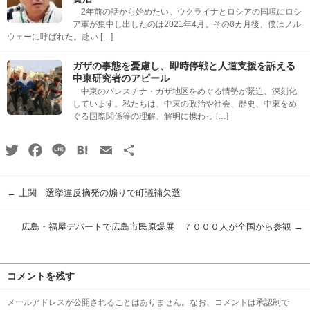
2年前の話から始めたい。ウクライナとロシアの国境にロシ
ア軍が集中し出したのは2021年4月。その8カ月後、僕はノル
ウェーに呼ばれた。赴い […]
ガザの事態を憂慮し、即時停戦と人道支援を訴える
中東研究者のアピール
中東のパレスチナ・ガザ地区をめぐる情勢が緊迫、深刻化
しています。私たちは、中東の政治や社会、歴史、中東をめ
ぐる国際関係等の理解、解明に携わっ […]
Twitter
Facebook
Line
Hatena
Email
共
有
←
上関 選挙違反摘発の煽りで町議補欠選
広島・福屋デパートで広島市民原爆展 ７０００人が全国から参観
→
コメントを残す
メールアドレスが公開されることはありません。なお、コメントは承認制で