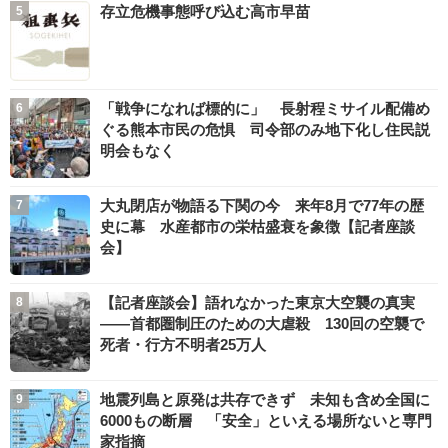
存立危機事態呼び込む高市早苗
「戦争になれば標的に」 長射程ミサイル配備め
ぐる熊本市民の危惧 司令部のみ地下化し住民説
明会もなく
大丸閉店が物語る下関の今 来年8月で77年の歴
史に幕 水産都市の栄枯盛衰を象徴【記者座談
会】
【記者座談会】語れなかった東京大空襲の真実
――首都圏制圧のための大虐殺 130回の空襲で
死者・行方不明者25万人
地震列島と原発は共存できず 未知も含め全国に
6000もの断層 「安全」といえる場所ないと専門
家指摘