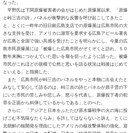
なった。
平野氏は下関原爆被害者の会がはじめた原爆展以来、「原爆
と峠三吉の詩」パネルが衝撃的な反響を呼び起こしてきたこ
と、とくに一昨年の旧日銀広島支店での原爆展は広島市民の大
きな支持を受け、アメリカに謝罪を要求する広島アピール署名
が広島と全国で強い共感を受けたことを明らかにし、今夏の広
島市民原爆展には「被爆した広島市民がぞくぞくと訪れ、５０
数年来胸につかえていた思いを堰を切ったように語った。被爆
市民がこれほどの規模で公然と思いを語る状況は戦後はじめて
といえる」と指摘した。
また「広島市民が峠三吉のパネルをやっと本物に出会えたと
みなして安心して語るのは、峠三吉の詩とパネルが原子雲の下
にいた市民の苦しみや悲しみ、怒りを代表し、原爆投下者の犯
罪を正面から糾弾しているからである」とのべた。
さらに、「アジアと日本をふたたび原水爆戦争の火の海に投
げこむ不気味なたくらみ」を許してはならないと訴え、とくに
北朝鮮の核開発を理由にしたアメリカの核攻撃体制の強化、迎