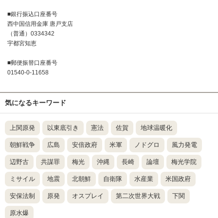
■銀行振込口座番号
西中国信用金庫 唐戸支店
（普通）0334342
宇都宮知恵
■郵便振替口座番号
01540-0-11658
気になるキーワード
上関原発
以東底引き
憲法
佐賀
地球温暖化
朝鮮戦争
広島
安倍政府
米軍
ノドグロ
風力発電
辺野古
共謀罪
梅光
沖縄
長崎
論壇
梅光学院
ミサイル
地震
北朝鮮
自衛隊
水産業
米国政府
安保法制
原発
オスプレイ
第二次世界大戦
下関
原水爆