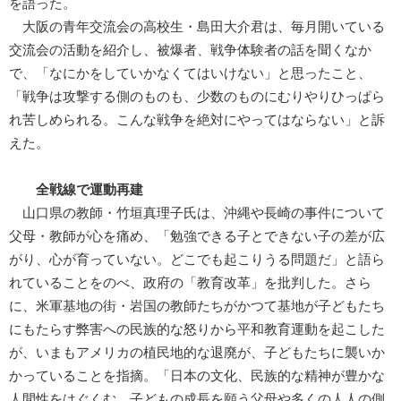
を語った。
大阪の青年交流会の高校生・島田大介君は、毎月開いている
交流会の活動を紹介し、被爆者、戦争体験者の話を聞くなか
で、「なにかをしていかなくてはいけない」と思ったこと、
「戦争は攻撃する側のものも、少数のものにむりやりひっぱら
れ苦しめられる。こんな戦争を絶対にやってはならない」と訴
えた。
全戦線で運動再建
山口県の教師・竹垣真理子氏は、沖縄や長崎の事件について
父母・教師が心を痛め、「勉強できる子とできない子の差が広
がり、心が育っていない。どこでも起こりうる問題だ」と語ら
れていることをのべ、政府の「教育改革」を批判した。さら
に、米軍基地の街・岩国の教師たちがかつて基地が子どもたち
にもたらす弊害への民族的な怒りから平和教育運動を起こした
が、いまもアメリカの植民地的な退廃が、子どもたちに襲いか
かっていることを指摘。「日本の文化、民族的な精神が豊かな
人間性をはぐくむ。子どもの成長を願う父母や多くの人人の側