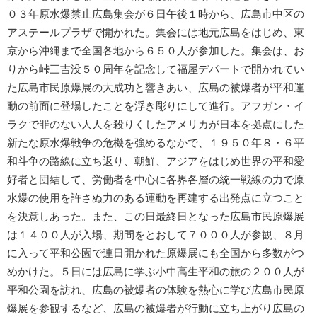
０３年原水爆禁止広島集会が６日午後１時から、広島市中区の
アステールプラザで開かれた。集会には地元広島をはじめ、東
京から沖縄まで全国各地から６５０人が参加した。集会は、お
りから峠三吉没５０周年を記念して福屋デパートで開かれてい
た広島市民原爆展の大成功と響きあい、広島の被爆者が平和運
動の前面に登場したことを浮き彫りにして進行。アフガン・イ
ラクで罪のない人人を殺りくしたアメリカが日本を拠点にした
新たな原水爆戦争の危機を強めるなかで、１９５０年８・６平
和斗争の路線に立ち返り、朝鮮、アジアをはじめ世界の平和愛
好者と団結して、労働者を中心に各界各層の統一戦線の力で原
水爆の使用を許さぬ力のある運動を再建する出発点に立つこと
を決意しあった。また、この日最終日となった広島市民原爆展
は１４００人が入場、期間をとおして７０００人が参観、８月
に入って平和公園で連日開かれた原爆展にも全国から多数がつ
めかけた。５日には広島に学ぶ小中高生平和の旅の２００人が
平和公園を訪れ、広島の被爆者の体験を熱心に学び広島市民原
爆展を参観するなど、広島の被爆者が行動に立ち上がり広島の