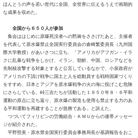
ほんとうの声を若い世代に全国、全世界に伝えるうえで画期的
な成果を収めた。
全国から６５０人が参加
集会ははじめに原爆死没者への黙祷をささげたあと、主催者
を代表して原水爆禁止全国実行委員会の倉崎繁委員長（九州国
際大学教授）があいさつに立ち、「アメリカがアフガン・イラ
クに乱暴な戦争をしかけ、イラン、朝鮮、中国、ロシアなどを
先制核攻撃する対象とすると公言しているなかで、小泉政府が
アメリカの下請け戦争に国土と人を総動員する戦時国家づくり
をすすめ、日本とアジアを原水爆戦争の火の海に投げこむ危険
にさらしている。峠三吉たちが活動した１９５０年８・６平和
運動の原点に立ち返り、原水爆の製造も使用も禁止する力のあ
る平和運動を再建することが急務である」と訴えた。
つづいてフィリピンの労働組合・ＫＭＵからの連帯メッセー
ジが紹介された。
平野照美・原水禁全国実行委員会事務局長が基調報告をおこ