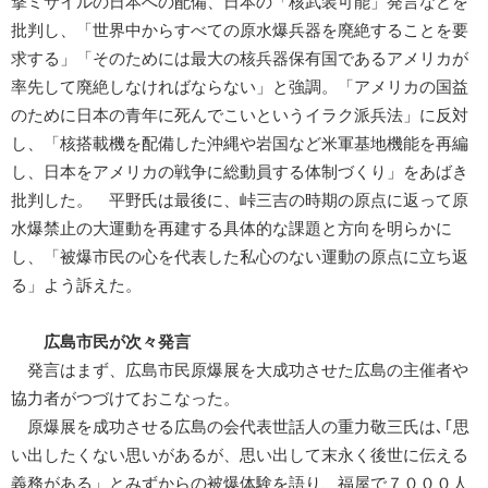
撃ミサイルの日本への配備、日本の「核武装可能」発言などを
批判し、「世界中からすべての原水爆兵器を廃絶することを要
求する」「そのためには最大の核兵器保有国であるアメリカが
率先して廃絶しなければならない」と強調。「アメリカの国益
のために日本の青年に死んでこいというイラク派兵法」に反対
し、「核搭載機を配備した沖縄や岩国など米軍基地機能を再編
し、日本をアメリカの戦争に総動員する体制づくり」をあばき
批判した。 平野氏は最後に、峠三吉の時期の原点に返って原
水爆禁止の大運動を再建する具体的な課題と方向を明らかに
し、「被爆市民の心を代表した私心のない運動の原点に立ち返
る」よう訴えた。
広島市民が次々発言
発言はまず、広島市民原爆展を大成功させた広島の主催者や
協力者がつづけておこなった。
原爆展を成功させる広島の会代表世話人の重力敬三氏は､｢思
い出したくない思いがあるが、思い出して末永く後世に伝える
義務がある」とみずからの被爆体験を語り、福屋で７０００人