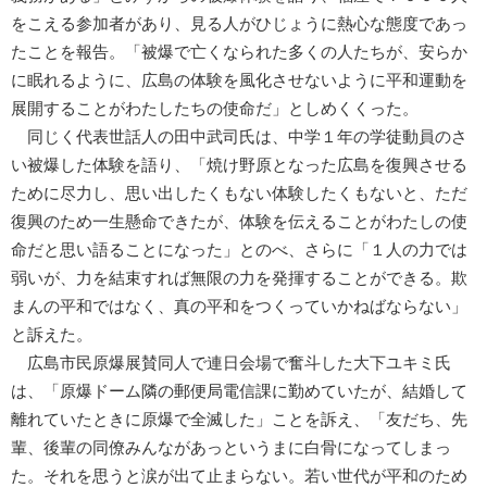
をこえる参加者があり、見る人がひじょうに熱心な態度であっ
たことを報告。「被爆で亡くなられた多くの人たちが、安らか
に眠れるように、広島の体験を風化させないように平和運動を
展開することがわたしたちの使命だ」としめくくった。
同じく代表世話人の田中武司氏は、中学１年の学徒動員のさ
い被爆した体験を語り、「焼け野原となった広島を復興させる
ために尽力し、思い出したくもない体験したくもないと、ただ
復興のため一生懸命できたが、体験を伝えることがわたしの使
命だと思い語ることになった」とのべ、さらに「１人の力では
弱いが、力を結束すれば無限の力を発揮することができる。欺
まんの平和ではなく、真の平和をつくっていかねばならない」
と訴えた。
広島市民原爆展賛同人で連日会場で奮斗した大下ユキミ氏
は、「原爆ドーム隣の郵便局電信課に勤めていたが、結婚して
離れていたときに原爆で全滅した」ことを訴え、「友だち、先
輩、後輩の同僚みんながあっというまに白骨になってしまっ
た。それを思うと涙が出て止まらない。若い世代が平和のため