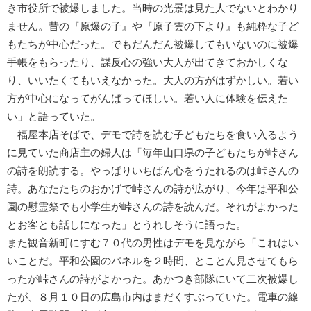
き市役所で被爆しました。当時の光景は見た人でないとわかり
ません。昔の『原爆の子』や『原子雲の下より』も純粋な子ど
もたちが中心だった。でもだんだん被爆してもいないのに被爆
手帳をもらったり、謀反心の強い大人が出てきておかしくな
り、いいたくてもいえなかった。大人の方がはずかしい。若い
方が中心になってがんばってほしい。若い人に体験を伝えた
い」と語っていた。
福屋本店そばで、デモで詩を読む子どもたちを食い入るよう
に見ていた商店主の婦人は「毎年山口県の子どもたちが峠さん
の詩を朗読する。やっぱりいちばん心をうたれるのは峠さんの
詩。あなたたちのおかげで峠さんの詩が広がり、今年は平和公
園の慰霊祭でも小学生が峠さんの詩を読んだ。それがよかった
とお客とも話しになった」とうれしそうに語った。
また観音新町にすむ７０代の男性はデモを見ながら「これはい
いことだ。平和公園のパネルを２時間、とことん見させてもら
ったが峠さんの詩がよかった。あかつき部隊にいて二次被爆し
たが、８月１０日の広島市内はまだくすぶっていた。電車の線