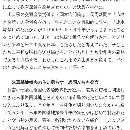
に立って教育運動を発展させたい」と決意をのべた。
山口県の交通産業労働者・岡本宏明氏は、長周新聞の『広島
と長崎』の学習会を持って学んだことを感動的に報告。「原水
爆禁止のたたかいが１９５０年８・６斗争からはじまったこと
をはじめて知った。わたしは原爆で戦争から解放され、アメリ
カが平和と民主主義を日本にもたらしたと考えていた。子ども
たちに平和な時代を送り届けることがわたしたち労働者の義務
であると痛感する。わたしはこれまでの生き方を変えて、平和
のために生きることを決意する」と語った。
米軍基地撤去の斗い蘇らす 岩国からも発言
発言の最後に岩国の森脇政保氏が立ち、広島と密接に関連し
てきた米軍岩国基地とそれをめぐる市民のたたかいについて歴
史的にふり返り、５０年８・６斗争が切り開いたたたかいの途
上で５２年、米軍岩国基地撤去斗争の集会がはじめて持たれた
ことや当時の農民、青年、教師のたたかいを紹介、「いまアメ
リカは朝鮮などを名指して先制核攻撃の準備をすすめている。