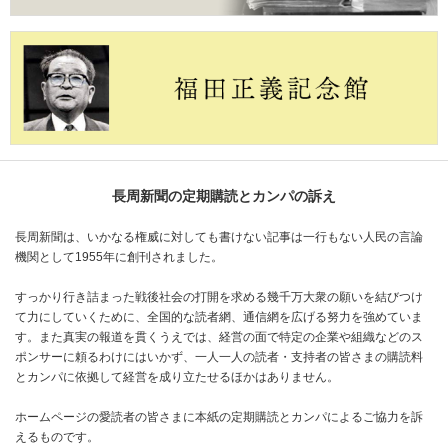
長周新聞の定期購読とカンパの訴え
長周新聞は、いかなる権威に対しても書けない記事は一行もない人民の言論
機関として1955年に創刊されました。
すっかり行き詰まった戦後社会の打開を求める幾千万大衆の願いを結びつけ
て力にしていくために、全国的な読者網、通信網を広げる努力を強めていま
す。また真実の報道を貫くうえでは、経営の面で特定の企業や組織などのス
ポンサーに頼るわけにはいかず、一人一人の読者・支持者の皆さまの購読料
とカンパに依拠して経営を成り立たせるほかはありません。
ホームページの愛読者の皆さまに本紙の定期購読とカンパによるご協力を訴
えるものです。