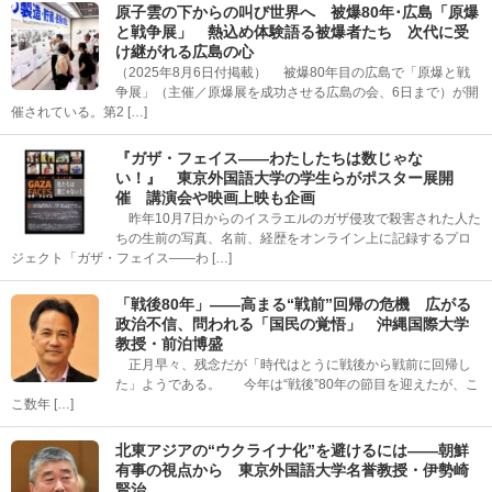
原子雲の下からの叫び世界へ 被爆80年･広島「原爆
と戦争展」 熱込め体験語る被爆者たち 次代に受
け継がれる広島の心
（2025年8月6日付掲載） 被爆80年目の広島で「原爆と戦
争展」（主催／原爆展を成功させる広島の会、6日まで）が開
催されている。第2 […]
『ガザ・フェイス――わたしたちは数じゃな
い！』 東京外国語大学の学生らがポスター展開
催 講演会や映画上映も企画
昨年10月7日からのイスラエルのガザ侵攻で殺害された人た
ちの生前の写真、名前、経歴をオンライン上に記録するプロ
ジェクト「ガザ・フェイス――わ […]
「戦後80年」――高まる“戦前”回帰の危機 広がる
政治不信、問われる「国民の覚悟」 沖縄国際大学
教授・前泊博盛
正月早々、残念だが「時代はとうに戦後から戦前に回帰し
た」ようである。 今年は“戦後”80年の節目を迎えたが、こ
こ数年 […]
北東アジアの“ウクライナ化”を避けるには――朝鮮
有事の視点から 東京外国語大学名誉教授・伊勢崎
賢治