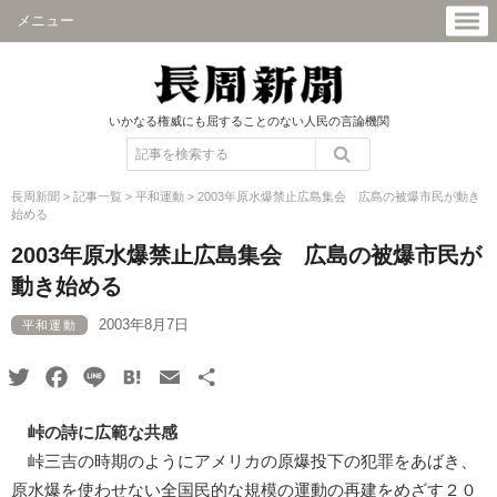
メニュー
いかなる権威にも屈することのない人民の言論機関
長周新聞
>
記事一覧
>
平和運動
>
2003年原水爆禁止広島集会 広島の被爆市民が動き
始める
2003年原水爆禁止広島集会 広島の被爆市民が
動き始める
2003年8月7日
平和運動
Twitter
Facebook
Line
Hatena
Email
共
有
峠の詩に広範な共感
峠三吉の時期のようにアメリカの原爆投下の犯罪をあばき、
原水爆を使わせない全国民的な規模の運動の再建をめざす２０