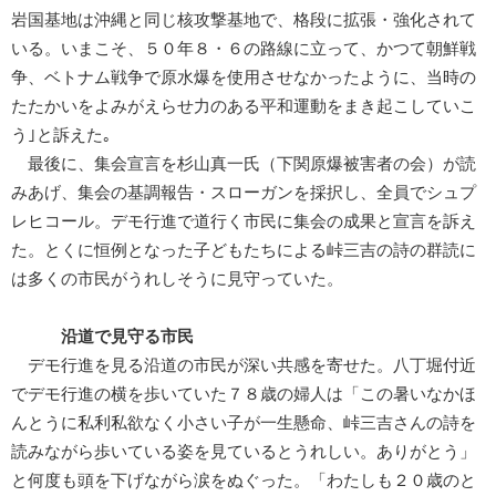
岩国基地は沖縄と同じ核攻撃基地で、格段に拡張・強化されて
いる。いまこそ、５０年８・６の路線に立って、かつて朝鮮戦
争、ベトナム戦争で原水爆を使用させなかったように、当時の
たたかいをよみがえらせ力のある平和運動をまき起こしていこ
う｣と訴えた｡
最後に、集会宣言を杉山真一氏（下関原爆被害者の会）が読
みあげ、集会の基調報告・スローガンを採択し、全員でシュプ
レヒコール。デモ行進で道行く市民に集会の成果と宣言を訴え
た。とくに恒例となった子どもたちによる峠三吉の詩の群読に
は多くの市民がうれしそうに見守っていた。
沿道で見守る市民
デモ行進を見る沿道の市民が深い共感を寄せた。八丁堀付近
でデモ行進の横を歩いていた７８歳の婦人は「この暑いなかほ
んとうに私利私欲なく小さい子が一生懸命、峠三吉さんの詩を
読みながら歩いている姿を見ているとうれしい。ありがとう」
と何度も頭を下げながら涙をぬぐった。「わたしも２０歳のと