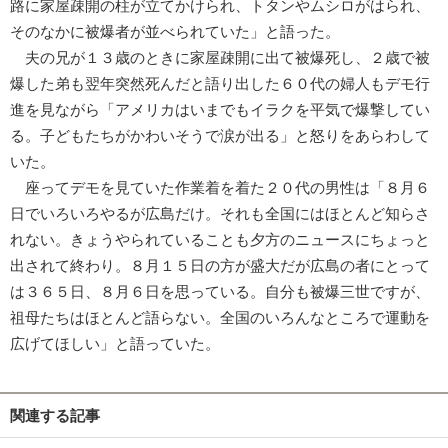
路に家屋疎開の柱が立てかけられ、トタンやムシロがはられ、
そのなかに被爆者が並べられていた」と語った。
夫の兄が１３歳のときに家屋疎開に出て被爆死し、２歳で被
爆した弟も翌年突然死んだと語り出した６０代の婦人もデモ行
進を見ながら「アメリカはいまでもイラクを平気で爆撃してい
る。子どもたちがかわいそうで涙が出る」と怒りをあらわして
いた。
座ってデモを見ていた作業着を着た２０代の男性は「８月６
日でいろいろやるが広島だけ。それも全国にはほとんど知らさ
れない。きょうやられていることも夕方のニュースにちょっと
出されて終わり。８月１５日の方が盛大だが広島の者にとって
は３６５日、８月６日を思っている。自分も被爆三世ですが、
祖母たちはほとんど語らない。全国のいろんなところで運動を
広げてほしい」と語っていた。
関連する記事