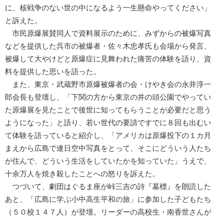
に、核戦争のない世の中になるよう一生懸命やってください」
と訴えた。
市民原爆展賛同人で資料展示のために、みずからの被爆写真
などを提供した呉市の被爆者・佐々木忠孝氏も会場から発言、
被爆して大やけどと原爆症に見舞われた痛苦の体験を語り、資
料を提供した思いを語った。
また、東京・武蔵野市原爆被爆者の会・けやき会の永井淳一
郎会長も登壇し、「下関の方から東京の井の頭公園でやってい
た原爆展を見たことで後世に知ってもらうことが必要だと思う
ようになった」と語り、若い世代の要請ですでに８回も出むい
て体験を語っていると紹介し、「アメリカは原爆投下の１カ月
まえから広島で連日空中写真をとって、そこにどういう人たち
が住んで、どういう生活をしていたかを知っていた」うえで、
十余万人を焼き殺したことへの怒りを訴えた。
つづいて、劇団はぐるま座が峠三吉の詩『墓標』を朗読した
あと、「広島に学ぶ小中高生平和の旅」に参加した子どもたち
（５０校１４７人）が登壇。リーダーの高校生・南香世さんが